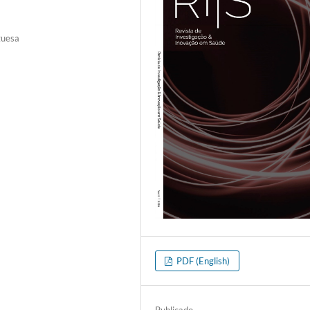
guesa
PDF (English)