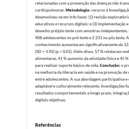
relacionadas com a prevenção das doenças não trans
cardiopulmonar.
Metodologia
: recurso à Investigaçã
desenvolveu-se em três fases: (1) revisão exploratóri
educativos e recursos digitais; e (3) implementação 
desenho pré/pós teste com amostras independentes.
908 adolescentes no pré-teste e 2 231 no pós teste.
conhecimento aumentaram significativamente de 12.8
(SD = 3.92) (p < 0.01). Além disso, 57 % relataram me
alimentares, 41 % aumento da atividade física e 45 
para realizar suporte básico de vida.
Conclusão:
o pr
na melhoria da literacia em saúde e na promoção d
entre adolescentes. A sua abordagem participativa e 
adaptável e culturalmente relevante. Investigações f
resultados comportamentais a longo prazo, integraçã
digitais objetivas.
Referências