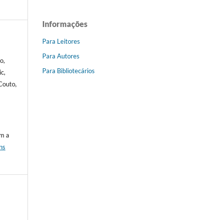
Informações
Para Leitores
Para Autores
o,
Para Bibliotecários
ic,
Couto,
om a
ns