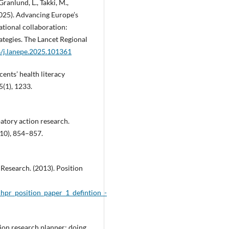
Granlund, L., Takki, M.,
(2025). Advancing Europe’s
tional collaboration:
ategies. The Lancet Regional
6/j.lanepe.2025.101361
cents’ health literacy
5(1), 1233.
patory action research.
10), 854–857.
 Research. (2013). Position
hpr_position_paper_1_defintion_-
tion research planner: doing