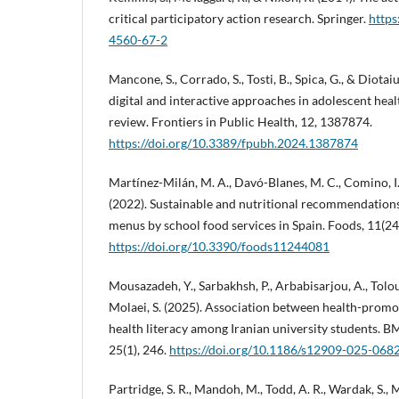
critical participatory action research. Springer.
https
4560-67-2
Mancone, S., Corrado, S., Tosti, B., Spica, G., & Diotaiu
digital and interactive approaches in adolescent hea
review. Frontiers in Public Health, 12, 1387874.
https://doi.org/10.3389/fpubh.2024.1387874
Martínez-Milán, M. A., Davó-Blanes, M. C., Comino, I., 
(2022). Sustainable and nutritional recommendation
menus by school food services in Spain. Foods, 11(24
https://doi.org/10.3390/foods11244081
Mousazadeh, Y., Sarbakhsh, P., Arbabisarjou, A., Tolou
Molaei, S. (2025). Association between health-promot
health literacy among Iranian university students. 
25(1), 246.
https://doi.org/10.1186/s12909-025-068
Partridge, S. R., Mandoh, M., Todd, A. R., Wardak, S., M