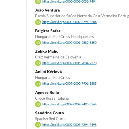
https://orcid.org/0000-0002-0051-7494
João Ventura
Escola Superior de Saúde Norte da Cruz Vermelha Portu
https://orcid.org/0000-0002-8794-528X
Brigitta Safar
Hungarian Red Cross Headquarters
https://orcid.org/0000-0001-9882-6350
Zeljko Malic
Cruz Vermelha da Eslovénia
https://orcid.org/0009-0006-2034-7273
Anikó Kériová
Hungarian Red Cross
https://orcid.org/0009-0000-7901-1885
Agnese Rollo
Croce Rossa Italiana
https://orcid.org/0009-0009-9495-5564
Sandrine Couto
Spanish Red Cross
https://orcid.org/0009-0003-7294-7498