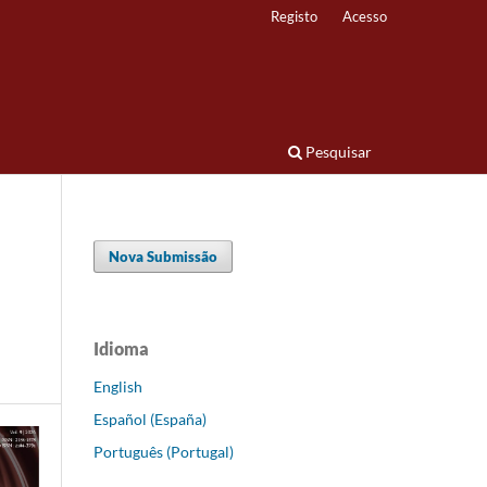
Registo
Acesso
Pesquisar
Nova Submissão
Idioma
English
Español (España)
Português (Portugal)