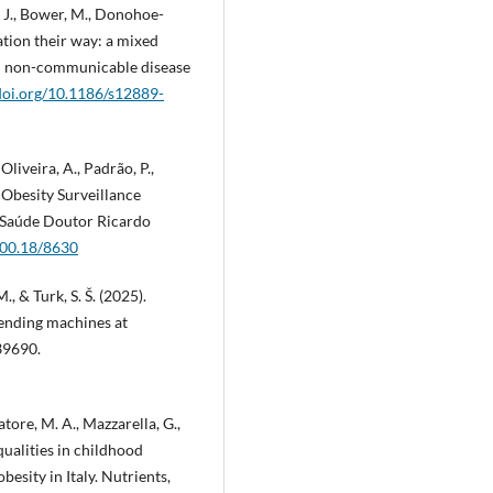
g, J., Bower, M., Donohoe-
pation their way: a mixed
in non-communicable disease
/doi.org/10.1186/s12889-
 Oliveira, A., Padrão, P.,
d Obesity Surveillance
e Saúde Doutor Ricardo
400.18/8630
., & Turk, S. Š. (2025).
vending machines at
439690.
vatore, M. A., Mazzarella, G.,
ualities in childhood
besity in Italy. Nutrients,