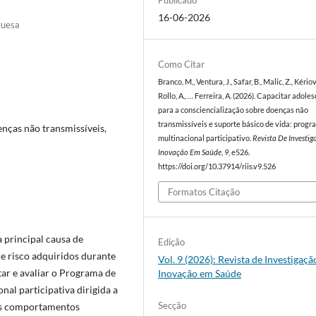
Publicado
16-06-2026
guesa
Como Citar
Branco, M., Ventura, J., Safar, B., Malic, Z., Kériov
Rollo, A., … Ferreira, A. (2026). Capacitar adole
para a consciencialização sobre doenças não
transmissíveis e suporte básico de vida: prog
enças não transmissíveis,
multinacional participativo.
Revista De Investig
Inovação Em Saúde
,
9
, e526.
https://doi.org/10.37914/riis.v9.526
Formatos Citação
a principal causa de
Edição
e risco adquiridos durante
Vol. 9 (2026): Revista de Investigaçã
ar e avaliar o Programa de
Inovação em Saúde
nal participativa dirigida a
Secção
 os comportamentos