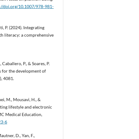
://doi.org/10.1007/978-981-
ti, P. (2024). Integrating
lth literacy: a comprehensive
Caballero, P., & Soares, P.
s for the development of
), 4081.
ei, M., Mousavi, H., &
ing lifestyle and electronic
BMC Medical Education,
23-6
autner, D., Yan, F.,