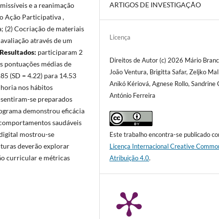
ARTIGOS DE INVESTIGAÇÃO
missíveis e a reanimação
o Ação Participativa ,
a; (2) Cocriação de materiais
Licença
e avaliação através de um
Resultados:
participaram 2
Direitos de Autor (c) 2026 Mário Branc
 As pontuações médias de
João Ventura, Brigitta Safar, Zeljko Mal
5 (SD = 4.22) para 14.53
Anikó Kériová, Agnese Rollo, Sandrine 
lhoria nos hábitos
António Ferreira
% sentiram-se preparados
ograma demonstrou eficácia
e comportamentos saudáveis
digital mostrou-se
Este trabalho encontra-se publicado c
uturas deverão explorar
Licença Internacional Creative Commo
o curricular e métricas
Atribuição 4.0
.