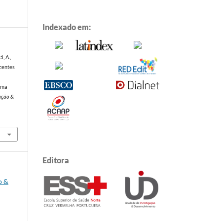
Indexado em:
á, A.,
scentes
rama
ação &
Editora
o &