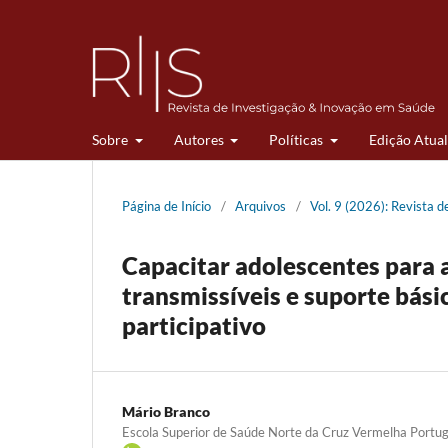
Sobre
Autores
Políticas
Edição Atual
Página de Início
/
Arquivos
/
Vol. 9 (2026): Revista 
Capacitar adolescentes para 
transmissíveis e suporte bási
participativo
Mário Branco
Escola Superior de Saúde Norte da Cruz Vermelha Portu