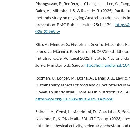
Phongsavan, P., Redfern, J., Cheng, H. L., Lee, A., Fan
Bales, A., Mihrshahi, S., & Raeside, R. (2025). Partici
methods study on engaging Australian adolescents 
prevention. BMC Public Health, 25(1), 1744.
https:/
025-22969-w
Rito, A., Mendes, S., Figueira, I., Severo, M., Santos, R.,
Lopes, C., Moreira, P., & Barros, H. (2023). Childhoo
Initiative: COSI Portugal 2022. Instituto Nacional d
Jorge. Ministério da Saúde.
http://hdl.handle.net/10
Rozman, U., Lorber, M., Bolha, A., Bahar, J. B., Lavrič, M
Sustainability aspects of food and drinks offered in 
Slovenian universities. Frontiers in Nutrition, 12, 1
https://doi.org/10.3389/fnut.2025.1439690
Spinelli, A., Censi, L., Mandolini, D., Ciardullo, S., Sal
Nardone, P., & OKkio alla SALUTE Group. (2023). Ineq
nutrition, physical activity, sedentary behaviour and o