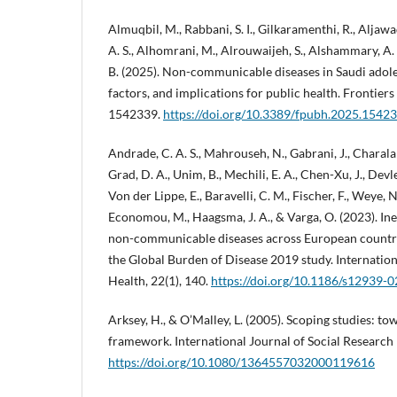
Almuqbil, M., Rabbani, S. I., Gilkaramenthi, R., Aljawad
A. S., Alhomrani, M., Alrouwaijeh, S., Alshammary, A. 
B. (2025). Non-communicable diseases in Saudi adole
factors, and implications for public health. Frontiers
1542339.
https://doi.org/10.3389/fpubh.2025.1542
Andrade, C. A. S., Mahrouseh, N., Gabrani, J., Charalam
Grad, D. A., Unim, B., Mechili, E. A., Chen-Xu, J., Devl
Von der Lippe, E., Baravelli, C. M., Fischer, F., Weye, N.
Economou, M., Haagsma, J. A., & Varga, O. (2023). Ine
non-communicable diseases across European countrie
the Global Burden of Disease 2019 study. Internation
Health, 22(1), 140.
https://doi.org/10.1186/s12939-
Arksey, H., & O’Malley, L. (2005). Scoping studies: t
framework. International Journal of Social Research
https://doi.org/10.1080/1364557032000119616