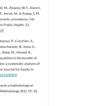
i, M., Alsanie, W. F., Alamri,
F., Imran, M., & Asdaq, S. M.
scents: prevalence, risk
 in Public Health, 13,
339
pous, P., Cuschieri, S.,
eesschauwer, B., Isola, G.,
, Balaj, M., Haneef, R.,
qualities in the burden of
s: a systematic analysis of
al Journal for Equity in
023-01958-8
owards a methodological
 Methodology, 8(1), 19–32.