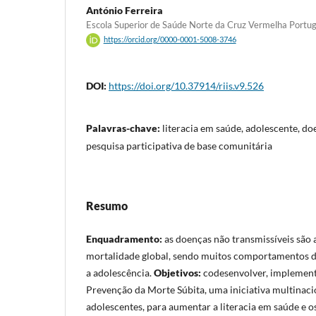
António Ferreira
Escola Superior de Saúde Norte da Cruz Vermelha Portu
https://orcid.org/0000-0001-5008-3746
DOI:
https://doi.org/10.37914/riis.v9.526
Palavras-chave:
literacia em saúde, adolescente, do
pesquisa participativa de base comunitária
Resumo
Enquadramento:
as doenças não transmissíveis são 
mortalidade global, sendo muitos comportamentos d
a adolescência.
Objetivos:
codesenvolver, implement
Prevenção da Morte Súbita, uma iniciativa multinacio
adolescentes, para aumentar a literacia em saúde e