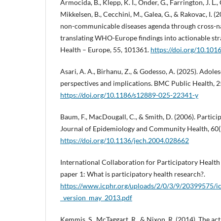
Armocida, B., Klepp, K. I., Onder, G., Farrington, J. L., 
Mikkelsen, B., Cecchini, M., Galea, G., & Rakovac, I. 
non-communicable diseases agenda through cross-na
translating WHO-Europe findings into actionable str
Health – Europe, 55, 101361.
https://doi.org/10.101
Asari, A. A., Birhanu, Z., & Godesso, A. (2025). Adoles
perspectives and implications. BMC Public Health, 2
https://doi.org/10.1186/s12889-025-22341-y
Baum, F., MacDougall, C., & Smith, D. (2006). Partici
Journal of Epidemiology and Community Health, 60(
https://doi.org/10.1136/jech.2004.028662
International Collaboration for Participatory Health
paper 1: What is participatory health research?.
https://www.icphr.org/uploads/2/0/3/9/20399575/ic
_version_may_2013.pdf
Kemmis, S., McTaggart, R., & Nixon, R. (2014). The ac