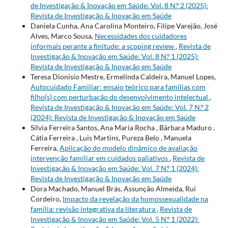
de Investigação & Inovação em Saúde: Vol. 8 N.º 2 (2025):
Revista de Investigação & Inovação em Saúde
Daniela Cunha, Ana Carolina Monteiro, Filipe Varejão, José
Alves, Marco Sousa,
Necessidades dos cuidadores
informais perante a finitude: a scoping review
,
Revista de
Investigação & Inovação em Saúde: Vol. 8 N.º 1 (2025):
Revista de Investigação & Inovação em Saúde
Teresa Dionísio Mestre, Ermelinda Caldeira, Manuel Lopes,
Autocuidado Familiar: ensaio teórico para famílias com
filho(s) com perturbação do desenvolvimento intelectual
,
Revista de Investigação & Inovação em Saúde: Vol. 7 N.º 2
(2024): Revista de Investigação & Inovação em Saúde
Sílvia Ferreira Santos, Ana Maria Rocha , Bárbara Maduro ,
Cátia Ferreira , Luis Martins, Pureza Belo , Manuela
Ferreira,
Aplicação do modelo dinâmico de avaliação
intervenção familiar em cuidados paliativos
,
Revista de
Investigação & Inovação em Saúde: Vol. 7 N.º 1 (2024):
Revista de Investigação & Inovação em Saúde
Dora Machado, Manuel Brás, Assunção Almeida, Rui
Cordeiro,
Impacto da revelação da homossexualidade na
família: revisão integrativa da literatura
,
Revista de
Investigação & Inovação em Saúde: Vol. 5 N.º 1 (2022):