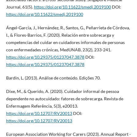
Journal, 61(5).
https://doi.org/10.11622/smedj.2019100
DOI:
https://doi.org/10.11622/smedj.2019100
Ángel-García, J., Hernández, R., Santos, G., Peñarrieta de Córdova,
I., & Flores-Barrios, F. (2020). Relación entre sobrecarga y
competencias del cuidar en cuidadores informales de personas
con enfermedades crónicas, MedUNAB, 23(2), 233-241.
https://doi.org/10.29375/01237047.3878
DOI:
https://doi.org/10.29375/01237047.3878
Bardin, L. (2013). Análise de conteúdo. Edições 70.
Dixe, M., & Querido, A. (2020). Cuidador informal de pessoa
dependente no autocuidado: fatores de sobrecarga. Revista de
Enfermagem Referência, 5(3), e20013.
https://doi.org/10.12707/RV20013
DOI:
https://doi.org/10.12707/RV20013
European Association Working for Carers (2023). Annual Report -