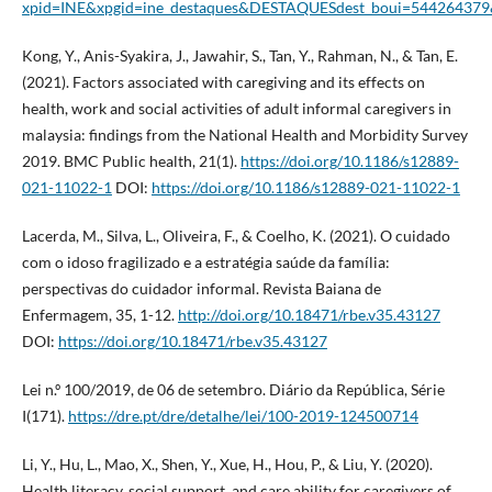
xpid=INE&xpgid=ine_destaques&DESTAQUESdest_boui=5442643
Kong, Y., Anis-Syakira, J., Jawahir, S., Tan, Y., Rahman, N., & Tan, E.
(2021). Factors associated with caregiving and its effects on
health, work and social activities of adult informal caregivers in
malaysia: findings from the National Health and Morbidity Survey
2019. BMC Public health, 21(1).
https://doi.org/10.1186/s12889-
021-11022-1
DOI:
https://doi.org/10.1186/s12889-021-11022-1
Lacerda, M., Silva, L., Oliveira, F., & Coelho, K. (2021). O cuidado
com o idoso fragilizado e a estratégia saúde da família:
perspectivas do cuidador informal. Revista Baiana de
Enfermagem, 35, 1-12.
http://doi.org/10.18471/rbe.v35.43127
DOI:
https://doi.org/10.18471/rbe.v35.43127
Lei n.º 100/2019, de 06 de setembro. Diário da República, Série
I(171).
https://dre.pt/dre/detalhe/lei/100-2019-124500714
Li, Y., Hu, L., Mao, X., Shen, Y., Xue, H., Hou, P., & Liu, Y. (2020).
Health literacy, social support, and care ability for caregivers of