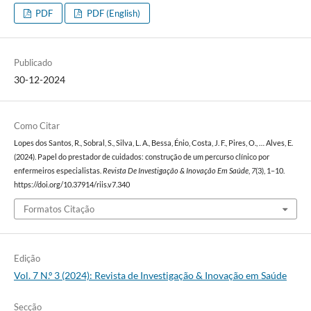
PDF
PDF (English)
Publicado
30-12-2024
Como Citar
Lopes dos Santos, R., Sobral, S., Silva, L. A., Bessa, Énio, Costa, J. F., Pires, O., … Alves, E.
(2024). Papel do prestador de cuidados: construção de um percurso clínico por
enfermeiros especialistas.
Revista De Investigação & Inovação Em Saúde
,
7
(3), 1–10.
https://doi.org/10.37914/riis.v7.340
Formatos Citação
Edição
Vol. 7 N.º 3 (2024): Revista de Investigação & Inovação em Saúde
Secção