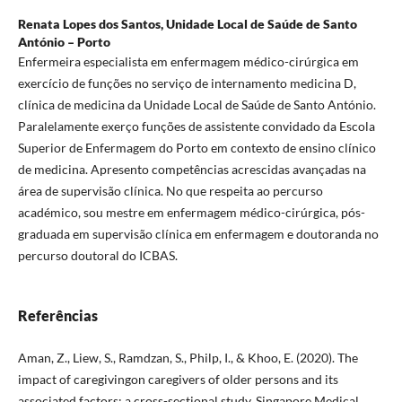
Renata Lopes dos Santos,
Unidade Local de Saúde de Santo
António – Porto
Enfermeira especialista em enfermagem médico-cirúrgica em
exercício de funções no serviço de internamento medicina D,
clínica de medicina da Unidade Local de Saúde de Santo António.
Paralelamente exerço funções de assistente convidado da Escola
Superior de Enfermagem do Porto em contexto de ensino clínico
de medicina. Apresento competências acrescidas avançadas na
área de supervisão clínica. No que respeita ao percurso
académico, sou mestre em enfermagem médico-cirúrgica, pós-
graduada em supervisão clínica em enfermagem e doutoranda no
percurso doutoral do ICBAS.
Referências
Aman, Z., Liew, S., Ramdzan, S., Philp, I., & Khoo, E. (2020). The
impact of caregivingon caregivers of older persons and its
associated factors: a cross-sectional study. Singapore Medical