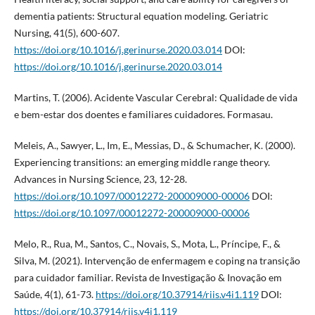
dementia patients: Structural equation modeling. Geriatric
Nursing, 41(5), 600-607.
https://doi.org/10.1016/j.gerinurse.2020.03.014
DOI:
https://doi.org/10.1016/j.gerinurse.2020.03.014
Martins, T. (2006). Acidente Vascular Cerebral: Qualidade de vida
e bem-estar dos doentes e familiares cuidadores. Formasau.
Meleis, A., Sawyer, L., Im, E., Messias, D., & Schumacher, K. (2000).
Experiencing transitions: an emerging middle range theory.
Advances in Nursing Science, 23, 12-28.
https://doi.org/10.1097/00012272-200009000-00006
DOI:
https://doi.org/10.1097/00012272-200009000-00006
Melo, R., Rua, M., Santos, C., Novais, S., Mota, L., Príncipe, F., &
Silva, M. (2021). Intervenção de enfermagem e coping na transição
para cuidador familiar. Revista de Investigação & Inovação em
Saúde, 4(1), 61-73.
https://doi.org/10.37914/riis.v4i1.119
DOI:
https://doi.org/10.37914/riis.v4i1.119