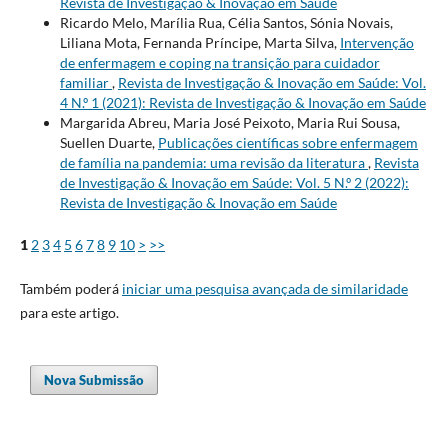
Revista de Investigação & Inovação em Saúde
Ricardo Melo, Marília Rua, Célia Santos, Sónia Novais,
Liliana Mota, Fernanda Príncipe, Marta Silva,
Intervenção
de enfermagem e coping na transição para cuidador
familiar
,
Revista de Investigação & Inovação em Saúde: Vol.
4 N.º 1 (2021): Revista de Investigação & Inovação em Saúde
Margarida Abreu, Maria José Peixoto, Maria Rui Sousa,
Suellen Duarte,
Publicações científicas sobre enfermagem
de família na pandemia: uma revisão da literatura
,
Revista
de Investigação & Inovação em Saúde: Vol. 5 N.º 2 (2022):
Revista de Investigação & Inovação em Saúde
1
2
3
4
5
6
7
8
9
10
>
>>
Também poderá
iniciar uma pesquisa avançada de similaridade
para este artigo.
Nova Submissão