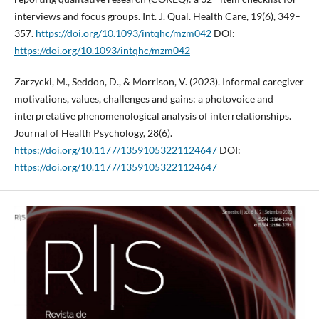
interviews and focus groups. Int. J. Qual. Health Care, 19(6), 349–
357.
https://doi.org/10.1093/intqhc/mzm042
DOI:
https://doi.org/10.1093/intqhc/mzm042
Zarzycki, M., Seddon, D., & Morrison, V. (2023). Informal caregiver
motivations, values, challenges and gains: a photovoice and
interpretative phenomenological analysis of interrelationships.
Journal of Health Psychology, 28(6).
https://doi.org/10.1177/13591053221124647
DOI:
https://doi.org/10.1177/13591053221124647