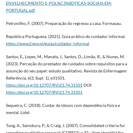
ENVELHECIMENTO-E-POL%C3%8DTICAS-SOCIAIS-EM-
PORTUGAL.pdf
Petronilho, F. (2007). Preparação do regresso a casa. Formasau.
República Portuguesa. (2021). Guia prático do cuidador informal.
https://www2.gov.pt/guias/cuidador-informal
Santos, E., Lopes, M., Manata, J., Santos, D., Limão, R., & Nunes, M.
(2023). Perceção do prestador de cuidados sobre requisitos para a
assunção do seu papel: estudo qualitativo. Revista de Enfermagem
Referência, 6(3, Supl. 1), e31501.
https://doi.org/10.12707/RVI23.74.31501
DOI:
https://doi.org/10.12707/RVI23.74.31501
Sequeira, C. (2018). Cuidar de idosos com dependência física e
mental. Lidel.
Tong, A., Sainsbury, P., & Craig, J. (2007). Consolidated criteria for
reporting qualitative research (COREQ): a 32 - item checklist for