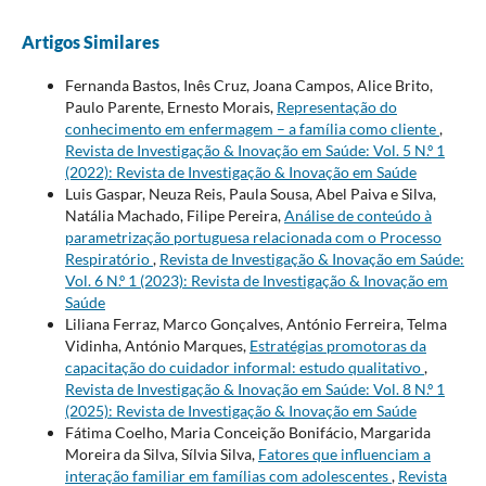
Artigos Similares
Fernanda Bastos, Inês Cruz, Joana Campos, Alice Brito,
Paulo Parente, Ernesto Morais,
Representação do
conhecimento em enfermagem – a família como cliente
,
Revista de Investigação & Inovação em Saúde: Vol. 5 N.º 1
(2022): Revista de Investigação & Inovação em Saúde
Luis Gaspar, Neuza Reis, Paula Sousa, Abel Paiva e Silva,
Natália Machado, Filipe Pereira,
Análise de conteúdo à
parametrização portuguesa relacionada com o Processo
Respiratório
,
Revista de Investigação & Inovação em Saúde:
Vol. 6 N.º 1 (2023): Revista de Investigação & Inovação em
Saúde
Liliana Ferraz, Marco Gonçalves, António Ferreira, Telma
Vidinha, António Marques,
Estratégias promotoras da
capacitação do cuidador informal: estudo qualitativo
,
Revista de Investigação & Inovação em Saúde: Vol. 8 N.º 1
(2025): Revista de Investigação & Inovação em Saúde
Fátima Coelho, Maria Conceição Bonifácio, Margarida
Moreira da Silva, Sílvia Silva,
Fatores que influenciam a
interação familiar em famílias com adolescentes
,
Revista