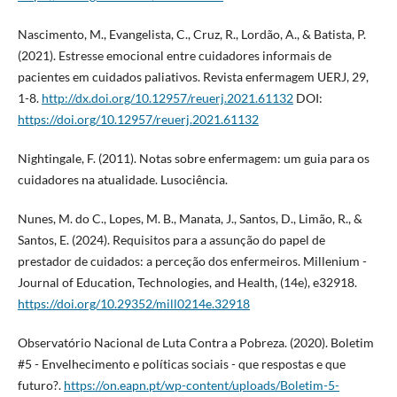
Nascimento, M., Evangelista, C., Cruz, R., Lordão, A., & Batista, P.
(2021). Estresse emocional entre cuidadores informais de
pacientes em cuidados paliativos. Revista enfermagem UERJ, 29,
1-8.
http://dx.doi.org/10.12957/reuerj.2021.61132
DOI:
https://doi.org/10.12957/reuerj.2021.61132
Nightingale, F. (2011). Notas sobre enfermagem: um guia para os
cuidadores na atualidade. Lusociência.
Nunes, M. do C., Lopes, M. B., Manata, J., Santos, D., Limão, R., &
Santos, E. (2024). Requisitos para a assunção do papel de
prestador de cuidados: a perceção dos enfermeiros. Millenium -
Journal of Education, Technologies, and Health, (14e), e32918.
https://doi.org/10.29352/mill0214e.32918
Observatório Nacional de Luta Contra a Pobreza. (2020). Boletim
#5 - Envelhecimento e políticas sociais - que respostas e que
futuro?.
https://on.eapn.pt/wp-content/uploads/Boletim-5-