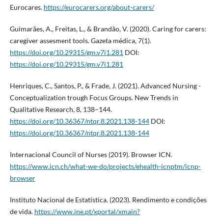
Eurocares.
https://eurocarers.org/about-carers/
Guimarães, A., Freitas, L., & Brandão, V. (2020). Caring for carers:
caregiver assesment tools. Gazeta médica, 7(1).
https://doi.org/10.29315/gm.v7i1.281
DOI:
https://doi.org/10.29315/gm.v7i1.281
Henriques, C., Santos, P., & Frade, J. (2021). Advanced Nursing -
Conceptualization trough Focus Groups. New Trends in
Qualitative Research, 8, 138–144.
https://doi.org/10.36367/ntqr.8.2021.138-144
DOI:
https://doi.org/10.36367/ntqr.8.2021.138-144
Internacional Council of Nurses (2019). Browser ICN.
https://www.icn.ch/what-we-do/projects/ehealth-icnptm/icnp-
browser
Instituto Nacional de Estatística. (2023). Rendimento e condições
de vida.
https://www.ine.pt/xportal/xmain?