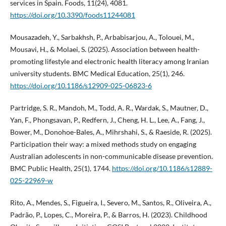
services in Spain. Foods, 11(24), 4081.
https://doi.org/10.3390/foods11244081
Mousazadeh, Y., Sarbakhsh, P., Arbabisarjou, A., Tolouei, M.,
Mousavi, H., & Molaei, S. (2025). Association between health-
promoting lifestyle and electronic health literacy among Iranian
university students. BMC Medical Education, 25(1), 246.
https://doi.org/10.1186/s12909-025-06823-6
Partridge, S. R., Mandoh, M., Todd, A. R., Wardak, S., Mautner, D.,
Yan, F., Phongsavan, P., Redfern, J., Cheng, H. L., Lee, A., Fang, J.,
Bower, M., Donohoe-Bales, A., Mihrshahi, S., & Raeside, R. (2025).
Participation their way: a mixed methods study on engaging
Australian adolescents in non-communicable disease prevention.
BMC Public Health, 25(1), 1744.
https://doi.org/10.1186/s12889-
025-22969-w
Rito, A., Mendes, S., Figueira, I., Severo, M., Santos, R., Oliveira, A.,
Padrão, P., Lopes, C., Moreira, P., & Barros, H. (2023). Childhood