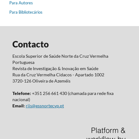
Para Autores
Para Bibliotecários
Contacto
Escola Superior de Saúde Norte da Cruz Vermelha
Portuguesa
Revista de Investigação & Inovação em Saúde
Rua da Cruz Vermelha Cidacos - Apartado 1002
3720-126 Oliveira de Azeméis
Telefone:
+351 256 661 430 (chamada para rede fixa
nacional)
Email:
riis@essnortecvp.pt