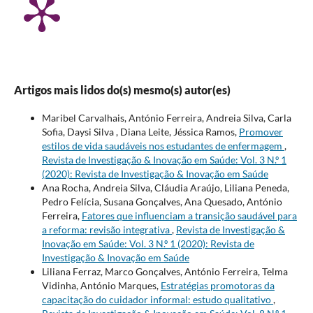
Artigos mais lidos do(s) mesmo(s) autor(es)
Maribel Carvalhais, António Ferreira, Andreia Silva, Carla
Sofia, Daysi Silva , Diana Leite, Jéssica Ramos,
Promover
estilos de vida saudáveis nos estudantes de enfermagem
,
Revista de Investigação & Inovação em Saúde: Vol. 3 N.º 1
(2020): Revista de Investigação & Inovação em Saúde
Ana Rocha, Andreia Silva, Cláudia Araújo, Liliana Peneda,
Pedro Felícia, Susana Gonçalves, Ana Quesado, António
Ferreira,
Fatores que influenciam a transição saudável para
a reforma: revisão integrativa
,
Revista de Investigação &
Inovação em Saúde: Vol. 3 N.º 1 (2020): Revista de
Investigação & Inovação em Saúde
Liliana Ferraz, Marco Gonçalves, António Ferreira, Telma
Vidinha, António Marques,
Estratégias promotoras da
capacitação do cuidador informal: estudo qualitativo
,