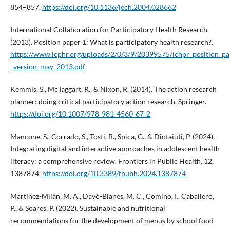
854–857.
https://doi.org/10.1136/jech.2004.028662
International Collaboration for Participatory Health Research.
(2013). Position paper 1: What is participatory health research?.
https://www.icphr.org/uploads/2/0/3/9/20399575/ichpr_position_pa
_version_may_2013.pdf
Kemmis, S., McTaggart, R., & Nixon, R. (2014). The action research
planner: doing critical participatory action research. Springer.
https://doi.org/10.1007/978-981-4560-67-2
Mancone, S., Corrado, S., Tosti, B., Spica, G., & Diotaiuti, P. (2024).
Integrating digital and interactive approaches in adolescent health
literacy: a comprehensive review. Frontiers in Public Health, 12,
1387874.
https://doi.org/10.3389/fpubh.2024.1387874
Martínez-Milán, M. A., Davó-Blanes, M. C., Comino, I., Caballero,
P., & Soares, P. (2022). Sustainable and nutritional
recommendations for the development of menus by school food