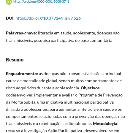
https://orcid.org/0000-0001-5008-3746
DOI:
https://doi.org/10.37914/riis.v9.526
Palavras-chave:
literacia em saúde, adolescente, doenças não
transmissíveis, pesquisa participativa de base comunitária
Resumo
Enquadramento:
as doenças não transmissíveis são a principal
causa de mortalidade global, sendo muitos comportamentos de
risco adquiridos durante a adolescência.
Objetivos:
codesenvolver, implementar e avaliar o Programa de Prevenção
da Morte Súbita, uma iniciativa multinacional participativa
dirigida a adolescentes, para aumentar a literacia em saúde e os
comportamentos relacionadas com a prevenção das doenças não
transmissíveis e a reanimação cardiopulmonar.
Metodologia
:
recurso à Investigação Ação Participativa , desenvolveu-se em