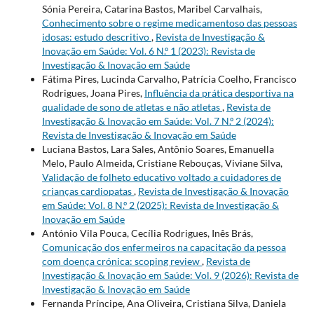
Sónia Pereira, Catarina Bastos, Maribel Carvalhais,
Conhecimento sobre o regime medicamentoso das pessoas
idosas: estudo descritivo
,
Revista de Investigação &
Inovação em Saúde: Vol. 6 N.º 1 (2023): Revista de
Investigação & Inovação em Saúde
Fátima Pires, Lucinda Carvalho, Patrícia Coelho, Francisco
Rodrigues, Joana Pires,
Influência da prática desportiva na
qualidade de sono de atletas e não atletas
,
Revista de
Investigação & Inovação em Saúde: Vol. 7 N.º 2 (2024):
Revista de Investigação & Inovação em Saúde
Luciana Bastos, Lara Sales, Antônio Soares, Emanuella
Melo, Paulo Almeida, Cristiane Rebouças, Viviane Silva,
Validação de folheto educativo voltado a cuidadores de
crianças cardiopatas
,
Revista de Investigação & Inovação
em Saúde: Vol. 8 N.º 2 (2025): Revista de Investigação &
Inovação em Saúde
António Vila Pouca, Cecília Rodrigues, Inês Brás,
Comunicação dos enfermeiros na capacitação da pessoa
com doença crónica: scoping review
,
Revista de
Investigação & Inovação em Saúde: Vol. 9 (2026): Revista de
Investigação & Inovação em Saúde
Fernanda Príncipe, Ana Oliveira, Cristiana Silva, Daniela