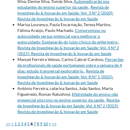
Silva, Denise Silva, Tomás Silva,
Automedicação nos
estudantes do ensino superior da saúde
,
Revista de
Investigação & Inovação em Saúde: Vol. 3 N.º 2 (2020):
Revista de Investigação & Inovação em Saúde
Marisa Lourenço, Paula Encarnação, Teresa Martins,
Fátima Araújo, Paulo Machado,
Compromisso no
autocuidado versus potencial para melhorar o
autocuidado: Explanação do juízo clínico do enfermeiro
,
Revista de Investigação & Inovação em Saúde: Vol. 4 N.º 2
(2021): Revista de Investigação & Inovação em Saúde
Manuel Ferreira Veloso, Carlos Cabral-Cardoso,
Perceções
de profissionais de saúde portugueses sobre a semana de 4
dias: estudo transversal exploratório
,
Revista de
Investigação & Inovação em Saúde: Vol. 8 N.º 1 (2025):
Revista de Investigação & Inovação em Saúde
António Ferreira, catarina Santos, João Santos, Marta
Figueiredo, Roman Ratushnyi,
Efetividade do ensino não
presencial síncrono no ensino superior da saúde
,
Revista
de Investigação & Inovação em Saúde: Vol. 6 N.º 2 (2023):
Revista de Investigação & Inovação em Saúde
<<
<
1
2
3
4
5
6
7
8
9
10
>
>>