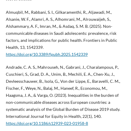
Almuqbil, M., Rabbani, S. I., Gilkaramenthi, R., Aljawadi, M.,
Alsanie, W. F., Alamri, A. S., Alhomrani, M., Alrouwaijeh, S.,
Alshammary, A. F., Imran, M., & Asdaq, S. M. B. (2025). Non-
communicable diseases in Saudi adolescents: prevalence, risk
factors, and implications for public health. Frontiers in Public
Health, 13, 1542339.
https://doi.org/10.3389/fpubh.2025.1542339
Andrade, C. A. S., Mahrouseh, N., Gabrani, J., Charalampous, P.,
Cuschieri, S., Grad, D. A., Unim, B., Mechili, E. A., Chen-Xu, J.,
Devleesschauwer, B., Isola, G., Von der Lippe, E., Baravelli, C. M.,
Fischer, F., Weye, N., Balaj, M., Haneef, R., Economou, M.,
Haagsma, J. A., & Varga, O. (2023). Inequalities in the burden of
non-communicable diseases across European countries: a
systematic analysis of the Global Burden of Disease 2019 study.
International Journal for Equity in Health, 22(1), 140.
https://doi.org/10.1186/s12939-023-01958-8