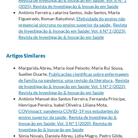
Revista de Investigação & Inovação em Saúde: Vol. 8 N.º 1
(2025): Revista de Investigação & Inovação em Saúde
António Ferreira, catarina Santos, João Santos, Marta
Figueiredo, Roman Ratushnyi,
Efetividade do ensino não
presencial síncrono no ensino superior da saúde
,
Revista
de Investigação & Inovação em Saúde: Vol. 6 N.º 2 (2023):
Revista de Investigação & Inovação em Saúde
Artigos Similares
Margarida Abreu, Maria José Peixoto, Maria Rui Sousa,
Suellen Duarte,
Publicações científicas sobre enfermagem
de família na pandemia: uma revisão da literatura
,
Revista
de Investigação & Inovação em Saúde: Vol. 5 N.º 2 (2022):
Revista de Investigação & Inovação em Saúde
António Manuel dos Santos Ferreira, Fernanda Principe,
Henrique Pereira, Isabel Oliveira, Liliana Mota,
COVimpact: pandemia COVID-19 nos estudantes do
ensino superior da saúde
,
Revista de Investigação &
Inovação em Saúde: Vol. 3 N.º 1 (2020): Revista de
Investigação & Inovação em Saúde
Sónia Novais, Daniela Abreu, Lídia Magro, Pedro Gilde,