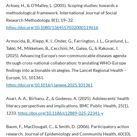
Arksey, H., & O’Malley, L. (2005). Scoping studies: towards a
methodological framework. International Journal of Social
Research Methodology, 8(1), 19–32.
https://doi.org/10.1080/1364557032000119616
Armocida, B., Klepp, K. I., Onder, G., Farrington, J. L., Granlund, L.,
Takki, M., Mikkelsen, B., Cecchini, M., Galea, G., & Rakovac, I.
(2025). Advancing Europe’s non-communicable diseases agenda
through cross-national collaboration: translating WHO-Europe
findings into actionable strategies. The Lancet Regional Health –
Europe, 55, 101361.
https://doi.org/10.1016/j.lanepe.2025.101361
Asari, A. A., Birhanu, Z., & Godesso, A. (2025). Adolescents’ health
literacy perspectives and implications. BMC Public Health, 25(1),
1233.
https://doi.org/10.1186/s12889-025-22341-y
Baum, F., MacDougall, C., & Smith, D. (2006). Participatory action
research. Journal of Epidemiology and Community Health, 60(10),