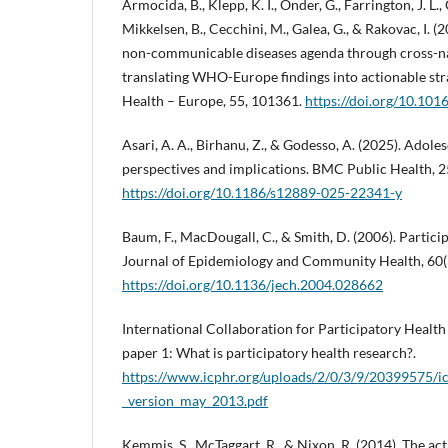
Armocida, B., Klepp, K. I., Onder, G., Farrington, J. L., 
Mikkelsen, B., Cecchini, M., Galea, G., & Rakovac, I. 
non-communicable diseases agenda through cross-na
translating WHO-Europe findings into actionable str
Health – Europe, 55, 101361.
https://doi.org/10.101
Asari, A. A., Birhanu, Z., & Godesso, A. (2025). Adoles
perspectives and implications. BMC Public Health, 2
https://doi.org/10.1186/s12889-025-22341-y
Baum, F., MacDougall, C., & Smith, D. (2006). Partici
Journal of Epidemiology and Community Health, 60(
https://doi.org/10.1136/jech.2004.028662
International Collaboration for Participatory Health
paper 1: What is participatory health research?.
https://www.icphr.org/uploads/2/0/3/9/20399575/ic
_version_may_2013.pdf
Kemmis, S., McTaggart, R., & Nixon, R. (2014). The ac