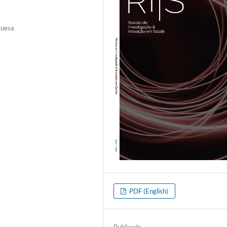
guesa
PDF (English)