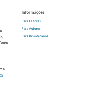
Informações
Para Leitores
Para Autores
o,
Para Bibliotecários
ic,
Couto,
om a
ns