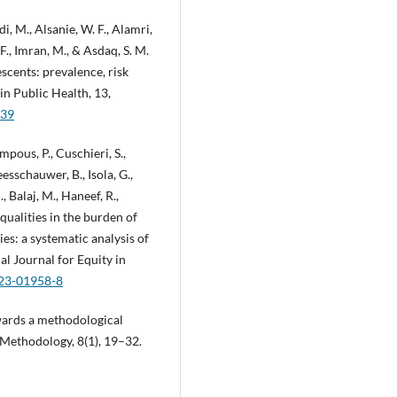
i, M., Alsanie, W. F., Alamri,
F., Imran, M., & Asdaq, S. M.
scents: prevalence, risk
 in Public Health, 13,
339
pous, P., Cuschieri, S.,
eesschauwer, B., Isola, G.,
, Balaj, M., Haneef, R.,
qualities in the burden of
s: a systematic analysis of
al Journal for Equity in
023-01958-8
owards a methodological
 Methodology, 8(1), 19–32.