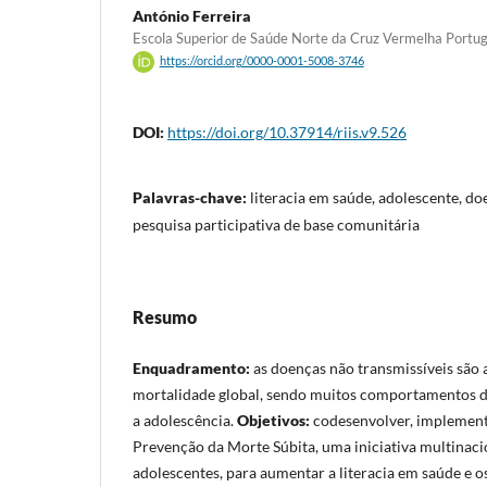
António Ferreira
Escola Superior de Saúde Norte da Cruz Vermelha Portu
https://orcid.org/0000-0001-5008-3746
DOI:
https://doi.org/10.37914/riis.v9.526
Palavras-chave:
literacia em saúde, adolescente, do
pesquisa participativa de base comunitária
Resumo
Enquadramento:
as doenças não transmissíveis são 
mortalidade global, sendo muitos comportamentos d
a adolescência.
Objetivos:
codesenvolver, implement
Prevenção da Morte Súbita, uma iniciativa multinacio
adolescentes, para aumentar a literacia em saúde e