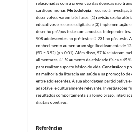
relacionadas com a prevenção das doenças não trans
cardiopulmonar.
Metodologia
: recurso à Investigaçã
desenvolveu-se em três fases: (1) revisão exploratóri
educativos e recursos digitais; e (3) implementação 
desenho pré/pós teste com amostras independentes.
908 adolescentes no pré-teste e 2 231 no pós teste.
conhecimento aumentaram significativamente de 12.8
(SD = 3.92) (p < 0.01). Além disso, 57 % relataram me
alimentares, 41 % aumento da atividade física e 45 
para realizar suporte básico de vida.
Conclusão:
o pr
na melhoria da literacia em saúde e na promoção d
entre adolescentes. A sua abordagem participativa e 
adaptável e culturalmente relevante. Investigações f
resultados comportamentais a longo prazo, integraçã
digitais objetivas.
Referências