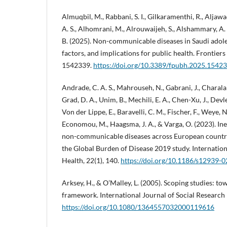
Almuqbil, M., Rabbani, S. I., Gilkaramenthi, R., Aljawad
A. S., Alhomrani, M., Alrouwaijeh, S., Alshammary, A. 
B. (2025). Non-communicable diseases in Saudi adole
factors, and implications for public health. Frontiers
1542339.
https://doi.org/10.3389/fpubh.2025.1542
Andrade, C. A. S., Mahrouseh, N., Gabrani, J., Charalam
Grad, D. A., Unim, B., Mechili, E. A., Chen-Xu, J., Devl
Von der Lippe, E., Baravelli, C. M., Fischer, F., Weye, N.
Economou, M., Haagsma, J. A., & Varga, O. (2023). Ine
non-communicable diseases across European countrie
the Global Burden of Disease 2019 study. Internation
Health, 22(1), 140.
https://doi.org/10.1186/s12939-
Arksey, H., & O’Malley, L. (2005). Scoping studies: t
framework. International Journal of Social Research
https://doi.org/10.1080/1364557032000119616