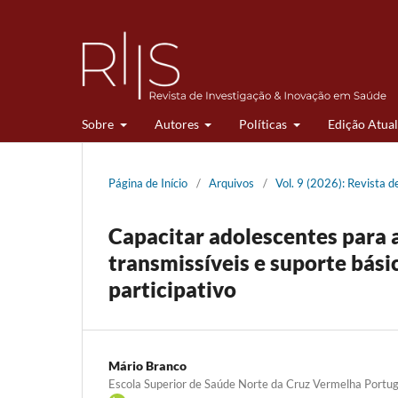
Sobre
Autores
Políticas
Edição Atual
Página de Início
/
Arquivos
/
Vol. 9 (2026): Revista 
Capacitar adolescentes para 
transmissíveis e suporte bási
participativo
Mário Branco
Escola Superior de Saúde Norte da Cruz Vermelha Portu