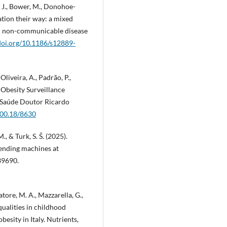
g, J., Bower, M., Donohoe-
pation their way: a mixed
in non-communicable disease
/doi.org/10.1186/s12889-
 Oliveira, A., Padrão, P.,
d Obesity Surveillance
e Saúde Doutor Ricardo
400.18/8630
., & Turk, S. Š. (2025).
vending machines at
439690.
vatore, M. A., Mazzarella, G.,
ualities in childhood
besity in Italy. Nutrients,