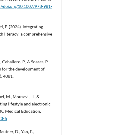
://doi.org/10.1007/978-981-
ti, P. (2024). Integrating
lth literacy: a comprehensive
Caballero, P., & Soares, P.
s for the development of
), 4081.
ei, M., Mousavi, H., &
ing lifestyle and electronic
BMC Medical Education,
23-6
autner, D., Yan, F.,