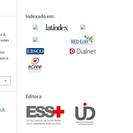
Indexado em:
á, A.,
scentes
rama
ação &
Editora
o &