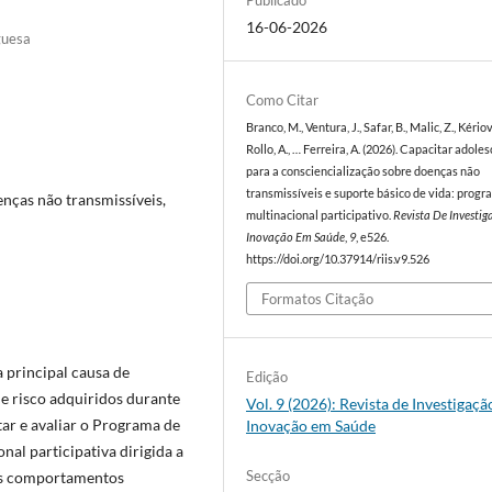
Publicado
16-06-2026
guesa
Como Citar
Branco, M., Ventura, J., Safar, B., Malic, Z., Kériov
Rollo, A., … Ferreira, A. (2026). Capacitar adole
para a consciencialização sobre doenças não
transmissíveis e suporte básico de vida: prog
enças não transmissíveis,
multinacional participativo.
Revista De Investig
Inovação Em Saúde
,
9
, e526.
https://doi.org/10.37914/riis.v9.526
Formatos Citação
a principal causa de
Edição
e risco adquiridos durante
Vol. 9 (2026): Revista de Investigaçã
ar e avaliar o Programa de
Inovação em Saúde
nal participativa dirigida a
Secção
 os comportamentos