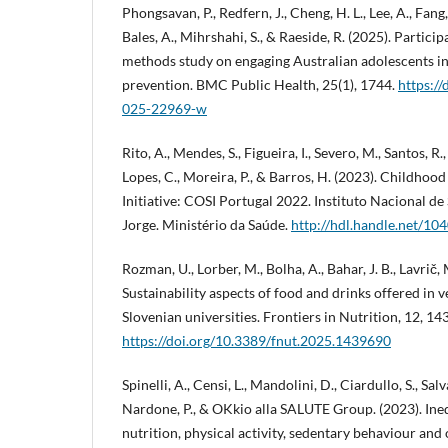
Phongsavan, P., Redfern, J., Cheng, H. L., Lee, A., Fan
Bales, A., Mihrshahi, S., & Raeside, R. (2025). Partici
methods study on engaging Australian adolescents 
prevention. BMC Public Health, 25(1), 1744.
https:/
025-22969-w
Rito, A., Mendes, S., Figueira, I., Severo, M., Santos, R.,
Lopes, C., Moreira, P., & Barros, H. (2023). Childhoo
Initiative: COSI Portugal 2022. Instituto Nacional d
Jorge. Ministério da Saúde.
http://hdl.handle.net/10
Rozman, U., Lorber, M., Bolha, A., Bahar, J. B., Lavrič, M
Sustainability aspects of food and drinks offered in 
Slovenian universities. Frontiers in Nutrition, 12, 1
https://doi.org/10.3389/fnut.2025.1439690
Spinelli, A., Censi, L., Mandolini, D., Ciardullo, S., Sal
Nardone, P., & OKkio alla SALUTE Group. (2023). Ineq
nutrition, physical activity, sedentary behaviour and o