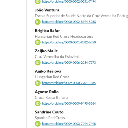
https://orcid.org/0000-0002-0051-7494
João Ventura
Escola Superior de Saúde Norte da Cruz Vermelha Portu
https://orcid.org/0000-0002-8794-528X
Brigitta Safar
Hungarian Red Cross Headquarters
https://orcid.org/0000-0001-9882-6350
Zeljko Malic
Cruz Vermelha da Eslovénia
https://orcid.org/0009-0006-2034-7273
Anikó Kériová
Hungarian Red Cross
https://orcid.org/0009-0000-7901-1885
Agnese Rollo
Croce Rossa Italiana
https://orcid.org/0009-0009-9495-5564
Sandrine Couto
Spanish Red Cross
https://orcid.org/0009-0003-7294-7498