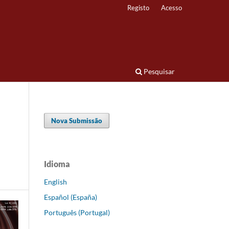
Registo
Acesso
Pesquisar
Nova Submissão
Idioma
English
Español (España)
Português (Portugal)