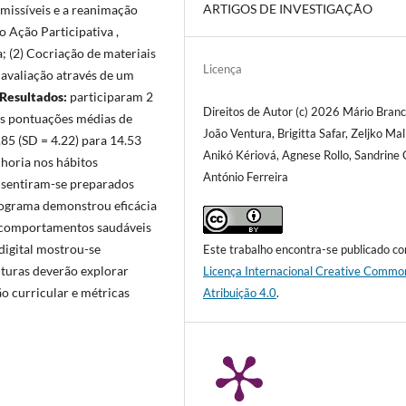
ARTIGOS DE INVESTIGAÇÃO
missíveis e a reanimação
o Ação Participativa ,
a; (2) Cocriação de materiais
Licença
e avaliação através de um
Resultados:
participaram 2
Direitos de Autor (c) 2026 Mário Branc
 As pontuações médias de
João Ventura, Brigitta Safar, Zeljko Mal
5 (SD = 4.22) para 14.53
Anikó Kériová, Agnese Rollo, Sandrine 
lhoria nos hábitos
António Ferreira
% sentiram-se preparados
ograma demonstrou eficácia
e comportamentos saudáveis
digital mostrou-se
Este trabalho encontra-se publicado c
uturas deverão explorar
Licença Internacional Creative Commo
o curricular e métricas
Atribuição 4.0
.