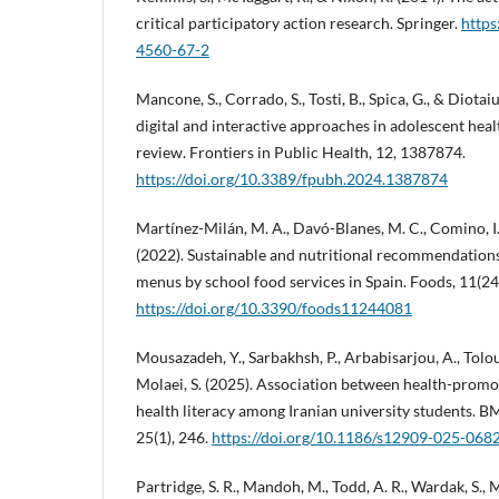
critical participatory action research. Springer.
https
4560-67-2
Mancone, S., Corrado, S., Tosti, B., Spica, G., & Diotaiu
digital and interactive approaches in adolescent hea
review. Frontiers in Public Health, 12, 1387874.
https://doi.org/10.3389/fpubh.2024.1387874
Martínez-Milán, M. A., Davó-Blanes, M. C., Comino, I., 
(2022). Sustainable and nutritional recommendation
menus by school food services in Spain. Foods, 11(24
https://doi.org/10.3390/foods11244081
Mousazadeh, Y., Sarbakhsh, P., Arbabisarjou, A., Tolou
Molaei, S. (2025). Association between health-promot
health literacy among Iranian university students. 
25(1), 246.
https://doi.org/10.1186/s12909-025-068
Partridge, S. R., Mandoh, M., Todd, A. R., Wardak, S., M