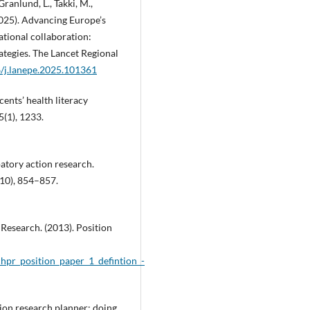
Granlund, L., Takki, M.,
(2025). Advancing Europe’s
tional collaboration:
ategies. The Lancet Regional
6/j.lanepe.2025.101361
cents’ health literacy
5(1), 1233.
patory action research.
10), 854–857.
 Research. (2013). Position
hpr_position_paper_1_defintion_-
tion research planner: doing