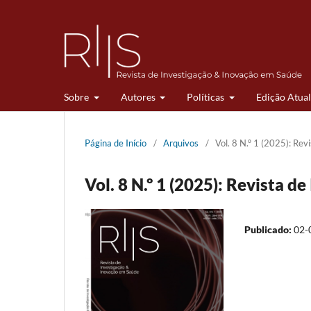
Sobre
Autores
Políticas
Edição Atual
Página de Início
/
Arquivos
/
Vol. 8 N.º 1 (2025): Re
Vol. 8 N.º 1 (2025): Revista 
Publicado:
02-