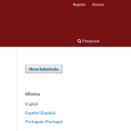
Registo
Acesso
Pesquisar
Nova Submissão
Idioma
English
Español (España)
Português (Portugal)