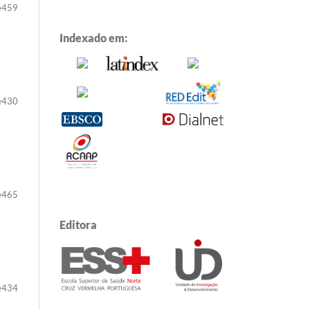
e459
Indexado em:
e430
e465
Editora
e434