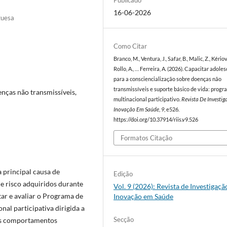
Publicado
16-06-2026
guesa
Como Citar
Branco, M., Ventura, J., Safar, B., Malic, Z., Kériov
Rollo, A., … Ferreira, A. (2026). Capacitar adole
para a consciencialização sobre doenças não
transmissíveis e suporte básico de vida: prog
enças não transmissíveis,
multinacional participativo.
Revista De Investig
Inovação Em Saúde
,
9
, e526.
https://doi.org/10.37914/riis.v9.526
Formatos Citação
a principal causa de
Edição
e risco adquiridos durante
Vol. 9 (2026): Revista de Investigaçã
ar e avaliar o Programa de
Inovação em Saúde
nal participativa dirigida a
Secção
 os comportamentos