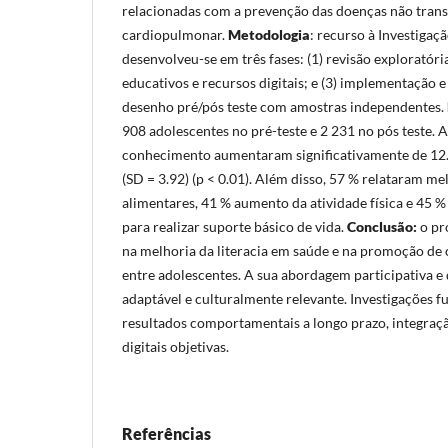
relacionadas com a prevenção das doenças não trans
cardiopulmonar.
Metodologia
: recurso à Investigaçã
desenvolveu-se em três fases: (1) revisão exploratóri
educativos e recursos digitais; e (3) implementação 
desenho pré/pós teste com amostras independentes.
908 adolescentes no pré-teste e 2 231 no pós teste.
conhecimento aumentaram significativamente de 12.8
(SD = 3.92) (p < 0.01). Além disso, 57 % relataram me
alimentares, 41 % aumento da atividade física e 45 
para realizar suporte básico de vida.
Conclusão:
o pr
na melhoria da literacia em saúde e na promoção d
entre adolescentes. A sua abordagem participativa e 
adaptável e culturalmente relevante. Investigações f
resultados comportamentais a longo prazo, integraçã
digitais objetivas.
Referências