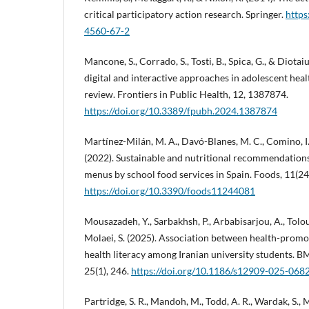
critical participatory action research. Springer.
https
4560-67-2
Mancone, S., Corrado, S., Tosti, B., Spica, G., & Diotaiu
digital and interactive approaches in adolescent hea
review. Frontiers in Public Health, 12, 1387874.
https://doi.org/10.3389/fpubh.2024.1387874
Martínez-Milán, M. A., Davó-Blanes, M. C., Comino, I., 
(2022). Sustainable and nutritional recommendation
menus by school food services in Spain. Foods, 11(24
https://doi.org/10.3390/foods11244081
Mousazadeh, Y., Sarbakhsh, P., Arbabisarjou, A., Tolou
Molaei, S. (2025). Association between health-promot
health literacy among Iranian university students. 
25(1), 246.
https://doi.org/10.1186/s12909-025-068
Partridge, S. R., Mandoh, M., Todd, A. R., Wardak, S., M