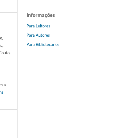
Informações
Para Leitores
Para Autores
o,
Para Bibliotecários
ic,
Couto,
om a
ns