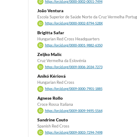
https://orcid.org/0000-0002-0051-7494
João Ventura
Escola Superior de Saúde Norte da Cruz Vermelha Portu
https://orcid.org/0000-0002-8794-528X
Brigitta Safar
Hungarian Red Cross Headquarters
https://orcid.org/0000-0001-9882-6350
Zeljko Malic
Cruz Vermelha da Eslovénia
https://orcid.org/0009-0006-2034-7273
Anikó Kériová
Hungarian Red Cross
https://orcid.org/0009-0000-7901-1885
Agnese Rollo
Croce Rossa Italiana
https://orcid.org/0009-0009-9495-5564
Sandrine Couto
Spanish Red Cross
https://orcid.org/0009-0003-7294-7498