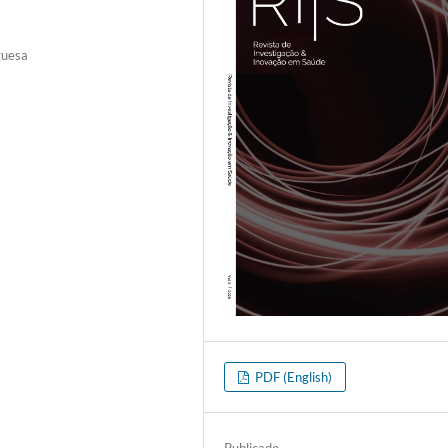
guesa
PDF (English)