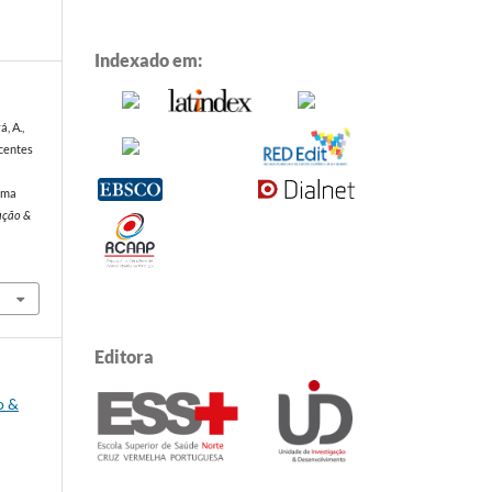
Indexado em:
á, A.,
scentes
rama
ação &
Editora
o &