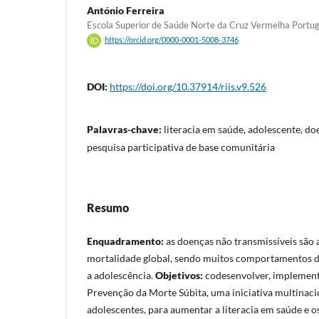
António Ferreira
Escola Superior de Saúde Norte da Cruz Vermelha Portu
https://orcid.org/0000-0001-5008-3746
DOI:
https://doi.org/10.37914/riis.v9.526
Palavras-chave:
literacia em saúde, adolescente, do
pesquisa participativa de base comunitária
Resumo
Enquadramento:
as doenças não transmissíveis são 
mortalidade global, sendo muitos comportamentos d
a adolescência.
Objetivos:
codesenvolver, implement
Prevenção da Morte Súbita, uma iniciativa multinacio
adolescentes, para aumentar a literacia em saúde e