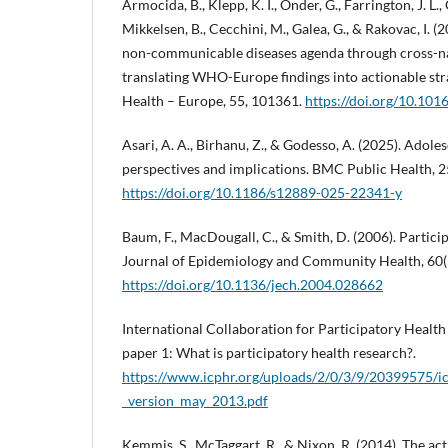
Armocida, B., Klepp, K. I., Onder, G., Farrington, J. L., 
Mikkelsen, B., Cecchini, M., Galea, G., & Rakovac, I. 
non-communicable diseases agenda through cross-na
translating WHO-Europe findings into actionable str
Health – Europe, 55, 101361.
https://doi.org/10.101
Asari, A. A., Birhanu, Z., & Godesso, A. (2025). Adoles
perspectives and implications. BMC Public Health, 2
https://doi.org/10.1186/s12889-025-22341-y
Baum, F., MacDougall, C., & Smith, D. (2006). Partici
Journal of Epidemiology and Community Health, 60(
https://doi.org/10.1136/jech.2004.028662
International Collaboration for Participatory Health
paper 1: What is participatory health research?.
https://www.icphr.org/uploads/2/0/3/9/20399575/ic
_version_may_2013.pdf
Kemmis, S., McTaggart, R., & Nixon, R. (2014). The ac