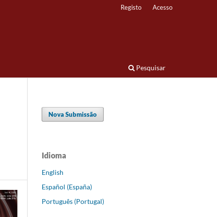
Registo
Acesso
Pesquisar
Nova Submissão
Idioma
English
Español (España)
Português (Portugal)