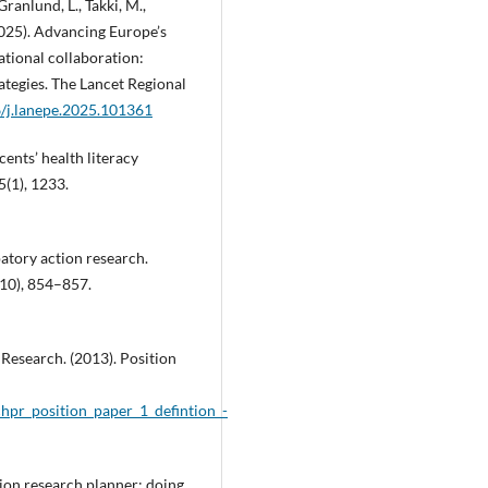
Granlund, L., Takki, M.,
(2025). Advancing Europe’s
tional collaboration:
ategies. The Lancet Regional
6/j.lanepe.2025.101361
cents’ health literacy
5(1), 1233.
patory action research.
10), 854–857.
 Research. (2013). Position
hpr_position_paper_1_defintion_-
tion research planner: doing