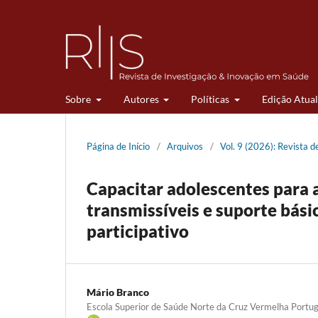
Sobre
Autores
Políticas
Edição Atual
Página de Início
/
Arquivos
/
Vol. 9 (2026): Revista 
Capacitar adolescentes para 
transmissíveis e suporte bási
participativo
Mário Branco
Escola Superior de Saúde Norte da Cruz Vermelha Portu