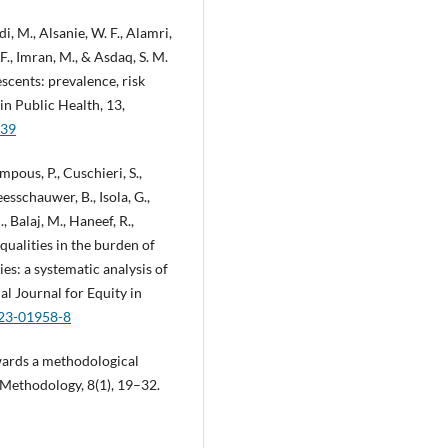
i, M., Alsanie, W. F., Alamri,
F., Imran, M., & Asdaq, S. M.
scents: prevalence, risk
 in Public Health, 13,
339
pous, P., Cuschieri, S.,
eesschauwer, B., Isola, G.,
, Balaj, M., Haneef, R.,
qualities in the burden of
s: a systematic analysis of
al Journal for Equity in
023-01958-8
owards a methodological
 Methodology, 8(1), 19–32.