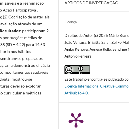
ARTIGOS DE INVESTIGAÇÃO
missíveis e a reanimação
o Ação Participativa ,
a; (2) Cocriação de materiais
Licença
e avaliação através de um
Resultados:
participaram 2
Direitos de Autor (c) 2026 Mário Branc
 As pontuações médias de
João Ventura, Brigitta Safar, Zeljko Mal
5 (SD = 4.22) para 14.53
Anikó Kériová, Agnese Rollo, Sandrine 
lhoria nos hábitos
António Ferreira
% sentiram-se preparados
ograma demonstrou eficácia
e comportamentos saudáveis
digital mostrou-se
Este trabalho encontra-se publicado c
uturas deverão explorar
Licença Internacional Creative Commo
o curricular e métricas
Atribuição 4.0
.