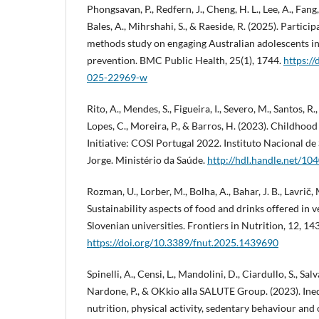
Phongsavan, P., Redfern, J., Cheng, H. L., Lee, A., Fan
Bales, A., Mihrshahi, S., & Raeside, R. (2025). Partici
methods study on engaging Australian adolescents 
prevention. BMC Public Health, 25(1), 1744.
https:/
025-22969-w
Rito, A., Mendes, S., Figueira, I., Severo, M., Santos, R.,
Lopes, C., Moreira, P., & Barros, H. (2023). Childhoo
Initiative: COSI Portugal 2022. Instituto Nacional d
Jorge. Ministério da Saúde.
http://hdl.handle.net/10
Rozman, U., Lorber, M., Bolha, A., Bahar, J. B., Lavrič, M
Sustainability aspects of food and drinks offered in 
Slovenian universities. Frontiers in Nutrition, 12, 1
https://doi.org/10.3389/fnut.2025.1439690
Spinelli, A., Censi, L., Mandolini, D., Ciardullo, S., Sal
Nardone, P., & OKkio alla SALUTE Group. (2023). Ineq
nutrition, physical activity, sedentary behaviour and o