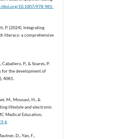
://doi.org/10.1007/978-981-
ti, P. (2024). Integrating
lth literacy: a comprehensive
Caballero, P., & Soares, P.
s for the development of
), 4081.
ei, M., Mousavi, H., &
ing lifestyle and electronic
BMC Medical Education,
23-6
autner, D., Yan, F.,