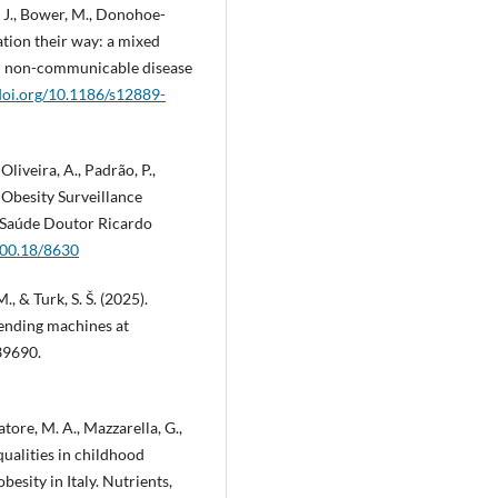
g, J., Bower, M., Donohoe-
pation their way: a mixed
in non-communicable disease
/doi.org/10.1186/s12889-
 Oliveira, A., Padrão, P.,
d Obesity Surveillance
e Saúde Doutor Ricardo
400.18/8630
., & Turk, S. Š. (2025).
vending machines at
439690.
vatore, M. A., Mazzarella, G.,
ualities in childhood
besity in Italy. Nutrients,