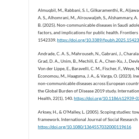
Almuqbil, M., Rabbani, S. I., Gilkaramenthi, R., Aljawad
A. S., Alhomrani, M., Alrouwaijeh, S., Alshammary, A. 
B. (2025). Non-communicable diseases in Saudi adole
factors, and implications for public health. Frontiers
1542339.
https://doi.org/10.3389/fpubh.2025.1542
Andrade, C. A. S., Mahrouseh, N., Gabrani, J., Charalam
Grad, D. A., Unim, B., Mechili, E. A., Chen-Xu, J., Devl
Von der Lippe, E., Baravelli, C. M., Fischer, F., Weye, N.
Economou, M., Haagsma, J. A., & Varga, O. (2023). Ine
non-communicable diseases across European countrie
the Global Burden of Disease 2019 study. Internation
Health, 22(1), 140.
https://doi.org/10.1186/s12939-
Arksey, H., & O’Malley, L. (2005). Scoping studies: t
framework. International Journal of Social Research
https://doi.org/10.1080/1364557032000119616