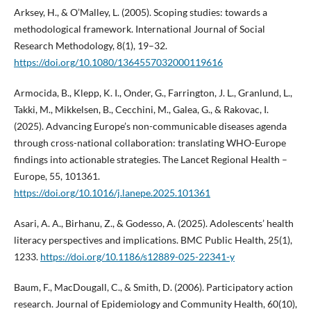
Arksey, H., & O’Malley, L. (2005). Scoping studies: towards a
methodological framework. International Journal of Social
Research Methodology, 8(1), 19–32.
https://doi.org/10.1080/1364557032000119616
Armocida, B., Klepp, K. I., Onder, G., Farrington, J. L., Granlund, L.,
Takki, M., Mikkelsen, B., Cecchini, M., Galea, G., & Rakovac, I.
(2025). Advancing Europe’s non-communicable diseases agenda
through cross-national collaboration: translating WHO-Europe
findings into actionable strategies. The Lancet Regional Health –
Europe, 55, 101361.
https://doi.org/10.1016/j.lanepe.2025.101361
Asari, A. A., Birhanu, Z., & Godesso, A. (2025). Adolescents’ health
literacy perspectives and implications. BMC Public Health, 25(1),
1233.
https://doi.org/10.1186/s12889-025-22341-y
Baum, F., MacDougall, C., & Smith, D. (2006). Participatory action
research. Journal of Epidemiology and Community Health, 60(10),