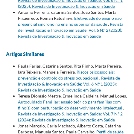
Revista de Investigação & Inovação em Saúde: Vol. 8 N.º 1
(2025): Revista de Investigação & Inovação em Saúde
António Ferreira, catarina Santos, João Santos, Marta
Figueiredo, Roman Ratushnyi,
Efetividade do ensino não
presencial síncrono no ensino superior da saúde
,
Revista
de Investigação & Inovação em Saúde: Vol. 6 N.º 2 (2023):
Revista de Investigação & Inovação em Saúde
Artigos Similares
Paula Farias, Catarina Santos, Rita Pinho, Marta Pereira,
Iara Teixeira, Manuela Ferreira,
Riscos psicossociais:
prevenção e controlo do stress ocupacional
,
Revista de
Investigação & Inovação em Saúde: Vol. 6 N.º 1 (2023):
Revista de Investigação & Inovação em Saúde
Teresa Dionísio Mestre, Ermelinda Caldeira, Manuel Lopes,
Autocuidado Familiar: ensaio teórico para famílias com
filho(s) com perturbação do desenvolvimento intelectual
,
Revista de Investigação & Inovação em Saúde: Vol. 7 N.º 2
(2024): Revista de Investigação & Inovação em Saúde
Jonas Marçalo, Carla Machado, Alberto Costa, Catarina
Barbosa, Manuela Santos, Paula Carvalho,
Perfil de saúde