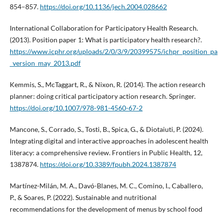
854–857.
https://doi.org/10.1136/jech.2004.028662
International Collaboration for Participatory Health Research.
(2013). Position paper 1: What is participatory health research?.
https://www.icphr.org/uploads/2/0/3/9/20399575/ichpr_position_pa
_version_may_2013.pdf
Kemmis, S., McTaggart, R., & Nixon, R. (2014). The action research
planner: doing critical participatory action research. Springer.
https://doi.org/10.1007/978-981-4560-67-2
Mancone, S., Corrado, S., Tosti, B., Spica, G., & Diotaiuti, P. (2024).
Integrating digital and interactive approaches in adolescent health
literacy: a comprehensive review. Frontiers in Public Health, 12,
1387874.
https://doi.org/10.3389/fpubh.2024.1387874
Martínez-Milán, M. A., Davó-Blanes, M. C., Comino, I., Caballero,
P., & Soares, P. (2022). Sustainable and nutritional
recommendations for the development of menus by school food