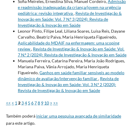
Sofia Meireles, Ernestina Silva, Manuel Cordeiro,
Admissão
e readmissão inadequadas da criança/jovem na urgência
pediátrica: revisão integrativa
,
Revista de Investigação &
Inovação em Saúde: Vol. 7 N.º 3 (2024): Revista de
Investigação & Inovação em Saúde
Leonor Pinto, Filipe Leal, Liliana Soares, Luísa Reis, Dayane
Carvalho, Beatriz Paiva, Maria Henriqueta Figueiredo,
Aplicabilidade do MDAIF na enfermagem: uma scoping
review
,
Revista de Investigação & Inovação em Saúde: Vol.
7 N.º 2 (2024): Revista de Investigação & Inovação em Saúde
Manuela Ferreira, Catarina Pereira, Maria João Rodrigues,
Mariana Paiva, Vânia Arrojado, Maria Henriqueta
Figueiredo,
Ganhos em saúde familiar sensíveis ao modelo
dinâmico de avaliação/intervenção familiar
,
Revista de
Investigação & Inovação em Saúde: Vol. 3 N.º 2 (2020):
Revista de Investigação & Inovação em Saúde
<<
<
1
2
3
4
5
6
7
8
9
10
>
>>
Também poderá
iniciar uma pesquisa avançada de similaridade
para este artigo.