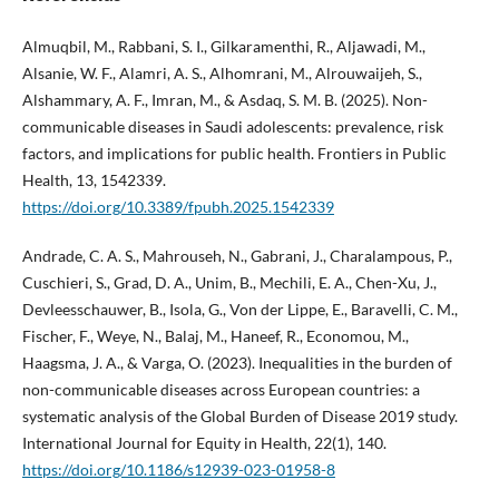
Almuqbil, M., Rabbani, S. I., Gilkaramenthi, R., Aljawadi, M.,
Alsanie, W. F., Alamri, A. S., Alhomrani, M., Alrouwaijeh, S.,
Alshammary, A. F., Imran, M., & Asdaq, S. M. B. (2025). Non-
communicable diseases in Saudi adolescents: prevalence, risk
factors, and implications for public health. Frontiers in Public
Health, 13, 1542339.
https://doi.org/10.3389/fpubh.2025.1542339
Andrade, C. A. S., Mahrouseh, N., Gabrani, J., Charalampous, P.,
Cuschieri, S., Grad, D. A., Unim, B., Mechili, E. A., Chen-Xu, J.,
Devleesschauwer, B., Isola, G., Von der Lippe, E., Baravelli, C. M.,
Fischer, F., Weye, N., Balaj, M., Haneef, R., Economou, M.,
Haagsma, J. A., & Varga, O. (2023). Inequalities in the burden of
non-communicable diseases across European countries: a
systematic analysis of the Global Burden of Disease 2019 study.
International Journal for Equity in Health, 22(1), 140.
https://doi.org/10.1186/s12939-023-01958-8