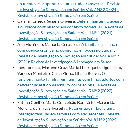
do utente de acupuntura - um estudo transversal
,
Revista
de Investigação & Inovação em Saúde: Vol. 7 N.º 2 (2024):
Revista de Investigação & Inovação em Saúde
Carina Fonseca, Susana Oliveira,
Determinantes no acesso
a cuidados continuados em contexto domiciliar
,
Revista de
Investigação & Inovação em Saúde: Vol. 4 N.º 1 (2021):
Revista de Investigação & Inovação em Saúde
Ana Florêncio, Manuela Cerqueira,
A família da criança
com doença crónica no domicílio: emoções no cuidar
,
Revista de Investigação & Inovação em Saúde: Vol. 4 N.º 2
(2021): Revista de Investigação & Inovação em Saúde
Ines Fonseca, Marlene Cruz, Maria Henriqueta Figueiredo,
Vanessa Monteiro, Carla Pinho, Liliana Borges,
O
funcionamento familiar em famílias com filhos adultos com
deficiência: estudo descritivo-correlacional
,
Revista de
Investigação & Inovação em Saúde: Vol. 5 N.º 2 (2022):
Revista de Investigação & Inovação em Saúde
Fátima Coelho, Maria Conceição Bonifácio, Margarida
Moreira da Silva, Sílvia Silva,
Fatores que influenciam a
interação familiar em famílias com adolescentes
,
Revista
de Investigação & Inovação em Saúde: Vol. 8 N.º 2 (2025):
Revista de Investigação & Inovação em Saúde