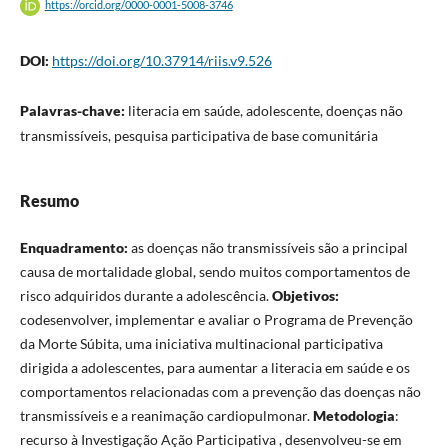
https://orcid.org/0000-0001-5008-3746
DOI:
https://doi.org/10.37914/riis.v9.526
Palavras-chave:
literacia em saúde, adolescente, doenças não
transmissíveis, pesquisa participativa de base comunitária
Resumo
Enquadramento:
as doenças não transmissíveis são a principal
causa de mortalidade global, sendo muitos comportamentos de
risco adquiridos durante a adolescência.
Objetivos:
codesenvolver, implementar e avaliar o Programa de Prevenção
da Morte Súbita, uma iniciativa multinacional participativa
dirigida a adolescentes, para aumentar a literacia em saúde e os
comportamentos relacionadas com a prevenção das doenças não
transmissíveis e a reanimação cardiopulmonar.
Metodologia
:
recurso à Investigação Ação Participativa , desenvolveu-se em