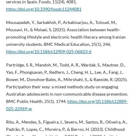
services in Spain. Foods, 11(24), 4081.
https://doi.org/10.3390/foods11244081
Mousazadeh, Y., Sarbakhsh, P., Arbabisarjou, A., Tolouei, M.,
Mousavi, H., & Molaei, S. (2025). Association between health-
promoting lifestyle and electronic health literacy among Iranian
university students. BMC Medical Education, 25(1), 246.
https://doi.org/10.1186/s12909-025-06823-6
Partridge, S. R., Mandoh, M., Todd, A. R., Wardak, S., Mautner, D.,
Yan, F., Phongsavan, P., Redfern, J., Cheng, H. L., Lee, A., Fang, J.,
Bower, M., Donohoe-Bales, A., Mihrshahi, S., & Raeside, R. (2025).
Participation their way: a mixed methods study on engaging
Australian adolescents in non-communicable disease prevention.
BMC Public Health, 25(1), 1744.
https://doi.org/10.1186/s12889-
025-22969-w
Rito, A., Mendes, S., Figueira, I., Severo, M., Santos, R., Oliveira, A.,
Padrão, P., Lopes, C., Moreira, P., & Barros, H. (2023). Childhood