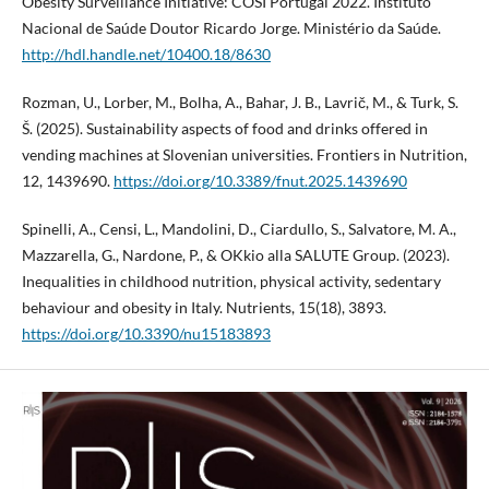
Obesity Surveillance Initiative: COSI Portugal 2022. Instituto
Nacional de Saúde Doutor Ricardo Jorge. Ministério da Saúde.
http://hdl.handle.net/10400.18/8630
Rozman, U., Lorber, M., Bolha, A., Bahar, J. B., Lavrič, M., & Turk, S.
Š. (2025). Sustainability aspects of food and drinks offered in
vending machines at Slovenian universities. Frontiers in Nutrition,
12, 1439690.
https://doi.org/10.3389/fnut.2025.1439690
Spinelli, A., Censi, L., Mandolini, D., Ciardullo, S., Salvatore, M. A.,
Mazzarella, G., Nardone, P., & OKkio alla SALUTE Group. (2023).
Inequalities in childhood nutrition, physical activity, sedentary
behaviour and obesity in Italy. Nutrients, 15(18), 3893.
https://doi.org/10.3390/nu15183893