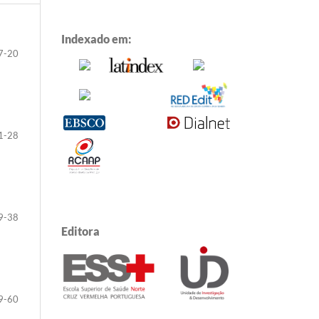
Indexado em:
7-20
1-28
9-38
Editora
9-60