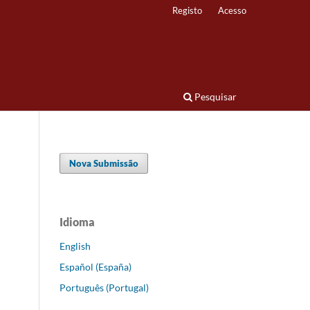
Registo
Acesso
Pesquisar
Nova Submissão
Idioma
English
Español (España)
Português (Portugal)