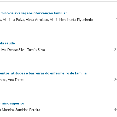
âmico de avaliação/intervenção familiar
s, Mariana Paiva, Vânia Arrojado, Maria Henriqueta Figueiredo
 da saúde
Silva, Denise Silva, Tomás Silva
2
ntos, atitudes e barreiras do enfermeiro de família
antos, Ana Torres
2
ensino superior
a Moreira, Sandrina Pereira
4