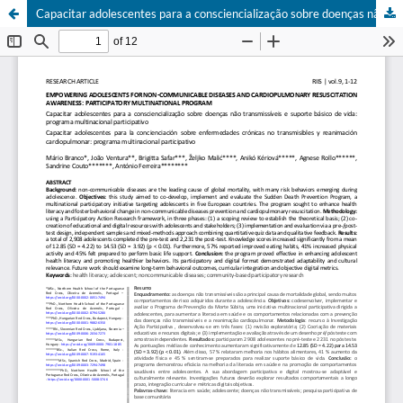
Capacitar adolescentes para a consciencialização sobre doenças não transmissíveis e suporte básico de vida: programa multinacional participativo