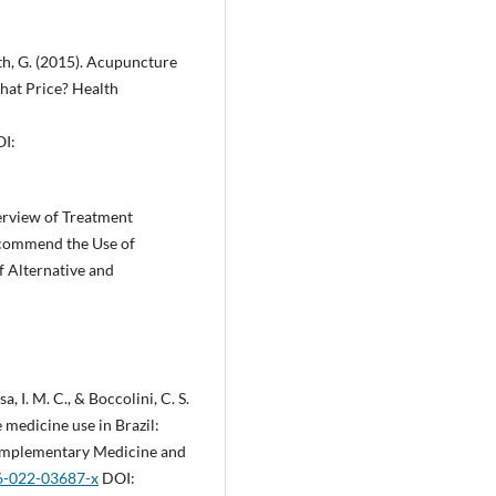
ith, G. (2015). Acupuncture
hat Price? Health
I:
Overview of Treatment
Recommend the Use of
f Alternative and
a, I. M. C., & Boccolini, C. S.
medicine use in Brazil:
Complementary Medicine and
06-022-03687-x
DOI: