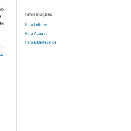
lo,
Informações
a
lho
Para Leitores
Para Autores
Para Bibliotecários
om a
ns