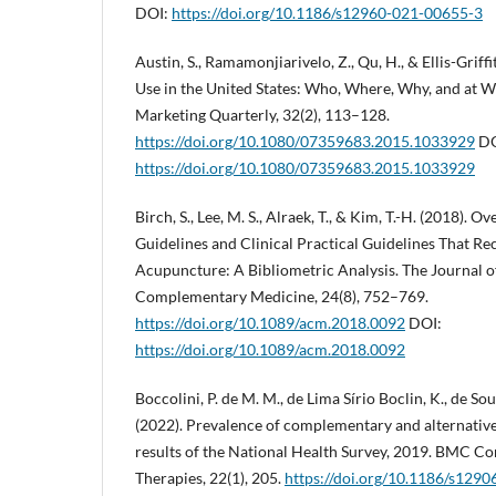
DOI:
https://doi.org/10.1186/s12960-021-00655-3
Austin, S., Ramamonjiarivelo, Z., Qu, H., & Ellis-Griff
Use in the United States: Who, Where, Why, and at W
Marketing Quarterly, 32(2), 113–128.
https://doi.org/10.1080/07359683.2015.1033929
DO
https://doi.org/10.1080/07359683.2015.1033929
Birch, S., Lee, M. S., Alraek, T., & Kim, T.-H. (2018). 
Guidelines and Clinical Practical Guidelines That 
Acupuncture: A Bibliometric Analysis. The Journal o
Complementary Medicine, 24(8), 752–769.
https://doi.org/10.1089/acm.2018.0092
DOI:
https://doi.org/10.1089/acm.2018.0092
Boccolini, P. de M. M., de Lima Sírio Boclin, K., de Sous
(2022). Prevalence of complementary and alternative 
results of the National Health Survey, 2019. BMC 
Therapies, 22(1), 205.
https://doi.org/10.1186/s129