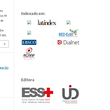
iro
Indexado em:
tos, M.
l de
o Em
v7.301
igação
Editora