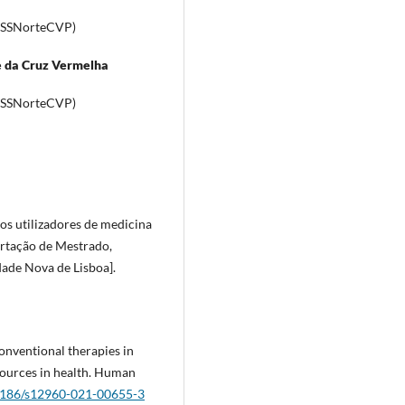
 ESSNorteCVP)
e da Cruz Vermelha
 ESSNorteCVP)
dos utilizadores de medicina
ertação de Mestrado,
dade Nova de Lisboa].
conventional therapies in
sources in health. Human
.1186/s12960-021-00655-3