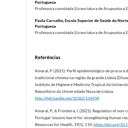
Portuguesa
Professora convidada (Licenciatura de Acupuntura
Paula Carvalho,
Escola Superior de Saúde do Nort
Portuguesa
Professora convidada (Licenciatura de Acupuntura
Referências
Amaral, P. (2021). Perfil epidemiológico de procura 
tradicional chinesa na região da grande Lisboa [Diss
Instituto de Higiene e Medicina Tropical da Universi
Repositório da Universidade Nova de Lisboa.
http://hdl.handle.net/10362/116934
Amaral, P., & Fronteira, I. (2021). Regulation of non-
Portugal: lessons learnt for strengthening human re
Resources for Health, 19(1), 114.
https://doi.org/10