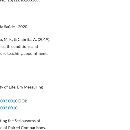
 da Saúde - 2020.
, M. F., & Cabrita, A. (2019).
 health conditions and
ture teaching appointment.
ty of Life. Em Measuring
.003.0010
DOI:
.003.0010
ting the Seriousness of
d of Paired Comparisons.