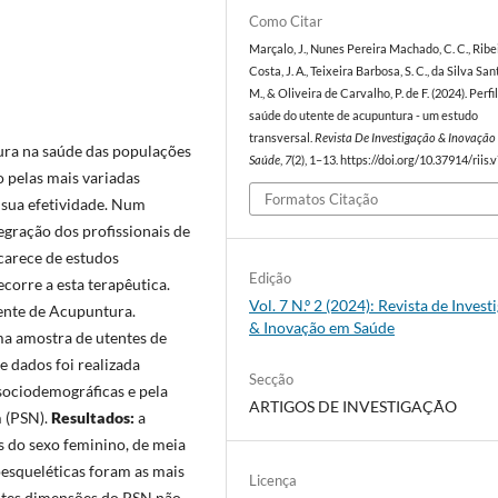
Como Citar
Marçalo, J., Nunes Pereira Machado, C. C., Ribe
Costa, J. A., Teixeira Barbosa, S. C., da Silva San
M., & Oliveira de Carvalho, P. de F. (2024). Perfi
saúde do utente de acupuntura - um estudo
transversal.
Revista De Investigação & Inovaçã
ura na saúde das populações
Saúde
,
7
(2), 1–13. https://doi.org/10.37914/riis.
o pelas mais variadas
Formatos Citação
 sua efetividade. Num
gração dos profissionais de
carece de estudos
Edição
corre a esta terapêutica.
Vol. 7 N.º 2 (2024): Revista de Invest
tente de Acupuntura.
& Inovação em Saúde
ma amostra de utentes de
e dados foi realizada
Secção
sociodemográficas e pela
ARTIGOS DE INVESTIGAÇÃO
 (PSN).
Resultados:
a
s do sexo feminino, de meia
oesqueléticas foram as mais
Licença
ntes dimensões do PSN não