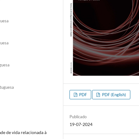
guesa
guesa
uguesa
rtuguesa
PDF
PDF (English)
Publicado
19-07-2024
ade de vida relacionada à