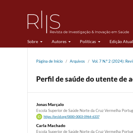
Sobre
Autores
Políticas
Edição Atual
Página de Início
/
Arquivos
/
Vol. 7 N.º 2 (2024): Re
Perfil de saúde do utente de 
Jonas Marçalo
Escola Superior de Saúde Norte da Cruz Vermelha Portu
https://orcid.org/0000-0003-0964-6337
Carla Machado
Escola Superior de Saúde Norte da Cruz Vermelha Portu