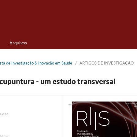
Arquivos
vista de Investigação & Inovação em Saúde
/
ARTIGOS DE INVESTIGAÇÃO
acupuntura - um estudo transversal
guesa
guesa