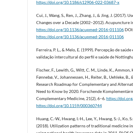
https://doi.org/10.1186/s12906-022-03687-x
Cui, J., Wang, S., Ren, J., Zhang, J., & Jing, J. (2017).
Changes over a Decade (2002–2012). Acupuncture in
https://doi.org/10.1136/acupmed-2016-011106
DOI
https://doi.org/10.1136/acupmed-2016-011106
Ferreira, P. L., & Melo, E. (1999). Percepção de saúde
validação intercultural do perfil e saúde de Notting
Fischer, F., Lewith, G., Witt, C. M., Linde, K., Ammon, K
Fønnebø, V., Johannessen, H., Reiter, B., Uehleke, B., 
Research Roadmap for Complementary and Alternat
Need to Know by 2020. Forschende Komplementärme
Complementary Medicine, 21(2), 6–6.
https://doi.o
https://doi.org/10.1159/000360744
Huang, C.-W., Hwang, I.-H., Lee, Y., Hwang, S.-J., Ko, S.-
(2018). Utilization patterns of traditional medicine 
using national health insurance data in 2011. PLOS 