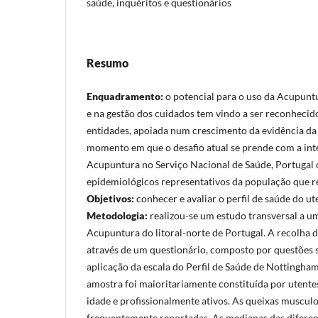
saúde, inquéritos e questionários
Resumo
Enquadramento:
o potencial para o uso da Acupunt
e na gestão dos cuidados tem vindo a ser reconhecid
entidades, apoiada num crescimento da evidência da
momento em que o desafio atual se prende com a inte
Acupuntura no Serviço Nacional de Saúde, Portugal 
epidemiológicos representativos da população que re
Objetivos:
conhecer e avaliar o perfil de saúde do u
Metodologia:
realizou-se um estudo transversal a u
Acupuntura do litoral-norte de Portugal. A recolha d
através de um questionário, composto por questões 
aplicação da escala do Perfil de Saúde de Nottingham
amostra foi maioritariamente constituída por utente
idade e profissionalmente ativos. As queixas muscul
frequentemente reportadas. As medianas das difere