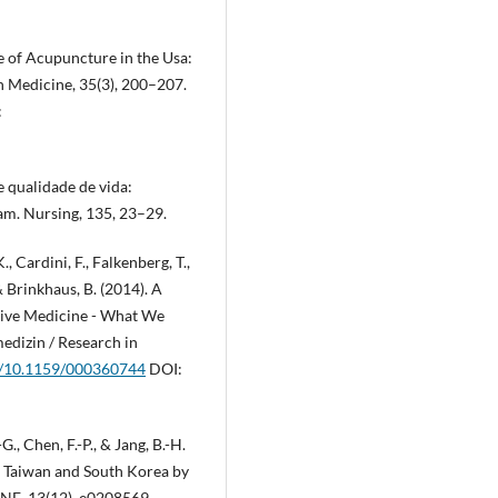
 Use of Acupuncture in the Usa:
 Medicine, 35(3), 200–207.
:
 e qualidade de vida:
ham. Nursing, 135, 23–29.
., Cardini, F., Falkenberg, T.,
& Brinkhaus, B. (2014). A
ive Medicine - What We
dizin / Research in
rg/10.1159/000360744
DOI:
G., Chen, F.-P., & Jang, B.-H.
in Taiwan and South Korea by
ONE, 13(12), e0208569.