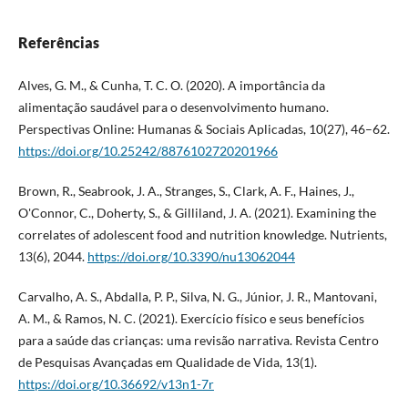
Referências
Alves, G. M., & Cunha, T. C. O. (2020). A importância da
alimentação saudável para o desenvolvimento humano.
Perspectivas Online: Humanas & Sociais Aplicadas, 10(27), 46–62.
https://doi.org/10.25242/8876102720201966
Brown, R., Seabrook, J. A., Stranges, S., Clark, A. F., Haines, J.,
O'Connor, C., Doherty, S., & Gilliland, J. A. (2021). Examining the
correlates of adolescent food and nutrition knowledge. Nutrients,
13(6), 2044.
https://doi.org/10.3390/nu13062044
Carvalho, A. S., Abdalla, P. P., Silva, N. G., Júnior, J. R., Mantovani,
A. M., & Ramos, N. C. (2021). Exercício físico e seus benefícios
para a saúde das crianças: uma revisão narrativa. Revista Centro
de Pesquisas Avançadas em Qualidade de Vida, 13(1).
https://doi.org/10.36692/v13n1-7r