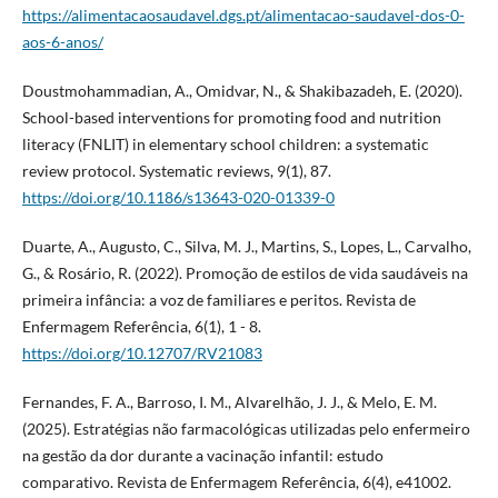
https://alimentacaosaudavel.dgs.pt/alimentacao-saudavel-dos-0-
aos-6-anos/
Doustmohammadian, A., Omidvar, N., & Shakibazadeh, E. (2020).
School-based interventions for promoting food and nutrition
literacy (FNLIT) in elementary school children: a systematic
review protocol. Systematic reviews, 9(1), 87.
https://doi.org/10.1186/s13643-020-01339-0
Duarte, A., Augusto, C., Silva, M. J., Martins, S., Lopes, L., Carvalho,
G., & Rosário, R. (2022). Promoção de estilos de vida saudáveis na
primeira infância: a voz de familiares e peritos. Revista de
Enfermagem Referência, 6(1), 1 - 8.
https://doi.org/10.12707/RV21083
Fernandes, F. A., Barroso, I. M., Alvarelhão, J. J., & Melo, E. M.
(2025). Estratégias não farmacológicas utilizadas pelo enfermeiro
na gestão da dor durante a vacinação infantil: estudo
comparativo. Revista de Enfermagem Referência, 6(4), e41002.