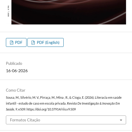
PDF
PDF (English)
Publicado
16-06-2026
Como Citar
Sousa, M., Silvério, M. V., Pirraça, M., Mina , R., & Cioga, E. (2026). Literacia em saúde
infantil - estudo de caso em escola privada.
Revista De Investigação & Inovação Em
Saúde
,
9
, e509. https://doi.org/10.37914/riis.v9.509
Formatos Citação