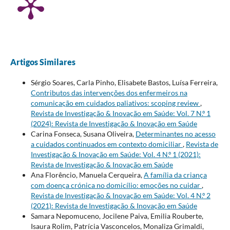
Artigos Similares
Sérgio Soares, Carla Pinho, Elisabete Bastos, Luísa Ferreira,
Contributos das intervenções dos enfermeiros na
comunicação em cuidados paliativos: scoping review
,
Revista de Investigação & Inovação em Saúde: Vol. 7 N.º 1
(2024): Revista de Investigação & Inovação em Saúde
Carina Fonseca, Susana Oliveira,
Determinantes no acesso
a cuidados continuados em contexto domiciliar
,
Revista de
Investigação & Inovação em Saúde: Vol. 4 N.º 1 (2021):
Revista de Investigação & Inovação em Saúde
Ana Florêncio, Manuela Cerqueira,
A família da criança
com doença crónica no domicílio: emoções no cuidar
,
Revista de Investigação & Inovação em Saúde: Vol. 4 N.º 2
(2021): Revista de Investigação & Inovação em Saúde
Samara Nepomuceno, Jocilene Paiva, Emilia Rouberte,
Isaura Rolim, Patrícia Vasconcelos, Monaliza Grimaldi,