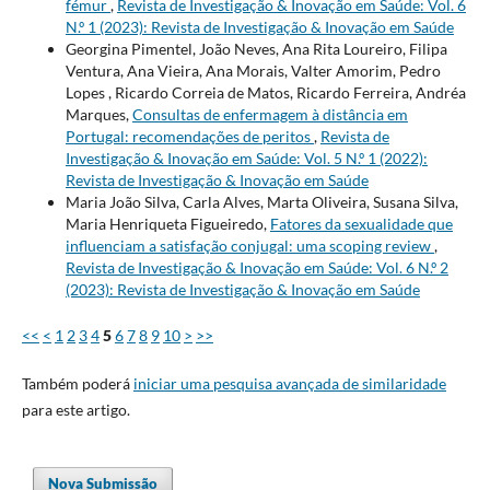
fémur
,
Revista de Investigação & Inovação em Saúde: Vol. 6
N.º 1 (2023): Revista de Investigação & Inovação em Saúde
Georgina Pimentel, João Neves, Ana Rita Loureiro, Filipa
Ventura, Ana Vieira, Ana Morais, Valter Amorim, Pedro
Lopes , Ricardo Correia de Matos, Ricardo Ferreira, Andréa
Marques,
Consultas de enfermagem à distância em
Portugal: recomendações de peritos
,
Revista de
Investigação & Inovação em Saúde: Vol. 5 N.º 1 (2022):
Revista de Investigação & Inovação em Saúde
Maria João Silva, Carla Alves, Marta Oliveira, Susana Silva,
Maria Henriqueta Figueiredo,
Fatores da sexualidade que
influenciam a satisfação conjugal: uma scoping review
,
Revista de Investigação & Inovação em Saúde: Vol. 6 N.º 2
(2023): Revista de Investigação & Inovação em Saúde
<<
<
1
2
3
4
5
6
7
8
9
10
>
>>
Também poderá
iniciar uma pesquisa avançada de similaridade
para este artigo.
Nova Submissão