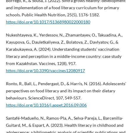
Borrego, R., & Sousa, J. (2022). Sintra grows healthy: development
and implementation of a food literacy curriculum for primary
schools. Public Health Nutrition, 25(5), 1176-1182.
https://doi.org/10.1017/S1368980022000180
Nukeshtayeva, K., Yerdessov, N., Zhamantayev, O., Takuadina, A.,
Kayupova, G., Dauletkaliyeva, Z., Bolatova, Z., Davlyatov, G., &
Karabukayeva, A. (2024). Understanding students’ vaccination
literacy and perception in a middle-income country: case study
from Kazakhstan. Vaccines, 12(8), 917.
https://doi.org/10.3390/vaccines12080917
Ronto, R., Ball, L., Pendergast, D., & Harris, N. (2016). Adolescents'
perspectives on food literacy and its impact on their dietary
behaviours. ScienceDirect, 107, 549-557.
https://doi.org/10.1016/j.appet.2016.09.006
Santafé-Madueño, N., Ramos-Pla, A., Selva-Pareja, L., Barcenilla-
Guitard, M., & Espart, A. (2023). Health literacy in childhood and
adolescence: a bibliometric analysis of scientific publications and