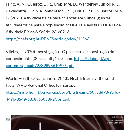
Filho, A. N., Queiroz, D. R., Umpierre, D., Wanderley Junior, R. S.,
Cavalcante, F. V. S. A., Sandreschi, P. F., Hallal, P. C., & Barros, M. V.
G. (2021). Atividade física para crianças até 5 anos: guia de
atividade física para a população brasileira. Revista Brasileira de
Atividade Física & Saúde, 26, e0213.
https://rbafs.org.br/RBAFS/article/view/14563
Vilelas, J. (2020). Investigação - O processo de construção do
conhecimento (3ª ed.). Edições Sílabo.
https://silabo.pt/wp-
content/uploads/9789895610976.pdf
World Health Organization. (2013). Health literacy: the solid
facts. WHO Regional Office for Europe.
https://iris.who.int/server/api/core/bitstreams/50a8dd98-9a4d-
449b-8549-63c8a6b05892/content