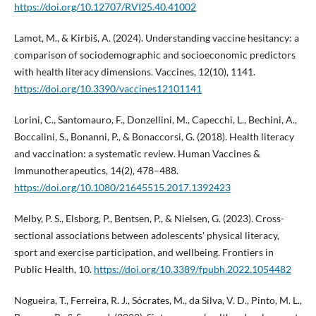
https://doi.org/10.12707/RVI25.40.41002
Lamot, M., & Kirbiš, A. (2024). Understanding vaccine hesitancy: a
comparison of sociodemographic and socioeconomic predictors
with health literacy dimensions. Vaccines, 12(10), 1141.
https://doi.org/10.3390/vaccines12101141
Lorini, C., Santomauro, F., Donzellini, M., Capecchi, L., Bechini, A.,
Boccalini, S., Bonanni, P., & Bonaccorsi, G. (2018). Health literacy
and vaccination: a systematic review. Human Vaccines &
Immunotherapeutics, 14(2), 478–488.
https://doi.org/10.1080/21645515.2017.1392423
Melby, P. S., Elsborg, P., Bentsen, P., & Nielsen, G. (2023). Cross-
sectional associations between adolescents' physical literacy,
sport and exercise participation, and wellbeing. Frontiers in
Public Health, 10.
https://doi.org/10.3389/fpubh.2022.1054482
Nogueira, T., Ferreira, R. J., Sócrates, M., da Silva, V. D., Pinto, M. L.,