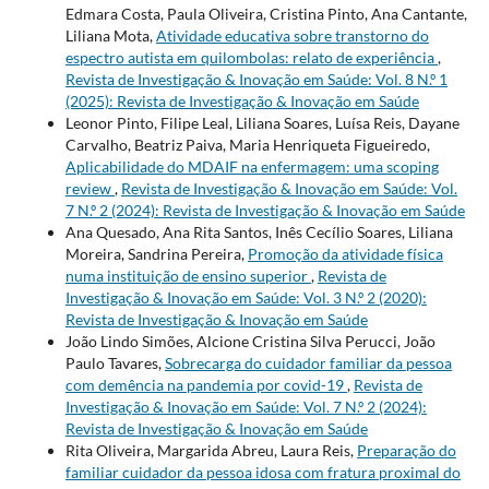
Edmara Costa, Paula Oliveira, Cristina Pinto, Ana Cantante,
Liliana Mota,
Atividade educativa sobre transtorno do
espectro autista em quilombolas: relato de experiência
,
Revista de Investigação & Inovação em Saúde: Vol. 8 N.º 1
(2025): Revista de Investigação & Inovação em Saúde
Leonor Pinto, Filipe Leal, Liliana Soares, Luísa Reis, Dayane
Carvalho, Beatriz Paiva, Maria Henriqueta Figueiredo,
Aplicabilidade do MDAIF na enfermagem: uma scoping
review
,
Revista de Investigação & Inovação em Saúde: Vol.
7 N.º 2 (2024): Revista de Investigação & Inovação em Saúde
Ana Quesado, Ana Rita Santos, Inês Cecílio Soares, Liliana
Moreira, Sandrina Pereira,
Promoção da atividade física
numa instituição de ensino superior
,
Revista de
Investigação & Inovação em Saúde: Vol. 3 N.º 2 (2020):
Revista de Investigação & Inovação em Saúde
João Lindo Simões, Alcione Cristina Silva Perucci, João
Paulo Tavares,
Sobrecarga do cuidador familiar da pessoa
com demência na pandemia por covid-19
,
Revista de
Investigação & Inovação em Saúde: Vol. 7 N.º 2 (2024):
Revista de Investigação & Inovação em Saúde
Rita Oliveira, Margarida Abreu, Laura Reis,
Preparação do
familiar cuidador da pessoa idosa com fratura proximal do