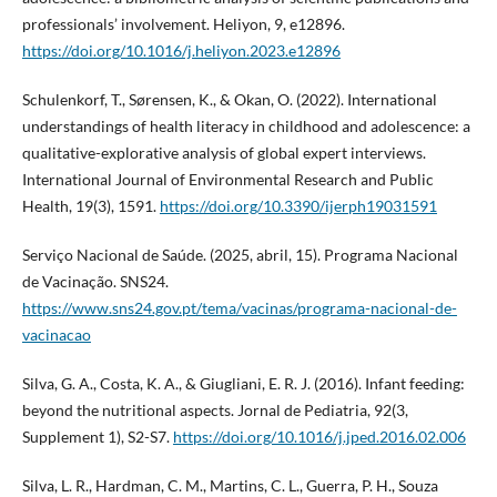
professionals’ involvement. Heliyon, 9, e12896.
https://doi.org/10.1016/j.heliyon.2023.e12896
Schulenkorf, T., Sørensen, K., & Okan, O. (2022). International
understandings of health literacy in childhood and adolescence: a
qualitative-explorative analysis of global expert interviews.
International Journal of Environmental Research and Public
Health, 19(3), 1591.
https://doi.org/10.3390/ijerph19031591
Serviço Nacional de Saúde. (2025, abril, 15). Programa Nacional
de Vacinação. SNS24.
https://www.sns24.gov.pt/tema/vacinas/programa-nacional-de-
vacinacao
Silva, G. A., Costa, K. A., & Giugliani, E. R. J. (2016). Infant feeding:
beyond the nutritional aspects. Jornal de Pediatria, 92(3,
Supplement 1), S2-S7.
https://doi.org/10.1016/j.jped.2016.02.006
Silva, L. R., Hardman, C. M., Martins, C. L., Guerra, P. H., Souza