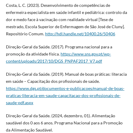
Costa, L. C. (2023). Desenvolvimento de competências de
enfermeira especialista em saúde infantil e pediátrica: controlo da
dor e medo face à vacinação com realidade virtual [Tese de
mestrado, Escola Superior de Enfermagem de São José de Cluny].
Repositório Comum.
http://hdl.handle.net/10400.26/50406
Direção-Geral da Saúde. (2017). Programa nacional para a
promoção da atividade física.
https://www.sns.gov.pt/wp-
content/uploads/2017/10/DGS_PNPAF2017_V7.pdf
Direção-Geral da Saúde. (2019). Manual de boas práticas: literacia
em saúde – Capacitação dos profissionais de saúde.
https://www.dgs.pt/documentos-e-publicacoes/manual-de-boas-
praticas-literacia-em-saude-capacitacao-dos-profissionais-de-
saude-pdf.aspx
Direção-Geral da Saúde. (2024, dezembro, 01). Alimentação
saudável dos 0 aos 6 anos. Programa Nacional para a Promoção
da Alimentação Saudável.