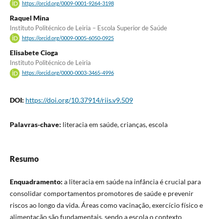
https://orcid.org/0009-0001-9264-3198
Raquel Mina
Instituto Politécnico de Leiria – Escola Superior de Saúde
https://orcid.org/0009-0005-6050-0925
Elisabete Cioga
Instituto Politécnico de Leiria
https://orcid.org/0000-0003-3465-4996
DOI:
https://doi.org/10.37914/riis.v9.509
Palavras-chave:
literacia em saúde, crianças, escola
Resumo
Enquadramento:
a literacia em saúde na infância é crucial para
consolidar comportamentos promotores de saúde e prevenir
riscos ao longo da vida. Áreas como vacinação, exercício físico e
alimentação são fundamentais, sendo a escola o contexto