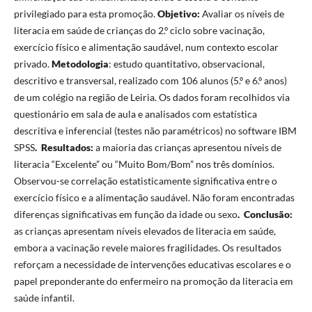
privilegiado para esta promoção.
Objetivo:
Avaliar os níveis de
literacia em saúde de crianças do 2.º ciclo sobre vacinação,
exercício físico e alimentação saudável, num contexto escolar
privado.
Metodologia
: estudo quantitativo, observacional,
descritivo e transversal, realizado com 106 alunos (5.º e 6.º anos)
de um colégio na região de Leiria. Os dados foram recolhidos via
questionário em sala de aula e analisados com estatística
descritiva e inferencial (testes não paramétricos) no software IBM
SPSS
.
Resultados:
a maioria das crianças apresentou níveis de
literacia “Excelente” ou “Muito Bom/Bom” nos três domínios.
Observou-se correlação estatisticamente significativa entre o
exercício físico e a alimentação saudável. Não foram encontradas
diferenças significativas em função da idade ou sexo
.
Conclusão:
as crianças apresentam níveis elevados de literacia em saúde,
embora a vacinação revele maiores fragilidades. Os resultados
reforçam a necessidade de intervenções educativas escolares e o
papel preponderante do enfermeiro na promoção da literacia em
saúde infantil.