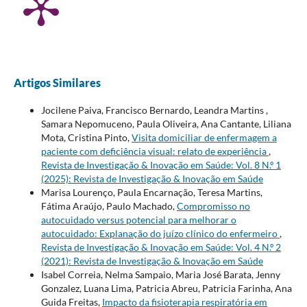
Artigos Similares
Jocilene Paiva, Francisco Bernardo, Leandra Martins ,
Samara Nepomuceno, Paula Oliveira, Ana Cantante, Liliana
Mota, Cristina Pinto,
Visita domiciliar de enfermagem a
paciente com deficiência visual: relato de experiência
,
Revista de Investigação & Inovação em Saúde: Vol. 8 N.º 1
(2025): Revista de Investigação & Inovação em Saúde
Marisa Lourenço, Paula Encarnação, Teresa Martins,
Fátima Araújo, Paulo Machado,
Compromisso no
autocuidado versus potencial para melhorar o
autocuidado: Explanação do juízo clínico do enfermeiro
,
Revista de Investigação & Inovação em Saúde: Vol. 4 N.º 2
(2021): Revista de Investigação & Inovação em Saúde
Isabel Correia, Nelma Sampaio, Maria José Barata, Jenny
Gonzalez, Luana Lima, Patricia Abreu, Patricia Farinha, Ana
Guida Freitas,
Impacto da fisioterapia respiratória em