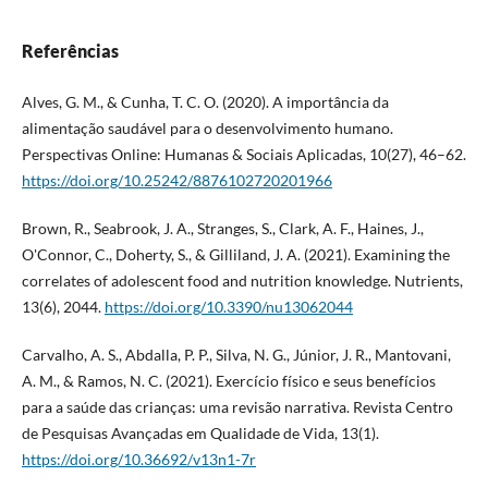
Referências
Alves, G. M., & Cunha, T. C. O. (2020). A importância da
alimentação saudável para o desenvolvimento humano.
Perspectivas Online: Humanas & Sociais Aplicadas, 10(27), 46–62.
https://doi.org/10.25242/8876102720201966
Brown, R., Seabrook, J. A., Stranges, S., Clark, A. F., Haines, J.,
O'Connor, C., Doherty, S., & Gilliland, J. A. (2021). Examining the
correlates of adolescent food and nutrition knowledge. Nutrients,
13(6), 2044.
https://doi.org/10.3390/nu13062044
Carvalho, A. S., Abdalla, P. P., Silva, N. G., Júnior, J. R., Mantovani,
A. M., & Ramos, N. C. (2021). Exercício físico e seus benefícios
para a saúde das crianças: uma revisão narrativa. Revista Centro
de Pesquisas Avançadas em Qualidade de Vida, 13(1).
https://doi.org/10.36692/v13n1-7r