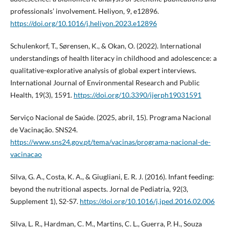
professionals’ involvement. Heliyon, 9, e12896.
https://doi.org/10.1016/j.heliyon.2023.e12896
Schulenkorf, T., Sørensen, K., & Okan, O. (2022). International
understandings of health literacy in childhood and adolescence: a
qualitative-explorative analysis of global expert interviews.
International Journal of Environmental Research and Public
Health, 19(3), 1591.
https://doi.org/10.3390/ijerph19031591
Serviço Nacional de Saúde. (2025, abril, 15). Programa Nacional
de Vacinação. SNS24.
https://www.sns24.gov.pt/tema/vacinas/programa-nacional-de-
vacinacao
Silva, G. A., Costa, K. A., & Giugliani, E. R. J. (2016). Infant feeding:
beyond the nutritional aspects. Jornal de Pediatria, 92(3,
Supplement 1), S2-S7.
https://doi.org/10.1016/j.jped.2016.02.006
Silva, L. R., Hardman, C. M., Martins, C. L., Guerra, P. H., Souza