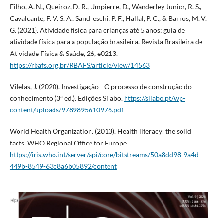
Filho, A. N., Queiroz, D. R., Umpierre, D., Wanderley Junior, R. S.,
Cavalcante, F. V. S. A., Sandreschi, P. F., Hallal, P. C., & Barros, M. V.
G. (2021). Atividade física para crianças até 5 anos: guia de
atividade física para a população brasileira. Revista Brasileira de
Atividade Física & Saúde, 26, e0213.
https://rbafs.org.br/RBAFS/article/view/14563
Vilelas, J. (2020). Investigação - O processo de construção do
conhecimento (3ª ed.). Edições Sílabo.
https://silabo.pt/wp-
content/uploads/9789895610976.pdf
World Health Organization. (2013). Health literacy: the solid
facts. WHO Regional Office for Europe.
https://iris.who.int/server/api/core/bitstreams/50a8dd98-9a4d-
449b-8549-63c8a6b05892/content