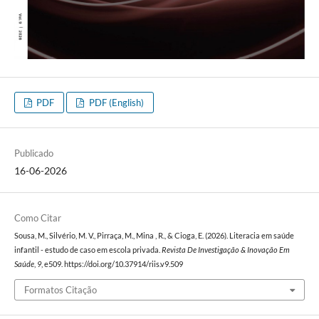
PDF
PDF (English)
Publicado
16-06-2026
Como Citar
Sousa, M., Silvério, M. V., Pirraça, M., Mina , R., & Cioga, E. (2026). Literacia em saúde
infantil - estudo de caso em escola privada.
Revista De Investigação & Inovação Em
Saúde
,
9
, e509. https://doi.org/10.37914/riis.v9.509
Formatos Citação