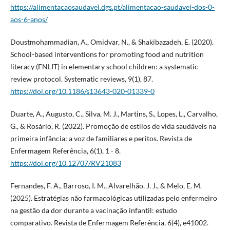
https://alimentacaosaudavel.dgs.pt/alimentacao-saudavel-dos-0-
aos-6-anos/
Doustmohammadian, A., Omidvar, N., & Shakibazadeh, E. (2020).
School-based interventions for promoting food and nutrition
literacy (FNLIT) in elementary school children: a systematic
review protocol. Systematic reviews, 9(1), 87.
https://doi.org/10.1186/s13643-020-01339-0
Duarte, A., Augusto, C., Silva, M. J., Martins, S., Lopes, L., Carvalho,
G., & Rosário, R. (2022). Promoção de estilos de vida saudáveis na
primeira infância: a voz de familiares e peritos. Revista de
Enfermagem Referência, 6(1), 1 - 8.
https://doi.org/10.12707/RV21083
Fernandes, F. A., Barroso, I. M., Alvarelhão, J. J., & Melo, E. M.
(2025). Estratégias não farmacológicas utilizadas pelo enfermeiro
na gestão da dor durante a vacinação infantil: estudo
comparativo. Revista de Enfermagem Referência, 6(4), e41002.