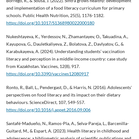
Borrego, R., & Sousa, J. (2022). Sintra grows healthy: development
and implementation of a food literacy curriculum for primary
schools. Public Health Nutrition, 25(5), 1176-1182.
https://doi.org/10.1017/S1368980022000180
Nukeshtayeva, K., Yerdessov, N., Zhamantayev, O., Takuadina, A.,
Kayupova, G., Dauletkaliyeva, Z., Bolatova, Z., Davlyatov, G., &
Karabukayeva, A. (2024). Understanding students’ vaccination
literacy and perception in a middle-income country: case study
from Kazakhstan. Vaccines, 12(8), 917.
https://doi.org/10.3390/vaccines12080917
Ronto, R., Ball, L., Pendergast, D., & Harris, N. (2016). Adolescents'
perspectives on food literacy and its impact on their dietary
behaviours. ScienceDirect, 107, 549-557.
https://doi.org/10.1016/j.appet.2016.09.006
Santafé-Madueño, N., Ramos-Pla, A., Selva-Pareja, L., Barcenilla-
Guitard, M., & Espart, A. (2023). Health literacy in childhood and
adolescence: a bibliometric analysis of scientific publications and