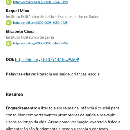
https://orcid.org/0009-0001-9264-3198
Raquel Mina
Instituto Politécnico de Leiria – Escola Superior de Saúde
https://orcid.org/0009-0005-6050-0925
Elisabete Cioga
Instituto Politécnico de Leiria
https://orcid.org/0000-0003-3465-4996
DOI:
https://doi.org/10.37914/riis.v9.509
Palavras-chave:
literacia em saúde, crianças, escola
Resumo
Enquadramento:
a literacia em saúde na infância é crucial para
consolidar comportamentos promotores de saúde e prevenir
riscos ao longo da vida. Áreas como vacinação, exercício físico e
alimentação são fundamentais, sendo a escola o contexto