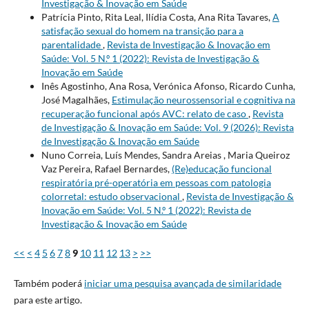
Investigação & Inovação em Saúde
Patrícia Pinto, Rita Leal, Ilídia Costa, Ana Rita Tavares,
A
satisfação sexual do homem na transição para a
parentalidade
,
Revista de Investigação & Inovação em
Saúde: Vol. 5 N.º 1 (2022): Revista de Investigação &
Inovação em Saúde
Inês Agostinho, Ana Rosa, Verónica Afonso, Ricardo Cunha,
José Magalhães,
Estimulação neurossensorial e cognitiva na
recuperação funcional após AVC: relato de caso
,
Revista
de Investigação & Inovação em Saúde: Vol. 9 (2026): Revista
de Investigação & Inovação em Saúde
Nuno Correia, Luís Mendes, Sandra Areias , Maria Queiroz
Vaz Pereira, Rafael Bernardes,
(Re)educação funcional
respiratória pré-operatória em pessoas com patologia
colorretal: estudo observacional
,
Revista de Investigação &
Inovação em Saúde: Vol. 5 N.º 1 (2022): Revista de
Investigação & Inovação em Saúde
<<
<
4
5
6
7
8
9
10
11
12
13
>
>>
Também poderá
iniciar uma pesquisa avançada de similaridade
para este artigo.