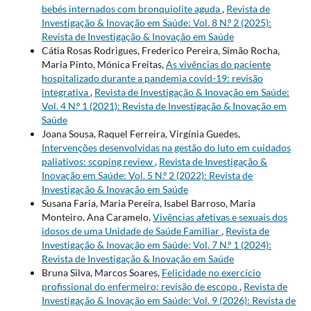
bebés internados com bronquiolite aguda
,
Revista de
Investigação & Inovação em Saúde: Vol. 8 N.º 2 (2025):
Revista de Investigação & Inovação em Saúde
Cátia Rosas Rodrigues, Frederico Pereira, Simão Rocha,
Maria Pinto, Mónica Freitas,
As vivências do paciente
hospitalizado durante a pandemia covid-19: revisão
integrativa
,
Revista de Investigação & Inovação em Saúde:
Vol. 4 N.º 1 (2021): Revista de Investigação & Inovação em
Saúde
Joana Sousa, Raquel Ferreira, Virgínia Guedes,
Intervenções desenvolvidas na gestão do luto em cuidados
paliativos: scoping review
,
Revista de Investigação &
Inovação em Saúde: Vol. 5 N.º 2 (2022): Revista de
Investigação & Inovação em Saúde
Susana Faria, Maria Pereira, Isabel Barroso, Maria
Monteiro, Ana Caramelo,
Vivências afetivas e sexuais dos
idosos de uma Unidade de Saúde Familiar
,
Revista de
Investigação & Inovação em Saúde: Vol. 7 N.º 1 (2024):
Revista de Investigação & Inovação em Saúde
Bruna Silva, Marcos Soares,
Felicidade no exercício
profissional do enfermeiro: revisão de escopo
,
Revista de
Investigação & Inovação em Saúde: Vol. 9 (2026): Revista de