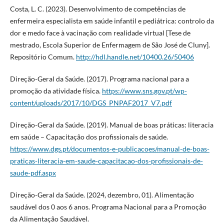
Costa, L. C. (2023). Desenvolvimento de competências de
enfermeira especialista em saúde infantil e pediátrica: controlo da
dor e medo face à vacinação com realidade virtual [Tese de
mestrado, Escola Superior de Enfermagem de São José de Cluny].
Repositório Comum.
http://hdl.handle.net/10400.26/50406
Direção-Geral da Saúde. (2017). Programa nacional para a
promoção da atividade física.
https://www.sns.gov.pt/wp-
content/uploads/2017/10/DGS_PNPAF2017_V7.pdf
Direção-Geral da Saúde. (2019). Manual de boas práticas: literacia
em saúde – Capacitação dos profissionais de saúde.
https://www.dgs.pt/documentos-e-publicacoes/manual-de-boas-
praticas-literacia-em-saude-capacitacao-dos-profissionais-de-
saude-pdf.aspx
Direção-Geral da Saúde. (2024, dezembro, 01). Alimentação
saudável dos 0 aos 6 anos. Programa Nacional para a Promoção
da Alimentação Saudável.