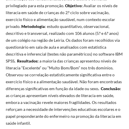
privilegiado para esta promoção.
Objetivo:
Avaliar os níveis de
literacia em saúde de crianças do 2.º ciclo sobre vacinação,
exercício físico e alimentação saudável, num contexto escolar
privado.
Metodologia
: estudo quantitativo, observacional,
descritivo e transversal, realizado com 106 alunos (5.º e 6.º anos)
de um colégio na região de Leiria. Os dados foram recolhidos via
questionário em sala de aula e analisados com estatística
descritiva e inferencial (testes não paramétricos) no software IBM
SPSS
.
Resultados:
a maioria das crianças apresentou níveis de
literacia “Excelente” ou “Muito Bom/Bom” nos três domínios.
Observou-se correlação estatisticamente significativa entre o
exercício físico e a alimentação saudável. Não foram encontradas
diferenças significativas em função da idade ou sexo
.
Conclusão:
as crianças apresentam níveis elevados de literacia em saúde,
embora a vacinação revele maiores fragilidades. Os resultados
reforçam a necessidade de intervenções educativas escolares e o
papel preponderante do enfermeiro na promoção da literacia em
saúde infantil.