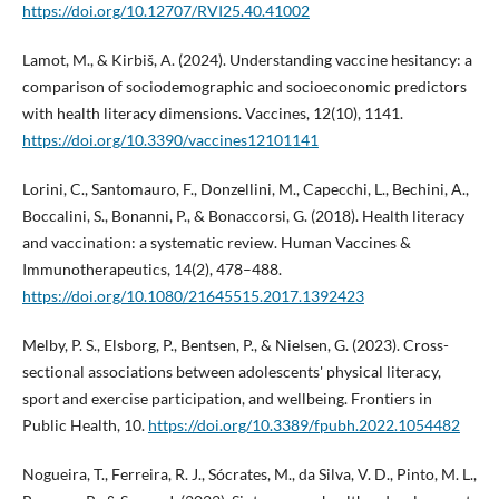
https://doi.org/10.12707/RVI25.40.41002
Lamot, M., & Kirbiš, A. (2024). Understanding vaccine hesitancy: a
comparison of sociodemographic and socioeconomic predictors
with health literacy dimensions. Vaccines, 12(10), 1141.
https://doi.org/10.3390/vaccines12101141
Lorini, C., Santomauro, F., Donzellini, M., Capecchi, L., Bechini, A.,
Boccalini, S., Bonanni, P., & Bonaccorsi, G. (2018). Health literacy
and vaccination: a systematic review. Human Vaccines &
Immunotherapeutics, 14(2), 478–488.
https://doi.org/10.1080/21645515.2017.1392423
Melby, P. S., Elsborg, P., Bentsen, P., & Nielsen, G. (2023). Cross-
sectional associations between adolescents' physical literacy,
sport and exercise participation, and wellbeing. Frontiers in
Public Health, 10.
https://doi.org/10.3389/fpubh.2022.1054482
Nogueira, T., Ferreira, R. J., Sócrates, M., da Silva, V. D., Pinto, M. L.,