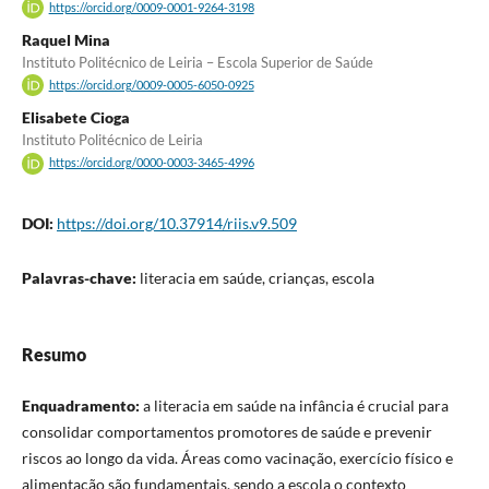
https://orcid.org/0009-0001-9264-3198
Raquel Mina
Instituto Politécnico de Leiria – Escola Superior de Saúde
https://orcid.org/0009-0005-6050-0925
Elisabete Cioga
Instituto Politécnico de Leiria
https://orcid.org/0000-0003-3465-4996
DOI:
https://doi.org/10.37914/riis.v9.509
Palavras-chave:
literacia em saúde, crianças, escola
Resumo
Enquadramento:
a literacia em saúde na infância é crucial para
consolidar comportamentos promotores de saúde e prevenir
riscos ao longo da vida. Áreas como vacinação, exercício físico e
alimentação são fundamentais, sendo a escola o contexto