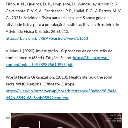
Filho, A. N., Queiroz, D. R., Umpierre, D., Wanderley Junior, R. S.,
Cavalcante, F. V. S. A., Sandreschi, P. F., Hallal, P. C., & Barros, M. V.
G. (2021). Atividade física para crianças até 5 anos: guia de
atividade física para a população brasileira. Revista Brasileira de
Atividade Física & Saúde, 26, e0213.
https://rbafs.org.br/RBAFS/article/view/14563
Vilelas, J. (2020). Investigação - O processo de construção do
conhecimento (3ª ed.). Edições Sílabo.
https://silabo.pt/wp-
content/uploads/9789895610976.pdf
World Health Organization. (2013). Health literacy: the solid
facts. WHO Regional Office for Europe.
https://iris.who.int/server/api/core/bitstreams/50a8dd98-9a4d-
449b-8549-63c8a6b05892/content