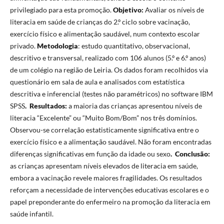
privilegiado para esta promoção.
Objetivo:
Avaliar os níveis de
literacia em saúde de crianças do 2.º ciclo sobre vacinação,
exercício físico e alimentação saudável, num contexto escolar
privado.
Metodologia
: estudo quantitativo, observacional,
descritivo e transversal, realizado com 106 alunos (5.º e 6.º anos)
de um colégio na região de Leiria. Os dados foram recolhidos via
questionário em sala de aula e analisados com estatística
descritiva e inferencial (testes não paramétricos) no software IBM
SPSS
.
Resultados:
a maioria das crianças apresentou níveis de
literacia “Excelente” ou “Muito Bom/Bom” nos três domínios.
Observou-se correlação estatisticamente significativa entre o
exercício físico e a alimentação saudável. Não foram encontradas
diferenças significativas em função da idade ou sexo
.
Conclusão:
as crianças apresentam níveis elevados de literacia em saúde,
embora a vacinação revele maiores fragilidades. Os resultados
reforçam a necessidade de intervenções educativas escolares e o
papel preponderante do enfermeiro na promoção da literacia em
saúde infantil.