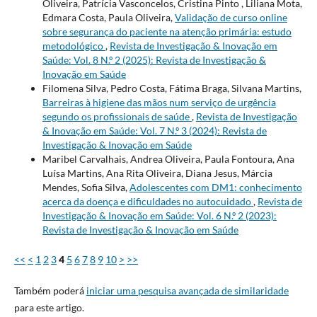
Oliveira, Patrícia Vasconcelos, Cristina Pinto , Liliana Mota,
Edmara Costa, Paula Oliveira,
Validação de curso online
sobre segurança do paciente na atenção primária: estudo
metodológico
,
Revista de Investigação & Inovação em
Saúde: Vol. 8 N.º 2 (2025): Revista de Investigação &
Inovação em Saúde
Filomena Silva, Pedro Costa, Fátima Braga, Silvana Martins,
Barreiras à higiene das mãos num serviço de urgência
segundo os profissionais de saúde
,
Revista de Investigação
& Inovação em Saúde: Vol. 7 N.º 3 (2024): Revista de
Investigação & Inovação em Saúde
Maribel Carvalhais, Andrea Oliveira, Paula Fontoura, Ana
Luísa Martins, Ana Rita Oliveira, Diana Jesus, Márcia
Mendes, Sofia Silva,
Adolescentes com DM1: conhecimento
acerca da doença e dificuldades no autocuidado
,
Revista de
Investigação & Inovação em Saúde: Vol. 6 N.º 2 (2023):
Revista de Investigação & Inovação em Saúde
<<
<
1
2
3
4
5
6
7
8
9
10
>
>>
Também poderá
iniciar uma pesquisa avançada de similaridade
para este artigo.