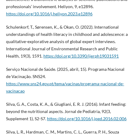
professionals’ involvement. Heliyon, 9, e12896.
https://doi.org/10.1016/j.heliyon.2023.e12896
Schulenkorf, T., Sørensen, K., & Okan, O. (2022). International
understandings of health literacy in childhood and adolescence: a
qualitative-explorative analysis of global expert interviews.
International Journal of Environmental Research and Public
Health, 19(3), 1591.
https://doi.org/10.3390/ijerph19031591
Serviço Nacional de Saúde. (2025, abril, 15). Programa Nacional
de Vacinação. SNS24.
https://www.sns24.gov.pt/tema/vacinas/programa-nacional-de-
vacinacao
Silva, G. A., Costa, K. A., & Giugliani, E. R. J. (2016). Infant feeding:
beyond the nutritional aspects. Jornal de Pediatria, 92(3,
Supplement 1), S2-S7.
https://doi.org/10.1016/j.jped.2016.02.006
Silva, L. R., Hardman, C. M., Martins, C. L., Guerra, P. H., Souza