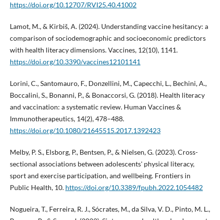
https://doi.org/10.12707/RVI25.40.41002
Lamot, M., & Kirbiš, A. (2024). Understanding vaccine hesitancy: a
comparison of sociodemographic and socioeconomic predictors
with health literacy dimensions. Vaccines, 12(10), 1141.
https://doi.org/10.3390/vaccines12101141
Lorini, C., Santomauro, F., Donzellini, M., Capecchi, L., Bechini, A.,
Boccalini, S., Bonanni, P., & Bonaccorsi, G. (2018). Health literacy
and vaccination: a systematic review. Human Vaccines &
Immunotherapeutics, 14(2), 478–488.
https://doi.org/10.1080/21645515.2017.1392423
Melby, P. S., Elsborg, P., Bentsen, P., & Nielsen, G. (2023). Cross-
sectional associations between adolescents' physical literacy,
sport and exercise participation, and wellbeing. Frontiers in
Public Health, 10.
https://doi.org/10.3389/fpubh.2022.1054482
Nogueira, T., Ferreira, R. J., Sócrates, M., da Silva, V. D., Pinto, M. L.,