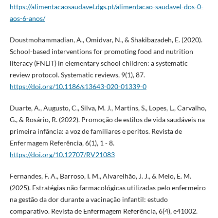
https://alimentacaosaudavel.dgs.pt/alimentacao-saudavel-dos-0-
aos-6-anos/
Doustmohammadian, A., Omidvar, N., & Shakibazadeh, E. (2020).
School-based interventions for promoting food and nutrition
literacy (FNLIT) in elementary school children: a systematic
review protocol. Systematic reviews, 9(1), 87.
https://doi.org/10.1186/s13643-020-01339-0
Duarte, A., Augusto, C., Silva, M. J., Martins, S., Lopes, L., Carvalho,
G., & Rosário, R. (2022). Promoção de estilos de vida saudáveis na
primeira infância: a voz de familiares e peritos. Revista de
Enfermagem Referência, 6(1), 1 - 8.
https://doi.org/10.12707/RV21083
Fernandes, F. A., Barroso, I. M., Alvarelhão, J. J., & Melo, E. M.
(2025). Estratégias não farmacológicas utilizadas pelo enfermeiro
na gestão da dor durante a vacinação infantil: estudo
comparativo. Revista de Enfermagem Referência, 6(4), e41002.