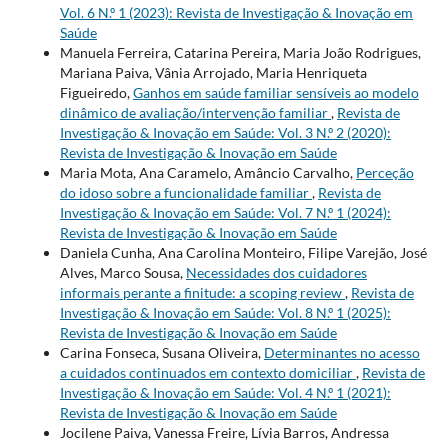
Vol. 6 N.º 1 (2023): Revista de Investigação & Inovação em
Saúde
Manuela Ferreira, Catarina Pereira, Maria João Rodrigues,
Mariana Paiva, Vânia Arrojado, Maria Henriqueta
Figueiredo,
Ganhos em saúde familiar sensíveis ao modelo
dinâmico de avaliação/intervenção familiar
,
Revista de
Investigação & Inovação em Saúde: Vol. 3 N.º 2 (2020):
Revista de Investigação & Inovação em Saúde
Maria Mota, Ana Caramelo, Amâncio Carvalho,
Perceção
do idoso sobre a funcionalidade familiar
,
Revista de
Investigação & Inovação em Saúde: Vol. 7 N.º 1 (2024):
Revista de Investigação & Inovação em Saúde
Daniela Cunha, Ana Carolina Monteiro, Filipe Varejão, José
Alves, Marco Sousa,
Necessidades dos cuidadores
informais perante a finitude: a scoping review
,
Revista de
Investigação & Inovação em Saúde: Vol. 8 N.º 1 (2025):
Revista de Investigação & Inovação em Saúde
Carina Fonseca, Susana Oliveira,
Determinantes no acesso
a cuidados continuados em contexto domiciliar
,
Revista de
Investigação & Inovação em Saúde: Vol. 4 N.º 1 (2021):
Revista de Investigação & Inovação em Saúde
Jocilene Paiva, Vanessa Freire, Lívia Barros, Andressa