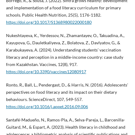
Borrego, R., & Sousa, J. (2022). Sintra grows healthy: development
and implementation of a food literacy curriculum for primary
schools. Public Health Nutrition, 25(5), 1176-1182.
https://doi.org/10.1017/S1368980022000180
Nukeshtayeva, K., Yerdessov, N., Zhamantayev, O., Takuadina, A.,
Kayupova, G., Dauletkaliyeva, Z., Bolatova, Z., Davlyatov, G., &
Karabukayeva, A. (2024). Understanding students’ vaccination
literacy and perception in a middle-income country: case study
from Kazakhstan. Vaccines, 12(8), 917.
https://doi.org/10.3390/vaccines12080917
Ronto, R., Ball, L., Pendergast, D., & Harris, N. (2016). Adolescents'
perspectives on food literacy and its impact on their dietary
behaviours. ScienceDirect, 107, 549-557.
https://doi.org/10.1016/j.appet.2016.09.006
Santafé-Madueño, N., Ramos-Pla, A., Selva-Pareja, L., Barcenilla-
Guitard, M., & Espart, A. (2023). Health literacy in childhood and
adolescence: a bibliometric analysis of scientific publications and