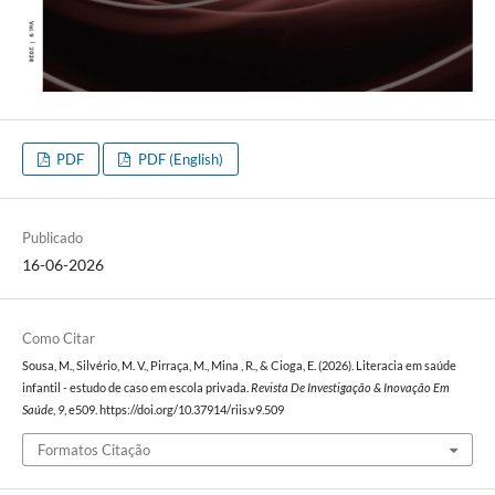
PDF
PDF (English)
Publicado
16-06-2026
Como Citar
Sousa, M., Silvério, M. V., Pirraça, M., Mina , R., & Cioga, E. (2026). Literacia em saúde
infantil - estudo de caso em escola privada.
Revista De Investigação & Inovação Em
Saúde
,
9
, e509. https://doi.org/10.37914/riis.v9.509
Formatos Citação