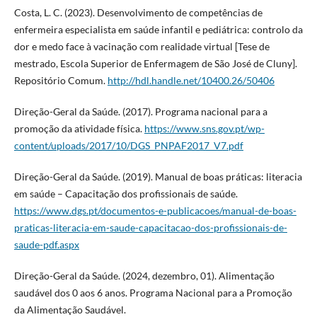
Costa, L. C. (2023). Desenvolvimento de competências de
enfermeira especialista em saúde infantil e pediátrica: controlo da
dor e medo face à vacinação com realidade virtual [Tese de
mestrado, Escola Superior de Enfermagem de São José de Cluny].
Repositório Comum.
http://hdl.handle.net/10400.26/50406
Direção-Geral da Saúde. (2017). Programa nacional para a
promoção da atividade física.
https://www.sns.gov.pt/wp-
content/uploads/2017/10/DGS_PNPAF2017_V7.pdf
Direção-Geral da Saúde. (2019). Manual de boas práticas: literacia
em saúde – Capacitação dos profissionais de saúde.
https://www.dgs.pt/documentos-e-publicacoes/manual-de-boas-
praticas-literacia-em-saude-capacitacao-dos-profissionais-de-
saude-pdf.aspx
Direção-Geral da Saúde. (2024, dezembro, 01). Alimentação
saudável dos 0 aos 6 anos. Programa Nacional para a Promoção
da Alimentação Saudável.