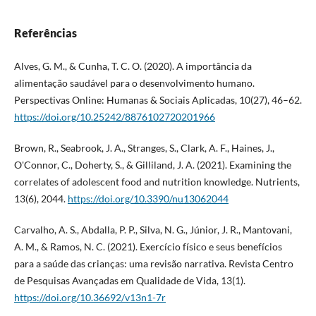
Referências
Alves, G. M., & Cunha, T. C. O. (2020). A importância da
alimentação saudável para o desenvolvimento humano.
Perspectivas Online: Humanas & Sociais Aplicadas, 10(27), 46–62.
https://doi.org/10.25242/8876102720201966
Brown, R., Seabrook, J. A., Stranges, S., Clark, A. F., Haines, J.,
O'Connor, C., Doherty, S., & Gilliland, J. A. (2021). Examining the
correlates of adolescent food and nutrition knowledge. Nutrients,
13(6), 2044.
https://doi.org/10.3390/nu13062044
Carvalho, A. S., Abdalla, P. P., Silva, N. G., Júnior, J. R., Mantovani,
A. M., & Ramos, N. C. (2021). Exercício físico e seus benefícios
para a saúde das crianças: uma revisão narrativa. Revista Centro
de Pesquisas Avançadas em Qualidade de Vida, 13(1).
https://doi.org/10.36692/v13n1-7r