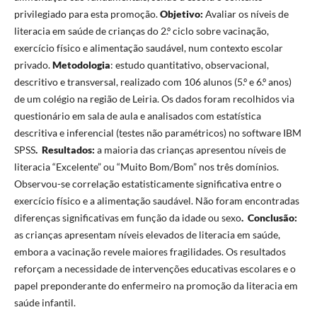
privilegiado para esta promoção.
Objetivo:
Avaliar os níveis de
literacia em saúde de crianças do 2.º ciclo sobre vacinação,
exercício físico e alimentação saudável, num contexto escolar
privado.
Metodologia
: estudo quantitativo, observacional,
descritivo e transversal, realizado com 106 alunos (5.º e 6.º anos)
de um colégio na região de Leiria. Os dados foram recolhidos via
questionário em sala de aula e analisados com estatística
descritiva e inferencial (testes não paramétricos) no software IBM
SPSS
.
Resultados:
a maioria das crianças apresentou níveis de
literacia “Excelente” ou “Muito Bom/Bom” nos três domínios.
Observou-se correlação estatisticamente significativa entre o
exercício físico e a alimentação saudável. Não foram encontradas
diferenças significativas em função da idade ou sexo
.
Conclusão:
as crianças apresentam níveis elevados de literacia em saúde,
embora a vacinação revele maiores fragilidades. Os resultados
reforçam a necessidade de intervenções educativas escolares e o
papel preponderante do enfermeiro na promoção da literacia em
saúde infantil.