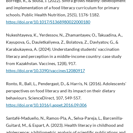
Borrego, R., & Sousa, J. (2022). Sintra grows healthy: development
and implementation of a food literacy curriculum for primary
schools. Public Health Nutrition, 25(5), 1176-1182.
https://doi.org/10.1017/S1368980022000180
Nukeshtayeva, K., Yerdessov, N., Zhamantayev, O., Takuadina, A.,
Kayupova, G., Dauletkaliyeva, Z., Bolatova, Z., Davlyatov, G., &
Karabukayeva, A. (2024). Understanding students’ vaccination
literacy and perception in a middle-income country: case study
from Kazakhstan. Vaccines, 12(8), 917.
https://doi.org/10.3390/vaccines12080917
Ronto, R., Ball, L., Pendergast, D., & Harris, N. (2016). Adolescents'
perspectives on food literacy and its impact on their dietary
behaviours. ScienceDirect, 107, 549-557.
https://doi.org/10.1016/j.appet.2016.09.006
Santafé-Madueño, N., Ramos-Pla, A., Selva-Pareja, L., Barcenilla-
Guitard, M., & Espart, A. (2023). Health literacy in childhood and
adolescence: a bibliometric analysis of scientific publications and