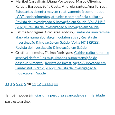
Maribel Carvalhais, Diana Portovedo, Marco Oliveira,
Rafaela Barbosa, Sofia Costa, Andreia Santos, Ana Torres ,
Estudantes de enfermagem relativamente à comunidade
LGBT: conhecimentos, atitudes e competência cultural
,
Revista de Investigação & Inovação em Saúde: Vol. 3 N.º 2
(2020): Revista de Investigação & Inovação em Saúde
Fátima Rodrigues, Graciete Cardoso,
Cuidar de uma família
alargada numa abordagem colaborativa
,
Revista de
Investigação & Inovação em Saúde: Vol. 5 N.º 1 (2022):
Revista de Investigação & Inovação em Saúde
Cristina Jeremias, Fátima Rodrigues,
Cuidar culturalmente
sensível de famílias muçulmanas numa transição de
desenvolvimento
,
Revista de Investigação & Inovação em
Saúde: Vol. 5 N.º 2 (2022): Revista de Investigação &
Inovação em Saúde
<<
<
5
6
7
8
9
10
11
12
13
14
>
>>
Também poderá
iniciar uma pesquisa avançada de similaridade
para este artigo.