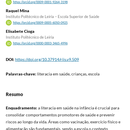
https://orcid.org/0009-0001-9264-3198
Raquel Mina
Instituto Politécnico de Leiria – Escola Superior de Saúde
https://orcid.org/0009-0005-6050-0925
Elisabete Cioga
Instituto Politécnico de Leiria
https://orcid.org/0000-0003-3465-4996
DOI:
https://doi.org/10.37914/riis.v9.509
Palavras-chave:
literacia em saúde, crianças, escola
Resumo
Enquadramento:
a literacia em saúde na infância é crucial para
consolidar comportamentos promotores de saúde e prevenir
riscos ao longo da vida. Áreas como vacinação, exercício físico e
alimentação são fundamentais, sendo a escola o contexto