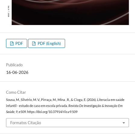
PDF
PDF (English)
Publicado
16-06-2026
Como Citar
Sousa, M., Silvério, M. V., Pirraça, M., Mina , R., & Cioga, E. (2026). Literacia em saúde
infantil - estudo de caso em escola privada.
Revista De Investigação & Inovação Em
Saúde
,
9
, e509. https://doi.org/10.37914/riis.v9.509
Formatos Citação