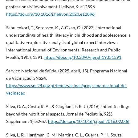
professionals’ involvement. Heliyon, 9, e12896.
https://doi.org/10.1016/j.heliyon.2023.e12896
Schulenkorf, T., Sørensen, K., & Okan, O. (2022). International
understandings of health literacy in childhood and adolescence: a
qualitative-explorative analysis of global expert interviews.
International Journal of Environmental Research and Public
Health, 19(3), 1591.
https://doi.org/10.3390/ijerph19031591
Serviço Nacional de Saúde. (2025, abril, 15). Programa Nacional
de Vacinação. SNS24.
https://www.sns24.gov.pt/tema/vacinas/programa-nacional-de-
vacinacao
Silva, G. A., Costa, K. A., & Giugliani, E. R. J. (2016). Infant feeding:
beyond the nutritional aspects. Jornal de Pediatria, 92(3,
Supplement 1), S2-S7.
https://doi.org/10.1016/j.jped.2016.02.006
Silva, L. R., Hardman, C. M., Martins, C. L., Guerra, P. H., Souza