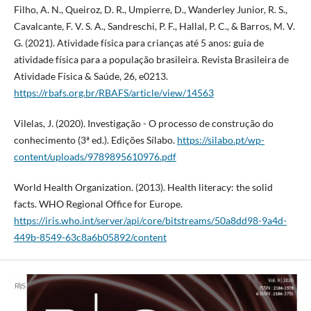
Filho, A. N., Queiroz, D. R., Umpierre, D., Wanderley Junior, R. S.,
Cavalcante, F. V. S. A., Sandreschi, P. F., Hallal, P. C., & Barros, M. V.
G. (2021). Atividade física para crianças até 5 anos: guia de
atividade física para a população brasileira. Revista Brasileira de
Atividade Física & Saúde, 26, e0213.
https://rbafs.org.br/RBAFS/article/view/14563
Vilelas, J. (2020). Investigação - O processo de construção do
conhecimento (3ª ed.). Edições Sílabo.
https://silabo.pt/wp-
content/uploads/9789895610976.pdf
World Health Organization. (2013). Health literacy: the solid
facts. WHO Regional Office for Europe.
https://iris.who.int/server/api/core/bitstreams/50a8dd98-9a4d-
449b-8549-63c8a6b05892/content