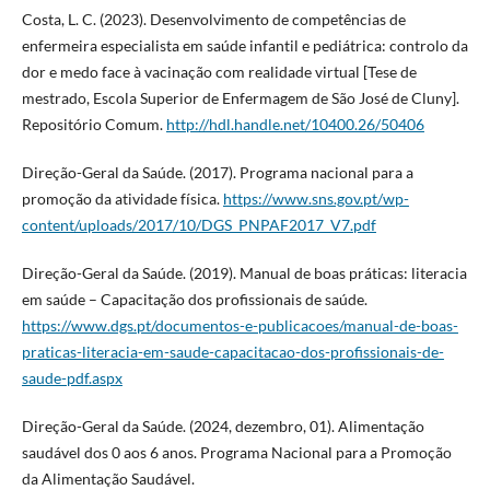
Costa, L. C. (2023). Desenvolvimento de competências de
enfermeira especialista em saúde infantil e pediátrica: controlo da
dor e medo face à vacinação com realidade virtual [Tese de
mestrado, Escola Superior de Enfermagem de São José de Cluny].
Repositório Comum.
http://hdl.handle.net/10400.26/50406
Direção-Geral da Saúde. (2017). Programa nacional para a
promoção da atividade física.
https://www.sns.gov.pt/wp-
content/uploads/2017/10/DGS_PNPAF2017_V7.pdf
Direção-Geral da Saúde. (2019). Manual de boas práticas: literacia
em saúde – Capacitação dos profissionais de saúde.
https://www.dgs.pt/documentos-e-publicacoes/manual-de-boas-
praticas-literacia-em-saude-capacitacao-dos-profissionais-de-
saude-pdf.aspx
Direção-Geral da Saúde. (2024, dezembro, 01). Alimentação
saudável dos 0 aos 6 anos. Programa Nacional para a Promoção
da Alimentação Saudável.