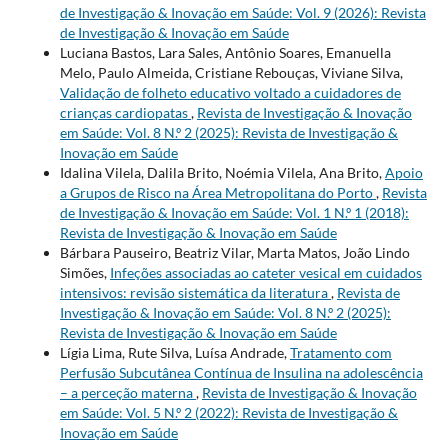
de Investigação & Inovação em Saúde: Vol. 9 (2026): Revista
de Investigação & Inovação em Saúde
Luciana Bastos, Lara Sales, Antônio Soares, Emanuella
Melo, Paulo Almeida, Cristiane Rebouças, Viviane Silva,
Validação de folheto educativo voltado a cuidadores de
crianças cardiopatas
,
Revista de Investigação & Inovação
em Saúde: Vol. 8 N.º 2 (2025): Revista de Investigação &
Inovação em Saúde
Idalina Vilela, Dalila Brito, Noémia Vilela, Ana Brito,
Apoio
a Grupos de Risco na Área Metropolitana do Porto
,
Revista
de Investigação & Inovação em Saúde: Vol. 1 N.º 1 (2018):
Revista de Investigação & Inovação em Saúde
Bárbara Pauseiro, Beatriz Vilar, Marta Matos, João Lindo
Simões,
Infeções associadas ao cateter vesical em cuidados
intensivos: revisão sistemática da literatura
,
Revista de
Investigação & Inovação em Saúde: Vol. 8 N.º 2 (2025):
Revista de Investigação & Inovação em Saúde
Lígia Lima, Rute Silva, Luísa Andrade,
Tratamento com
Perfusão Subcutânea Contínua de Insulina na adolescência
– a perceção materna
,
Revista de Investigação & Inovação
em Saúde: Vol. 5 N.º 2 (2022): Revista de Investigação &
Inovação em Saúde