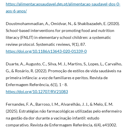
https://alimentacaosaudavel.dgs.pt/alimentacao-saudavel-dos-0-
aos-6-anos/
Doustmohammadian, A., Omidvar, N., & Shakibazadeh, E. (2020).
School-based interventions for promoting food and nutrition
literacy (FNLIT) in elementary school children: a systematic
review protocol. Systematic reviews, 9(1), 87.
https://doi.org/10.1186/s13643-020-01339-0
Duarte, A., Augusto, C., Silva, M. J., Martins, S., Lopes, L., Carvalho,
G., & Rosário, R. (2022). Promoção de estilos de vida saudáveis na
primeira infância: a voz de familiares e peritos. Revista de
Enfermagem Referência, 6(1), 1 - 8.
https://doi.org/10.12707/RV21083
Fernandes, F. A., Barroso, I. M., Alvarelhão, J. J., & Melo, E. M.
(2025). Estratégias não farmacológicas utilizadas pelo enfermeiro
na gestão da dor durante a vacinação infantil: estudo
comparativo. Revista de Enfermagem Referência, 6(4), e41002.