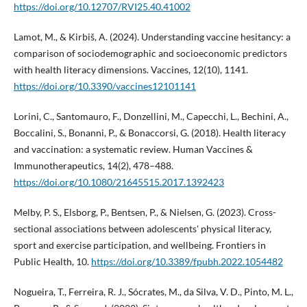
https://doi.org/10.12707/RVI25.40.41002
Lamot, M., & Kirbiš, A. (2024). Understanding vaccine hesitancy: a
comparison of sociodemographic and socioeconomic predictors
with health literacy dimensions. Vaccines, 12(10), 1141.
https://doi.org/10.3390/vaccines12101141
Lorini, C., Santomauro, F., Donzellini, M., Capecchi, L., Bechini, A.,
Boccalini, S., Bonanni, P., & Bonaccorsi, G. (2018). Health literacy
and vaccination: a systematic review. Human Vaccines &
Immunotherapeutics, 14(2), 478–488.
https://doi.org/10.1080/21645515.2017.1392423
Melby, P. S., Elsborg, P., Bentsen, P., & Nielsen, G. (2023). Cross-
sectional associations between adolescents' physical literacy,
sport and exercise participation, and wellbeing. Frontiers in
Public Health, 10.
https://doi.org/10.3389/fpubh.2022.1054482
Nogueira, T., Ferreira, R. J., Sócrates, M., da Silva, V. D., Pinto, M. L.,