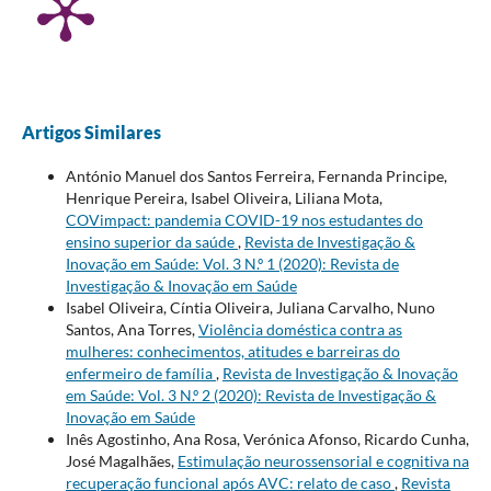
Artigos Similares
António Manuel dos Santos Ferreira, Fernanda Principe,
Henrique Pereira, Isabel Oliveira, Liliana Mota,
COVimpact: pandemia COVID-19 nos estudantes do
ensino superior da saúde
,
Revista de Investigação &
Inovação em Saúde: Vol. 3 N.º 1 (2020): Revista de
Investigação & Inovação em Saúde
Isabel Oliveira, Cíntia Oliveira, Juliana Carvalho, Nuno
Santos, Ana Torres,
Violência doméstica contra as
mulheres: conhecimentos, atitudes e barreiras do
enfermeiro de família
,
Revista de Investigação & Inovação
em Saúde: Vol. 3 N.º 2 (2020): Revista de Investigação &
Inovação em Saúde
Inês Agostinho, Ana Rosa, Verónica Afonso, Ricardo Cunha,
José Magalhães,
Estimulação neurossensorial e cognitiva na
recuperação funcional após AVC: relato de caso
,
Revista