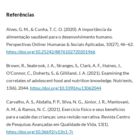
Referências
Alves, G. M., & Cunha, T. C. O. (2020). A importância da
alimentação saudável para o desenvolvimento humano.
Perspectivas Online: Humanas & Sociais Aplicadas, 10(27), 46–62.
https://doi.org/10.25242/8876102720201966
Brown, R., Seabrook, J. A., Stranges, S., Clark, A. F., Haines, J.,
O'Connor, C., Doherty, S., & Gilliland, J. A. (2021). Examining the
correlates of adolescent food and nutrition knowledge. Nutrients,
13(6), 2044.
https://doi.org/10.3390/nu13062044
Carvalho, A. S., Abdalla, P. P., Silva, N. G., Júnior, J. R., Mantovani,
A. M., & Ramos, N. C. (2021). Exercício físico e seus benefícios
para a saúde das crianças: uma revisão narrativa. Revista Centro
de Pesquisas Avançadas em Qualidade de Vida, 13(1).
https://doi.org/10.36692/v13n1-7r