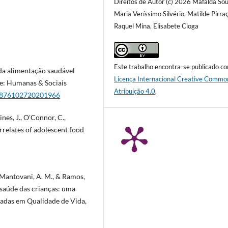
Direitos de Autor (c) 2026 Mafalda Sou
Maria Veríssimo Silvério, Matilde Pirraç
Raquel Mina, Elisabete Cioga
Este trabalho encontra-se publicado c
 da alimentação saudável
Licença Internacional Creative Commo
e: Humanas & Sociais
Atribuição 4.0
.
/8876102720201966
ines, J., O'Connor, C.,
orrelates of adolescent food
R., Mantovani, A. M., & Ramos,
a saúde das crianças: uma
çadas em Qualidade de Vida,