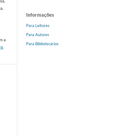
sa,
a,
Informações
Para Leitores
Para Autores
om a
Para Bibliotecários
ns