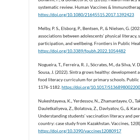
systematic review. Human Vaccines & Immunotherape
https://doi.org/10.1080/21645515.2017.1392423
Melby, P. S., Elsborg, P., Bentsen, P., & Nielsen, G. (20
associations between adolescents' physical literacy, 
participation, and wellbeing. Frontiers in Public Heal
https://doi.org/10.3389/fpubh.2022.1054482
Nogueira, T., Ferreira, R. J., Sócrates, M., da Silva, V. D
Sousa, J. (2022). Sintra grows healthy: development 
food literacy curriculum for primary schools. Public 
1176-1182.
https://doi.org/10.1017/S13689800220
Nukeshtayeva, K., Yerdessov, N., Zhamantayev, O., Ta
Dauletkaliyeva, Z., Bolatova, Z., Davlyatov, G., & Kar
Understanding students’ vaccination literacy and pe
country: case study from Kazakhstan. Vaccines, 12(8)
https://doi.org/10.3390/vaccines12080917