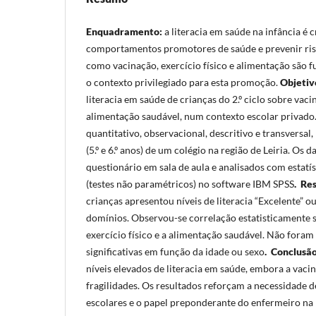
Enquadramento:
a literacia em saúde na infância é 
comportamentos promotores de saúde e prevenir risc
como vacinação, exercício físico e alimentação são 
o contexto privilegiado para esta promoção.
Objetiv
literacia em saúde de crianças do 2.º ciclo sobre vacin
alimentação saudável, num contexto escolar privado
quantitativo, observacional, descritivo e transversal
(5.º e 6.º anos) de um colégio na região de Leiria. Os 
questionário em sala de aula e analisados com estatíst
(testes não paramétricos) no software IBM SPSS
.
Res
crianças apresentou níveis de literacia “Excelente” 
domínios. Observou-se correlação estatisticamente si
exercício físico e a alimentação saudável. Não fora
significativas em função da idade ou sexo
.
Conclusã
níveis elevados de literacia em saúde, embora a vaci
fragilidades. Os resultados reforçam a necessidade 
escolares e o papel preponderante do enfermeiro na