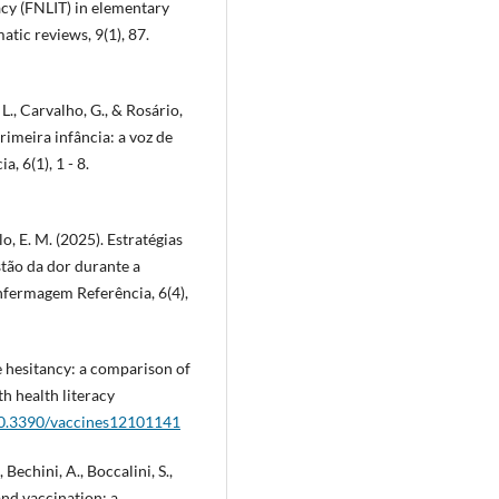
acy (FNLIT) in elementary
atic reviews, 9(1), 87.
, L., Carvalho, G., & Rosário,
rimeira infância: a voz de
, 6(1), 1 - 8.
lo, E. M. (2025). Estratégias
stão da dor durante a
nfermagem Referência, 6(4),
e hesitancy: a comparison of
 health literacy
/10.3390/vaccines12101141
 Bechini, A., Boccalini, S.,
and vaccination: a