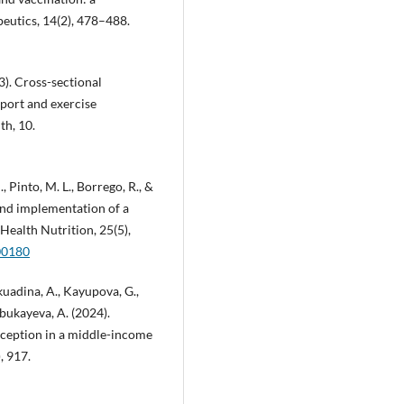
utics, 14(2), 478–488.
23). Cross-sectional
sport and exercise
th, 10.
., Pinto, M. L., Borrego, R., &
and implementation of a
Health Nutrition, 25(5),
00180
kuadina, A., Kayupova, G.,
abukayeva, A. (2024).
rception in a middle-income
, 917.