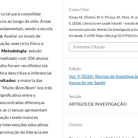
Como Citar
crucial para consolidar
Sousa, M., Silvério, M. V., Pirraça, M., Mina , R., 
os ao longo da vida. Áreas
E. (2026). Literacia em saúde infantil - estudo d
fundamentais, sendo a escola
em escola privada.
Revista De Investigação & I
o:
Avaliar os níveis de
Em Saúde
,
9
, e509. https://doi.org/10.37914/riis
ação, exercício físico e
Formatos Citação
.
Metodologia
: estudo
, realizado com 106 alunos
dados foram recolhidos via
Edição
ica descritiva e inferencial
Vol. 9 (2026): Revista de Investigaçã
ultados:
a maioria das
Inovação em Saúde
ou “Muito Bom/Bom” nos três
gnificativa entre o
Secção
m encontradas diferenças
ARTIGOS DE INVESTIGAÇÃO
o:
as crianças apresentam
nação revele maiores
de intervenções educativas
Licença
 promoção da literacia em