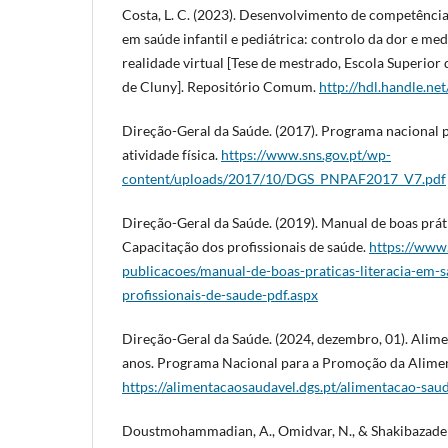
Costa, L. C. (2023). Desenvolvimento de competência
em saúde infantil e pediátrica: controlo da dor e me
realidade virtual [Tese de mestrado, Escola Superio
de Cluny]. Repositório Comum.
http://hdl.handle.n
Direção-Geral da Saúde. (2017). Programa nacional 
atividade física.
https://www.sns.gov.pt/wp-
content/uploads/2017/10/DGS_PNPAF2017_V7.pdf
Direção-Geral da Saúde. (2019). Manual de boas práti
Capacitação dos profissionais de saúde.
https://www
publicacoes/manual-de-boas-praticas-literacia-em-
profissionais-de-saude-pdf.aspx
Direção-Geral da Saúde. (2024, dezembro, 01). Alime
anos. Programa Nacional para a Promoção da Alime
https://alimentacaosaudavel.dgs.pt/alimentacao-sau
Doustmohammadian, A., Omidvar, N., & Shakibazadeh,