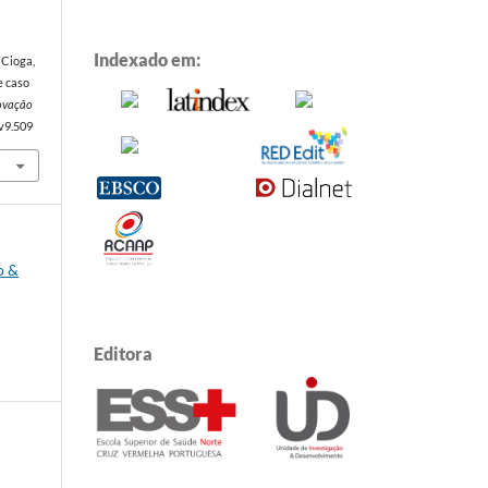
Indexado em:
& Cioga,
e caso
novação
.v9.509
o &
Editora