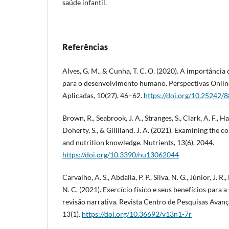
saúde infantil.
Referências
Alves, G. M., & Cunha, T. C. O. (2020). A importância
para o desenvolvimento humano. Perspectivas Onlin
Aplicadas, 10(27), 46–62.
https://doi.org/10.25242
Brown, R., Seabrook, J. A., Stranges, S., Clark, A. F., Ha
Doherty, S., & Gilliland, J. A. (2021). Examining the c
and nutrition knowledge. Nutrients, 13(6), 2044.
https://doi.org/10.3390/nu13062044
Carvalho, A. S., Abdalla, P. P., Silva, N. G., Júnior, J. 
N. C. (2021). Exercício físico e seus benefícios para 
revisão narrativa. Revista Centro de Pesquisas Avan
13(1).
https://doi.org/10.36692/v13n1-7r