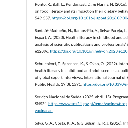
Ronto, R., Ball, L., Pendergast, D., & Harris, N. (2016
on food literacy and its impact on their dietary beha
549-557.
https://doi.org/10.1016/j.appet.2016.09.00
Santafé-Madueño, N., Ramos-Pla, A., Selva-Pareja, L.,
Espart, A. (2023). Health literacy in childhood and a
analysis of scientific publications and professionals’
e12896.
https://doi.org/10.1016/j.heliyon.2023.e12
Schulenkorf, T., Sørensen, K., & Okan, O. (2022). Inte
health literacy in childhood and adolescence: a quali
of global expert interviews. International Journal o
Public Health, 19(3), 1591.
https://doi.org/10.3390/
Serviço Nacional de Saúde. (2025, abril, 15). Progra
SNS24.
https://www.sns24.gov.pt/tema/vacinas/pro
vacinacao
Silva, G. A., Costa, K. A., & Giugliani, E. R. J. (2016). 