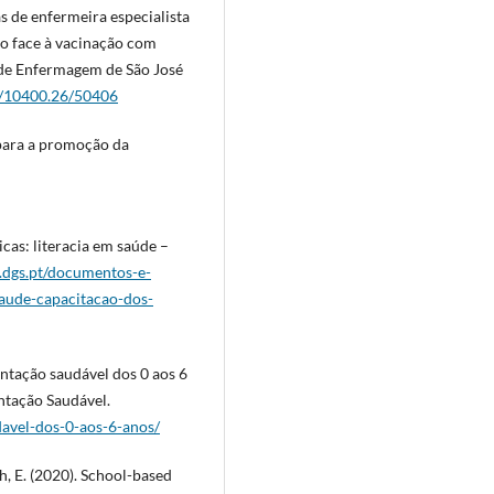
s de enfermeira especialista
do face à vacinação com
r de Enfermagem de São José
et/10400.26/50406
para a promoção da
cas: literacia em saúde –
.dgs.pt/documentos-e-
saude-capacitacao-dos-
ntação saudável dos 0 aos 6
ntação Saudável.
davel-dos-0-aos-6-anos/
 E. (2020). School-based