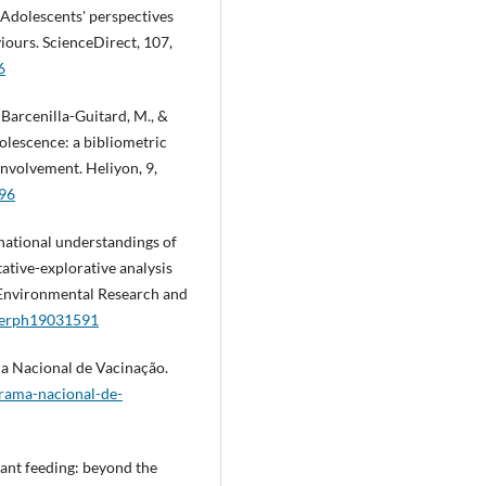
). Adolescents' perspectives
viours. ScienceDirect, 107,
6
 Barcenilla-Guitard, M., &
dolescence: a bibliometric
 involvement. Heliyon, 9,
896
rnational understandings of
tative-explorative analysis
f Environmental Research and
ijerph19031591
ma Nacional de Vacinação.
grama-nacional-de-
Infant feeding: beyond the