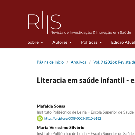
Sobre
Autores
Políticas
Edição Atual
Página de Início
/
Arquivos
/
Vol. 9 (2026): Revista 
Literacia em saúde infantil -
Mafalda Sousa
Instituto Politécnico de Leiria – Escola Superior de Saúde
https://orcid.org/0009-0005-5010-6182
Maria Veríssimo Silvério
Instituto Politécnico de Leiria – Escola Superior de Saúde