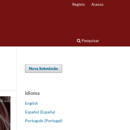
Registo
Acesso
Pesquisar
Nova Submissão
Idioma
English
Español (España)
Português (Portugal)