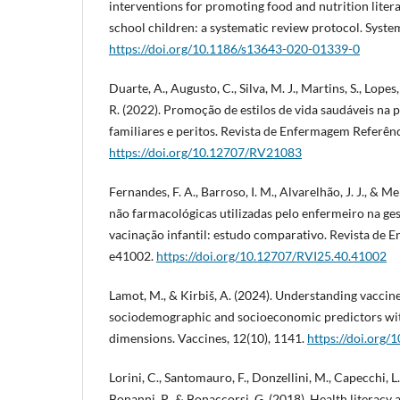
interventions for promoting food and nutrition liter
school children: a systematic review protocol. System
https://doi.org/10.1186/s13643-020-01339-0
Duarte, A., Augusto, C., Silva, M. J., Martins, S., Lopes
R. (2022). Promoção de estilos de vida saudáveis na p
familiares e peritos. Revista de Enfermagem Referência
https://doi.org/10.12707/RV21083
Fernandes, F. A., Barroso, I. M., Alvarelhão, J. J., & Me
não farmacológicas utilizadas pelo enfermeiro na ge
vacinação infantil: estudo comparativo. Revista de E
e41002.
https://doi.org/10.12707/RVI25.40.41002
Lamot, M., & Kirbiš, A. (2024). Understanding vaccin
sociodemographic and socioeconomic predictors with
dimensions. Vaccines, 12(10), 1141.
https://doi.org
Lorini, C., Santomauro, F., Donzellini, M., Capecchi, L.,
Bonanni, P., & Bonaccorsi, G. (2018). Health literacy 