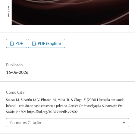
PDF
PDF (English)
Publicado
16-06-2026
Como Citar
Sousa, M., Silvério, M. V., Pirraça, M., Mina , R., & Cioga, E. (2026). Literacia em saúde
infantil - estudo de caso em escola privada.
Revista De Investigação & Inovação Em
Saúde
,
9
, e509. https://doi.org/10.37914/riis.v9.509
Formatos Citação