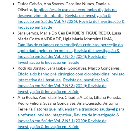
Dulce Galvão, Ana Soares, Carolina Nunes, Daniela
Oliveira,
Implicações do uso das tecnologias digitais no
desenvolvimento infantil
,
Revista de Investigação &
Inovação em Saúde: Vol. 9 (2026): Revista de Investigação &
Inovação em Saúde
Sara Lemos, Maria Do Céu BARBIERI-FIGUEIREDO, Luísa
Maria Costa ANDRADE, Lígia Maria Monteiro LIMA,
Famílias de crianças com condições crónicas: perceção do
apoio dado pelos enfermeiros
,
Revista de Investigação &
Inovação em Saúde: Vol. 7 N.º 2 (2024): Revista de
Investigação & Inovação em Saúde
Rodrigo Jordão, Sara Isabel Gonçalves, Marco Gonçalves,
Eficácia do banho pré-cirúrgico com clorohexidina: revisão
integrativa da literatura
,
Revista de Investigação &
Inovação em Saúde: Vol. 7 N.º 3 (2024): Revista de
Investigação & Inovação em Saúde
Ana Rocha, Andreia Silva, Cláudia Araújo, Liliana Peneda,
Pedro Felícia, Susana Gonçalves, Ana Quesado, António
Ferreira,
Fatores que influenciam a transição saudável para
a reforma: revisão integrativa
,
Revista de Investigação &
Inovação em Saúde: Vol. 3 N.º 1 (2020): Revista de
Investigação & Inovação em Saúde