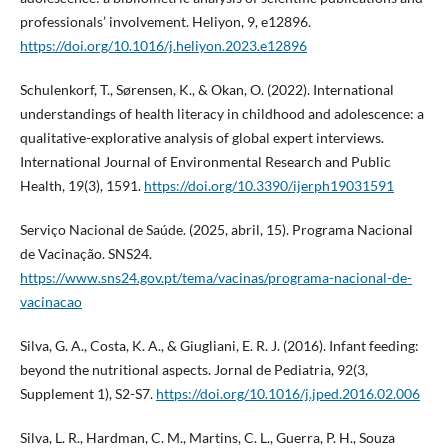
professionals’ involvement. Heliyon, 9, e12896.
https://doi.org/10.1016/j.heliyon.2023.e12896
Schulenkorf, T., Sørensen, K., & Okan, O. (2022). International
understandings of health literacy in childhood and adolescence: a
qualitative-explorative analysis of global expert interviews.
International Journal of Environmental Research and Public
Health, 19(3), 1591.
https://doi.org/10.3390/ijerph19031591
Serviço Nacional de Saúde. (2025, abril, 15). Programa Nacional
de Vacinação. SNS24.
https://www.sns24.gov.pt/tema/vacinas/programa-nacional-de-
vacinacao
Silva, G. A., Costa, K. A., & Giugliani, E. R. J. (2016). Infant feeding:
beyond the nutritional aspects. Jornal de Pediatria, 92(3,
Supplement 1), S2-S7.
https://doi.org/10.1016/j.jped.2016.02.006
Silva, L. R., Hardman, C. M., Martins, C. L., Guerra, P. H., Souza