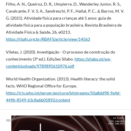
Filho, A. N., Queiroz, D. R., Umpierre, D., Wanderley Junior, R. S.,
Cavalcante, F. V. S. A., Sandreschi, P. F., Hallal, P. C., & Barros, M. V.
G. (2021). Atividade física para crianças até 5 anos: guia de
atividade física para a população brasileira. Revista Brasileira de
Atividade Física & Saúde, 26, e0213.
https://rbafs.org.br/RBAFS/article/view/14563
Vilelas, J. (2020). Investigação - O processo de construção do
conhecimento (3ª ed.). Edições Sílabo.
https://silabo.pt/wp-
content/uploads/9789895610976.pdf
World Health Organization. (2013). Health literacy: the solid
facts. WHO Regional Office for Europe.
https://iris.who.int/server/api/core/bitstreams/50a8dd98-9a4d-
449b-8549-63c8a6b05892/content