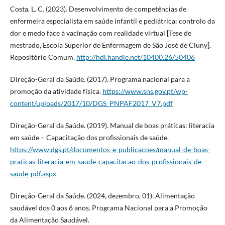
Costa, L. C. (2023). Desenvolvimento de competências de
enfermeira especialista em saúde infantil e pediátrica: controlo da
dor e medo face à vacinação com realidade virtual [Tese de
mestrado, Escola Superior de Enfermagem de São José de Cluny].
Repositório Comum.
http://hdl.handle.net/10400.26/50406
Direção-Geral da Saúde. (2017). Programa nacional para a
promoção da atividade física.
https://www.sns.gov.pt/wp-
content/uploads/2017/10/DGS_PNPAF2017_V7.pdf
Direção-Geral da Saúde. (2019). Manual de boas práticas: literacia
em saúde – Capacitação dos profissionais de saúde.
https://www.dgs.pt/documentos-e-publicacoes/manual-de-boas-
praticas-literacia-em-saude-capacitacao-dos-profissionais-de-
saude-pdf.aspx
Direção-Geral da Saúde. (2024, dezembro, 01). Alimentação
saudável dos 0 aos 6 anos. Programa Nacional para a Promoção
da Alimentação Saudável.