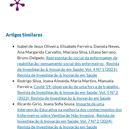
Artigos Similares
Isabel de Jesus Oliveira, Elisabete Ferreira, Daniela Neves,
Ana Margarida Carvalho, Mariana Silva, Liliana Serrano,
Bruno Delgado,
Representação social da enfermagem de
reabilitação: pensamento social dos enfermeiros
,
Revista
de Investigação & Inovação em Saúde: Vol. 4 N.º 1 (2021):
Revista de Investigação & Inovação em Saúde
Rodrigo Silva, Joana Almeida, Maria Martins, Manuela
Ferreira,
Covid-19: observação de uma força de trabalho
,
Revista de Investigação & Inovação em Saúde: Vol. 5 N.º 2
(2022): Revista de Investigação & Inovação em Saúde
Ricardo Gírio, Joana Sofia Sousa,
Impacte de uma
Intervenção Educativa na melhoria dos conhecimentos dos
Enfermeiros sobre Ventilação Não Invasiva
,
Revista de
Investigação & Inovação em Saúde: Vol. 7 N.º 2 (2024):
Revista de Investigação & Inovação em Saúde