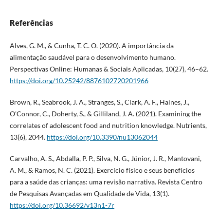
Referências
Alves, G. M., & Cunha, T. C. O. (2020). A importância da
alimentação saudável para o desenvolvimento humano.
Perspectivas Online: Humanas & Sociais Aplicadas, 10(27), 46–62.
https://doi.org/10.25242/8876102720201966
Brown, R., Seabrook, J. A., Stranges, S., Clark, A. F., Haines, J.,
O'Connor, C., Doherty, S., & Gilliland, J. A. (2021). Examining the
correlates of adolescent food and nutrition knowledge. Nutrients,
13(6), 2044.
https://doi.org/10.3390/nu13062044
Carvalho, A. S., Abdalla, P. P., Silva, N. G., Júnior, J. R., Mantovani,
A. M., & Ramos, N. C. (2021). Exercício físico e seus benefícios
para a saúde das crianças: uma revisão narrativa. Revista Centro
de Pesquisas Avançadas em Qualidade de Vida, 13(1).
https://doi.org/10.36692/v13n1-7r