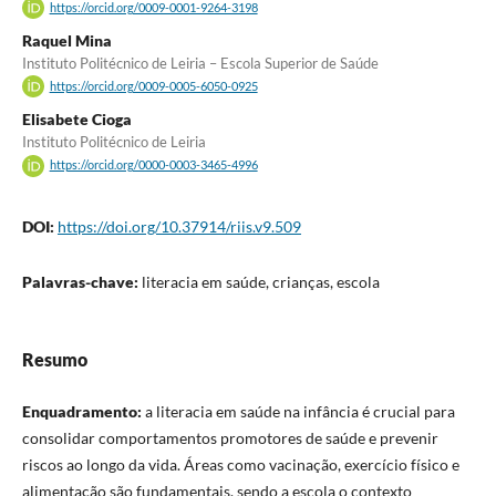
https://orcid.org/0009-0001-9264-3198
Raquel Mina
Instituto Politécnico de Leiria – Escola Superior de Saúde
https://orcid.org/0009-0005-6050-0925
Elisabete Cioga
Instituto Politécnico de Leiria
https://orcid.org/0000-0003-3465-4996
DOI:
https://doi.org/10.37914/riis.v9.509
Palavras-chave:
literacia em saúde, crianças, escola
Resumo
Enquadramento:
a literacia em saúde na infância é crucial para
consolidar comportamentos promotores de saúde e prevenir
riscos ao longo da vida. Áreas como vacinação, exercício físico e
alimentação são fundamentais, sendo a escola o contexto