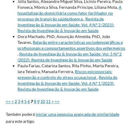
Júlia Santos, Alexandre Miguel Silva, Licínio Pereira, Paula
Fonseca, Mónica Silva, Fernanda Príncipe, Liliana Mota,
A
hospitalização domiciliária como fator facilitador no
processo de transição saúde/doença
,
Revista de
Investigação & Inovação em Saúde: Vol. 4 N.º 2 (2021):
Revista de Investigação & Inovação em Saúde
Dora Machado, PhD, Assunção Almeida, PhD, João
Tavares,
Relação entre características sociodemográficas e
profissionais e comportamentos assertivos dos enfermeiros
,
Revista de Investigação & Inovação em Saúde: Vol. 5 N.º 2
(2022): Revista de Investigação & Inovação em Saúde
Paula Farias, Catarina Santos, Rita Pinho, Marta Pereira,
Iara Teixeira, Manuela Ferreira,
Riscos psicossociais:
prevenção e controlo do stress ocupacional
,
Revista de
Investigação & Inovação em Saúde: Vol. 6 N.º 1 (2023):
Revista de Investigação & Inovação em Saúde
<<
<
2
3
4
5
6
7
8
9
10
11
>
>>
Também poderá
iniciar uma pesquisa avançada de similaridade
para este artigo.