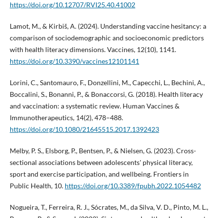
https://doi.org/10.12707/RVI25.40.41002
Lamot, M., & Kirbiš, A. (2024). Understanding vaccine hesitancy: a
comparison of sociodemographic and socioeconomic predictors
with health literacy dimensions. Vaccines, 12(10), 1141.
https://doi.org/10.3390/vaccines12101141
Lorini, C., Santomauro, F., Donzellini, M., Capecchi, L., Bechini, A.,
Boccalini, S., Bonanni, P., & Bonaccorsi, G. (2018). Health literacy
and vaccination: a systematic review. Human Vaccines &
Immunotherapeutics, 14(2), 478–488.
https://doi.org/10.1080/21645515.2017.1392423
Melby, P. S., Elsborg, P., Bentsen, P., & Nielsen, G. (2023). Cross-
sectional associations between adolescents' physical literacy,
sport and exercise participation, and wellbeing. Frontiers in
Public Health, 10.
https://doi.org/10.3389/fpubh.2022.1054482
Nogueira, T., Ferreira, R. J., Sócrates, M., da Silva, V. D., Pinto, M. L.,