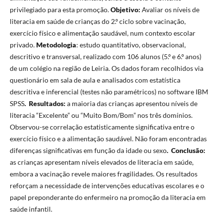
privilegiado para esta promoção.
Objetivo:
Avaliar os níveis de
literacia em saúde de crianças do 2.º ciclo sobre vacinação,
exercício físico e alimentação saudável, num contexto escolar
privado.
Metodologia
: estudo quantitativo, observacional,
descritivo e transversal, realizado com 106 alunos (5.º e 6.º anos)
de um colégio na região de Leiria. Os dados foram recolhidos via
questionário em sala de aula e analisados com estatística
descritiva e inferencial (testes não paramétricos) no software IBM
SPSS
.
Resultados:
a maioria das crianças apresentou níveis de
literacia “Excelente” ou “Muito Bom/Bom” nos três domínios.
Observou-se correlação estatisticamente significativa entre o
exercício físico e a alimentação saudável. Não foram encontradas
diferenças significativas em função da idade ou sexo
.
Conclusão:
as crianças apresentam níveis elevados de literacia em saúde,
embora a vacinação revele maiores fragilidades. Os resultados
reforçam a necessidade de intervenções educativas escolares e o
papel preponderante do enfermeiro na promoção da literacia em
saúde infantil.