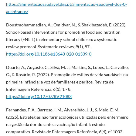
https://alimentacaosaudavel.dgs.pt/alimentacao-saudavel-dos-0-
aos-6-anos/
Doustmohammadian, A., Omidvar, N., & Shakibazadeh, E. (2020).
School-based interventions for promoting food and nutrition
literacy (FNLIT) in elementary school children: a systematic
review protocol. Systematic reviews, 9(1), 87.
https://doi.org/10.1186/s13643-020-01339-0
Duarte, A., Augusto, C., Silva, M. J., Martins, S., Lopes, L., Carvalho,
G., & Rosário, R. (2022). Promoção de estilos de vida saudáveis na
primeira infância: a voz de familiares e peritos. Revista de
Enfermagem Referência, 6(1), 1 - 8.
https://doi.org/10.12707/RV21083
Fernandes, F. A., Barroso, I. M., Alvarelhão, J. J., & Melo, E. M.
(2025). Estratégias não farmacológicas utilizadas pelo enfermeiro
na gestão da dor durante a vacinação infantil: estudo
comparativo. Revista de Enfermagem Referência, 6(4), e41002.