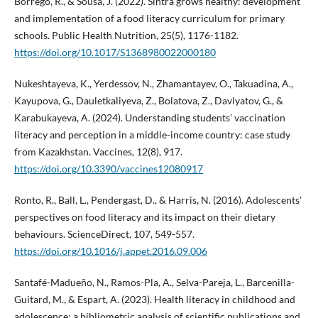
Borrego, R., & Sousa, J. (2022). Sintra grows healthy: development
and implementation of a food literacy curriculum for primary
schools. Public Health Nutrition, 25(5), 1176-1182.
https://doi.org/10.1017/S1368980022000180
Nukeshtayeva, K., Yerdessov, N., Zhamantayev, O., Takuadina, A.,
Kayupova, G., Dauletkaliyeva, Z., Bolatova, Z., Davlyatov, G., &
Karabukayeva, A. (2024). Understanding students’ vaccination
literacy and perception in a middle-income country: case study
from Kazakhstan. Vaccines, 12(8), 917.
https://doi.org/10.3390/vaccines12080917
Ronto, R., Ball, L., Pendergast, D., & Harris, N. (2016). Adolescents'
perspectives on food literacy and its impact on their dietary
behaviours. ScienceDirect, 107, 549-557.
https://doi.org/10.1016/j.appet.2016.09.006
Santafé-Madueño, N., Ramos-Pla, A., Selva-Pareja, L., Barcenilla-
Guitard, M., & Espart, A. (2023). Health literacy in childhood and
adolescence: a bibliometric analysis of scientific publications and