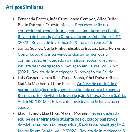
Artigos Similares
Fernanda Bastos, Inês Cruz, Joana Campos, Alice Brito,
Paulo Parente, Ernesto Morais,
Representação do
conhecimento em enfermagem – a família como cliente
,
Revista de Investigação & Inovação em Saúde: Vol. 5 N.º 1
(2022): Revista de Investigação & Inovação em Saúde
Sérgio Soares, Carla Pinho, Elisabete Bastos, Luísa Ferreira,
Contributos das intervenções dos enfermeiros na
comunicação em cuidados paliativos: scoping review
,
Revista de Investigação & Inovação em Saúde: Vol. 7 N.º 1
(2024): Revista de Investigação & Inovação em Saúde
Luis Gaspar, Neuza Reis, Paula Sousa, Abel Paiva e Silva,
Natália Machado, Filipe Pereira,
Análise de conteúdo à
parametrização portuguesa relacionada com o Processo
Respiratório
,
Revista de Investigação & Inovação em Saúde:
Vol. 6 N.º 1 (2023): Revista de Investigação & Inovação em
Saúde
Elson Junior, Elza Higa, Magali Moraes,
Necessidades da
equipe de enfermagem atuante nos cuidados paliativos
domiciliares: revisão integrativa
,
Revista de Investigação &
Inovação em Saúde: Vol. 9 (2026): Revista de Investigação &