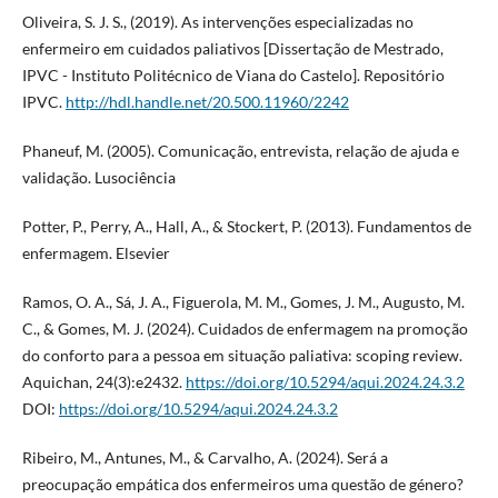
Oliveira, S. J. S., (2019). As intervenções especializadas no
enfermeiro em cuidados paliativos [Dissertação de Mestrado,
IPVC - Instituto Politécnico de Viana do Castelo]. Repositório
IPVC.
http://hdl.handle.net/20.500.11960/2242
Phaneuf, M. (2005). Comunicação, entrevista, relação de ajuda e
validação. Lusociência
Potter, P., Perry, A., Hall, A., & Stockert, P. (2013). Fundamentos de
enfermagem. Elsevier
Ramos, O. A., Sá, J. A., Figuerola, M. M., Gomes, J. M., Augusto, M.
C., & Gomes, M. J. (2024). Cuidados de enfermagem na promoção
do conforto para a pessoa em situação paliativa: scoping review.
Aquichan, 24(3):e2432.
https://doi.org/10.5294/aqui.2024.24.3.2
DOI:
https://doi.org/10.5294/aqui.2024.24.3.2
Ribeiro, M., Antunes, M., & Carvalho, A. (2024). Será a
preocupação empática dos enfermeiros uma questão de género?