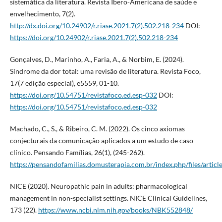
sistemática da literatura. Revista Ibero-Americana de saúde e
envelhecimento, 7(2).
http://dx.doi.org/10.24902/r.riase.2021.7(2).502.218-234
DOI:
https://doi.org/10.24902/r.riase.2021.7(2).502.218-234
Gonçalves, D., Marinho, A., Faria, A., & Norbim, E. (2024).
Síndrome da dor total: uma revisão de literatura. Revista Foco,
17(7 edição especial), e5559, 01-10.
https://doi.org/10.54751/revistafoco.ed.esp-032
DOI:
https://doi.org/10.54751/revistafoco.ed.esp-032
Machado, C., S., & Ribeiro, C. M. (2022). Os cinco axiomas
conjecturais da comunicação aplicados a um estudo de caso
clínico. Pensando Famílias, 26(1), (245-262).
https://pensandofamilias.domusterapia.com.br/index.php/files/articl
NICE (2020). Neuropathic pain in adults: pharmacological
management in non-specialist settings. NICE Clinical Guidelines,
173 (22).
https://www.ncbi.nlm.nih.gov/books/NBK552848/