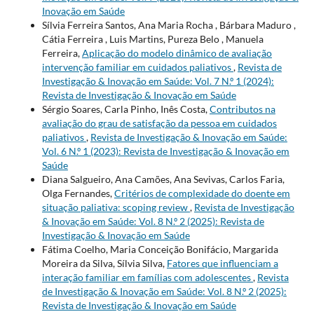
Inovação em Saúde
Sílvia Ferreira Santos, Ana Maria Rocha , Bárbara Maduro ,
Cátia Ferreira , Luis Martins, Pureza Belo , Manuela
Ferreira,
Aplicação do modelo dinâmico de avaliação
intervenção familiar em cuidados paliativos
,
Revista de
Investigação & Inovação em Saúde: Vol. 7 N.º 1 (2024):
Revista de Investigação & Inovação em Saúde
Sérgio Soares, Carla Pinho, Inês Costa,
Contributos na
avaliação do grau de satisfação da pessoa em cuidados
paliativos
,
Revista de Investigação & Inovação em Saúde:
Vol. 6 N.º 1 (2023): Revista de Investigação & Inovação em
Saúde
Diana Salgueiro, Ana Camões, Ana Sevivas, Carlos Faria,
Olga Fernandes,
Critérios de complexidade do doente em
situação paliativa: scoping review
,
Revista de Investigação
& Inovação em Saúde: Vol. 8 N.º 2 (2025): Revista de
Investigação & Inovação em Saúde
Fátima Coelho, Maria Conceição Bonifácio, Margarida
Moreira da Silva, Sílvia Silva,
Fatores que influenciam a
interação familiar em famílias com adolescentes
,
Revista
de Investigação & Inovação em Saúde: Vol. 8 N.º 2 (2025):
Revista de Investigação & Inovação em Saúde