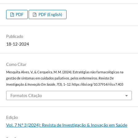
PDF
PDF (English)
Publicado
18-12-2024
Como Citar
Mesquita Alves, V., & Cerqueira, M. M. (2024). Estratégias não farmacológicas na
gestão de sintomas em cuidados paliativos, pelos enfermeiros.
Revista De
Investigação & Inovação Em Saúde
,
7
(3), 1–12. https://doi.org/10.37914/riis.v7.403
Formatos Citação
Edição
Vol. 7 N.º 3 (2024): Revista de Investigação & Inovação em Saúde