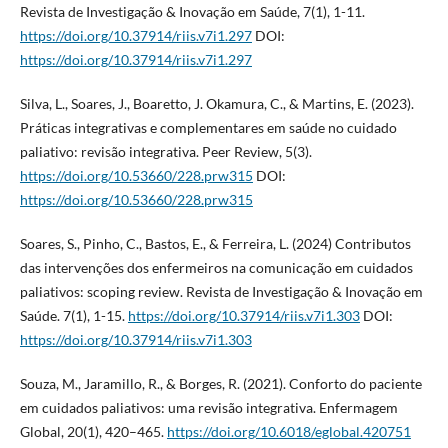
Revista de Investigação & Inovação em Saúde, 7(1), 1-11.
https://doi.org/10.37914/riis.v7i1.297
DOI:
https://doi.org/10.37914/riis.v7i1.297
Silva, L., Soares, J., Boaretto, J. Okamura, C., & Martins, E. (2023).
Práticas integrativas e complementares em saúde no cuidado
paliativo: revisão integrativa. Peer Review, 5(3).
https://doi.org/10.53660/228.prw315
DOI:
https://doi.org/10.53660/228.prw315
Soares, S., Pinho, C., Bastos, E., & Ferreira, L. (2024) Contributos
das intervenções dos enfermeiros na comunicação em cuidados
paliativos: scoping review. Revista de Investigação & Inovação em
Saúde. 7(1), 1-15.
https://doi.org/10.37914/riis.v7i1.303
DOI:
https://doi.org/10.37914/riis.v7i1.303
Souza, M., Jaramillo, R., & Borges, R. (2021). Conforto do paciente
em cuidados paliativos: uma revisão integrativa. Enfermagem
Global, 20(1), 420–465.
https://doi.org/10.6018/eglobal.420751