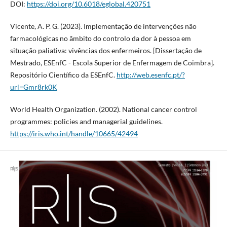
DOI:
https://doi.org/10.6018/eglobal.420751
Vicente, A. P. G. (2023). Implementação de intervenções não
farmacológicas no âmbito do controlo da dor à pessoa em
situação paliativa: vivências dos enfermeiros. [Dissertação de
Mestrado, ESEnfC - Escola Superior de Enfermagem de Coimbra].
Repositório Científico da ESEnfC.
http://web.esenfc.pt/?
url=Gmr8rk0K
World Health Organization. (‎2002)‎. National cancer control
programmes: policies and managerial guidelines.
https://iris.who.int/handle/10665/42494