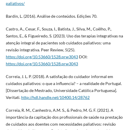
paliativos/
Bardin, L. (2016). Análise de conteúdos. Edições 70.
Castro, A., Cesar, F., Souza, I., Batista, J., Silva, M., Coêlho, P.,
Santos, E., & Figueiredo, S. (2023). Uso das terapias integrativas na
atenção integral de pacientes sob cuidados paliativos: uma
revisão integrativa. Peer Review, 5(25).
https://doi.org/10.53660/1528.prw3043
DOI:
https://doi.org/10.53660/1528.prw3043
Correia, J. L. P. (2018). A satisfação do cuidador informal em
cuidados paliativos: o que a influencia? – a realidade de Portugal.
[Dissertação de Mestrado, Universidade Católica Portuguesa].
Veritati.
http://hdl.handle.net/10400.14/28762
Correia, R. M., Canhestro, A.M. S., & Pedro, M. G. F. (2021). A
importância da capitação dos profissionais de saúde na prestação
de cuidados aos doentes com necessidades paliativos: revisão