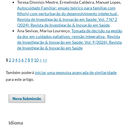
Teresa Dionísio Mestre, Ermelinda Caldeira, Manuel Lopes,
Autocuidado Familiar: ensaio teórico para famílias com
filho(s) com perturbação do desenvolvimento intelectual
,
Revista de Investigação & Inovação em Saúde: Vol. 7 N.º 2
(2024): Revista de Investigação & Inovação em Saúde
Ana Sevivas, Marisa Lourenço,
Tomada de decisão na gestão
da dor em cuidados paliativos: revisão integrativa
,
Revista
de Investigação & Inovação em Saúde: Vol. 9 (2026): Revista
de Investigação & Inovação em Saúde
1
2
3
4
5
6
7
8
9
10
>
>>
Também poderá
iniciar uma pesquisa avançada de similaridade
para este artigo.
Nova Submissão
Idioma