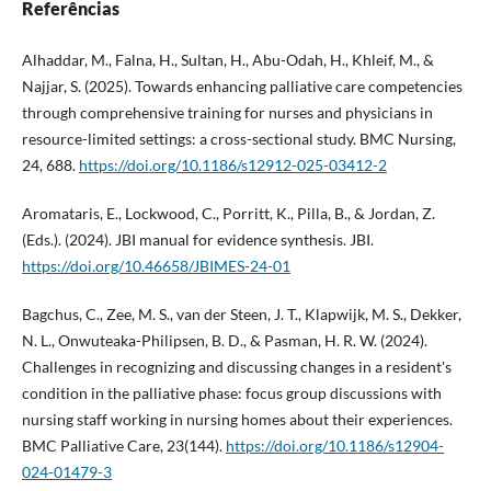
Referências
Alhaddar, M., Falna, H., Sultan, H., Abu-Odah, H., Khleif, M., &
Najjar, S. (2025). Towards enhancing palliative care competencies
through comprehensive training for nurses and physicians in
resource-limited settings: a cross-sectional study. BMC Nursing,
24, 688.
https://doi.org/10.1186/s12912-025-03412-2
Aromataris, E., Lockwood, C., Porritt, K., Pilla, B., & Jordan, Z.
(Eds.). (2024). JBI manual for evidence synthesis. JBI.
https://doi.org/10.46658/JBIMES-24-01
Bagchus, C., Zee, M. S., van der Steen, J. T., Klapwijk, M. S., Dekker,
N. L., Onwuteaka-Philipsen, B. D., & Pasman, H. R. W. (2024).
Challenges in recognizing and discussing changes in a resident's
condition in the palliative phase: focus group discussions with
nursing staff working in nursing homes about their experiences.
BMC Palliative Care, 23(144).
https://doi.org/10.1186/s12904-
024-01479-3