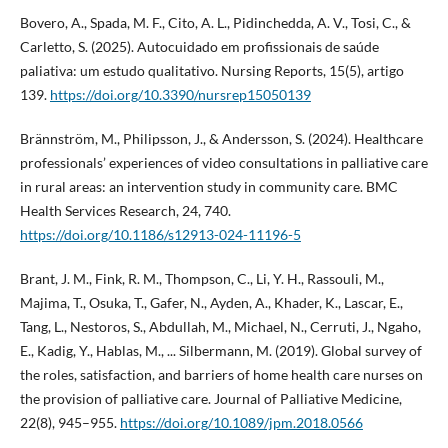
Bovero, A., Spada, M. F., Cito, A. L., Pidinchedda, A. V., Tosi, C., &
Carletto, S. (2025). Autocuidado em profissionais de saúde
paliativa: um estudo qualitativo. Nursing Reports, 15(5), artigo
139.
https://doi.org/10.3390/nursrep15050139
Brännström, M., Philipsson, J., & Andersson, S. (2024). Healthcare
professionals’ experiences of video consultations in palliative care
in rural areas: an intervention study in community care. BMC
Health Services Research, 24, 740.
https://doi.org/10.1186/s12913-024-11196-5
Brant, J. M., Fink, R. M., Thompson, C., Li, Y. H., Rassouli, M.,
Majima, T., Osuka, T., Gafer, N., Ayden, A., Khader, K., Lascar, E.,
Tang, L., Nestoros, S., Abdullah, M., Michael, N., Cerruti, J., Ngaho,
E., Kadig, Y., Hablas, M., ... Silbermann, M. (2019). Global survey of
the roles, satisfaction, and barriers of home health care nurses on
the provision of palliative care. Journal of Palliative Medicine,
22(8), 945–955.
https://doi.org/10.1089/jpm.2018.0566