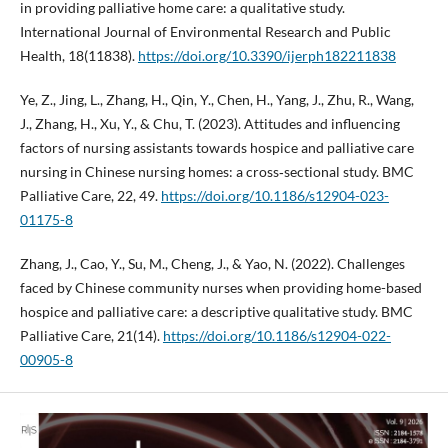
in providing palliative home care: a qualitative study.
International Journal of Environmental Research and Public
Health, 18(11838).
https://doi.org/10.3390/ijerph182211838
Ye, Z., Jing, L., Zhang, H., Qin, Y., Chen, H., Yang, J., Zhu, R., Wang,
J., Zhang, H., Xu, Y., & Chu, T. (2023). Attitudes and influencing
factors of nursing assistants towards hospice and palliative care
nursing in Chinese nursing homes: a cross‐sectional study. BMC
Palliative Care, 22, 49.
https://doi.org/10.1186/s12904-023-
01175-8
Zhang, J., Cao, Y., Su, M., Cheng, J., & Yao, N. (2022). Challenges
faced by Chinese community nurses when providing home-based
hospice and palliative care: a descriptive qualitative study. BMC
Palliative Care, 21(14).
https://doi.org/10.1186/s12904-022-
00905-8