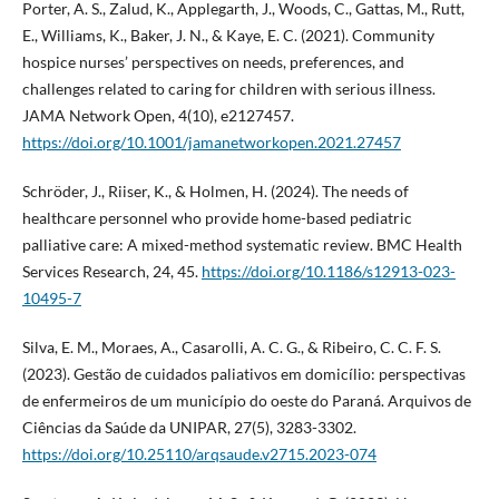
Porter, A. S., Zalud, K., Applegarth, J., Woods, C., Gattas, M., Rutt,
E., Williams, K., Baker, J. N., & Kaye, E. C. (2021). Community
hospice nurses’ perspectives on needs, preferences, and
challenges related to caring for children with serious illness.
JAMA Network Open, 4(10), e2127457.
https://doi.org/10.1001/jamanetworkopen.2021.27457
Schröder, J., Riiser, K., & Holmen, H. (2024). The needs of
healthcare personnel who provide home-based pediatric
palliative care: A mixed-method systematic review. BMC Health
Services Research, 24, 45.
https://doi.org/10.1186/s12913-023-
10495-7
Silva, E. M., Moraes, A., Casarolli, A. C. G., & Ribeiro, C. C. F. S.
(2023). Gestão de cuidados paliativos em domicílio: perspectivas
de enfermeiros de um município do oeste do Paraná. Arquivos de
Ciências da Saúde da UNIPAR, 27(5), 3283-3302.
https://doi.org/10.25110/arqsaude.v2715.2023-074