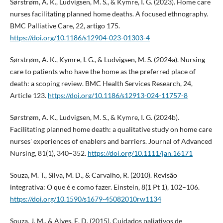
Sørstrøm, A. K., Ludvigsen, M. S., & Kymre, I. G. (2023). Home care
nurses facilitating planned home deaths. A focused ethnography.
BMC Palliative Care, 22, artigo 175.
https://doi.org/10.1186/s12904-023-01303-4
Sørstrøm, A. K., Kymre, I. G., & Ludvigsen, M. S. (2024a). Nursing
care to patients who have the home as the preferred place of
death: a scoping review. BMC Health Services Research, 24,
Article 123.
https://doi.org/10.1186/s12913-024-11757-8
Sørstrøm, A. K., Ludvigsen, M. S., & Kymre, I. G. (2024b).
Facilitating planned home death: a qualitative study on home care
nurses' experiences of enablers and barriers. Journal of Advanced
Nursing, 81(1), 340–352.
https://doi.org/10.1111/jan.16171
Souza, M. T., Silva, M. D., & Carvalho, R. (2010). Revisão
integrativa: O que é e como fazer. Einstein, 8(1 Pt 1), 102–106.
https://doi.org/10.1590/s1679-45082010rw1134
Souza, J. M., & Alves, E. D. (2015). Cuidados paliativos de