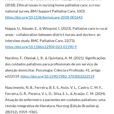
(2018). Ethical issues in nursing home palliative care: a cross-
national survey. BMJ Support Palliative Care, 10(3)
https://doi.org/10.1136/bmjspcare-2018-001643
Näppä, U., Nässén, E., & Winqvist, I. (2023). Palliative care in rural
areas - collaboration between district nurses and doctors: an
interview study. BMC Palliative Care, 22(73).
https://doi.org/10.1186/s12904-023-01190-9
Nardino, F., Olesiak, L. R., & Quintana, A. M. (2021). Significações
dos cuidados paliativos para profissionais de um serviço de
atenção domiciliar. Psicologia: Ciência e Profissão, 41, artigo
e222519.
https://doi.org/10.1590/1982-3703003222519
Nascimento, N. B., Ferreira, B. E. S., Assis, V. L., Castro, C. M. F.,
Ferreira, G. R., Pereira, V. L. D., Silva, E. L., & Araújo, C. M. (2024).
Atuação do enfermeiro a pacientes em cuidados paliativos: uma
revisão integrativa de literatura. Nursing (Edição Brasileira),
28(312), 9359–9365.