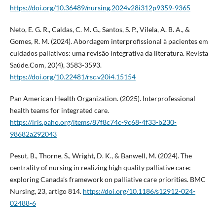
https://doi.org/10.36489/nursing.2024v28i312p9359-9365
Neto, E. G. R., Caldas, C. M. G., Santos, S. P., Vilela, A. B. A., &
Gomes, R. M. (2024). Abordagem interprofissional à pacientes em
cuidados paliativos: uma revisão integrativa da literatura. Revista
Saúde.Com, 20(4), 3583-3593.
https://doi.org/10.22481/rsc.v20i4.15154
Pan American Health Organization. (2025). Interprofessional
health teams for integrated care.
https://iris.paho.org/items/87f8c74c-9c68-4f33-b230-
98682a292043
Pesut, B., Thorne, S., Wright, D. K., & Banwell, M. (2024). The
centrality of nursing in realizing high quality palliative care:
exploring Canada’s framework on palliative care priorities. BMC
Nursing, 23, artigo 814.
https://doi.org/10.1186/s12912-024-
02488-6