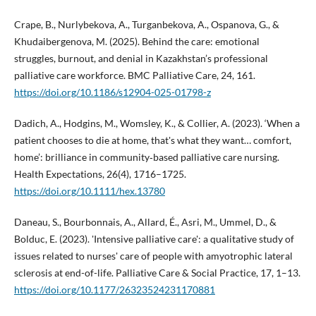
Crape, B., Nurlybekova, A., Turganbekova, A., Ospanova, G., &
Khudaibergenova, M. (2025). Behind the care: emotional
struggles, burnout, and denial in Kazakhstan’s professional
palliative care workforce. BMC Palliative Care, 24, 161.
https://doi.org/10.1186/s12904-025-01798-z
Dadich, A., Hodgins, M., Womsley, K., & Collier, A. (2023). ‘When a
patient chooses to die at home, that's what they want… comfort,
home’: brilliance in community‐based palliative care nursing.
Health Expectations, 26(4), 1716–1725.
https://doi.org/10.1111/hex.13780
Daneau, S., Bourbonnais, A., Allard, É., Asri, M., Ummel, D., &
Bolduc, E. (2023). 'Intensive palliative care': a qualitative study of
issues related to nurses' care of people with amyotrophic lateral
sclerosis at end-of-life. Palliative Care & Social Practice, 17, 1–13.
https://doi.org/10.1177/26323524231170881