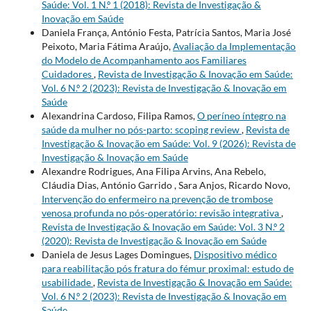
Saúde: Vol. 1 N.º 1 (2018): Revista de Investigação &
Inovação em Saúde
Daniela França, António Festa, Patrícia Santos, Maria José
Peixoto, Maria Fátima Araújo,
Avaliação da Implementação
do Modelo de Acompanhamento aos Familiares
Cuidadores
,
Revista de Investigação & Inovação em Saúde:
Vol. 6 N.º 2 (2023): Revista de Investigação & Inovação em
Saúde
Alexandrina Cardoso, Filipa Ramos,
O períneo íntegro na
saúde da mulher no pós-parto: scoping review
,
Revista de
Investigação & Inovação em Saúde: Vol. 9 (2026): Revista de
Investigação & Inovação em Saúde
Alexandre Rodrigues, Ana Filipa Arvins, Ana Rebelo,
Cláudia Dias, António Garrido , Sara Anjos, Ricardo Novo,
Intervenção do enfermeiro na prevenção de trombose
venosa profunda no pós-operatório: revisão integrativa
,
Revista de Investigação & Inovação em Saúde: Vol. 3 N.º 2
(2020): Revista de Investigação & Inovação em Saúde
Daniela de Jesus Lages Domingues,
Dispositivo médico
para reabilitação pós fratura do fémur proximal: estudo de
usabilidade
,
Revista de Investigação & Inovação em Saúde:
Vol. 6 N.º 2 (2023): Revista de Investigação & Inovação em
Saúde