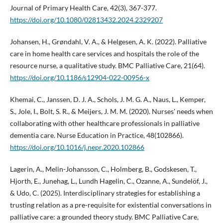
Journal of Primary Health Care, 42(3), 367-377.
https://doi.org/10.1080/02813432.2024.2329207
Johansen, H., Grøndahl, V. A., & Helgesen, A. K. (2022). Palliative
care in home health care services and hospitals the role of the
resource nurse, a qualitative study. BMC Palliative Care, 21(64).
https://doi.org/10.1186/s12904-022-00956-x
Khemai, C., Janssen, D. J. A., Schols, J. M. G. A., Naus, L., Kemper,
S., Jole, I., Bolt, S. R., & Meijers, J. M. M. (2020). Nurses' needs when
collaborating with other healthcare professionals in palliative
dementia care. Nurse Education in Practice, 48(102866).
https://doi.org/10.1016/j.nepr.2020.102866
Lagerin, A., Melin-Johansson, C., Holmberg, B., Godskesen, T.,
Hjorth, E., Junehag, L., Lundh Hagelin, C., Ozanne, A., Sundelöf, J.,
& Udo, C. (2025). Interdisciplinary strategies for establishing a
trusting relation as a pre-requisite for existential conversations in
palliative care: a grounded theory study. BMC Palliative Care,