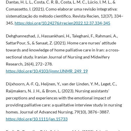
Dantas, H. L. L., Costa, C. R. B., Costa, L. M. C., Lúcio, I. M. L., &
Comassetto, I. (2021). Como elaborar uma revisão integrativa:
sistematização do método científico. Revista Recien, 12(37), 334–
345.
https://doi.org/10.24276/rrecien2022.12.37.334-345
Dehghannezhad, J., Hassankhani, H., Taleghani, F., Rahmani, A.,
SattarPour, S., & Sanaat, Z. (2021). Home care nurses’ attitude
towards and knowledge of home palliative care in Iran: a cross‐
sectional study. Iranian Journal of Nursing and Midwifery
Research, 26(4), 272–278.
https://doi.org/10.4103/ijnmr.IJNMR_249_19
Dijxhoorn, A.-F. Q., Heijnen, Y., van der Linden, Y. M., Leget, C.,
Raijmakers, N. J. H., & Brom, L. (2023). Nursing assistants'
perceptions and experiences with the emotional impact of
providing palliative care: a qualitative interview study in nursing
homes. Journal of Advanced Nursing, 79(10), 3876–3887.
https://doi.org/10.1111/jan.15733