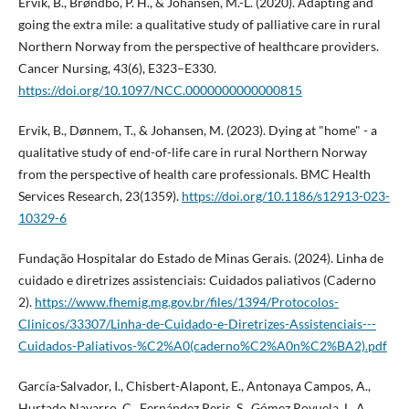
Ervik, B., Brøndbo, P. H., & Johansen, M.-L. (2020). Adapting and
going the extra mile: a qualitative study of palliative care in rural
Northern Norway from the perspective of healthcare providers.
Cancer Nursing, 43(6), E323–E330.
https://doi.org/10.1097/NCC.0000000000000815
Ervik, B., Dønnem, T., & Johansen, M. (2023). Dying at "home" - a
qualitative study of end-of-life care in rural Northern Norway
from the perspective of health care professionals. BMC Health
Services Research, 23(1359).
https://doi.org/10.1186/s12913-023-
10329-6
Fundação Hospitalar do Estado de Minas Gerais. (2024). Linha de
cuidado e diretrizes assistenciais: Cuidados paliativos (Caderno
2).
https://www.fhemig.mg.gov.br/files/1394/Protocolos-
Clinicos/33307/Linha-de-Cuidado-e-Diretrizes-Assistenciais---
Cuidados-Paliativos-%C2%A0(caderno%C2%A0n%C2%BA2).pdf
García-Salvador, I., Chisbert-Alapont, E., Antonaya Campos, A.,
Hurtado Navarro, C., Fernández Peris, S., Gómez Royuela, L. A.,