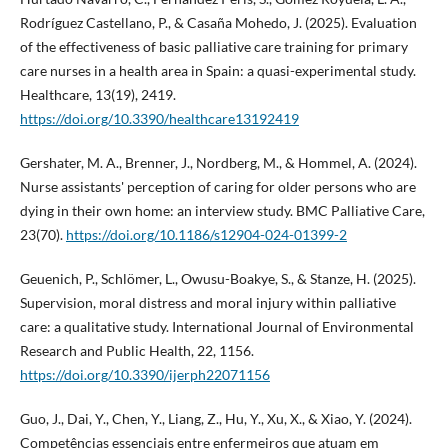
Rodríguez Castellano, P., & Casaña Mohedo, J. (2025). Evaluation
of the effectiveness of basic palliative care training for primary
care nurses in a health area in Spain: a quasi-experimental study.
Healthcare, 13(19), 2419.
https://doi.org/10.3390/healthcare13192419
Gershater, M. A., Brenner, J., Nordberg, M., & Hommel, A. (2024).
Nurse assistants' perception of caring for older persons who are
dying in their own home: an interview study. BMC Palliative Care,
23(70).
https://doi.org/10.1186/s12904-024-01399-2
Geuenich, P., Schlömer, L., Owusu-Boakye, S., & Stanze, H. (2025).
Supervision, moral distress and moral injury within palliative
care: a qualitative study. International Journal of Environmental
Research and Public Health, 22, 1156.
https://doi.org/10.3390/ijerph22071156
Guo, J., Dai, Y., Chen, Y., Liang, Z., Hu, Y., Xu, X., & Xiao, Y. (2024).
Competências essenciais entre enfermeiros que atuam em