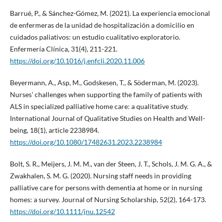
Barrué, P., & Sánchez-Gómez, M. (2021). La experiencia emocional
de enfermeras de la unidad de hospitalización a domicilio en
cuidados paliativos: un estudio cualitativo exploratorio.
Enfermería Clínica, 31(4), 211-221.
https://doi.org/10.1016/j.enfcli.2020.11.006
Beyermann, A., Asp, M., Godskesen, T., & Söderman, M. (2023).
Nurses' challenges when supporting the family of patients with
ALS in specialized palliative home care: a qualitative study.
International Journal of Qualitative Studies on Health and Well-
being, 18(1), article 2238984.
https://doi.org/10.1080/17482631.2023.2238984
Bolt, S. R., Meijers, J. M. M., van der Steen, J. T., Schols, J. M. G. A., &
Zwakhalen, S. M. G. (2020). Nursing staff needs in providing
palliative care for persons with dementia at home or in nursing
homes: a survey. Journal of Nursing Scholarship, 52(2), 164-173.
https://doi.org/10.1111/jnu.12542