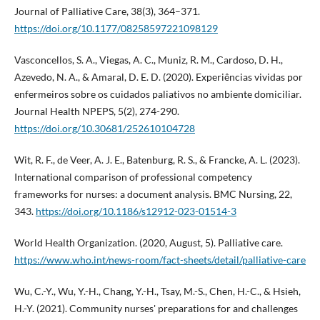
Journal of Palliative Care, 38(3), 364–371.
https://doi.org/10.1177/08258597221098129
Vasconcellos, S. A., Viegas, A. C., Muniz, R. M., Cardoso, D. H.,
Azevedo, N. A., & Amaral, D. E. D. (2020). Experiências vividas por
enfermeiros sobre os cuidados paliativos no ambiente domiciliar.
Journal Health NPEPS, 5(2), 274-290.
https://doi.org/10.30681/252610104728
Wit, R. F., de Veer, A. J. E., Batenburg, R. S., & Francke, A. L. (2023).
International comparison of professional competency
frameworks for nurses: a document analysis. BMC Nursing, 22,
343.
https://doi.org/10.1186/s12912-023-01514-3
World Health Organization. (2020, August, 5). Palliative care.
https://www.who.int/news-room/fact-sheets/detail/palliative-care
Wu, C.-Y., Wu, Y.-H., Chang, Y.-H., Tsay, M.-S., Chen, H.-C., & Hsieh,
H.-Y. (2021). Community nurses' preparations for and challenges