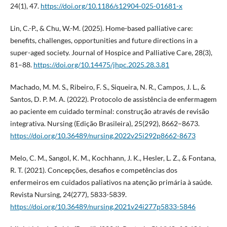
24(1), 47.
https://doi.org/10.1186/s12904-025-01681-x
Lin, C.-P., & Chu, W.-M. (2025). Home-based palliative care:
benefits, challenges, opportunities and future directions in a
super-aged society. Journal of Hospice and Palliative Care, 28(3),
81–88.
https://doi.org/10.14475/jhpc.2025.28.3.81
Machado, M. M. S., Ribeiro, F. S., Siqueira, N. R., Campos, J. L., &
Santos, D. P. M. A. (2022). Protocolo de assistência de enfermagem
ao paciente em cuidado terminal: construção através de revisão
integrativa. Nursing (Edição Brasileira), 25(292), 8662–8673.
https://doi.org/10.36489/nursing.2022v25i292p8662-8673
Melo, C. M., Sangol, K. M., Kochhann, J. K., Hesler, L. Z., & Fontana,
R. T. (2021). Concepções, desafios e competências dos
enfermeiros em cuidados paliativos na atenção primária à saúde.
Revista Nursing, 24(277), 5833-5839.
https://doi.org/10.36489/nursing.2021v24i277p5833-5846