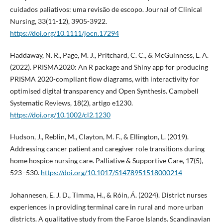
cuidados paliativos: uma revisão de escopo. Journal of Clinical
Nursing, 33(11-12), 3905-3922.
https://doi.org/10.1111/jocn.17294
Haddaway, N. R., Page, M. J., Pritchard, C. C., & McGuinness, L. A.
(2022). PRISMA2020: An R package and Shiny app for producing
PRISMA 2020-compliant flow diagrams, with interactivity for
optimised digital transparency and Open Synthesis. Campbell
Systematic Reviews, 18(2), artigo e1230.
https://doi.org/10.1002/cl2.1230
Hudson, J., Reblin, M., Clayton, M. F., & Ellington, L. (2019).
Addressing cancer patient and caregiver role transitions during
home hospice nursing care. Palliative & Supportive Care, 17(5),
523–530.
https://doi.org/10.1017/S1478951518000214
Johannesen, E. J. D., Timma, H., & Róin, Á. (2024). District nurses
experiences in providing terminal care in rural and more urban
districts. A qualitative study from the Faroe Islands. Scandinavian