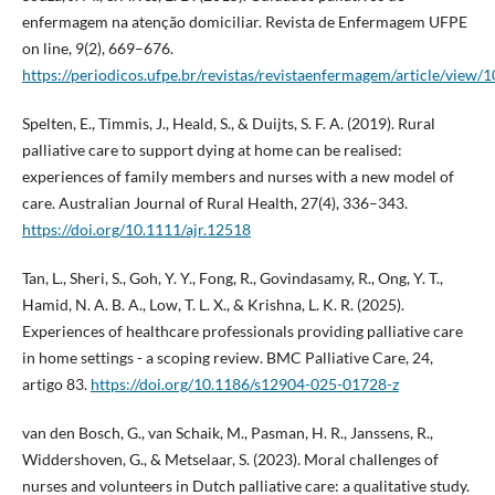
enfermagem na atenção domiciliar. Revista de Enfermagem UFPE
on line, 9(2), 669–676.
https://periodicos.ufpe.br/revistas/revistaenfermagem/article/view/
Spelten, E., Timmis, J., Heald, S., & Duijts, S. F. A. (2019). Rural
palliative care to support dying at home can be realised:
experiences of family members and nurses with a new model of
care. Australian Journal of Rural Health, 27(4), 336–343.
https://doi.org/10.1111/ajr.12518
Tan, L., Sheri, S., Goh, Y. Y., Fong, R., Govindasamy, R., Ong, Y. T.,
Hamid, N. A. B. A., Low, T. L. X., & Krishna, L. K. R. (2025).
Experiences of healthcare professionals providing palliative care
in home settings - a scoping review. BMC Palliative Care, 24,
artigo 83.
https://doi.org/10.1186/s12904-025-01728-z
van den Bosch, G., van Schaik, M., Pasman, H. R., Janssens, R.,
Widdershoven, G., & Metselaar, S. (2023). Moral challenges of
nurses and volunteers in Dutch palliative care: a qualitative study.