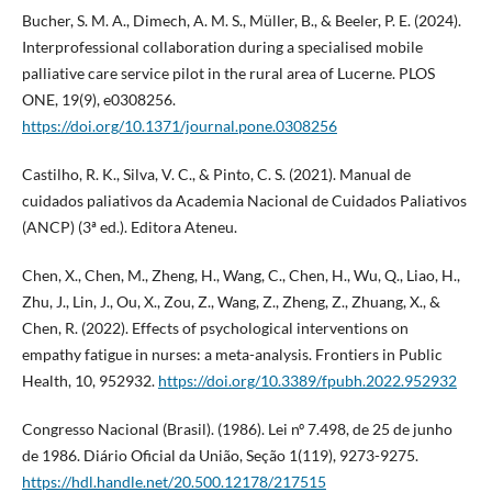
Bucher, S. M. A., Dimech, A. M. S., Müller, B., & Beeler, P. E. (2024).
Interprofessional collaboration during a specialised mobile
palliative care service pilot in the rural area of Lucerne. PLOS
ONE, 19(9), e0308256.
https://doi.org/10.1371/journal.pone.0308256
Castilho, R. K., Silva, V. C., & Pinto, C. S. (2021). Manual de
cuidados paliativos da Academia Nacional de Cuidados Paliativos
(ANCP) (3ª ed.). Editora Ateneu.
Chen, X., Chen, M., Zheng, H., Wang, C., Chen, H., Wu, Q., Liao, H.,
Zhu, J., Lin, J., Ou, X., Zou, Z., Wang, Z., Zheng, Z., Zhuang, X., &
Chen, R. (2022). Effects of psychological interventions on
empathy fatigue in nurses: a meta-analysis. Frontiers in Public
Health, 10, 952932.
https://doi.org/10.3389/fpubh.2022.952932
Congresso Nacional (Brasil). (1986). Lei nº 7.498, de 25 de junho
de 1986. Diário Oficial da União, Seção 1(119), 9273-9275.
https://hdl.handle.net/20.500.12178/217515