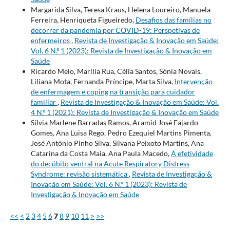
Margarida Silva, Teresa Kraus, Helena Loureiro, Manuela
Ferreira, Henriqueta Figueiredo,
Desafios das famílias no
decorrer da pandemia por COVID-19: Perspetivas de
enfermeiros
,
Revista de Investigação & Inovação em Saúde:
Vol. 6 N.º 1 (2023): Revista de Investigação & Inovação em
Saúde
Ricardo Melo, Marília Rua, Célia Santos, Sónia Novais,
Liliana Mota, Fernanda Príncipe, Marta Silva,
Intervenção
de enfermagem e coping na transição para cuidador
familiar
,
Revista de Investigação & Inovação em Saúde: Vol.
4 N.º 1 (2021): Revista de Investigação & Inovação em Saúde
Sílvia Marlene Barradas Ramos, Aramid José Fajardo
Gomes, Ana Luisa Rego, Pedro Ezequiel Martins Pimenta,
José António Pinho Silva, Silvana Peixoto Martins, Ana
Catarina da Costa Maia, Ana Paula Macedo,
A efetividade
do decúbito ventral na Acute Respiratory Distress
Syndrome: revisão sistemática
,
Revista de Investigação &
Inovação em Saúde: Vol. 6 N.º 1 (2023): Revista de
Investigação & Inovação em Saúde
<<
<
2
3
4
5
6
7
8
9
10
11
>
>>