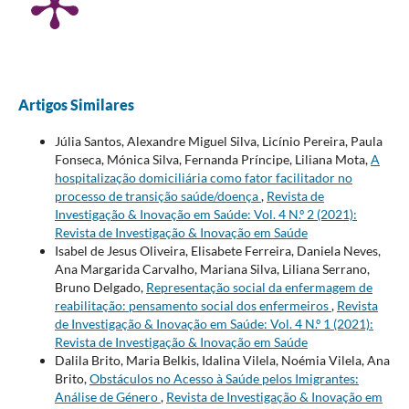
Artigos Similares
Júlia Santos, Alexandre Miguel Silva, Licínio Pereira, Paula
Fonseca, Mónica Silva, Fernanda Príncipe, Liliana Mota,
A
hospitalização domiciliária como fator facilitador no
processo de transição saúde/doença
,
Revista de
Investigação & Inovação em Saúde: Vol. 4 N.º 2 (2021):
Revista de Investigação & Inovação em Saúde
Isabel de Jesus Oliveira, Elisabete Ferreira, Daniela Neves,
Ana Margarida Carvalho, Mariana Silva, Liliana Serrano,
Bruno Delgado,
Representação social da enfermagem de
reabilitação: pensamento social dos enfermeiros
,
Revista
de Investigação & Inovação em Saúde: Vol. 4 N.º 1 (2021):
Revista de Investigação & Inovação em Saúde
Dalila Brito, Maria Belkis, Idalina Vilela, Noémia Vilela, Ana
Brito,
Obstáculos no Acesso à Saúde pelos Imigrantes:
Análise de Género
,
Revista de Investigação & Inovação em