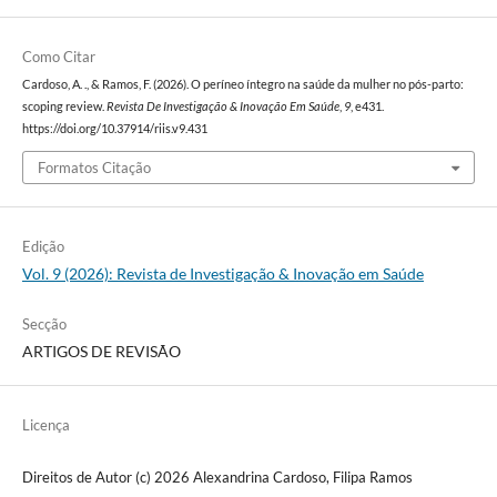
Como Citar
Cardoso, A. ., & Ramos, F. (2026). O períneo íntegro na saúde da mulher no pós-parto:
scoping review.
Revista De Investigação & Inovação Em Saúde
,
9
, e431.
https://doi.org/10.37914/riis.v9.431
Formatos Citação
Edição
Vol. 9 (2026): Revista de Investigação & Inovação em Saúde
Secção
ARTIGOS DE REVISÃO
Licença
Direitos de Autor (c) 2026 Alexandrina Cardoso, Filipa Ramos