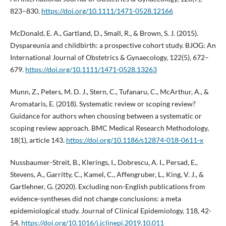
823–830.
https://doi.org/10.1111/1471-0528.12166
McDonald, E. A., Gartland, D., Small, R., & Brown, S. J. (2015).
Dyspareunia and childbirth: a prospective cohort study. BJOG: An
International Journal of Obstetrics & Gynaecology, 122(5), 672–
679.
https://doi.org/10.1111/1471-0528.13263
Munn, Z., Peters, M. D. J., Stern, C., Tufanaru, C., McArthur, A., &
Aromataris, E. (2018). Systematic review or scoping review?
Guidance for authors when choosing between a systematic or
scoping review approach. BMC Medical Research Methodology,
18(1), article 143.
https://doi.org/10.1186/s12874-018-0611-x
Nussbaumer-Streit, B., Klerings, I., Dobrescu, A. I., Persad, E.,
Stevens, A., Garritty, C., Kamel, C., Affengruber, L., King, V. J., &
Gartlehner, G. (2020). Excluding non-English publications from
evidence-syntheses did not change conclusions: a meta
epidemiological study. Journal of Clinical Epidemiology, 118, 42-
54.
https://doi.org/10.1016/j.jclinepi.2019.10.011