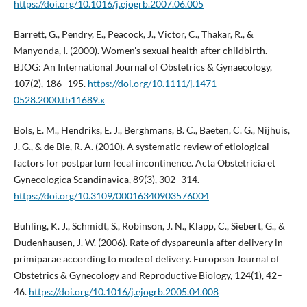
https://doi.org/10.1016/j.ejogrb.2007.06.005
Barrett, G., Pendry, E., Peacock, J., Victor, C., Thakar, R., &
Manyonda, I. (2000). Women's sexual health after childbirth.
BJOG: An International Journal of Obstetrics & Gynaecology,
107(2), 186–195.
https://doi.org/10.1111/j.1471-
0528.2000.tb11689.x
Bols, E. M., Hendriks, E. J., Berghmans, B. C., Baeten, C. G., Nijhuis,
J. G., & de Bie, R. A. (2010). A systematic review of etiological
factors for postpartum fecal incontinence. Acta Obstetricia et
Gynecologica Scandinavica, 89(3), 302–314.
https://doi.org/10.3109/00016340903576004
Buhling, K. J., Schmidt, S., Robinson, J. N., Klapp, C., Siebert, G., &
Dudenhausen, J. W. (2006). Rate of dyspareunia after delivery in
primiparae according to mode of delivery. European Journal of
Obstetrics & Gynecology and Reproductive Biology, 124(1), 42–
46.
https://doi.org/10.1016/j.ejogrb.2005.04.008