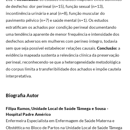
de desfecho: dor perineal (n=15), função sexual (n=13),
incontinência urinária e anal (n=8), função muscular do
pavimento pélvico (n=7) e saúde mental (n=1). Os estudos
estratificam os achados por condição perineal documentando
uma tendência aparente de menor frequência e intensidade dos
desfechos adversos em mulheres com períneo íntegro, todavia
sem que seja possível estabelecer relações causais.
Conclusão:
a
evidência mapeada sustenta a relevância clínica da preservação
perineal, reconhecendo-se que a heterogeneidade metodológica
do corpus limita a transferibilidade dos achados e impõe cautela
interpretativa.
Biografia Autor
Filipa Ramos,
Unidade Local de Saúde Tâmega e Sousa -
Hospital Padre Américo
Enfermeira Especialista em Enfermagem de Saúde Materna e
Obstéttica no Bloco de Partos na Unidade Local de Saúde Tâmega