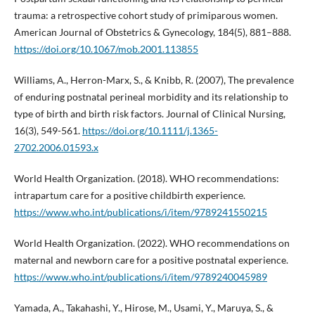
trauma: a retrospective cohort study of primiparous women.
American Journal of Obstetrics & Gynecology, 184(5), 881–888.
https://doi.org/10.1067/mob.2001.113855
Williams, A., Herron-Marx, S., & Knibb, R. (2007), The prevalence
of enduring postnatal perineal morbidity and its relationship to
type of birth and birth risk factors. Journal of Clinical Nursing,
16(3), 549-561.
https://doi.org/10.1111/j.1365-
2702.2006.01593.x
World Health Organization. (2018). WHO recommendations:
intrapartum care for a positive childbirth experience.
https://www.who.int/publications/i/item/9789241550215
World Health Organization. (2022). WHO recommendations on
maternal and newborn care for a positive postnatal experience.
https://www.who.int/publications/i/item/9789240045989
Yamada, A., Takahashi, Y., Hirose, M., Usami, Y., Maruya, S., &