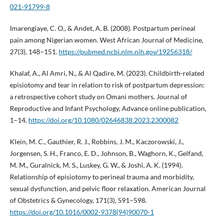
021-91799-8
Imarengiaye, C. O., & Andet, A. B. (2008). Postpartum perineal
pain among Nigerian women. West African Journal of Medicine,
27(3), 148–151.
https://pubmed.ncbi.nlm.nih.gov/19256318/
Khalaf, A., Al Amri, N., & Al Qadire, M. (2023). Childbirth-related
episiotomy and tear in relation to risk of postpartum depression:
a retrospective cohort study on Omani mothers. Journal of
Reproductive and Infant Psychology, Advance online publication,
1–14.
https://doi.org/10.1080/02646838.2023.2300082
Klein, M. C., Gauthier, R. J., Robbins, J. M., Kaczorowski, J.,
Jorgensen, S. H., Franco, E. D., Johnson, B., Waghorn, K., Gelfand,
M. M., Guralnick, M. S., Luskey, G. W., & Joshi, A. K. (1994).
Relationship of episiotomy to perineal trauma and morbidity,
sexual dysfunction, and pelvic floor relaxation. American Journal
of Obstetrics & Gynecology, 171(3), 591–598.
https://doi.org/10.1016/0002-9378(94)90070-1