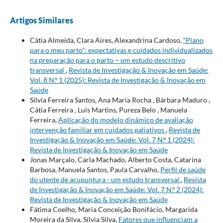
Artigos Similares
Cátia Almeida, Clara Aires, Alexandrina Cardoso,
“Plano
para o meu parto”: expectativas e cuidados individualizados
na preparação para o parto – um estudo descritivo
transversal
,
Revista de Investigação & Inovação em Saúde:
Vol. 8 N.º 1 (2025): Revista de Investigação & Inovação em
Saúde
Sílvia Ferreira Santos, Ana Maria Rocha , Bárbara Maduro ,
Cátia Ferreira , Luis Martins, Pureza Belo , Manuela
Ferreira,
Aplicação do modelo dinâmico de avaliação
intervenção familiar em cuidados paliativos
,
Revista de
Investigação & Inovação em Saúde: Vol. 7 N.º 1 (2024):
Revista de Investigação & Inovação em Saúde
Jonas Marçalo, Carla Machado, Alberto Costa, Catarina
Barbosa, Manuela Santos, Paula Carvalho,
Perfil de saúde
do utente de acupuntura - um estudo transversal
,
Revista
de Investigação & Inovação em Saúde: Vol. 7 N.º 2 (2024):
Revista de Investigação & Inovação em Saúde
Fátima Coelho, Maria Conceição Bonifácio, Margarida
Moreira da Silva, Sílvia Silva,
Fatores que influenciam a