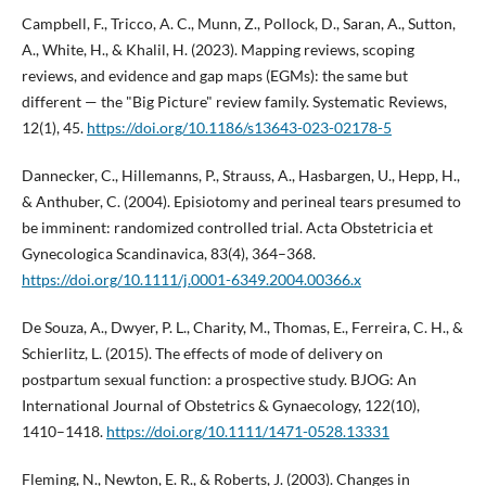
Campbell, F., Tricco, A. C., Munn, Z., Pollock, D., Saran, A., Sutton,
A., White, H., & Khalil, H. (2023). Mapping reviews, scoping
reviews, and evidence and gap maps (EGMs): the same but
different — the "Big Picture" review family. Systematic Reviews,
12(1), 45.
https://doi.org/10.1186/s13643-023-02178-5
Dannecker, C., Hillemanns, P., Strauss, A., Hasbargen, U., Hepp, H.,
& Anthuber, C. (2004). Episiotomy and perineal tears presumed to
be imminent: randomized controlled trial. Acta Obstetricia et
Gynecologica Scandinavica, 83(4), 364–368.
https://doi.org/10.1111/j.0001-6349.2004.00366.x
De Souza, A., Dwyer, P. L., Charity, M., Thomas, E., Ferreira, C. H., &
Schierlitz, L. (2015). The effects of mode of delivery on
postpartum sexual function: a prospective study. BJOG: An
International Journal of Obstetrics & Gynaecology, 122(10),
1410–1418.
https://doi.org/10.1111/1471-0528.13331
Fleming, N., Newton, E. R., & Roberts, J. (2003). Changes in