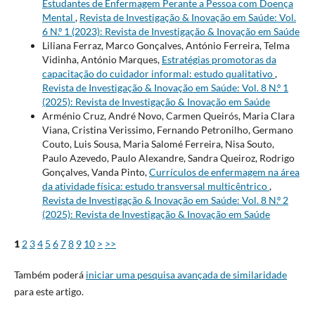
Estudantes de Enfermagem Perante a Pessoa com Doença
Mental
,
Revista de Investigação & Inovação em Saúde: Vol.
6 N.º 1 (2023): Revista de Investigação & Inovação em Saúde
Liliana Ferraz, Marco Gonçalves, António Ferreira, Telma
Vidinha, António Marques,
Estratégias promotoras da
capacitação do cuidador informal: estudo qualitativo
,
Revista de Investigação & Inovação em Saúde: Vol. 8 N.º 1
(2025): Revista de Investigação & Inovação em Saúde
Arménio Cruz, André Novo, Carmen Queirós, Maria Clara
Viana, Cristina Verissimo, Fernando Petronilho, Germano
Couto, Luis Sousa, Maria Salomé Ferreira, Nisa Souto,
Paulo Azevedo, Paulo Alexandre, Sandra Queiroz, Rodrigo
Gonçalves, Vanda Pinto,
Currículos de enfermagem na área
da atividade física: estudo transversal multicêntrico
,
Revista de Investigação & Inovação em Saúde: Vol. 8 N.º 2
(2025): Revista de Investigação & Inovação em Saúde
1
2
3
4
5
6
7
8
9
10
>
>>
Também poderá
iniciar uma pesquisa avançada de similaridade
para este artigo.