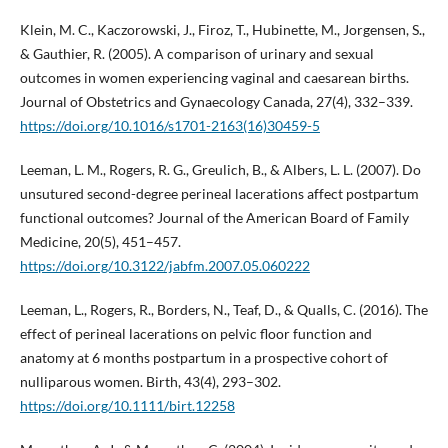
Klein, M. C., Kaczorowski, J., Firoz, T., Hubinette, M., Jorgensen, S.,
& Gauthier, R. (2005). A comparison of urinary and sexual
outcomes in women experiencing vaginal and caesarean births.
Journal of Obstetrics and Gynaecology Canada, 27(4), 332–339.
https://doi.org/10.1016/s1701-2163(16)30459-5
Leeman, L. M., Rogers, R. G., Greulich, B., & Albers, L. L. (2007). Do
unsutured second-degree perineal lacerations affect postpartum
functional outcomes? Journal of the American Board of Family
Medicine, 20(5), 451–457.
https://doi.org/10.3122/jabfm.2007.05.060222
Leeman, L., Rogers, R., Borders, N., Teaf, D., & Qualls, C. (2016). The
effect of perineal lacerations on pelvic floor function and
anatomy at 6 months postpartum in a prospective cohort of
nulliparous women. Birth, 43(4), 293–302.
https://doi.org/10.1111/birt.12258