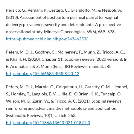
Persico, G., Vergani, P., Cestaro, C., Grandolfo, M., & Nespoli, A.
(2013). Assessment of postpartum perineal pain after vaginal
delivery: prevalence, severity and determinants. A prospective
observational study. Minerva Ginecologica, 65(6), 669–678.
https://pubmed.ncbi.nlm.nih.gov/24346253/
Peters, M. D. J., Godfrey, C., McInerney, P., Munn, Z., Tricco, A. C.,
& Khalil, H. (2020). Chapter 11: Scoping reviews (2020 version). In
E. Aromataris & Z. Munn (Eds.), JBI Reviewer manual. JBI.
https://doi.org/10.46658/JBIMES-20-12
Peters, M. D. J., Marnie, C., Colquhoun, H., Garritty, C. M., Hempel,
S., Horsley, T., Langlois, E. V., Lillie, E., O’Brien, K. K., Tunçalp, Ö.,
Wilson, M. G., Zarin, W., & Tricco, A. C. (2021). Scoping reviews:
reinforcing and advancing the methodology and application.
Systematic Reviews, 10(1), article 263.
https://doi.org/10.1186/s13643-021-01821-3