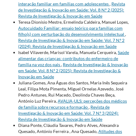
interação familiar em famílias com adolescentes
,
Revista
de Investigação & Inovação em Saúde: Vol. 8 N.º 2 (2025):
Revista de Investigação & Inovação em Saúde
Teresa Dionísio Mestre, Ermelinda Caldeira, Manuel Lopes,
Autocuidado Familiar: ensaio teórico para famílias com
filho(s) com perturbação do desenvolvimento intelectual
,
Revista de Investigação & Inovação em Saúde: Vol. 7 N.º 2
(2024): Revista de Investigação & Inovação em Saúde
Isabel Vilaverde, Marisol Varela, Manuela Cerqueira,
Saúde
alimentar das crianças: contributos do enfermeiro de
família na voz dos pais
,
Revista de Investigação & Inovação
em Saúde: Vol. 8 N.º 2 (2025): Revista de Investigação &
Inovação em Saúde
Juliana Gomes, Ana Águas dos Santos, Maria Inês Sequeira
Leal, Filipa Mota Pimenta, Miguel Ornelas Azevedo, José
Pedro Antunes, Rui Macedo, Deolinda Chaves Beça,
António Luz Pereira,
AVALIA-ULS: perceções dos médicos
de família sobre recursos e formação
,
Revista de
Investigação & Inovação em Saúde: Vol. 7 N.º 3 (2024):
Revista de Investigação & Inovação em Saúde
Diana Ponte, Cláudia Tavares, Pedro Alves, Alexandra
Quesado, António Ferreira , Ana Quesado,
Atitudes dos