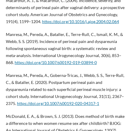
Macarthur, A. J., & Macarthur, C. (2004). Incidence, severity, and
determinants of perineal pain after vaginal delivery: a prospective
cohort study. American Journal of Obstetrics and Gynecology,
191(4), 1199–1204.
https://doi.org/10.1016/j.ajog.2004.02.064
Manresa, M., Pereda, A., Bataller, E., Terre-Rull, C., Ismail, K. M., &
Webb, S. S. (2019). Incidence of perineal pain and dyspareunia
following spontaneous vaginal birth: a systematic review and
meta-analysis. International Urogynecology Journal, 30(6), 853–
868.
https://doi.org/10.1007/s00192-019-03894-0
Manresa, M., Pereda, A., Goberna-Tricas, J., Webb, S. S., Terre-Rull,
C., & Bataller, E. (2020). Postpartum perineal pain and
dyspareunia related to each superficial perineal muscle injury: a
cohort study. International Urogynecology Journal, 31(11), 2367–
2375.
https://doi.org/10.1007/s00192-020-04317-1
McDonald, E. A., & Brown, S. J. (2013). Does method of birth make
a difference to when women resume sex after childbirth? BJOG:
An International Journal of Obstetrics & Gynaecology, 120(7),