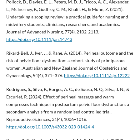
Pollock, D., Davies, E. L., Peters, M. D. J., Tricco, A. C., Alexander,
L., McInerney, P., Godfrey, C. M., Khalil, H., & Munn, Z. (2021).
Undertaking a scoping review: a practical guide for nursing and
midwifery students, clinicians, researchers, and academics.
Journal of Advanced Nursing, 77(4), 2102-2113.
https://doi.org/10.1111/jan.14743
Rikard-Bell, J., Iyer, J., & Rane, A. (2014). Perineal outcome and the
risk of pelvic floor dysfunction: a cohort study of primiparous
women. Australian and New Zealand Journal of Obstetrics and
Gynaecology, 54(4), 371–376.
https://doi.org/10.1111/ajo.12222
Rodrigues, S., Silva, P., Borges, A. C., de Sousa, N. Q., Silva, J. N., &
Escuriet, R. (2024). Effect of perineal massage and warm
compresses technique in postpartum pelvic floor dysfunction: a
secondary analysis from a randomised controlled trial.
Reproductive Sciences, 31(4), 1006–1016.
https://doi.org/10.1007/s43032-023-01424-4