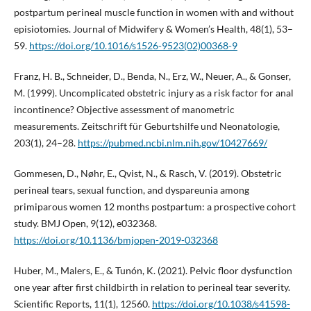
postpartum perineal muscle function in women with and without
episiotomies. Journal of Midwifery & Women’s Health, 48(1), 53–
59.
https://doi.org/10.1016/s1526-9523(02)00368-9
Franz, H. B., Schneider, D., Benda, N., Erz, W., Neuer, A., & Gonser,
M. (1999). Uncomplicated obstetric injury as a risk factor for anal
incontinence? Objective assessment of manometric
measurements. Zeitschrift für Geburtshilfe und Neonatologie,
203(1), 24–28.
https://pubmed.ncbi.nlm.nih.gov/10427669/
Gommesen, D., Nøhr, E., Qvist, N., & Rasch, V. (2019). Obstetric
perineal tears, sexual function, and dyspareunia among
primiparous women 12 months postpartum: a prospective cohort
study. BMJ Open, 9(12), e032368.
https://doi.org/10.1136/bmjopen-2019-032368
Huber, M., Malers, E., & Tunón, K. (2021). Pelvic floor dysfunction
one year after first childbirth in relation to perineal tear severity.
Scientific Reports, 11(1), 12560.
https://doi.org/10.1038/s41598-