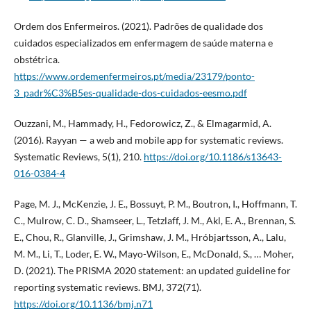
Ordem dos Enfermeiros. (2021). Padrões de qualidade dos
cuidados especializados em enfermagem de saúde materna e
obstétrica.
https://www.ordemenfermeiros.pt/media/23179/ponto-
3_padr%C3%B5es-qualidade-dos-cuidados-eesmo.pdf
Ouzzani, M., Hammady, H., Fedorowicz, Z., & Elmagarmid, A.
(2016). Rayyan — a web and mobile app for systematic reviews.
Systematic Reviews, 5(1), 210.
https://doi.org/10.1186/s13643-
016-0384-4
Page, M. J., McKenzie, J. E., Bossuyt, P. M., Boutron, I., Hoffmann, T.
C., Mulrow, C. D., Shamseer, L., Tetzlaff, J. M., Akl, E. A., Brennan, S.
E., Chou, R., Glanville, J., Grimshaw, J. M., Hróbjartsson, A., Lalu,
M. M., Li, T., Loder, E. W., Mayo-Wilson, E., McDonald, S., … Moher,
D. (2021). The PRISMA 2020 statement: an updated guideline for
reporting systematic reviews. BMJ, 372(71).
https://doi.org/10.1136/bmj.n71