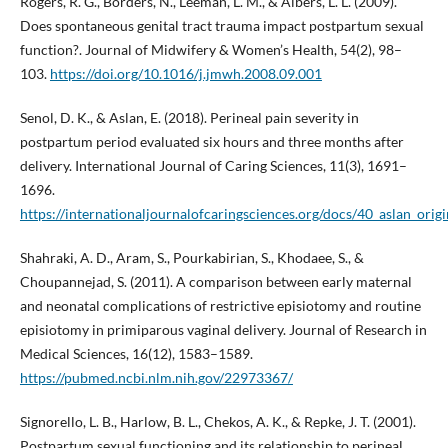
Rogers, R. G., Borders, N., Leeman, L. M., & Albers, L. L. (2009).
Does spontaneous genital tract trauma impact postpartum sexual
function?. Journal of Midwifery & Women’s Health, 54(2), 98–
103.
https://doi.org/10.1016/j.jmwh.2008.09.001
Senol, D. K., & Aslan, E. (2018). Perineal pain severity in
postpartum period evaluated six hours and three months after
delivery. International Journal of Caring Sciences, 11(3), 1691–
1696.
https://internationaljournalofcaringsciences.org/docs/40_aslan_orig
Shahraki, A. D., Aram, S., Pourkabirian, S., Khodaee, S., &
Choupannejad, S. (2011). A comparison between early maternal
and neonatal complications of restrictive episiotomy and routine
episiotomy in primiparous vaginal delivery. Journal of Research in
Medical Sciences, 16(12), 1583–1589.
https://pubmed.ncbi.nlm.nih.gov/22973367/
Signorello, L. B., Harlow, B. L., Chekos, A. K., & Repke, J. T. (2001).
Postpartum sexual functioning and its relationship to perineal