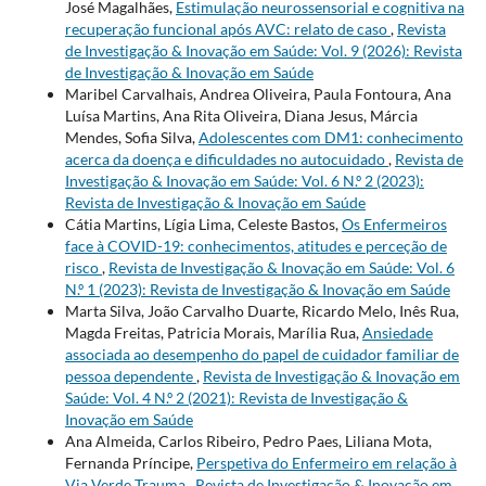
José Magalhães,
Estimulação neurossensorial e cognitiva na
recuperação funcional após AVC: relato de caso
,
Revista
de Investigação & Inovação em Saúde: Vol. 9 (2026): Revista
de Investigação & Inovação em Saúde
Maribel Carvalhais, Andrea Oliveira, Paula Fontoura, Ana
Luísa Martins, Ana Rita Oliveira, Diana Jesus, Márcia
Mendes, Sofia Silva,
Adolescentes com DM1: conhecimento
acerca da doença e dificuldades no autocuidado
,
Revista de
Investigação & Inovação em Saúde: Vol. 6 N.º 2 (2023):
Revista de Investigação & Inovação em Saúde
Cátia Martins, Lígia Lima, Celeste Bastos,
Os Enfermeiros
face à COVID-19: conhecimentos, atitudes e perceção de
risco
,
Revista de Investigação & Inovação em Saúde: Vol. 6
N.º 1 (2023): Revista de Investigação & Inovação em Saúde
Marta Silva, João Carvalho Duarte, Ricardo Melo, Inês Rua,
Magda Freitas, Patricia Morais, Marília Rua,
Ansiedade
associada ao desempenho do papel de cuidador familiar de
pessoa dependente
,
Revista de Investigação & Inovação em
Saúde: Vol. 4 N.º 2 (2021): Revista de Investigação &
Inovação em Saúde
Ana Almeida, Carlos Ribeiro, Pedro Paes, Liliana Mota,
Fernanda Príncipe,
Perspetiva do Enfermeiro em relação à
Via Verde Trauma
,
Revista de Investigação & Inovação em