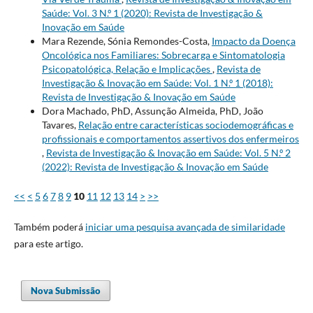
Saúde: Vol. 3 N.º 1 (2020): Revista de Investigação &
Inovação em Saúde
Mara Rezende, Sónia Remondes-Costa,
Impacto da Doença
Oncológica nos Familiares: Sobrecarga e Sintomatologia
Psicopatológica, Relação e Implicações
,
Revista de
Investigação & Inovação em Saúde: Vol. 1 N.º 1 (2018):
Revista de Investigação & Inovação em Saúde
Dora Machado, PhD, Assunção Almeida, PhD, João
Tavares,
Relação entre características sociodemográficas e
profissionais e comportamentos assertivos dos enfermeiros
,
Revista de Investigação & Inovação em Saúde: Vol. 5 N.º 2
(2022): Revista de Investigação & Inovação em Saúde
<<
<
5
6
7
8
9
10
11
12
13
14
>
>>
Também poderá
iniciar uma pesquisa avançada de similaridade
para este artigo.
Nova Submissão