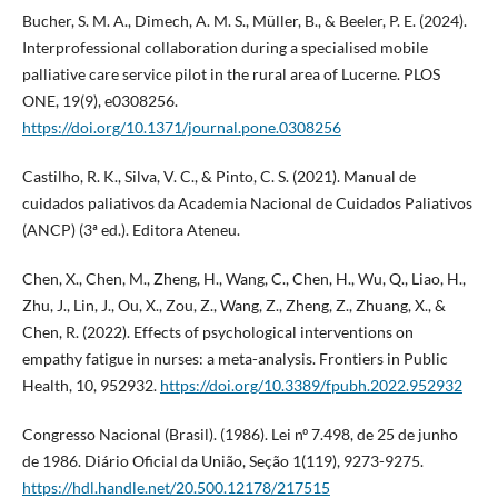
Bucher, S. M. A., Dimech, A. M. S., Müller, B., & Beeler, P. E. (2024).
Interprofessional collaboration during a specialised mobile
palliative care service pilot in the rural area of Lucerne. PLOS
ONE, 19(9), e0308256.
https://doi.org/10.1371/journal.pone.0308256
Castilho, R. K., Silva, V. C., & Pinto, C. S. (2021). Manual de
cuidados paliativos da Academia Nacional de Cuidados Paliativos
(ANCP) (3ª ed.). Editora Ateneu.
Chen, X., Chen, M., Zheng, H., Wang, C., Chen, H., Wu, Q., Liao, H.,
Zhu, J., Lin, J., Ou, X., Zou, Z., Wang, Z., Zheng, Z., Zhuang, X., &
Chen, R. (2022). Effects of psychological interventions on
empathy fatigue in nurses: a meta-analysis. Frontiers in Public
Health, 10, 952932.
https://doi.org/10.3389/fpubh.2022.952932
Congresso Nacional (Brasil). (1986). Lei nº 7.498, de 25 de junho
de 1986. Diário Oficial da União, Seção 1(119), 9273-9275.
https://hdl.handle.net/20.500.12178/217515