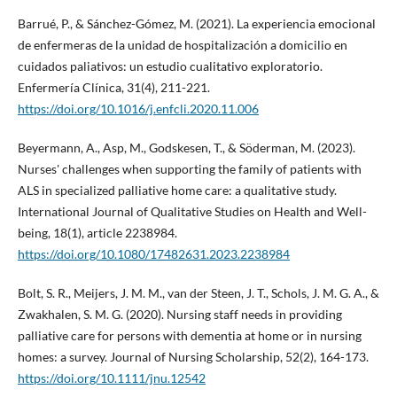
Barrué, P., & Sánchez-Gómez, M. (2021). La experiencia emocional
de enfermeras de la unidad de hospitalización a domicilio en
cuidados paliativos: un estudio cualitativo exploratorio.
Enfermería Clínica, 31(4), 211-221.
https://doi.org/10.1016/j.enfcli.2020.11.006
Beyermann, A., Asp, M., Godskesen, T., & Söderman, M. (2023).
Nurses' challenges when supporting the family of patients with
ALS in specialized palliative home care: a qualitative study.
International Journal of Qualitative Studies on Health and Well-
being, 18(1), article 2238984.
https://doi.org/10.1080/17482631.2023.2238984
Bolt, S. R., Meijers, J. M. M., van der Steen, J. T., Schols, J. M. G. A., &
Zwakhalen, S. M. G. (2020). Nursing staff needs in providing
palliative care for persons with dementia at home or in nursing
homes: a survey. Journal of Nursing Scholarship, 52(2), 164-173.
https://doi.org/10.1111/jnu.12542