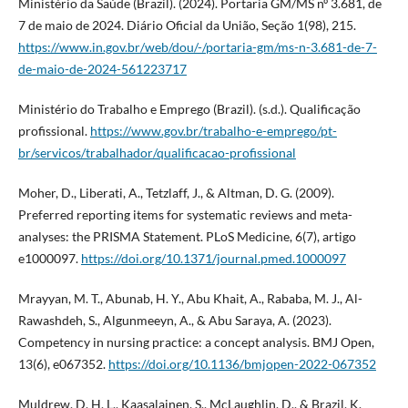
Ministério da Saúde (Brazil). (2024). Portaria GM/MS nº 3.681, de
7 de maio de 2024. Diário Oficial da União, Seção 1(98), 215.
https://www.in.gov.br/web/dou/-/portaria-gm/ms-n-3.681-de-7-
de-maio-de-2024-561223717
Ministério do Trabalho e Emprego (Brazil). (s.d.). Qualificação
profissional.
https://www.gov.br/trabalho-e-emprego/pt-
br/servicos/trabalhador/qualificacao-profissional
Moher, D., Liberati, A., Tetzlaff, J., & Altman, D. G. (2009).
Preferred reporting items for systematic reviews and meta-
analyses: the PRISMA Statement. PLoS Medicine, 6(7), artigo
e1000097.
https://doi.org/10.1371/journal.pmed.1000097
Mrayyan, M. T., Abunab, H. Y., Abu Khait, A., Rababa, M. J., Al-
Rawashdeh, S., Algunmeeyn, A., & Abu Saraya, A. (2023).
Competency in nursing practice: a concept analysis. BMJ Open,
13(6), e067352.
https://doi.org/10.1136/bmjopen-2022-067352
Muldrew, D. H. L., Kaasalainen, S., McLaughlin, D., & Brazil, K.