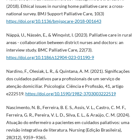
(2018). Ethical issues in nursing home palliative care: a cross-
national survey. BMJ Support Palliative Care, 10(3)
https://doi.org/10.1136/bmjspcare-2018-001643
Näppä, U., Nässén, E., & Winqvist, I. (2023). Palliative care in rural
areas - collaboration between district nurses and doctors: an
interview study. BMC Palliative Care, 22(73).
https://doi.org/10.1186/s12904-023-01190-9
Nardino, F., Olesiak, L. R., & Quintana, A. M. (2021). Significações
dos cuidados paliativos para profissionais de um serviço de
atenção domiciliar. Psicologia: Ciência e Profissão, 41, artigo
e222519.
https://doi.org/10.1590/1982-3703003222519
Nascimento, N. B., Ferreira, B. E. S., Assis, V. L., Castro, C. M. F.,
Ferreira, G. R., Pereira, V. L. D., Silva, E. L., & Araújo, C. M. (2024).
Atuação do enfermeiro a pacientes em cuidados paliativos: uma
revisão integrativa de literatura. Nursing (Edição Brasileira),
28(312), 9359–9365.