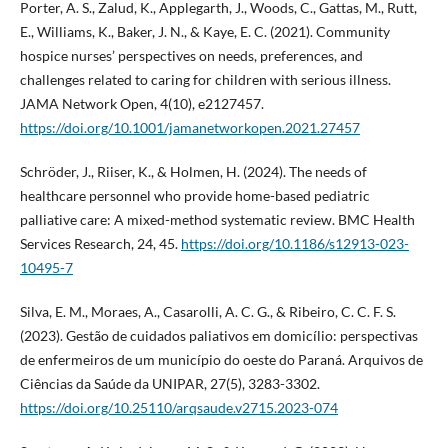
Porter, A. S., Zalud, K., Applegarth, J., Woods, C., Gattas, M., Rutt,
E., Williams, K., Baker, J. N., & Kaye, E. C. (2021). Community
hospice nurses’ perspectives on needs, preferences, and
challenges related to caring for children with serious illness.
JAMA Network Open, 4(10), e2127457.
https://doi.org/10.1001/jamanetworkopen.2021.27457
Schröder, J., Riiser, K., & Holmen, H. (2024). The needs of
healthcare personnel who provide home-based pediatric
palliative care: A mixed-method systematic review. BMC Health
Services Research, 24, 45.
https://doi.org/10.1186/s12913-023-
10495-7
Silva, E. M., Moraes, A., Casarolli, A. C. G., & Ribeiro, C. C. F. S.
(2023). Gestão de cuidados paliativos em domicílio: perspectivas
de enfermeiros de um município do oeste do Paraná. Arquivos de
Ciências da Saúde da UNIPAR, 27(5), 3283-3302.
https://doi.org/10.25110/arqsaude.v2715.2023-074