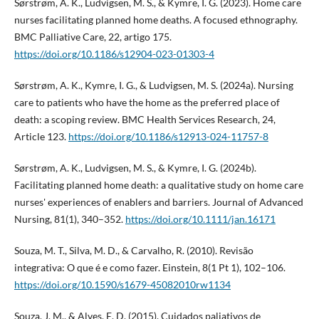
Sørstrøm, A. K., Ludvigsen, M. S., & Kymre, I. G. (2023). Home care
nurses facilitating planned home deaths. A focused ethnography.
BMC Palliative Care, 22, artigo 175.
https://doi.org/10.1186/s12904-023-01303-4
Sørstrøm, A. K., Kymre, I. G., & Ludvigsen, M. S. (2024a). Nursing
care to patients who have the home as the preferred place of
death: a scoping review. BMC Health Services Research, 24,
Article 123.
https://doi.org/10.1186/s12913-024-11757-8
Sørstrøm, A. K., Ludvigsen, M. S., & Kymre, I. G. (2024b).
Facilitating planned home death: a qualitative study on home care
nurses' experiences of enablers and barriers. Journal of Advanced
Nursing, 81(1), 340–352.
https://doi.org/10.1111/jan.16171
Souza, M. T., Silva, M. D., & Carvalho, R. (2010). Revisão
integrativa: O que é e como fazer. Einstein, 8(1 Pt 1), 102–106.
https://doi.org/10.1590/s1679-45082010rw1134
Souza, J. M., & Alves, E. D. (2015). Cuidados paliativos de