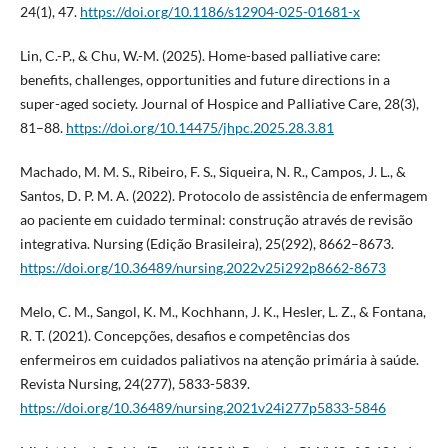
24(1), 47.
https://doi.org/10.1186/s12904-025-01681-x
Lin, C.-P., & Chu, W.-M. (2025). Home-based palliative care:
benefits, challenges, opportunities and future directions in a
super-aged society. Journal of Hospice and Palliative Care, 28(3),
81–88.
https://doi.org/10.14475/jhpc.2025.28.3.81
Machado, M. M. S., Ribeiro, F. S., Siqueira, N. R., Campos, J. L., &
Santos, D. P. M. A. (2022). Protocolo de assistência de enfermagem
ao paciente em cuidado terminal: construção através de revisão
integrativa. Nursing (Edição Brasileira), 25(292), 8662–8673.
https://doi.org/10.36489/nursing.2022v25i292p8662-8673
Melo, C. M., Sangol, K. M., Kochhann, J. K., Hesler, L. Z., & Fontana,
R. T. (2021). Concepções, desafios e competências dos
enfermeiros em cuidados paliativos na atenção primária à saúde.
Revista Nursing, 24(277), 5833-5839.
https://doi.org/10.36489/nursing.2021v24i277p5833-5846