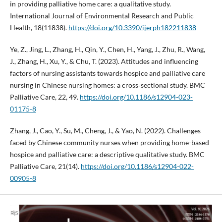
in providing palliative home care: a qualitative study.
International Journal of Environmental Research and Public
Health, 18(11838).
https://doi.org/10.3390/ijerph182211838
Ye, Z., Jing, L., Zhang, H., Qin, Y., Chen, H., Yang, J., Zhu, R., Wang,
J., Zhang, H., Xu, Y., & Chu, T. (2023). Attitudes and influencing
factors of nursing assistants towards hospice and palliative care
nursing in Chinese nursing homes: a cross‐sectional study. BMC
Palliative Care, 22, 49.
https://doi.org/10.1186/s12904-023-
01175-8
Zhang, J., Cao, Y., Su, M., Cheng, J., & Yao, N. (2022). Challenges
faced by Chinese community nurses when providing home-based
hospice and palliative care: a descriptive qualitative study. BMC
Palliative Care, 21(14).
https://doi.org/10.1186/s12904-022-
00905-8