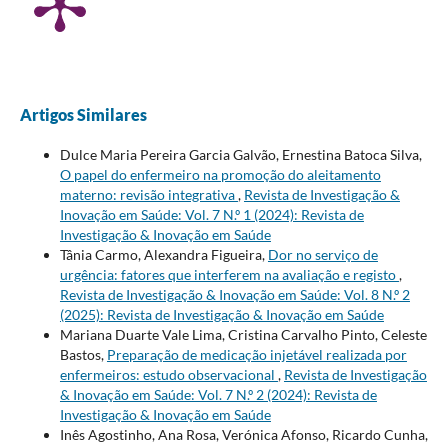
Artigos Similares
Dulce Maria Pereira Garcia Galvão, Ernestina Batoca Silva,
O papel do enfermeiro na promoção do aleitamento
materno: revisão integrativa
,
Revista de Investigação &
Inovação em Saúde: Vol. 7 N.º 1 (2024): Revista de
Investigação & Inovação em Saúde
Tânia Carmo, Alexandra Figueira,
Dor no serviço de
urgência: fatores que interferem na avaliação e registo
,
Revista de Investigação & Inovação em Saúde: Vol. 8 N.º 2
(2025): Revista de Investigação & Inovação em Saúde
Mariana Duarte Vale Lima, Cristina Carvalho Pinto, Celeste
Bastos,
Preparação de medicação injetável realizada por
enfermeiros: estudo observacional
,
Revista de Investigação
& Inovação em Saúde: Vol. 7 N.º 2 (2024): Revista de
Investigação & Inovação em Saúde
Inês Agostinho, Ana Rosa, Verónica Afonso, Ricardo Cunha,