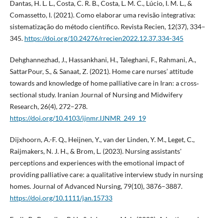
Dantas, H. L. L., Costa, C. R. B., Costa, L. M. C., Lúcio, I. M. L., &
Comassetto, I. (2021). Como elaborar uma revisão integrativa:
sistematização do método científico. Revista Recien, 12(37), 334–
345.
https://doi.org/10.24276/rrecien2022.12.37.334-345
Dehghannezhad, J., Hassankhani, H., Taleghani, F., Rahmani, A.,
SattarPour, S., & Sanaat, Z. (2021). Home care nurses’ attitude
towards and knowledge of home palliative care in Iran: a cross‐
sectional study. Iranian Journal of Nursing and Midwifery
Research, 26(4), 272–278.
https://doi.org/10.4103/ijnmr.IJNMR_249_19
Dijxhoorn, A.-F. Q., Heijnen, Y., van der Linden, Y. M., Leget, C.,
Raijmakers, N. J. H., & Brom, L. (2023). Nursing assistants'
perceptions and experiences with the emotional impact of
providing palliative care: a qualitative interview study in nursing
homes. Journal of Advanced Nursing, 79(10), 3876–3887.
https://doi.org/10.1111/jan.15733