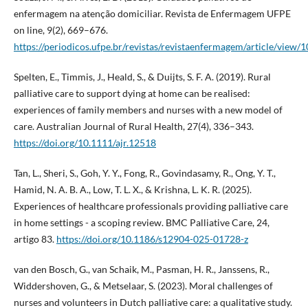
enfermagem na atenção domiciliar. Revista de Enfermagem UFPE
on line, 9(2), 669–676.
https://periodicos.ufpe.br/revistas/revistaenfermagem/article/view/
Spelten, E., Timmis, J., Heald, S., & Duijts, S. F. A. (2019). Rural
palliative care to support dying at home can be realised:
experiences of family members and nurses with a new model of
care. Australian Journal of Rural Health, 27(4), 336–343.
https://doi.org/10.1111/ajr.12518
Tan, L., Sheri, S., Goh, Y. Y., Fong, R., Govindasamy, R., Ong, Y. T.,
Hamid, N. A. B. A., Low, T. L. X., & Krishna, L. K. R. (2025).
Experiences of healthcare professionals providing palliative care
in home settings - a scoping review. BMC Palliative Care, 24,
artigo 83.
https://doi.org/10.1186/s12904-025-01728-z
van den Bosch, G., van Schaik, M., Pasman, H. R., Janssens, R.,
Widdershoven, G., & Metselaar, S. (2023). Moral challenges of
nurses and volunteers in Dutch palliative care: a qualitative study.