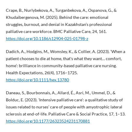
Crape, B., Nurlybekova, A., Turganbekova, A., Ospanova, G., &
Khudaibergenova, M. (2025). Behind the care: emotional
struggles, burnout, and denial in Kazakhstan’s professional
palliative care workforce. BMC Palliative Care, 24, 161.
https://doi.org/10.1186/s12904-025-01798-z
Dadich, A., Hodgins, M., Womsley, K., & Collier, A. (2023). ‘When a
patient chooses to die at home, that's what they want… comfort,
home’: brilliance in community‐based palliative care nursing.
Health Expectations, 26(4), 1716–1725.
https://doi.org/10.1111/hex.13780
Daneau, S., Bourbonnais, A., Allard, É., Asri, M., Ummel, D., &
Bolduc, E. (2023). 'Intensive palliative care': a qualitative study of
issues related to nurses' care of people with amyotrophic lateral
sclerosis at end-of-life. Palliative Care & Social Practice, 17, 1–13.
https://doi.org/10.1177/26323524231170881