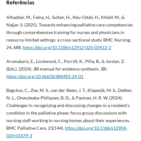
Referências
Alhaddar, M., Falna, H., Sultan, H., Abu-Odah, H., Khleif, M., &
Najjar, S. (2025). Towards enhancing palliative care competencies
through comprehensive training for nurses and physicians in
resource-limited settings: a cross-sectional study. BMC Nursing,
24, 688.
https://doi.org/10.1186/s12912-025-03412-2
Aromataris, E., Lockwood, C., Porritt, K., Pilla, B., & Jordan, Z.
(Eds.). (2024). JBI manual for evidence synthesis. JBI.
https://doi.org/10.46658/JBIMES-24-01
Bagchus, C., Zee, M. S., van der Steen, J. T., Klapwijk, M. S., Dekker,
N. L., Onwuteaka-Philipsen, B. D., & Pasman, H. R. W. (2024).
Challenges in recognizing and discussing changes in a resident's
condition in the palliative phase: focus group discussions with
nursing staff working in nursing homes about their experiences.
BMC Palliative Care, 23(144).
https://doi.org/10.1186/s12904-
024-01479-3