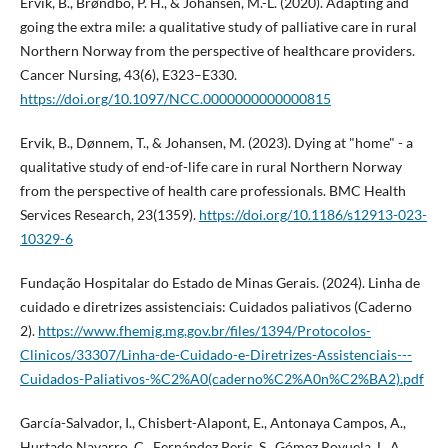
Ervik, B., Brøndbo, P. H., & Johansen, M.-L. (2020). Adapting and
going the extra mile: a qualitative study of palliative care in rural
Northern Norway from the perspective of healthcare providers.
Cancer Nursing, 43(6), E323–E330.
https://doi.org/10.1097/NCC.0000000000000815
Ervik, B., Dønnem, T., & Johansen, M. (2023). Dying at "home" - a
qualitative study of end-of-life care in rural Northern Norway
from the perspective of health care professionals. BMC Health
Services Research, 23(1359).
https://doi.org/10.1186/s12913-023-
10329-6
Fundação Hospitalar do Estado de Minas Gerais. (2024). Linha de
cuidado e diretrizes assistenciais: Cuidados paliativos (Caderno
2).
https://www.fhemig.mg.gov.br/files/1394/Protocolos-
Clinicos/33307/Linha-de-Cuidado-e-Diretrizes-Assistenciais---
Cuidados-Paliativos-%C2%A0(caderno%C2%A0n%C2%BA2).pdf
García-Salvador, I., Chisbert-Alapont, E., Antonaya Campos, A.,
Hurtado Navarro, C., Fernández Peris, S., Gómez Royuela, L. A.,