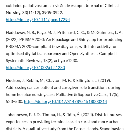
cuidados paliativos: uma revisão de escopo. Journal of Clinical
Nursing, 33(11-12), 3905-3922.
https://doi.org/10.1111/jocn.17294
Haddaway, N. R., Page, M. J., Pritchard, C. C., & McGuinness, L. A.
(2022). PRISMA2020: An R package and Shiny app for producing
PRISMA 2020-compliant flow diagrams, with interactivity for
optimised digital transparency and Open Synthesis. Campbell
Systematic Reviews, 18(2), artigo e1230.
https://doi.org/10.1002/cl2.1230
Hudson, J., Reblin, M., Clayton, M. F., & Ellington, L. (2019).
Addressing cancer patient and caregiver role transitions during
home hospice nursing care. Palliative & Supportive Care, 17(5),
523–530.
https://doi.org/10.1017/S1478951518000214
Johannesen, E. J. D., Timma, H., & Róin, Á. (2024). District nurses
experiences in providing terminal care in rural and more urban
districts. A qualitative study from the Faroe Islands. Scandinavian