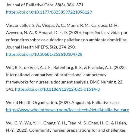
Journal of Palliative Care, 38(3), 364–371.
https://doi.org/10.1177/08258597221098129
Vasconcellos, S. A., Viegas, A. C., Muniz, R. M., Cardoso, D. H.,
Azevedo, N. A., & Amaral, D. E. D. (2020). Experiências vividas por
enfermeiros sobre os cuidados paliativos no ambiente domiciliar.
Journal Health NPEPS, 5(2), 274-290.
https://doi.org/10.30681/252610104728
Wit, R. F., de Veer, A. J. E., Batenburg, R. S., & Francke, A. L. (2023).
International comparison of professional competency
frameworks for nurses: a document analysis. BMC Nursing, 22,
343.
https://doi.org/10.1186/s12912-023-01514-3
World Health Organization. (2020, August, 5). Palliative care.
https://www.who.int/news-room/fact-sheets/detail/palliative-care
Wu, C.-Y., Wu, Y.-H., Chang, Y.-H., Tsay, M.-S., Chen, H.-C., & Hsieh,
H.-Y. (2021). Community nurses' preparations for and challenges