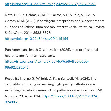
https://doi.org/10.36489/nursing.2024v28i312p9359-9365
Neto, E. G. R., Caldas, C. M. G., Santos, S. P., Vilela, A. B. A., &
Gomes, R. M. (2024). Abordagem interprofissional à pacientes em
cuidados paliativos: uma revisão integrativa da literatura. Revista
Saúde.Com, 20(4), 3583-3593.
https://doi.org/10.22481/rsc.v20i4.15154
Pan American Health Organization. (2025). Interprofessional
health teams for integrated care.
https://iris.paho.org/items/87f8c74c-9c68-4f33-b230-
98682a292043
Pesut, B., Thorne, S., Wright, D. K., & Banwell, M. (2024). The
centrality of nursing in realizing high quality palliative care:
exploring Canada’s framework on palliative care priorities. BMC
Nursing, 23, artigo 814.
https://doi.org/10.1186/s12912-024-
02488-6