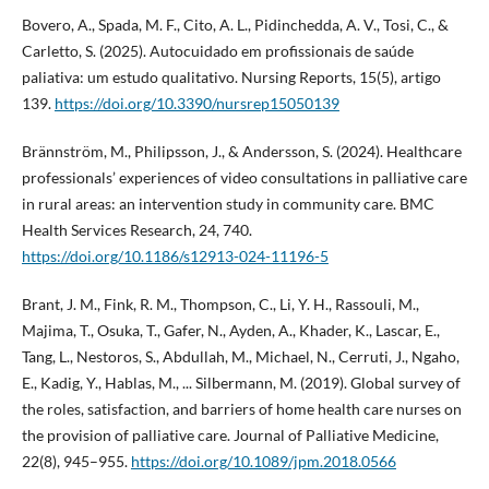
Bovero, A., Spada, M. F., Cito, A. L., Pidinchedda, A. V., Tosi, C., &
Carletto, S. (2025). Autocuidado em profissionais de saúde
paliativa: um estudo qualitativo. Nursing Reports, 15(5), artigo
139.
https://doi.org/10.3390/nursrep15050139
Brännström, M., Philipsson, J., & Andersson, S. (2024). Healthcare
professionals’ experiences of video consultations in palliative care
in rural areas: an intervention study in community care. BMC
Health Services Research, 24, 740.
https://doi.org/10.1186/s12913-024-11196-5
Brant, J. M., Fink, R. M., Thompson, C., Li, Y. H., Rassouli, M.,
Majima, T., Osuka, T., Gafer, N., Ayden, A., Khader, K., Lascar, E.,
Tang, L., Nestoros, S., Abdullah, M., Michael, N., Cerruti, J., Ngaho,
E., Kadig, Y., Hablas, M., ... Silbermann, M. (2019). Global survey of
the roles, satisfaction, and barriers of home health care nurses on
the provision of palliative care. Journal of Palliative Medicine,
22(8), 945–955.
https://doi.org/10.1089/jpm.2018.0566