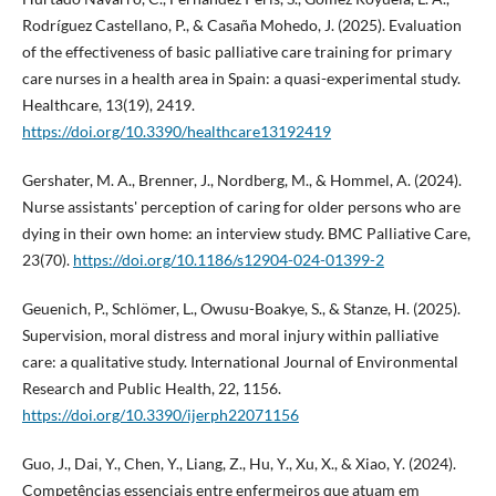
Rodríguez Castellano, P., & Casaña Mohedo, J. (2025). Evaluation
of the effectiveness of basic palliative care training for primary
care nurses in a health area in Spain: a quasi-experimental study.
Healthcare, 13(19), 2419.
https://doi.org/10.3390/healthcare13192419
Gershater, M. A., Brenner, J., Nordberg, M., & Hommel, A. (2024).
Nurse assistants' perception of caring for older persons who are
dying in their own home: an interview study. BMC Palliative Care,
23(70).
https://doi.org/10.1186/s12904-024-01399-2
Geuenich, P., Schlömer, L., Owusu-Boakye, S., & Stanze, H. (2025).
Supervision, moral distress and moral injury within palliative
care: a qualitative study. International Journal of Environmental
Research and Public Health, 22, 1156.
https://doi.org/10.3390/ijerph22071156
Guo, J., Dai, Y., Chen, Y., Liang, Z., Hu, Y., Xu, X., & Xiao, Y. (2024).
Competências essenciais entre enfermeiros que atuam em