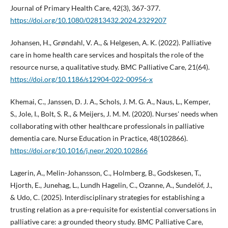
Journal of Primary Health Care, 42(3), 367-377.
https://doi.org/10.1080/02813432.2024.2329207
Johansen, H., Grøndahl, V. A., & Helgesen, A. K. (2022). Palliative
care in home health care services and hospitals the role of the
resource nurse, a qualitative study. BMC Palliative Care, 21(64).
https://doi.org/10.1186/s12904-022-00956-x
Khemai, C., Janssen, D. J. A., Schols, J. M. G. A., Naus, L., Kemper,
S., Jole, I., Bolt, S. R., & Meijers, J. M. M. (2020). Nurses' needs when
collaborating with other healthcare professionals in palliative
dementia care. Nurse Education in Practice, 48(102866).
https://doi.org/10.1016/j.nepr.2020.102866
Lagerin, A., Melin-Johansson, C., Holmberg, B., Godskesen, T.,
Hjorth, E., Junehag, L., Lundh Hagelin, C., Ozanne, A., Sundelöf, J.,
& Udo, C. (2025). Interdisciplinary strategies for establishing a
trusting relation as a pre-requisite for existential conversations in
palliative care: a grounded theory study. BMC Palliative Care,