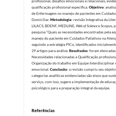
profissional, desafios emocionais e relacionais, evid
qualificação profissional específica.
Objetivo
: anali
de Enfermagem no manejo de pacientes em Cuidados
Domiciliar.
Metodologia
: revisão Integrativa da Lit
LILACS, BDENF, MEDLINE,
Web of Science
e Scopus, p
pesquisa “Quais as necessidades encontradas pela 
manejo do paciente em Cuidados Paliativos na Atenç
seguindo a estratégia PICo, identificados inicialment
29 artigos para análise.
Resultados
: foram elencadas 
Necessidades relacionadas a Qualificação profission
Organização do trabalho em Equipe Interdisciplinar
emocional.
Conclusão
: a revisão cumpriu seu objetiv
categorias analíticas evidenciadas são eixos que sus
serviço, com isso, sugere a implementação de educa
psicológico para a preparação integral da equipe.
Referências