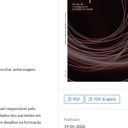
miciliar, enfermagem
PDF
PDF (English)
pal responsável pelo
idados dos pacientes em
Publicado
am desafios na formação
19-05-2026