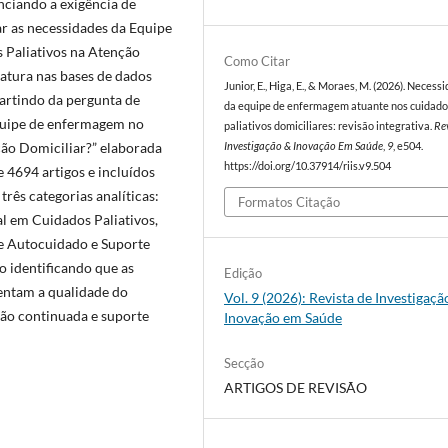
enciando a exigência de
sar as necessidades da Equipe
 Paliativos na Atenção
Como Citar
eratura nas bases de dados
Junior, E., Higa, E., & Moraes, M. (2026). Necess
artindo da pergunta de
da equipe de enfermagem atuante nos cuidado
equipe de enfermagem no
paliativos domiciliares: revisão integrativa.
Re
ão Domiciliar?” elaborada
Investigação & Inovação Em Saúde
,
9
, e504.
https://doi.org/10.37914/riis.v9.504
e 4694 artigos e incluídos
três categorias analíticas:
Formatos Citação
al em Cuidados Paliativos,
 e Autocuidado e Suporte
o identificando que as
Edição
tentam a qualidade do
Vol. 9 (2026): Revista de Investigaçã
ção continuada e suporte
Inovação em Saúde
Secção
ARTIGOS DE REVISÃO