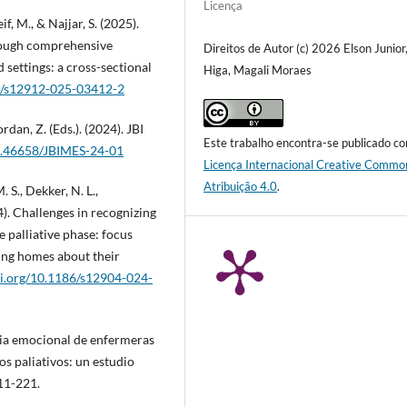
Licença
f, M., & Najjar, S. (2025).
rough comprehensive
Direitos de Autor (c) 2026 Elson Junior
 settings: a cross-sectional
Higa, Magali Moraes
86/s12912-025-03412-2
ordan, Z. (Eds.). (2024). JBI
Este trabalho encontra-se publicado c
10.46658/JBIMES-24-01
Licença Internacional Creative Commo
Atribuição 4.0
.
. S., Dekker, N. L.,
). Challenges in recognizing
e palliative phase: focus
sing homes about their
oi.org/10.1186/s12904-024-
cia emocional de enfermeras
os paliativos: un estudio
211-221.