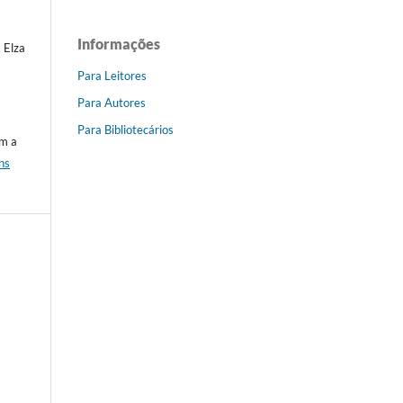
Informações
, Elza
Para Leitores
Para Autores
Para Bibliotecários
om a
ns