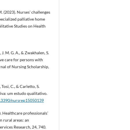
. (2023). Nurses' challenges
pecialized palliative home
alitative Studies on Health
s, J. M. G. A., & Zwakhalen, S.
ive care for persons with
nal of Nursing Scholarship,
 Tosi, C., & Carletto, S.
iva: um estudo qualitativo.
10.3390/nursrep15050139
). Healthcare professionals’
n rural areas: an
rvices Research, 24, 740.