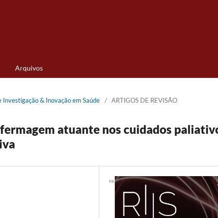
Arquivos
de Investigação & Inovação em Saúde
/
ARTIGOS DE REVISÃO
nfermagem atuante nos cuidados paliativ
iva