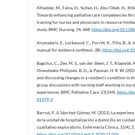
Alhaddar, M., Falna, H., Sultan, H., Abu-Odah, H., Khlei
Towards enhancing palliative care competencies th
training for nurses and physicians in resource-limited
study. BMC Nursing, 24, 688.
https://doi.org/10.11
Aromataris, E., Lockwood, C., Porritt, K., Pilla, B., & J
manual for evidence synthesis. JBI.
https://doi.org/
Bagchus, C., Zee, M. S., van der Steen, J. T., Klapwijk, M
Onwuteaka-Philipsen, B. D., & Pasman, H. R. W. (2024
and discussing changes in a resident's condition in th
group discussions with nursing staff working in nur
experiences. BMC Palliative Care, 23(144).
https://d
01479-3
Barrué, P., & Sánchez-Gómez, M. (2021). La experien
de la unidad de hospitalización a domicilio en cuidad
cualitativo exploratorio. Enfermería Clínica, 31(4), 
https://doi.org/10.1016/j.enfcli.2020.11.006