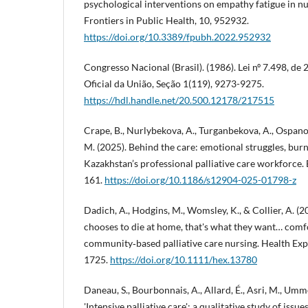
psychological interventions on empathy fatigue in nu
Frontiers in Public Health, 10, 952932.
https://doi.org/10.3389/fpubh.2022.952932
Congresso Nacional (Brasil). (1986). Lei nº 7.498, de
Oficial da União, Seção 1(119), 9273-9275.
https://hdl.handle.net/20.500.12178/217515
Crape, B., Nurlybekova, A., Turganbekova, A., Ospan
M. (2025). Behind the care: emotional struggles, burn
Kazakhstan’s professional palliative care workforce.
161.
https://doi.org/10.1186/s12904-025-01798-z
Dadich, A., Hodgins, M., Womsley, K., & Collier, A. (2
chooses to die at home, that's what they want… comfor
community‐based palliative care nursing. Health Exp
1725.
https://doi.org/10.1111/hex.13780
Daneau, S., Bourbonnais, A., Allard, É., Asri, M., Umme
'Intensive palliative care': a qualitative study of issue