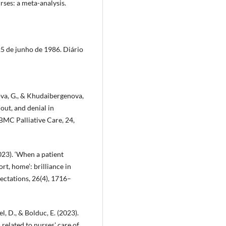
rses: a meta-analysis.
 25 de junho de 1986. Diário
ova, G., & Khudaibergenova,
out, and denial in
 BMC Palliative Care, 24,
023). ‘When a patient
t, home’: brilliance in
ectations, 26(4), 1716–
l, D., & Bolduc, E. (2023).
s related to nurses' care of