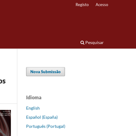
Registo
Acesso
Pesquisar
Nova Submissão
os
Idioma
English
Español (España)
Português (Portugal)