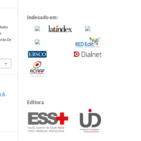
Indexado em:
idades
s
vista De
o &
Editora