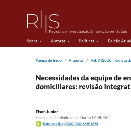
Sobre
Autores
Políticas
Edição Atual
Página de Início
/
Arquivos
/
Vol. 9 (2026): Revista 
Necessidades da equipe de e
domiciliares: revisão integrat
Elson Junior
Faculdade de Medicina de Marília FAMEMA
https://orcid.org/0009-0002-6835-8538