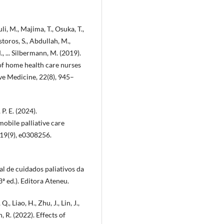
li, M., Majima, T., Osuka, T.,
estoros, S., Abdullah, M.,
., ... Silbermann, M. (2019).
 of home health care nurses
ive Medicine, 22(8), 945–
 P. E. (2024).
mobile palliative care
 19(9), e0308256.
nual de cuidados paliativos da
 ed.). Editora Ateneu.
, Liao, H., Zhu, J., Lin, J.,
, R. (2022). Effects of