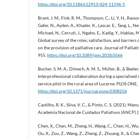
https://doi.org/10.1186/s12913-024-11196-5
Brant, J. M., Fink, R. M., Thompson, C., Li, Y. H., Rassou
Gafer, N., Ayden, A., Khader, K., Lascar, E., Tang, L., N
Michael, N., Cerruti, J., Ngaho, E., Kadig, Y., Hablas, M
Global survey of the roles, satisfaction, and barriers
on the provision of palliative care. Journal of Palliat
955.
https://doi.org/10.1089/jpm.2018.0566
Bucher, S. M. A., Dimech, A. M. S., Müller, B., & Beeler,
Interprofessional collaboration during a specialised 
service pilot in the rural area of Lucerne. PLOS ONE,
https://doi.org/10.1371/journal.pone.0308256
Castilho, R. K., Silva, V. C., & Pinto, C. S. (2021). Ma
Academia Nacional de Cuidados Paliativos (ANCP) (3ª
Chen, X., Chen, M., Zheng, H., Wang, C., Chen, H., Wu, Q.
Ou, X., Zou, Z., Wang, Z., Zheng, Z., Zhuang, X., & Chen