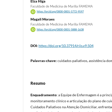
Elza Higa
Faculdade de Medicina de Marília FAMEMA
https://orcid.org/0000-0001-5772-9597
Magali Moraes
Faculdade de Medicina de Marília FAMEMA
https://orcid.org/0000-0001-5888-1638
DOI:
https://doi.org/10.37914/riis.v9.504
Palavras-chave:
cuidados paliativos, assistência do
Resumo
Enquadramento
: a Equipe de Enfermagem é a princi
monitoramento clínico e articulação do plano de cu
Cuidados Paliativos na Atenção Domiciliar, enfrent