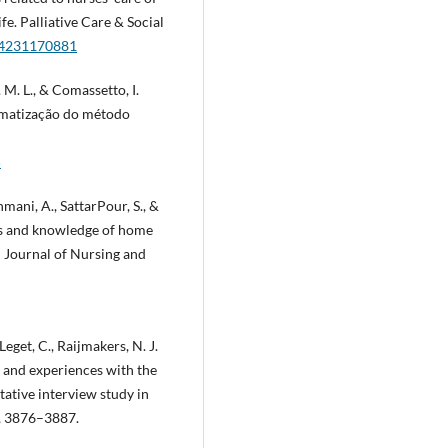
fe. Palliative Care & Social
524231170881
I. M. L., & Comassetto, I.
tematização do método
5
mani, A., SattarPour, S., &
ds and knowledge of home
an Journal of Nursing and
Leget, C., Raijmakers, N. J.
s and experiences with the
tative interview study in
), 3876–3887.