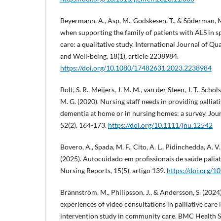
Beyermann, A., Asp, M., Godskesen, T., & Söderman, M
when supporting the family of patients with ALS in s
care: a qualitative study. International Journal of Qu
and Well-being, 18(1), article 2238984.
https://doi.org/10.1080/17482631.2023.2238984
Bolt, S. R., Meijers, J. M. M., van der Steen, J. T., Schol
M. G. (2020). Nursing staff needs in providing palliat
dementia at home or in nursing homes: a survey. Jour
52(2), 164-173.
https://doi.org/10.1111/jnu.12542
Bovero, A., Spada, M. F., Cito, A. L., Pidinchedda, A. V.,
(2025). Autocuidado em profissionais de saúde paliat
Nursing Reports, 15(5), artigo 139.
https://doi.org/
Brännström, M., Philipsson, J., & Andersson, S. (2024
experiences of video consultations in palliative care i
intervention study in community care. BMC Health Se