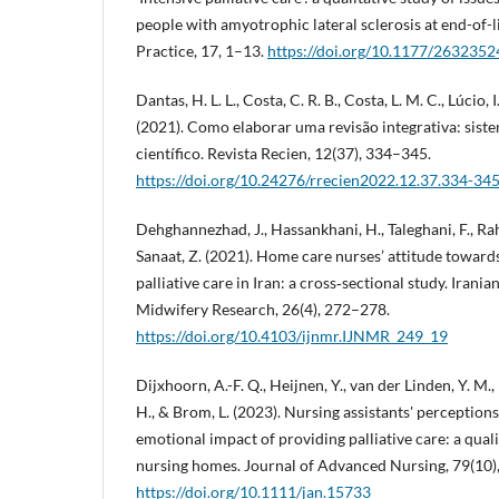
people with amyotrophic lateral sclerosis at end-of-li
Practice, 17, 1–13.
https://doi.org/10.1177/26323
Dantas, H. L. L., Costa, C. R. B., Costa, L. M. C., Lúcio, 
(2021). Como elaborar uma revisão integrativa: sis
científico. Revista Recien, 12(37), 334–345.
https://doi.org/10.24276/rrecien2022.12.37.334-34
Dehghannezhad, J., Hassankhani, H., Taleghani, F., Rah
Sanaat, Z. (2021). Home care nurses’ attitude towar
palliative care in Iran: a cross‐sectional study. Irani
Midwifery Research, 26(4), 272–278.
https://doi.org/10.4103/ijnmr.IJNMR_249_19
Dijxhoorn, A.-F. Q., Heijnen, Y., van der Linden, Y. M., 
H., & Brom, L. (2023). Nursing assistants' perception
emotional impact of providing palliative care: a quali
nursing homes. Journal of Advanced Nursing, 79(10
https://doi.org/10.1111/jan.15733