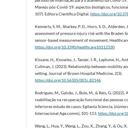
período de internação para tratamento da Covid-19. In
Manejo pós-Covid-19: aspectos biológicos, funcionais 
107). Editora Científica Digital.
https://doi.org/10.
Kennerly, S. M., Sharkey, P. D., Horn, S. D., Alderden, J
assessment of pressure injury risk with the Braden Sc
sensor-based measurement of movement. Healthcare
https://doi.org/10.3390/healthcare10112330
Kissane, H., Knowles, J., Tanzer, J. R., Laplume, H., Ant
Cullman, J. (2023). Relationship between mobility and 
setting. Journal of Brown Hospital Medicine, 2(3).
https://doi.org/10.56305/001c.82146
Rodrigues, M., Galvão, J., Bule, M., & Reis, G. (2022)
reabilitação na recuperação funcional das pessoas 
inferiores estudo de casos. Egitania Sciencia, (núme
Internacional Age.comm), 101-113.
https://doi.org/1
Wang, L., Hua, Y., Wang, L., Zou, X., Zhang, Y., & Ou, X.