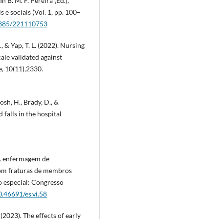
 B. M. F. Pereira (Ed.),
e sociais (Vol. 1, pp. 100–
37885/221110753
., & Yap, T. L. (2022). Nursing
ale validated against
, 10(11),2330.
osh, H., Brady, D., &
falls in the hospital
. A enfermagem de
com fraturas de membros
ro especial: Congresso
0.46691/es.vi.58
 (2023). The effects of early