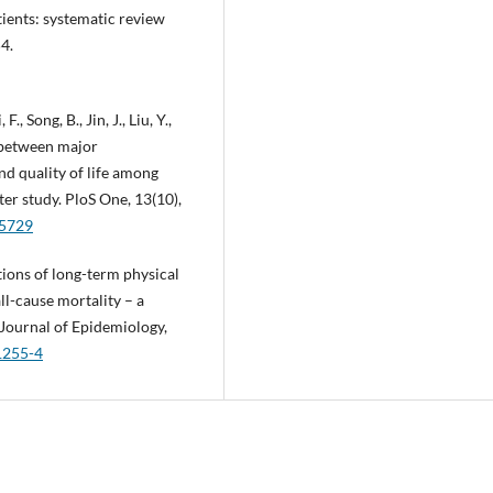
tients: systematic review
4.
 F., Song, B., Jin, J., Liu, Y.,
n between major
nd quality of life among
er study. PloS One, 13(10),
05729
ations of long-term physical
all-cause mortality – a
Journal of Epidemiology,
1255-4