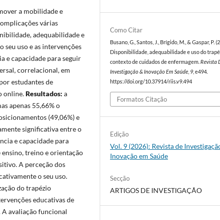
mover a mobilidade e
complicações várias
Como Citar
nibilidade, adequabilidade e
Busano, G., Santos, J., Brígido, M., & Gaspar, P. (
 o seu uso e as intervenções
Disponibilidade, adequabilidade e uso do trap
a e capacidade para seguir
contexto de cuidados de enfermagem.
Revista 
ersal, correlacional, em
Investigação & Inovação Em Saúde
,
9
, e494.
por estudantes de
https://doi.org/10.37914/riis.v9.494
 online.
Resultados:
a
Formatos Citação
 mas apenas 55,66% o
posicionamentos (49,06%) e
mente significativa entre o
Edição
ência e capacidade para
Vol. 9 (2026): Revista de Investigaçã
ensino, treino e orientação
Inovação em Saúde
sitivo. A perceção dos
cativamente o seu uso.
Secção
ização do trapézio
ARTIGOS DE INVESTIGAÇÃO
tervenções educativas de
 A avaliação funcional