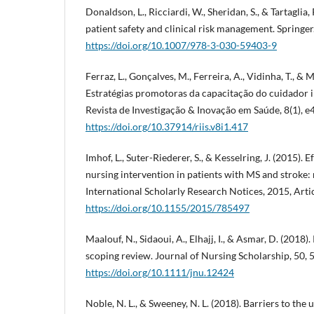
Donaldson, L., Ricciardi, W., Sheridan, S., & Tartaglia, 
patient safety and clinical risk management. Springer
https://doi.org/10.1007/978-3-030-59403-9
Ferraz, L., Gonçalves, M., Ferreira, A., Vidinha, T., & 
Estratégias promotoras da capacitação do cuidador i
Revista de Investigação & Inovação em Saúde, 8(1), e
https://doi.org/10.37914/riis.v8i1.417
Imhof, L., Suter-Riederer, S., & Kesselring, J. (2015).
nursing intervention in patients with MS and stroke: 
International Scholarly Research Notices, 2015, Arti
https://doi.org/10.1155/2015/785497
Maalouf, N., Sidaoui, A., Elhajj, I., & Asmar, D. (2018)
scoping review. Journal of Nursing Scholarship, 50,
https://doi.org/10.1111/jnu.12424
Noble, N. L., & Sweeney, N. L. (2018). Barriers to the u