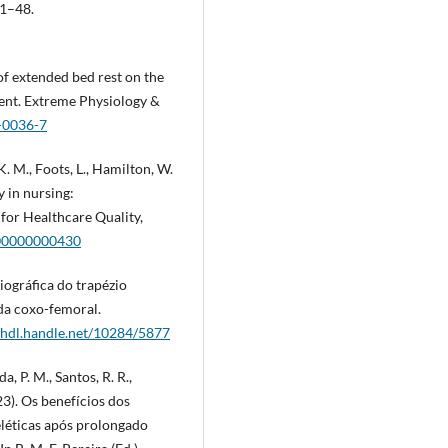
41–48.
 of extended bed rest on the
ment. Extreme Physiology &
5-0036-7
K. M., Foots, L., Hamilton, W.
y in nursing:
for Healthcare Quality,
000000000430
miográfica do trapézio
da coxo-femoral.
//hdl.handle.net/10284/5877
ada, P. M., Santos, R. R.,
2023). Os benefícios dos
eléticas após prolongado