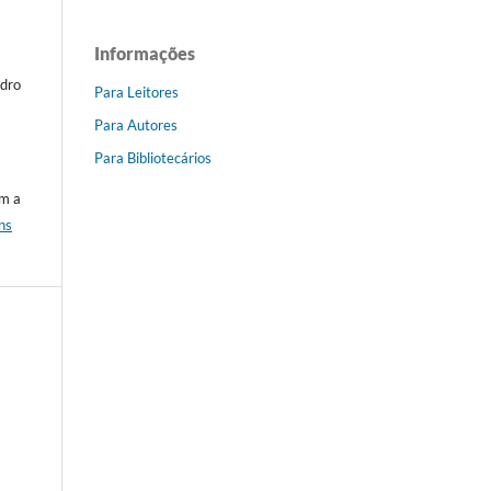
Informações
edro
Para Leitores
Para Autores
Para Bibliotecários
om a
ns