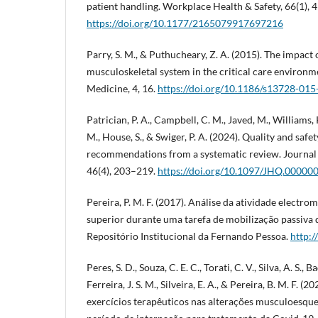
patient handling. Workplace Health & Safety, 66(1), 
https://doi.org/10.1177/2165079917697216
Parry, S. M., & Puthucheary, Z. A. (2015). The impact
musculoskeletal system in the critical care environ
Medicine, 4, 16.
https://doi.org/10.1186/s13728-01
Patrician, P. A., Campbell, C. M., Javed, M., Williams, 
M., House, S., & Swiger, P. A. (2024). Quality and safet
recommendations from a systematic review. Journal 
46(4), 203–219.
https://doi.org/10.1097/JHQ.0000
Pereira, P. M. F. (2017). Análise da atividade electro
superior durante uma tarefa de mobilização passiva 
Repositório Institucional da Fernando Pessoa.
http:
Peres, S. D., Souza, C. E. C., Torati, C. V., Silva, A. S., B
Ferreira, J. S. M., Silveira, E. A., & Pereira, B. M. F. (
exercícios terapêuticos nas alterações musculoesqu