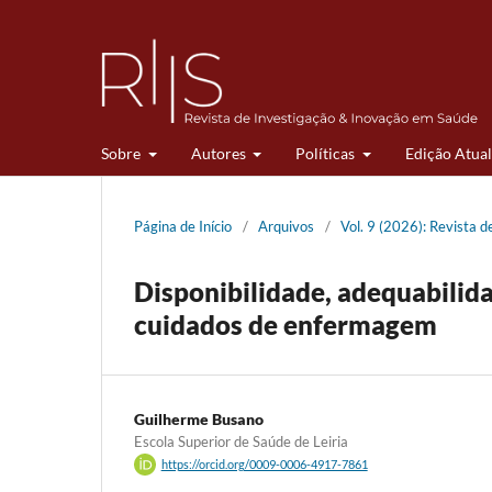
Sobre
Autores
Políticas
Edição Atual
Página de Início
/
Arquivos
/
Vol. 9 (2026): Revista 
Disponibilidade, adequabilid
cuidados de enfermagem
Guilherme Busano
Escola Superior de Saúde de Leiria
https://orcid.org/0009-0006-4917-7861