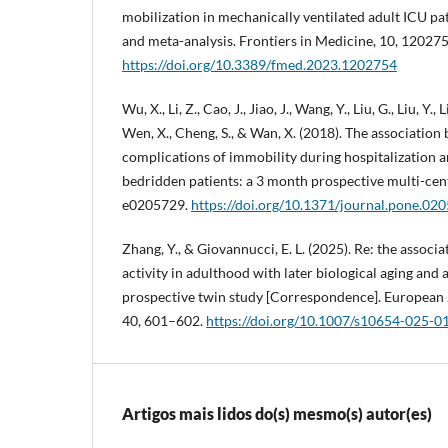
mobilization in mechanically ventilated adult ICU pa
and meta-analysis. Frontiers in Medicine, 10, 120275
https://doi.org/10.3389/fmed.2023.1202754
Wu, X., Li, Z., Cao, J., Jiao, J., Wang, Y., Liu, G., Liu, Y., Li,
Wen, X., Cheng, S., & Wan, X. (2018). The associatio
complications of immobility during hospitalization a
bedridden patients: a 3 month prospective multi-cent
e0205729.
https://doi.org/10.1371/journal.pone.02
Zhang, Y., & Giovannucci, E. L. (2025). Re: the associ
activity in adulthood with later biological aging and 
prospective twin study [Correspondence]. European 
40, 601–602.
https://doi.org/10.1007/s10654-025-0
Artigos mais lidos do(s) mesmo(s) autor(es)