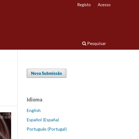
Registo
Acesso
Pesquisar
Nova Submissão
Idioma
English
Español (España)
Português (Portugal)