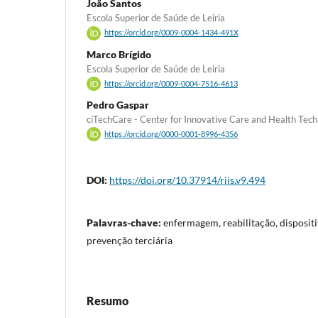
João Santos
Escola Superior de Saúde de Leiria
https://orcid.org/0009-0004-1434-491X
Marco Brígido
Escola Superior de Saúde de Leiria
https://orcid.org/0009-0004-7516-4613
Pedro Gaspar
ciTechCare - Center for Innovative Care and Health Tec
https://orcid.org/0000-0001-8996-4356
DOI:
https://doi.org/10.37914/riis.v9.494
Palavras-chave:
enfermagem, reabilitação, dispositi
prevenção terciária
Resumo