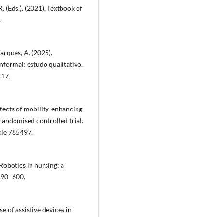
R. (Eds.). (2021). Textbook of
.
Marques, A. (2025).
nformal: estudo qualitativo.
417.
 Effects of mobility-enhancing
randomised controlled trial.
cle 785497.
. Robotics in nursing: a
 590–600.
se of assistive devices in