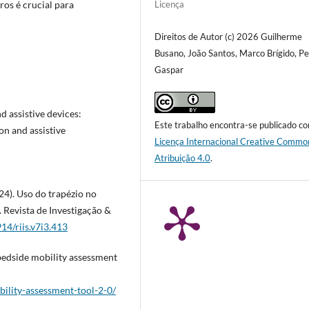
Licença
ros é crucial para
Direitos de Autor (c) 2026 Guilherme
Busano, João Santos, Marco Brígido, P
Gaspar
nd assistive devices:
Este trabalho encontra-se publicado c
on and assistive
Licença Internacional Creative Commo
Atribuição 4.0
.
2024). Uso do trapézio no
 Revista de Investigação &
914/riis.v7i3.413
 bedside mobility assessment
lity-assessment-tool-2-0/