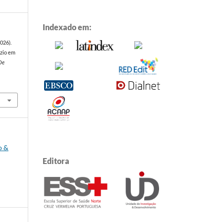
Indexado em:
2026).
ézio em
De
o &
Editora