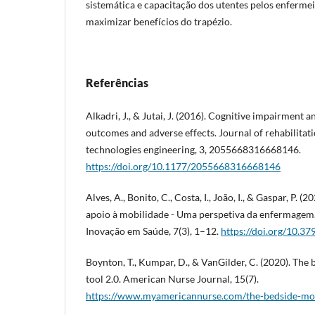
sistemática e capacitação dos utentes pelos enfermei
maximizar benefícios do trapézio.
Referências
Alkadri, J., & Jutai, J. (2016). Cognitive impairment a
outcomes and adverse effects. Journal of rehabilitati
technologies engineering, 3, 2055668316668146.
https://doi.org/10.1177/2055668316668146
Alves, A., Bonito, C., Costa, I., João, I., & Gaspar, P. (
apoio à mobilidade - Uma perspetiva da enfermagem.
Inovação em Saúde, 7(3), 1–12.
https://doi.org/10.37
Boynton, T., Kumpar, D., & VanGilder, C. (2020). The
tool 2.0. American Nurse Journal, 15(7).
https://www.myamericannurse.com/the-bedside-mobi