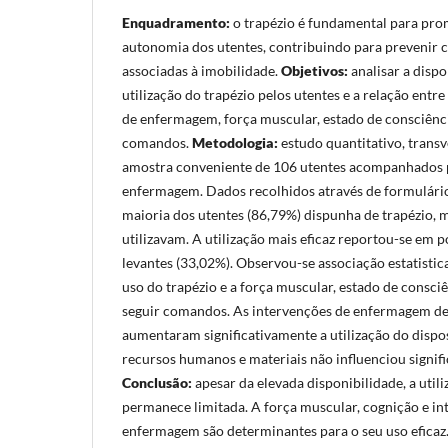
Enquadramento:
o trapézio é fundamental para pro
autonomia dos utentes, contribuindo para prevenir 
associadas à imobilidade.
Objetivos:
analisar a dispo
utilização do trapézio pelos utentes e a relação entre
de enfermagem, força muscular, estado de consciênci
comandos.
Metodologia:
estudo quantitativo, transv
amostra conveniente de 106 utentes acompanhados 
enfermagem. Dados recolhidos através de formulário
maioria dos utentes (86,79%) dispunha de trapézio,
utilizavam. A utilização mais eficaz reportou-se em 
levantes (33,02%). Observou-se associação estatistica
uso do trapézio e a força muscular, estado de consci
seguir comandos. As intervenções de enfermagem de 
aumentaram significativamente a utilização do dispo
recursos humanos e materiais não influenciou signifi
Conclusão:
apesar da elevada disponibilidade, a util
permanece limitada. A força muscular, cognição e in
enfermagem são determinantes para o seu uso eficaz.