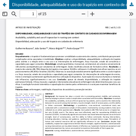
Disponibilidade, adequabilidade e uso do trapézio em contexto de cuidados de enfermagem