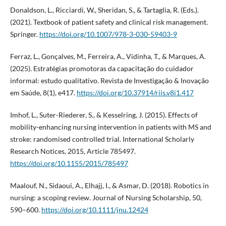
Donaldson, L., Ricciardi, W., Sheridan, S., & Tartaglia, R. (Eds.).
(2021). Textbook of patient safety and clinical risk management.
Springer.
https://doi.org/10.1007/978-3-030-59403-9
Ferraz, L., Gonçalves, M., Ferreira, A., Vidinha, T., & Marques, A.
(2025). Estratégias promotoras da capacitação do cuidador
informal: estudo qualitativo. Revista de Investigação & Inovação
em Saúde, 8(1), e417.
https://doi.org/10.37914/riis.v8i1.417
Imhof, L., Suter-Riederer, S., & Kesselring, J. (2015). Effects of
mobility-enhancing nursing intervention in patients with MS and
stroke: randomised controlled trial. International Scholarly
Research Notices, 2015, Article 785497.
https://doi.org/10.1155/2015/785497
Maalouf, N., Sidaoui, A., Elhajj, I., & Asmar, D. (2018). Robotics in
nursing: a scoping review. Journal of Nursing Scholarship, 50,
590–600.
https://doi.org/10.1111/jnu.12424