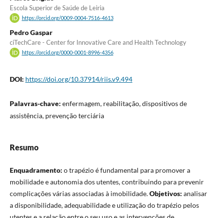
Escola Superior de Saúde de Leiria
https://orcid.org/0009-0004-7516-4613
Pedro Gaspar
ciTechCare - Center for Innovative Care and Health Technology
https://orcid.org/0000-0001-8996-4356
DOI:
https://doi.org/10.37914/riis.v9.494
Palavras-chave:
enfermagem, reabilitação, dispositivos de
assistência, prevenção terciária
Resumo
Enquadramento:
o trapézio é fundamental para promover a
mobilidade e autonomia dos utentes, contribuindo para prevenir
complicações várias associadas à imobilidade.
Objetivos:
analisar
a disponibilidade, adequabilidade e utilização do trapézio pelos
utentes e a relação entre o seu uso e as intervenções de