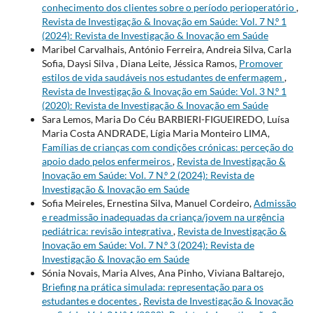
conhecimento dos clientes sobre o período perioperatório
,
Revista de Investigação & Inovação em Saúde: Vol. 7 N.º 1
(2024): Revista de Investigação & Inovação em Saúde
Maribel Carvalhais, António Ferreira, Andreia Silva, Carla
Sofia, Daysi Silva , Diana Leite, Jéssica Ramos,
Promover
estilos de vida saudáveis nos estudantes de enfermagem
,
Revista de Investigação & Inovação em Saúde: Vol. 3 N.º 1
(2020): Revista de Investigação & Inovação em Saúde
Sara Lemos, Maria Do Céu BARBIERI-FIGUEIREDO, Luísa
Maria Costa ANDRADE, Lígia Maria Monteiro LIMA,
Famílias de crianças com condições crónicas: perceção do
apoio dado pelos enfermeiros
,
Revista de Investigação &
Inovação em Saúde: Vol. 7 N.º 2 (2024): Revista de
Investigação & Inovação em Saúde
Sofia Meireles, Ernestina Silva, Manuel Cordeiro,
Admissão
e readmissão inadequadas da criança/jovem na urgência
pediátrica: revisão integrativa
,
Revista de Investigação &
Inovação em Saúde: Vol. 7 N.º 3 (2024): Revista de
Investigação & Inovação em Saúde
Sónia Novais, Maria Alves, Ana Pinho, Viviana Baltarejo,
Briefing na prática simulada: representação para os
estudantes e docentes
,
Revista de Investigação & Inovação