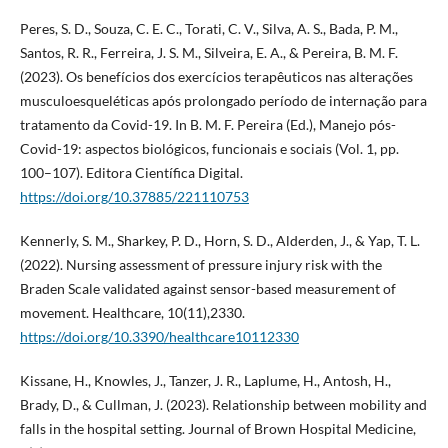
Peres, S. D., Souza, C. E. C., Torati, C. V., Silva, A. S., Bada, P. M.,
Santos, R. R., Ferreira, J. S. M., Silveira, E. A., & Pereira, B. M. F.
(2023). Os benefícios dos exercícios terapêuticos nas alterações
musculoesqueléticas após prolongado período de internação para
tratamento da Covid-19. In B. M. F. Pereira (Ed.), Manejo pós-
Covid-19: aspectos biológicos, funcionais e sociais (Vol. 1, pp.
100–107). Editora Científica Digital.
https://doi.org/10.37885/221110753
Kennerly, S. M., Sharkey, P. D., Horn, S. D., Alderden, J., & Yap, T. L.
(2022). Nursing assessment of pressure injury risk with the
Braden Scale validated against sensor-based measurement of
movement. Healthcare, 10(11),2330.
https://doi.org/10.3390/healthcare10112330
Kissane, H., Knowles, J., Tanzer, J. R., Laplume, H., Antosh, H.,
Brady, D., & Cullman, J. (2023). Relationship between mobility and
falls in the hospital setting. Journal of Brown Hospital Medicine,