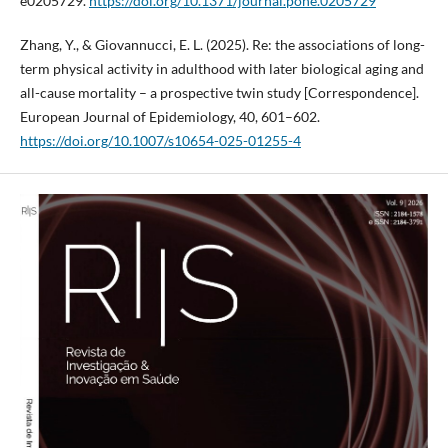
e0205729.
https://doi.org/10.1371/journal.pone.0205729
Zhang, Y., & Giovannucci, E. L. (2025). Re: the associations of long-
term physical activity in adulthood with later biological aging and
all-cause mortality – a prospective twin study [Correspondence].
European Journal of Epidemiology, 40, 601–602.
https://doi.org/10.1007/s10654-025-01255-4