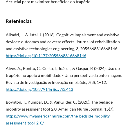
é crucial para maximizar benefícios do trapézio.
Referências
Alkadri, J., & Jutai, J. (2016). Cognitive impairment and assistive
devices: outcomes and adverse effects. Journal of rehabilitation
and assistive technologies engineering, 3, 2055668316668146.
https://doi.org/10.1177/2055668316668146
Alves, A., Bonito, C., Costa, I., João, I., & Gaspar, P. (2024). Uso do
trapézio no apoio à mobilidade - Uma perspetiva da enfermagem.
Revista de Investigação & Inovação em Saúde, 7(3), 1–12.
https://doi.org/10.37914/riis.v7i3.413
Boynton, T., Kumpar, D., & VanGilder, C. (2020). The bedside
mobility assessment tool 2.0. American Nurse Journal, 15(7).
https://www.myamericannurse.com/the-bedside-mobility-
assessment-tool-2-0/