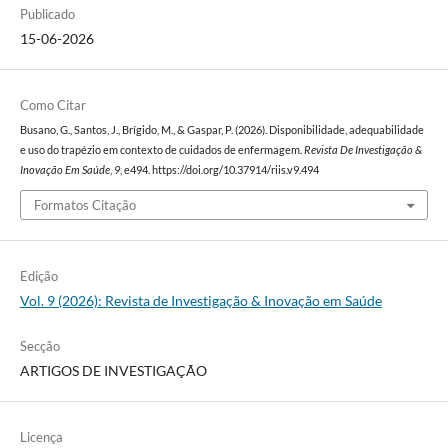
Publicado
15-06-2026
Como Citar
Busano, G., Santos, J., Brígido, M., & Gaspar, P. (2026). Disponibilidade, adequabilidade
e uso do trapézio em contexto de cuidados de enfermagem.
Revista De Investigação &
Inovação Em Saúde
,
9
, e494. https://doi.org/10.37914/riis.v9.494
Formatos Citação
Edição
Vol. 9 (2026): Revista de Investigação & Inovação em Saúde
Secção
ARTIGOS DE INVESTIGAÇÃO
Licença