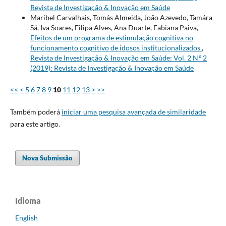
Revista de Investigação & Inovação em Saúde
Maribel Carvalhais, Tomás Almeida, João Azevedo, Tamára
Sá, Iva Soares, Filipa Alves, Ana Duarte, Fabiana Paiva,
Efeitos de um programa de estimulação cognitiva no
funcionamento cognitivo de idosos institucionalizados
,
Revista de Investigação & Inovação em Saúde: Vol. 2 N.º 2
(2019): Revista de Investigação & Inovação em Saúde
<<
<
5
6
7
8
9
10
11
12
13
>
>>
Também poderá
iniciar uma pesquisa avançada de similaridade
para este artigo.
Nova Submissão
Idioma
English