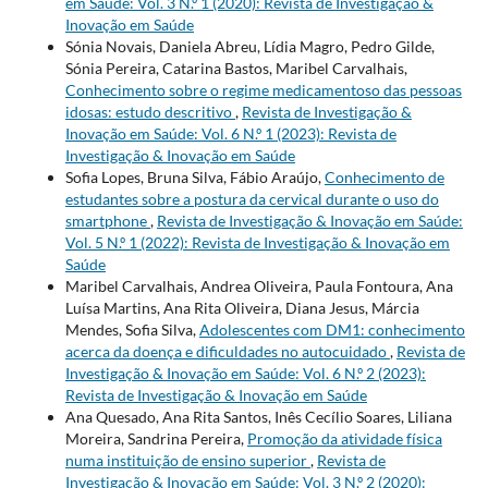
em Saúde: Vol. 3 N.º 1 (2020): Revista de Investigação &
Inovação em Saúde
Sónia Novais, Daniela Abreu, Lídia Magro, Pedro Gilde,
Sónia Pereira, Catarina Bastos, Maribel Carvalhais,
Conhecimento sobre o regime medicamentoso das pessoas
idosas: estudo descritivo
,
Revista de Investigação &
Inovação em Saúde: Vol. 6 N.º 1 (2023): Revista de
Investigação & Inovação em Saúde
Sofia Lopes, Bruna Silva, Fábio Araújo,
Conhecimento de
estudantes sobre a postura da cervical durante o uso do
smartphone
,
Revista de Investigação & Inovação em Saúde:
Vol. 5 N.º 1 (2022): Revista de Investigação & Inovação em
Saúde
Maribel Carvalhais, Andrea Oliveira, Paula Fontoura, Ana
Luísa Martins, Ana Rita Oliveira, Diana Jesus, Márcia
Mendes, Sofia Silva,
Adolescentes com DM1: conhecimento
acerca da doença e dificuldades no autocuidado
,
Revista de
Investigação & Inovação em Saúde: Vol. 6 N.º 2 (2023):
Revista de Investigação & Inovação em Saúde
Ana Quesado, Ana Rita Santos, Inês Cecílio Soares, Liliana
Moreira, Sandrina Pereira,
Promoção da atividade física
numa instituição de ensino superior
,
Revista de
Investigação & Inovação em Saúde: Vol. 3 N.º 2 (2020):