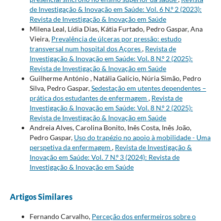
de Investigação & Inovação em Saúde: Vol. 6 N.º 2 (2023):
Revista de Investigação & Inovação em Saúde
Milena Leal, Lídia Dias, Kátia Furtado, Pedro Gaspar, Ana
Vieira,
Prevalência de úlceras por pressão: estudo
transversal num hospital dos Açores
,
Revista de
Investigação & Inovação em Saúde: Vol. 8 N.º 2 (2025):
Revista de Investigação & Inovação em Saúde
Guilherme António , Natália Galício, Núria Simão, Pedro
Silva, Pedro Gaspar,
Sedestação em utentes dependentes –
prática dos estudantes de enfermagem
,
Revista de
Investigação & Inovação em Saúde: Vol. 8 N.º 2 (2025):
Revista de Investigação & Inovação em Saúde
Andreia Alves, Carolina Bonito, Inês Costa, Inês João,
Pedro Gaspar,
Uso do trapézio no apoio à mobilidade - Uma
perspetiva da enfermagem
,
Revista de Investigação &
Inovação em Saúde: Vol. 7 N.º 3 (2024): Revista de
Investigação & Inovação em Saúde
Artigos Similares
Fernando Carvalho,
Perceção dos enfermeiros sobre o