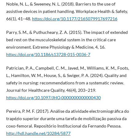
Noble, N. L., & Sweeney, N. L. (2018). Barriers to the use of
assistive devices in patient handling. Workplace Health & Safety,
66(1), 41–48.
https://doi.org/10.1177/2165079917697216
Parry, S. M., & Puthucheary, Z. A. (2015). The impact of extended
bed rest on the musculoskeletal system in the critical care
environment. Extreme Physiology & Medicine, 4, 16.
https://doi.org/10.1186/s13728-015-0036-7
Patrician, P. A., Campbell, C. M., Javed, M., Williams, K. M., Foots,
L., Hamilton, W. M., House, S., & Swiger, P. A. (2024). Quality and
safety in nursing: recommendations from a systematic review.
Journal for Healthcare Quality, 46(4), 203–219.
https://doi.org/10.1097/JHQ.0000000000000430
Pereira, P. M. F. (2017). Análise da atividade electromiográfica do
trapézio superior durante uma tarefa de mobilização passiva da
coxo-femoral. Repositório Institucional da Fernando Pessoa.
http://hdl.handle.net/10284/5877