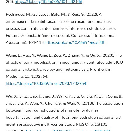
2(3).
https://doi.org/10.56305/001c.82146
Rodrigues, M., Galvão, J., Bule, M., & Reis, G. (2022). A
enfermagem de reabilitação na recuperação funcional das
pessoas com fraturas de membros inferiores estudo de casos.
Egitania Sciencia, (número especial: Congresso Internacional
Age.comm), 101-113.
https://doi.org/10.46691/es.vi.58
Wang, L., Hua, Y., Wang, L., Zou, X., Zhang, Y., & Ou, X. (2023). The
effects of early mobilization in mechanically ventilated adult ICU
patients: systematic review and meta-analysis. Frontiers in
Medicine, 10, 1202754.
https://doi.org/10.3389/fmed.2023.1202754
Wu, X., Li, Z., Cao, J., Jiao, J., Wang, Y., Liu, G., Liu, Y., Li, F., Song, B.,
Jin, J., Liu, Y., Wen, X., Cheng, S., & Wan, X. (2018). The association
between major complications of immobility during
hospitalization and quality of life among bedridden patients: a 3
month prospective multi-center study. PloS One, 13(10),