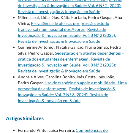
de Investigação & Inovação em Saúde: Vol. 6 N.º 2 (2023):
Revista de Investigação & Inovação em Saúde
Milena Leal, Lídia Dias, Kátia Furtado, Pedro Gaspar, Ana
Vieira,
Prevalência de úlceras por pressão: estudo
transversal num hospital dos Açores
,
Revista de
Investigação & Inovação em Saúde: Vol. 8 N.º 2 (2025):
Revista de Investigação & Inovação em Saúde
Guilherme António , Natália Galício, Núria Simão, Pedro
Silva, Pedro Gaspar,
Sedestação em utentes dependentes –
prática dos estudantes de enfermagem
,
Revista de
Investigação & Inovação em Saúde: Vol. 8 N.º 2 (2025):
Revista de Investigação & Inovação em Saúde
Andreia Alves, Carolina Bonito, Inês Costa, Inês João,
Pedro Gaspar,
Uso do trapézio no apoio à mobilidade - Uma
perspetiva da enfermagem
,
Revista de Investigação &
Inovação em Saúde: Vol. 7 N.º 3 (2024): Revista de
Investigação & Inovação em Saúde
Artigos Similares
Fernando Pinto, Luísa Ferreira,
Competências do