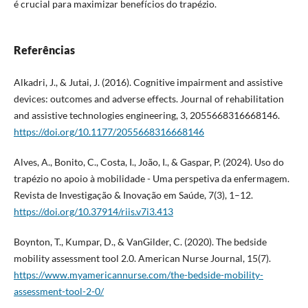
é crucial para maximizar benefícios do trapézio.
Referências
Alkadri, J., & Jutai, J. (2016). Cognitive impairment and assistive
devices: outcomes and adverse effects. Journal of rehabilitation
and assistive technologies engineering, 3, 2055668316668146.
https://doi.org/10.1177/2055668316668146
Alves, A., Bonito, C., Costa, I., João, I., & Gaspar, P. (2024). Uso do
trapézio no apoio à mobilidade - Uma perspetiva da enfermagem.
Revista de Investigação & Inovação em Saúde, 7(3), 1–12.
https://doi.org/10.37914/riis.v7i3.413
Boynton, T., Kumpar, D., & VanGilder, C. (2020). The bedside
mobility assessment tool 2.0. American Nurse Journal, 15(7).
https://www.myamericannurse.com/the-bedside-mobility-
assessment-tool-2-0/