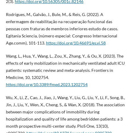
2(3).
https://doi.org/10.56305/001c.82146
Rodrigues, M., Galvão, J., Bule, M., & Reis, G. (2022). A
enfermagem de reabilitação na recuperação funcional das
pessoas com fraturas de membros inferiores estudo de casos.
Egitania Sciencia, (número especial: Congresso Internacional
Age.comm), 101-113.
https://doi.org/10.46691/es.vi.58
Wang, L., Hua, Y., Wang, L., Zou, X., Zhang, Y., & Ou, X. (2023). The
effects of early mobilization in mechanically ventilated adult ICU
patients: systematic review and meta-analysis. Frontiers in
Medicine, 10, 1202754.
https://doi.org/10.3389/fmed.2023.1202754
Wu, X., Li, Z., Cao, J., Jiao, J., Wang, Y., Liu, G., Liu, Y., Li, F., Song, B.,
Jin, J., Liu, Y., Wen, X., Cheng, S., & Wan, X. (2018). The association
between major complications of immobility during
hospitalization and quality of life among bedridden patients: a 3
month prospective multi-center study. PloS One, 13(10),