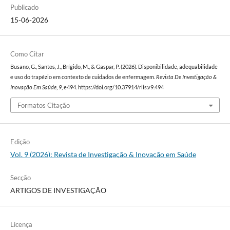
Publicado
15-06-2026
Como Citar
Busano, G., Santos, J., Brígido, M., & Gaspar, P. (2026). Disponibilidade, adequabilidade
e uso do trapézio em contexto de cuidados de enfermagem.
Revista De Investigação &
Inovação Em Saúde
,
9
, e494. https://doi.org/10.37914/riis.v9.494
Formatos Citação
Edição
Vol. 9 (2026): Revista de Investigação & Inovação em Saúde
Secção
ARTIGOS DE INVESTIGAÇÃO
Licença