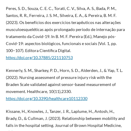
Peres, S. D., Souza, C. E. C., Torati, C. V., Silva, A. S., Bada, P. M.,
Santos, R. R., Ferreira, J. S. M., Silveira, E. A., & Pereira, B. M. F.
(2023). Os benefícios dos exercícios terapêuticos nas alterações
musculoesqueléticas após prolongado período de internação para
tratamento da Covid-19. In B. M. F. Pereira (Ed.), Manejo pós-
Covid-19: aspectos biológicos, funcionais e sociais (Vol. 1, pp.
100–107). Editora Científica Digital.
https://doi.org/10.37885/221110753
Kennerly, S. M., Sharkey, P. D., Horn, S. D., Alderden, J., & Yap, T. L.
(2022). Nursing assessment of pressure injury risk with the
Braden Scale validated against sensor-based measurement of
movement. Healthcare, 10(11),2330.
https://doi.org/10.3390/healthcare10112330
Kissane, H., Knowles, J., Tanzer, J. R., Laplume, H., Antosh, H.,
Brady, D., & Cullman, J. (2023). Relationship between mobility and
falls in the hospital setting. Journal of Brown Hospital Medicine,