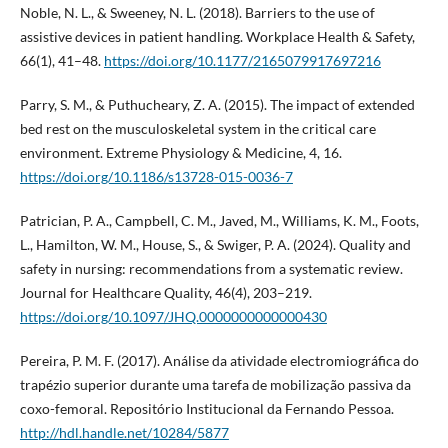
Noble, N. L., & Sweeney, N. L. (2018). Barriers to the use of
assistive devices in patient handling. Workplace Health & Safety,
66(1), 41–48.
https://doi.org/10.1177/2165079917697216
Parry, S. M., & Puthucheary, Z. A. (2015). The impact of extended
bed rest on the musculoskeletal system in the critical care
environment. Extreme Physiology & Medicine, 4, 16.
https://doi.org/10.1186/s13728-015-0036-7
Patrician, P. A., Campbell, C. M., Javed, M., Williams, K. M., Foots,
L., Hamilton, W. M., House, S., & Swiger, P. A. (2024). Quality and
safety in nursing: recommendations from a systematic review.
Journal for Healthcare Quality, 46(4), 203–219.
https://doi.org/10.1097/JHQ.0000000000000430
Pereira, P. M. F. (2017). Análise da atividade electromiográfica do
trapézio superior durante uma tarefa de mobilização passiva da
coxo-femoral. Repositório Institucional da Fernando Pessoa.
http://hdl.handle.net/10284/5877