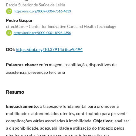
Escola Superior de Saúde de Leiria
https://orcid.org/0009-0004-7516-4613
Pedro Gaspar
ciTechCare - Center for Innovative Care and Health Technology
https://orcid.org/0000-0001-8996-4356
DOI:
https://doi.org/10.37914/riis.v9.494
Palavras-chave:
enfermagem, reabilitação, dispositivos de
assistência, prevenção terciária
Resumo
Enquadramento:
o trapézio é fundamental para promover a
mobilidade e autonomia dos utentes, contribuindo para prevenir
complicações várias associadas à imobilidade.
Objetivos:
analisar
a disponibilidade, adequabilidade e utilização do trapézio pelos
utentes e a relação entre o seu uso e as intervenções de