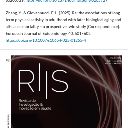
e0205729.
https://doi.org/10.1371/journal.pone.0205729
Zhang, Y., & Giovannucci, E. L. (2025). Re: the associations of long-
term physical activity in adulthood with later biological aging and
all-cause mortality – a prospective twin study [Correspondence].
European Journal of Epidemiology, 40, 601–602.
https://doi.org/10.1007/s10654-025-01255-4