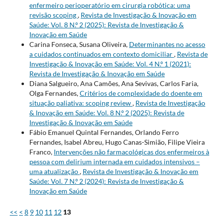
enfermeiro perioperatório em cirurgia robótica: uma
revisão scoping
,
Revista de Investigação & Inovação em
Saúde: Vol. 8 N.º 2 (2025): Revista de Investigação &
Inovação em Saúde
Carina Fonseca, Susana Oliveira,
Determinantes no acesso
a cuidados continuados em contexto domiciliar
,
Revista de
Investigação & Inovação em Saúde: Vol. 4 N.º 1 (2021):
Revista de Investigação & Inovação em Saúde
Diana Salgueiro, Ana Camões, Ana Sevivas, Carlos Faria,
Olga Fernandes,
Critérios de complexidade do doente em
situação paliativa: scoping review
,
Revista de Investigação
& Inovação em Saúde: Vol. 8 N.º 2 (2025): Revista de
Investigação & Inovação em Saúde
Fábio Emanuel Quintal Fernandes, Orlando Ferro
Fernandes, Isabel Abreu, Hugo Canas-Simião, Filipe Vieira
Franco,
Intervenções não farmacológicas dos enfermeiros à
pessoa com delirium internada em cuidados intensivos –
uma atualização
,
Revista de Investigação & Inovação em
Saúde: Vol. 7 N.º 2 (2024): Revista de Investigação &
Inovação em Saúde
<<
<
8
9
10
11
12
13