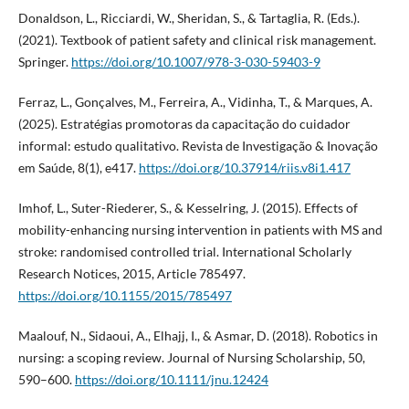
Donaldson, L., Ricciardi, W., Sheridan, S., & Tartaglia, R. (Eds.).
(2021). Textbook of patient safety and clinical risk management.
Springer.
https://doi.org/10.1007/978-3-030-59403-9
Ferraz, L., Gonçalves, M., Ferreira, A., Vidinha, T., & Marques, A.
(2025). Estratégias promotoras da capacitação do cuidador
informal: estudo qualitativo. Revista de Investigação & Inovação
em Saúde, 8(1), e417.
https://doi.org/10.37914/riis.v8i1.417
Imhof, L., Suter-Riederer, S., & Kesselring, J. (2015). Effects of
mobility-enhancing nursing intervention in patients with MS and
stroke: randomised controlled trial. International Scholarly
Research Notices, 2015, Article 785497.
https://doi.org/10.1155/2015/785497
Maalouf, N., Sidaoui, A., Elhajj, I., & Asmar, D. (2018). Robotics in
nursing: a scoping review. Journal of Nursing Scholarship, 50,
590–600.
https://doi.org/10.1111/jnu.12424