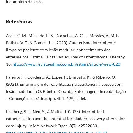
incompleto da lesão.
Referências
Assis, G. M., Miranda, R. S., Dornellas, A. C. L., Messias, A. M. B.,
Batista, V. T., & Gomes, J. J. (2020). Cateterismo intermitente
limpo no paciente com lesão medular: conhecimento dos
enfermeiros. Estima – Brazilian Journal of Enterostomal Therapy,
18.
https://www.revistaestima.com.br/estima/article/view/828
Faleiros, F., Cordeiro, A., Lopes, F., Bimbatti, K., & Ribeiro, O.
(2021). Enfermagem de reabilitação na assistência à pessoa com
lesão medular. In O. Ribeiro (Coord.), Enfermagem de reabilitação
– Conceções e práticas (pp. 404–429). Lidel.
Fishberg, S. E., Neu, S., & Matta, R. (2025). Intermittent
catheterization and the potential for bladder recovery after spinal
cord injury. JAMA Network Open, 8(7), e2522033.
https://doi.org/10.1001/jamanetworkopen.2025.22033