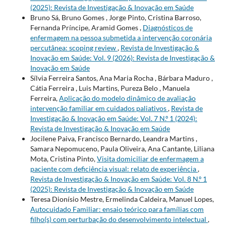
(2025): Revista de Investigação & Inovação em Saúde
Bruno Sá, Bruno Gomes , Jorge Pinto, Cristina Barroso,
Fernanda Príncipe, Aramid Gomes ,
Diagnósticos de
enfermagem na pessoa submetida a intervenção coronária
percutânea: scoping review
,
Revista de Investigação &
Inovação em Saúde: Vol. 9 (2026): Revista de Investigação &
Inovação em Saúde
Sílvia Ferreira Santos, Ana Maria Rocha , Bárbara Maduro ,
Cátia Ferreira , Luis Martins, Pureza Belo , Manuela
Ferreira,
Aplicação do modelo dinâmico de avaliação
intervenção familiar em cuidados paliativos
,
Revista de
Investigação & Inovação em Saúde: Vol. 7 N.º 1 (2024):
Revista de Investigação & Inovação em Saúde
Jocilene Paiva, Francisco Bernardo, Leandra Martins ,
Samara Nepomuceno, Paula Oliveira, Ana Cantante, Liliana
Mota, Cristina Pinto,
Visita domiciliar de enfermagem a
paciente com deficiência visual: relato de experiência
,
Revista de Investigação & Inovação em Saúde: Vol. 8 N.º 1
(2025): Revista de Investigação & Inovação em Saúde
Teresa Dionísio Mestre, Ermelinda Caldeira, Manuel Lopes,
Autocuidado Familiar: ensaio teórico para famílias com
filho(s) com perturbação do desenvolvimento intelectual
,