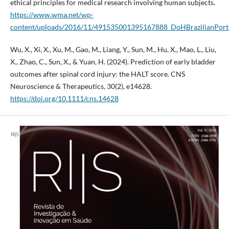
ethical principles for medical research involving human subjects.
https://www.wma.net/wp-
content/uploads/2016/11/491535001395167888_DoHBrazilianPortu
Wu, X., Xi, X., Xu, M., Gao, M., Liang, Y., Sun, M., Hu, X., Mao, L., Liu,
X., Zhao, C., Sun, X., & Yuan, H. (2024). Prediction of early bladder
outcomes after spinal cord injury: the HALT score. CNS
Neuroscience & Therapeutics, 30(2), e14628.
https://doi.org/10.1111/cns.14628