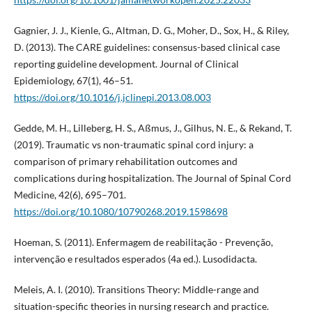
Gagnier, J. J., Kienle, G., Altman, D. G., Moher, D., Sox, H., & Riley,
D. (2013). The CARE guidelines: consensus-based clinical case
reporting guideline development. Journal of Clinical
Epidemiology, 67(1), 46–51.
https://doi.org/10.1016/j.jclinepi.2013.08.003
Gedde, M. H., Lilleberg, H. S., Aßmus, J., Gilhus, N. E., & Rekand, T.
(2019). Traumatic vs non-traumatic spinal cord injury: a
comparison of primary rehabilitation outcomes and
complications during hospitalization. The Journal of Spinal Cord
Medicine, 42(6), 695–701.
https://doi.org/10.1080/10790268.2019.1598698
Hoeman, S. (2011). Enfermagem de reabilitação - Prevenção,
intervenção e resultados esperados (4a ed.). Lusodidacta.
Meleis, A. I. (2010). Transitions Theory: Middle-range and
situation-specific theories in nursing research and practice.