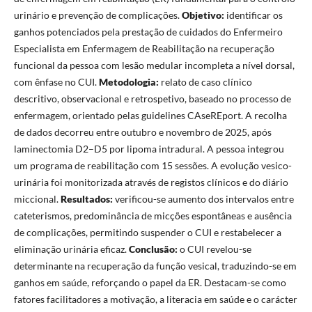
urinário e prevenção de complicações.
Objetivo:
identificar os
ganhos potenciados pela prestação de cuidados do Enfermeiro
Especialista em Enfermagem de Reabilitação na recuperação
funcional da pessoa com lesão medular incompleta a nível dorsal,
com ênfase no CUI.
Metodologia:
relato de caso clínico
descritivo, observacional e retrospetivo, baseado no processo de
enfermagem, orientado pelas guidelines CAseREport. A recolha
de dados decorreu entre outubro e novembro de 2025, após
laminectomia D2–D5 por lipoma intradural. A pessoa integrou
um programa de reabilitação com 15 sessões. A evolução vesico-
urinária foi monitorizada através de registos clínicos e do diário
miccional.
Resultados:
verificou-se aumento dos intervalos entre
cateterismos, predominância de micções espontâneas e ausência
de complicações, permitindo suspender o CUI e restabelecer a
eliminação urinária eficaz.
Conclusão:
o CUI revelou-se
determinante na recuperação da função vesical, traduzindo-se em
ganhos em saúde, reforçando o papel da ER. Destacam-se como
fatores facilitadores a motivação, a literacia em saúde e o carácter