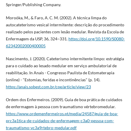
Springer/Publishing Company.
Moroóka, M., & Faro, A. C. M. (2002). A técnica limpa do
autocateterismo vesical intermitente: descrição do procedimento
realizado pelos pacientes com lesão medular. Revista da Escola de
Enfermagem da USP, 36, 324–331.
https://doi.org/10.1590/S0080-
62342002000400005
Nascimento, J. (2020). Cateterismo intermitente limpo: estratégia
para o cuidado ao lesado medular em serviço ambulatorial de
reabilitação. In Anais - Congresso Paulista de Estomaterapia
(online) - "Estomias, feridas e incontinências" (p. 14).
https://anais.sobest.com.br/cpe/article/view/23
Ordem dos Enfermeiros. (2009). Guia de boa prática de cuidados
de enfermagem à pessoa com traumatismo vértebro­medular.
https://www.ordemenfermeiros.pt/media/24587/guia-de-boa-
prc3a1tica-de-cuidados-de-enfermagem-c3a0-pessoa-com-
traumatismo-vc3a9rtebro-medular.pdf