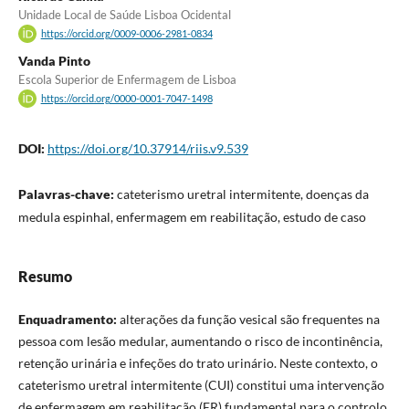
Unidade Local de Saúde Lisboa Ocidental
https://orcid.org/0009-0006-2981-0834
Vanda Pinto
Escola Superior de Enfermagem de Lisboa
https://orcid.org/0000-0001-7047-1498
DOI:
https://doi.org/10.37914/riis.v9.539
Palavras-chave:
cateterismo uretral intermitente, doenças da
medula espinhal, enfermagem em reabilitação, estudo de caso
Resumo
Enquadramento:
alterações da função vesical são frequentes na
pessoa com lesão medular, aumentando o risco de incontinência,
retenção urinária e infeções do trato urinário. Neste contexto, o
cateterismo uretral intermitente (CUI) constitui uma intervenção
de enfermagem em reabilitação (ER) fundamental para o controlo