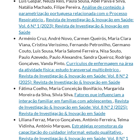
Luis Gaspar, Neuza Reis, Paula Sousa, Abel Paiva e Silva,
Natália Machado, Filipe Pereira,
Análise de conteúdo à
parametrização portuguesa relacionada com o Processo
Respiratório
,
Revista de Investigação & Inovação em Saúde:
Vol. 6 N.º 1 (2023): Revista de Investigação & Inovação em
Saúde
Arménio Cruz, André Novo, Carmen Queirós, Maria Clara
Viana, Cristina Verissimo, Fernando Petronilho, Germano
Couto, Luis Sousa, Maria Salomé Ferreira, Nisa Souto,
Paulo Azevedo, Paulo Alexandre, Sandra Queiroz, Rodrigo
Gonçalves, Vanda Pinto,
Currículos de enfermagem na área
da atividade física: estudo transversal multicêntrico
,
Revista de Investigação & Inovação em Saúde: Vol. 8 N.º 2
(2025): Revista de Investigação & Inovação em Saúde
Fátima Coelho, Maria Conceição Bonifácio, Margarida
Moreira da Silva, Sílvia Silva,
Fatores que influenciam a
interação familiar em famílias com adolescentes
,
Revista
de Investigação & Inovação em Saúde: Vol. 8 N.º 2 (2025):
Revista de Investigação & Inovação em Saúde
Liliana Ferraz, Marco Gonçalves, António Ferreira, Telma
Vidinha, António Marques,
Estratégias promotoras da
capacitação do cuidador informal: estudo qualitativo
,
Revista de Investigação & Inovação em Saúde: Vol. 8 N.º 1