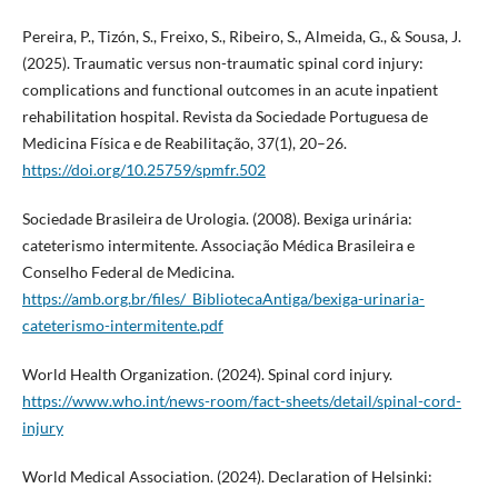
Pereira, P., Tizón, S., Freixo, S., Ribeiro, S., Almeida, G., & Sousa, J.
(2025). Traumatic versus non-traumatic spinal cord injury:
complications and functional outcomes in an acute inpatient
rehabilitation hospital. Revista da Sociedade Portuguesa de
Medicina Física e de Reabilitação, 37(1), 20–26.
https://doi.org/10.25759/spmfr.502
Sociedade Brasileira de Urologia. (2008). Bexiga urinária:
cateterismo intermitente. Associação Médica Brasileira e
Conselho Federal de Medicina.
https://amb.org.br/files/_BibliotecaAntiga/bexiga-urinaria-
cateterismo-intermitente.pdf
World Health Organization. (2024). Spinal cord injury.
https://www.who.int/news-room/fact-sheets/detail/spinal-cord-
injury
World Medical Association. (2024). Declaration of Helsinki: