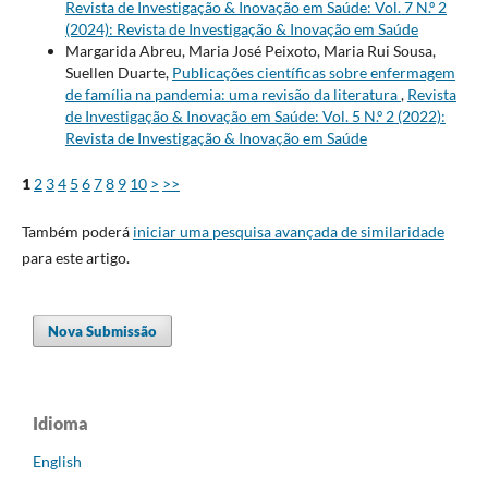
Revista de Investigação & Inovação em Saúde: Vol. 7 N.º 2
(2024): Revista de Investigação & Inovação em Saúde
Margarida Abreu, Maria José Peixoto, Maria Rui Sousa,
Suellen Duarte,
Publicações científicas sobre enfermagem
de família na pandemia: uma revisão da literatura
,
Revista
de Investigação & Inovação em Saúde: Vol. 5 N.º 2 (2022):
Revista de Investigação & Inovação em Saúde
1
2
3
4
5
6
7
8
9
10
>
>>
Também poderá
iniciar uma pesquisa avançada de similaridade
para este artigo.
Nova Submissão
Idioma
English