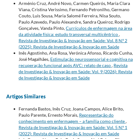
Arménio Cruz, André Novo, Carmen Queirós, Maria Clara
Viana, Cristina Verissimo, Fernando Petronilho, Germano
Couto, Luis Sousa, Maria Salomé Ferreira, Nisa Souto,
Paulo Azevedo, Paulo Alexandre, Sandra Queiroz, Rodrigo
Gonçalves, Vanda Pinto,
Currículos de enfermagem na área
da atividade física: estudo transversal multicêntrico
,
Revista de Investigação & Inovação em Saúde: Vol. 8 N.º 2
(2025): Revista de Investigação & Inovação em Saúde
Inês Agostinho, Ana Rosa, Verónica Afonso, Ricardo Cunha,
José Magalhães,
Estimulação neurossensorial e cognitiva na
recuperação funcional após AVC: relato de caso
,
Revista
de Investigação & Inovação em Saúde: Vol. 9 (2026): Revista
de Investigação & Inovação em Saúde
Artigos Similares
Fernanda Bastos, Inês Cruz, Joana Campos, Alice Brito,
Paulo Parente, Ernesto Morais,
Representação do
conhecimento em enfermagem – a família como cliente
,
Revista de Investigação & Inovação em Saúde: Vol. 5 N.º 1
(2022): Revista de Investigação & Inovação em Saúde