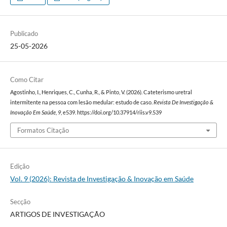
Publicado
25-05-2026
Como Citar
Agostinho, I., Henriques, C., Cunha, R., & Pinto, V. (2026). Cateterismo uretral
intermitente na pessoa com lesão medular: estudo de caso.
Revista De Investigação &
Inovação Em Saúde
,
9
, e539. https://doi.org/10.37914/riis.v9.539
Formatos Citação
Edição
Vol. 9 (2026): Revista de Investigação & Inovação em Saúde
Secção
ARTIGOS DE INVESTIGAÇÃO