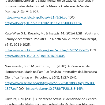
la discriminación en la salud mental de bisexuales, lesbianas y
homosexuales de la Ciudad de México. Cadernos de Saúde
Pública, 21(3), 913-925.
https://www.scielo.br/pdf/csp/v21n3/26.pdf
DOI:
https://doi.org/10.1590/S0102-311X2005000300026
Katz-Wise, S. L., Rosario, M., & Tsappis, M. (2016). LGBT Youth and
Family Acceptance. Pediatr Clin North Am. Author manuscript,
63(6), 1011-1025.
https://www.ncbi.nlm.nih.gov/pmc/articles/PMC5127283/
DOI:
https://doi.org/10.1016/j.pcl.2016.07.005
Nascimento, G. C. M., & Comin, F. S. (2018). A Revelação da
Homossexualidade na Família: Revisão Integrativa da Literatura
Científica. Temas em Psicologia, 26(3), 1527-1541.
https://www.scielo.br/pdf/tpsy/v26n3/2358-1883-tpsy-26-03-
1527.pdf
DOI:
https://doi.org/10.9788/TP2018.3-14Pt
Oliveira, J. M. (2010). Orientação Sexual e Identidade de Género
na psicologia: Notas para uma psicologia lésbica, gay, bissexual,