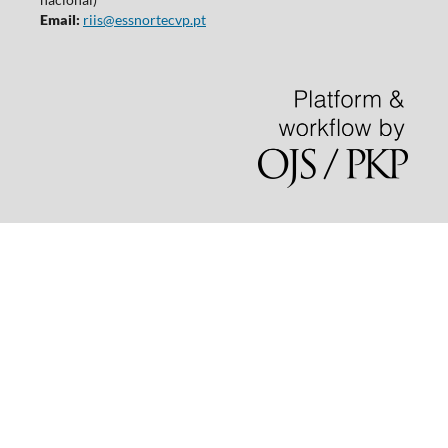
Email:
riis@essnortecvp.pt