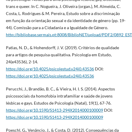
trans e queer. In C. Nogueira, J. Oliveira (organ.), M. Almeida, C.
Costa, L. Rodrigues & M. Pereira, Estudo sobre a discriminação
em função da orientação sexual e da identidade de género (pp. 19-
44). Comissão para a Cidadania e a Igualdade de Género.
http://bibliobase.sermais.pt:8008/BiblioNET/upload/PDF2/089
Patias, N. D., & Hohendorff, J. V. (2019). Critérios de qualidade
para artigos de pesquisa qualitativa. Psicologia em Estudo,
24(e43536), 2-14.
https://doi.org/10.4025/psicolestud.v24i0.43536
DOI:
https://doi.org/10.4025/psicolestud.v24i0.43536
Perucchi, J., Brandão, B. C., & Vieira, H. I. S. (2014). Aspectos
psicossociais da homofobia intrafamiliar e saúde de jovens
lésbicas e gays. Estudos de Psicologia (Natal), 19(1), 67-76.
https://doi.org/10.1590/S1413-294X2014000100009
DOI:
https://doi.org/10.1590/S1413-294X2014000100009
Poeschl, G., Venâncio, J., & Costa, D. (2012). Consequências da