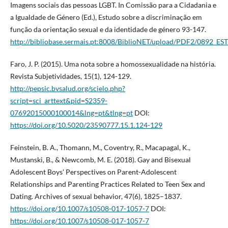
Imagens sociais das pessoas LGBT. In Comissão para a Cidadania e
a Igualdade de Género (Ed.), Estudo sobre a discriminação em
função da orientação sexual e da identidade de género 93-147.
http://bibliobase.sermais.pt:8008/BiblioNET/upload/PDF2/089
Faro, J. P. (2015). Uma nota sobre a homossexualidade na história.
Revista Subjetividades, 15(1), 124-129.
http://pepsic.bvsalud.org/scielo.php?
script=sci_arttext&pid=S2359-
07692015000100014&lng=pt&tlng=pt
DOI:
https://doi.org/10.5020/23590777.15.1.124-129
Feinstein, B. A., Thomann, M., Coventry, R., Macapagal, K.,
Mustanski, B., & Newcomb, M. E. (2018). Gay and Bisexual
Adolescent Boys' Perspectives on Parent-Adolescent
Relationships and Parenting Practices Related to Teen Sex and
Dating. Archives of sexual behavior, 47(6), 1825–1837.
https://doi.org/10.1007/s10508-017-1057-7
DOI:
https://doi.org/10.1007/s10508-017-1057-7