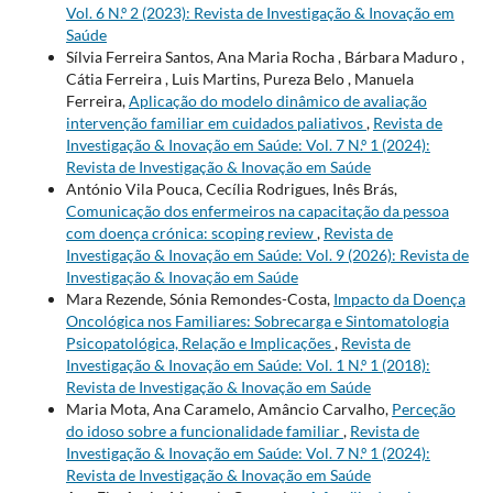
Vol. 6 N.º 2 (2023): Revista de Investigação & Inovação em
Saúde
Sílvia Ferreira Santos, Ana Maria Rocha , Bárbara Maduro ,
Cátia Ferreira , Luis Martins, Pureza Belo , Manuela
Ferreira,
Aplicação do modelo dinâmico de avaliação
intervenção familiar em cuidados paliativos
,
Revista de
Investigação & Inovação em Saúde: Vol. 7 N.º 1 (2024):
Revista de Investigação & Inovação em Saúde
António Vila Pouca, Cecília Rodrigues, Inês Brás,
Comunicação dos enfermeiros na capacitação da pessoa
com doença crónica: scoping review
,
Revista de
Investigação & Inovação em Saúde: Vol. 9 (2026): Revista de
Investigação & Inovação em Saúde
Mara Rezende, Sónia Remondes-Costa,
Impacto da Doença
Oncológica nos Familiares: Sobrecarga e Sintomatologia
Psicopatológica, Relação e Implicações
,
Revista de
Investigação & Inovação em Saúde: Vol. 1 N.º 1 (2018):
Revista de Investigação & Inovação em Saúde
Maria Mota, Ana Caramelo, Amâncio Carvalho,
Perceção
do idoso sobre a funcionalidade familiar
,
Revista de
Investigação & Inovação em Saúde: Vol. 7 N.º 1 (2024):
Revista de Investigação & Inovação em Saúde