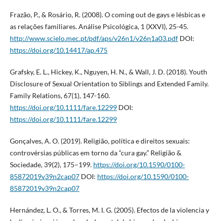
Frazão, P., & Rosário, R. (2008). O coming out de gays e lésbicas e
as relações familiares. Análise Psicológica, 1 (XXVI), 25-45.
http://www.scielo.mec.pt/pdf/aps/v26n1/v26n1a03.pdf
DOI:
https://doi.org/10.14417/ap.475
Grafsky, E. L., Hickey, K., Nguyen, H. N., & Wall, J. D. (2018). Youth
Disclosure of Sexual Orientation to Siblings and Extended Family.
Family Relations, 67(1), 147-160.
https://doi.org/10.1111/fare.12299
DOI:
https://doi.org/10.1111/fare.12299
Gonçalves, A. O. (2019). Religião, política e direitos sexuais:
controvérsias públicas em torno da “cura gay.” Religião &
Sociedade, 39(2), 175–199.
https://doi.org/10.1590/0100-
85872019v39n2cap07
DOI:
https://doi.org/10.1590/0100-
85872019v39n2cap07
Hernández, L. O., & Torres, M. I. G. (2005). Efectos de la violencia y