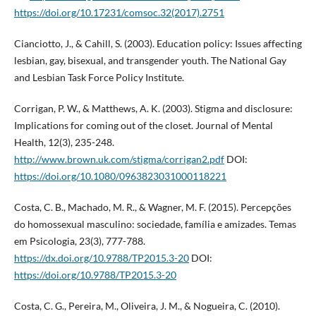
https://doi.org/10.17231/comsoc.32(2017).2751
Cianciotto, J., & Cahill, S. (2003). Education policy: Issues affecting
lesbian, gay, bisexual, and transgender youth. The National Gay
and Lesbian Task Force Policy Institute.
Corrigan, P. W., & Matthews, A. K. (2003). Stigma and disclosure:
Implications for coming out of the closet. Journal of Mental
Health, 12(3), 235-248.
http://www.brown.uk.com/stigma/corrigan2.pdf
DOI:
https://doi.org/10.1080/0963823031000118221
Costa, C. B., Machado, M. R., & Wagner, M. F. (2015). Percepções
do homossexual masculino: sociedade, família e amizades. Temas
em Psicologia, 23(3), 777-788.
https://dx.doi.org/10.9788/TP2015.3-20
DOI:
https://doi.org/10.9788/TP2015.3-20
Costa, C. G., Pereira, M., Oliveira, J. M., & Nogueira, C. (2010).