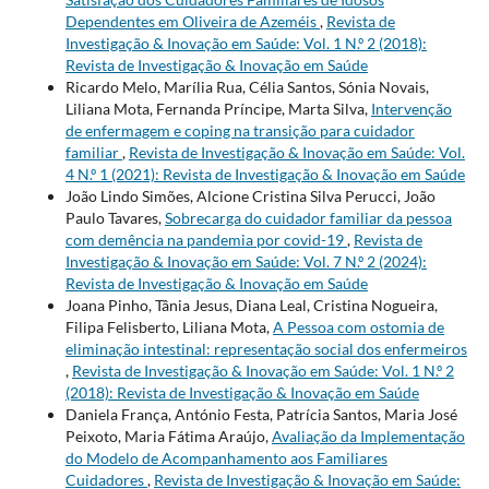
Dependentes em Oliveira de Azeméis
,
Revista de
Investigação & Inovação em Saúde: Vol. 1 N.º 2 (2018):
Revista de Investigação & Inovação em Saúde
Ricardo Melo, Marília Rua, Célia Santos, Sónia Novais,
Liliana Mota, Fernanda Príncipe, Marta Silva,
Intervenção
de enfermagem e coping na transição para cuidador
familiar
,
Revista de Investigação & Inovação em Saúde: Vol.
4 N.º 1 (2021): Revista de Investigação & Inovação em Saúde
João Lindo Simões, Alcione Cristina Silva Perucci, João
Paulo Tavares,
Sobrecarga do cuidador familiar da pessoa
com demência na pandemia por covid-19
,
Revista de
Investigação & Inovação em Saúde: Vol. 7 N.º 2 (2024):
Revista de Investigação & Inovação em Saúde
Joana Pinho, Tânia Jesus, Diana Leal, Cristina Nogueira,
Filipa Felisberto, Liliana Mota,
A Pessoa com ostomia de
eliminação intestinal: representação social dos enfermeiros
,
Revista de Investigação & Inovação em Saúde: Vol. 1 N.º 2
(2018): Revista de Investigação & Inovação em Saúde
Daniela França, António Festa, Patrícia Santos, Maria José
Peixoto, Maria Fátima Araújo,
Avaliação da Implementação
do Modelo de Acompanhamento aos Familiares
Cuidadores
,
Revista de Investigação & Inovação em Saúde: