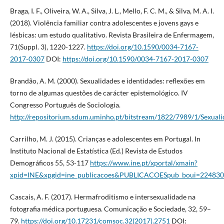
Braga, I. F., Oliveira, W. A., Silva, J. L., Mello, F. C. M., & Silva, M. A. I.
(2018). Violência familiar contra adolescentes e jovens gays e
lésbicas: um estudo qualitativo. Revista Brasileira de Enfermagem,
71(Suppl. 3), 1220-1227.
https://doi.org/10.1590/0034-7167-
2017-0307
DOI:
https://doi.org/10.1590/0034-7167-2017-0307
Brandão, A. M. (2000). Sexualidades e identidades: reflexões em
torno de algumas questões de carácter epistemológico. IV
Congresso Português de Sociologia.
http://repositorium.sdum.uminho.pt/bitstream/1822/7989/1/Sexual
Carrilho, M. J. (2015). Crianças e adolescentes em Portugal. In
Instituto Nacional de Estatística (Ed.) Revista de Estudos
Demográficos 55, 53-117
https://www.ine.pt/xportal/xmain?
xpid=INE&xpgid=ine_publicacoes&PUBLICACOESpub_boui=2248
Cascais, A. F. (2017). Hermafroditismo e intersexualidade na
fotografia médica portuguesa. Comunicação e Sociedade, 32, 59–
79.
https://doi.org/10.17231/comsoc.32(2017).2751
DOI: