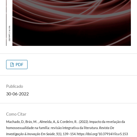
PDF
Publicado
30-06-2022
Como Citar
Machado, D., Brás, M. ., Almeida, A., & Cordeiro, R. . (2022). Impacto da revelação da
homossexualidade na família: revisão integrativa da literatura.
Revista De
Investigação & Inovação Em Saúde
,
5
(1), 139–154. https://doi.org/10.37914/riis.v5.153