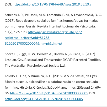
DOI:
https://doi.org/10.1590/1984-6487.sess.2019.33.10.a
Sanches, I. R., Pelissoli, M. S., Lomando, E. M., & Levandowski, D. C.
(2017). Rede de apoio social de famílias homoafetivas formadas
por mulheres. Gerais: Revista Interinstitucional de Psicologia,
10(2), 176-193.
http://pepsic.bvsalud.org/scielo.php?
script=sci_arttext&pid=S1983-
82202017000200004&lng=pt&tlng=pt
Short, E., Riggs, D. W., Perlesz, A., Brown, R., & Kane, G. (2007).
Lesbian, Gay, Bisexual and Transgender (LGBT) Parented Families.
The Australian Psychological Society Ltd.
Toledo, E. T. de, & Vimieiro, A. C. (2018). A Vida Sexual, de Egas
Moniz: eugenia, psicanálise e a patologização do corpo sexuado
feminino. História, Ciências, Saúde-Manguinhos, 25(suppl 1), 69–
86.
https://doi.org/10.1590/s0104-59702018000300005
DOI:
https://doi.org/10.1590/s0104-59702018000300005