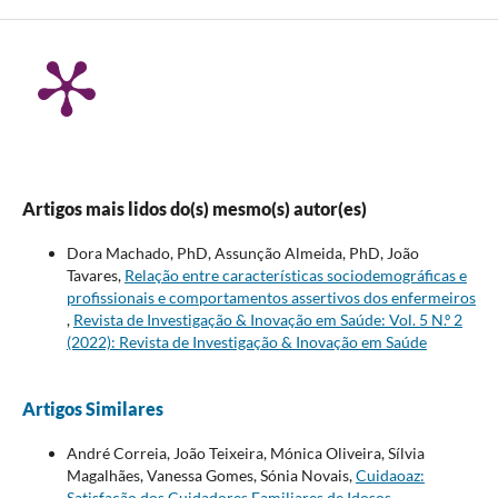
Artigos mais lidos do(s) mesmo(s) autor(es)
Dora Machado, PhD, Assunção Almeida, PhD, João
Tavares,
Relação entre características sociodemográficas e
profissionais e comportamentos assertivos dos enfermeiros
,
Revista de Investigação & Inovação em Saúde: Vol. 5 N.º 2
(2022): Revista de Investigação & Inovação em Saúde
Artigos Similares
André Correia, João Teixeira, Mónica Oliveira, Sílvia
Magalhães, Vanessa Gomes, Sónia Novais,
Cuidaoaz:
Satisfação dos Cuidadores Familiares de Idosos