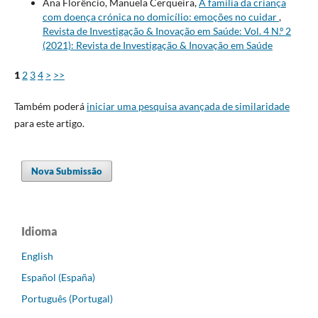
Ana Florêncio, Manuela Cerqueira,
A família da criança
com doença crónica no domicílio: emoções no cuidar
,
Revista de Investigação & Inovação em Saúde: Vol. 4 N.º 2
(2021): Revista de Investigação & Inovação em Saúde
1
2
3
4
>
>>
Também poderá
iniciar uma pesquisa avançada de similaridade
para este artigo.
Nova Submissão
Idioma
English
Español (España)
Português (Portugal)