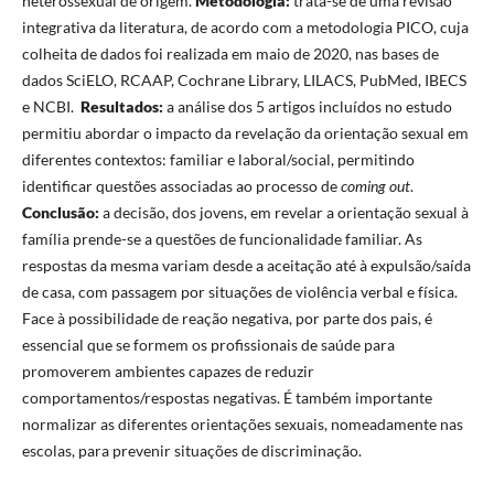
heterossexual de origem.
Metodologia:
trata-se de uma revisão
integrativa da literatura, de acordo com a metodologia PICO, cuja
colheita de dados foi realizada em maio de 2020, nas bases de
dados SciELO, RCAAP, Cochrane Library, LILACS, PubMed, IBECS
e NCBI.
Resultados:
a análise dos 5 artigos incluídos no estudo
permitiu abordar o impacto da revelação da orientação sexual em
diferentes contextos: familiar e laboral/social, permitindo
identificar questões associadas ao processo de
coming out
.
Conclusão:
a decisão, dos jovens, em revelar a orientação sexual à
família prende-se a questões de funcionalidade familiar. As
respostas da mesma variam desde a aceitação até à expulsão/saída
de casa, com passagem por situações de violência verbal e física.
Face à possibilidade de reação negativa, por parte dos pais, é
essencial que se formem os profissionais de saúde para
promoverem ambientes capazes de reduzir
comportamentos/respostas negativas. É também importante
normalizar as diferentes orientações sexuais, nomeadamente nas
escolas, para prevenir situações de discriminação.