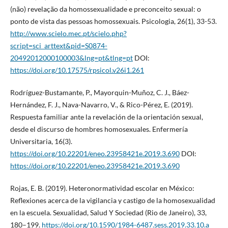
(não) revelação da homossexualidade e preconceito sexual: o
ponto de vista das pessoas homossexuais. Psicologia, 26(1), 33-53.
http://www.scielo.mec.pt/scielo.php?
script=sci_arttext&pid=S0874-
20492012000100003&lng=pt&tlng=pt
DOI:
https://doi.org/10.17575/rpsicol.v26i1.261
Rodríguez-Bustamante, P., Mayorquin-Muñoz, C. J., Báez-
Hernández, F. J., Nava-Navarro, V., & Rico-Pérez, E. (2019).
Respuesta familiar ante la revelación de la orientación sexual,
desde el discurso de hombres homosexuales. Enfermería
Universitaria, 16(3).
https://doi.org/10.22201/eneo.23958421e.2019.3.690
DOI:
https://doi.org/10.22201/eneo.23958421e.2019.3.690
Rojas, E. B. (2019). Heteronormatividad escolar en México:
Reflexiones acerca de la vigilancia y castigo de la homosexualidad
en la escuela. Sexualidad, Salud Y Sociedad (Rio de Janeiro), 33,
180–199.
https://doi.org/10.1590/1984-6487.sess.2019.33.10.a