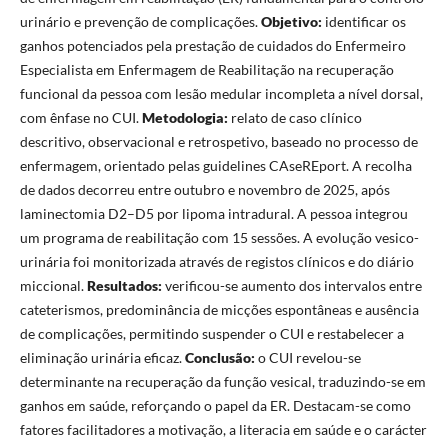
urinário e prevenção de complicações.
Objetivo:
identificar os
ganhos potenciados pela prestação de cuidados do Enfermeiro
Especialista em Enfermagem de Reabilitação na recuperação
funcional da pessoa com lesão medular incompleta a nível dorsal,
com ênfase no CUI.
Metodologia:
relato de caso clínico
descritivo, observacional e retrospetivo, baseado no processo de
enfermagem, orientado pelas guidelines CAseREport. A recolha
de dados decorreu entre outubro e novembro de 2025, após
laminectomia D2–D5 por lipoma intradural. A pessoa integrou
um programa de reabilitação com 15 sessões. A evolução vesico-
urinária foi monitorizada através de registos clínicos e do diário
miccional.
Resultados:
verificou-se aumento dos intervalos entre
cateterismos, predominância de micções espontâneas e ausência
de complicações, permitindo suspender o CUI e restabelecer a
eliminação urinária eficaz.
Conclusão:
o CUI revelou-se
determinante na recuperação da função vesical, traduzindo-se em
ganhos em saúde, reforçando o papel da ER. Destacam-se como
fatores facilitadores a motivação, a literacia em saúde e o carácter