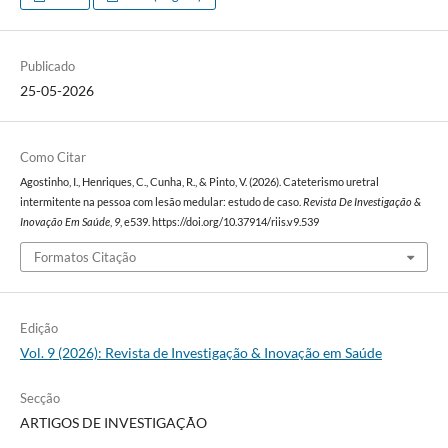
Publicado
25-05-2026
Como Citar
Agostinho, I., Henriques, C., Cunha, R., & Pinto, V. (2026). Cateterismo uretral
intermitente na pessoa com lesão medular: estudo de caso.
Revista De Investigação &
Inovação Em Saúde
,
9
, e539. https://doi.org/10.37914/riis.v9.539
Formatos Citação
Edição
Vol. 9 (2026): Revista de Investigação & Inovação em Saúde
Secção
ARTIGOS DE INVESTIGAÇÃO