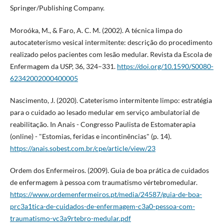
Springer/Publishing Company.
Moroóka, M., & Faro, A. C. M. (2002). A técnica limpa do
autocateterismo vesical intermitente: descrição do procedimento
realizado pelos pacientes com lesão medular. Revista da Escola de
Enfermagem da USP, 36, 324–331.
https://doi.org/10.1590/S0080-
62342002000400005
Nascimento, J. (2020). Cateterismo intermitente limpo: estratégia
para o cuidado ao lesado medular em serviço ambulatorial de
reabilitação. In Anais - Congresso Paulista de Estomaterapia
(online) - "Estomias, feridas e incontinências" (p. 14).
https://anais.sobest.com.br/cpe/article/view/23
Ordem dos Enfermeiros. (2009). Guia de boa prática de cuidados
de enfermagem à pessoa com traumatismo vértebro­medular.
https://www.ordemenfermeiros.pt/media/24587/guia-de-boa-
prc3a1tica-de-cuidados-de-enfermagem-c3a0-pessoa-com-
traumatismo-vc3a9rtebro-medular.pdf