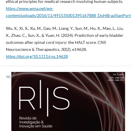
ethical principles for medical research involving human subjects.
https://www.wma.net/wp-
content/uploads/2016/11/491535001395167888_DoHBrazilianPortu
Wu, X., Xi, X., Xu, M., Gao, M., Liang, Y., Sun, M., Hu, X., Mao, L., Liu,
X., Zhao, C., Sun, X., & Yuan, H. (2024). Prediction of early bladder
outcomes after spinal cord injury: the HALT score. CNS
Neuroscience & Therapeutics, 30(2), e14628.
https://doi.org/10.1111/cns.14628