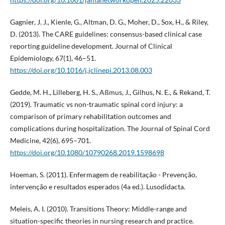
Gagnier, J. J., Kienle, G., Altman, D. G., Moher, D., Sox, H., & Riley,
D. (2013). The CARE guidelines: consensus-based clinical case
reporting guideline development. Journal of Clinical
Epidemiology, 67(1), 46–51.
https://doi.org/10.1016/j.jclinepi.2013.08.003
Gedde, M. H., Lilleberg, H. S., Aßmus, J., Gilhus, N. E., & Rekand, T.
(2019). Traumatic vs non-traumatic spinal cord injury: a
comparison of primary rehabilitation outcomes and
complications during hospitalization. The Journal of Spinal Cord
Medicine, 42(6), 695–701.
https://doi.org/10.1080/10790268.2019.1598698
Hoeman, S. (2011). Enfermagem de reabilitação - Prevenção,
intervenção e resultados esperados (4a ed.). Lusodidacta.
Meleis, A. I. (2010). Transitions Theory: Middle-range and
situation-specific theories in nursing research and practice.