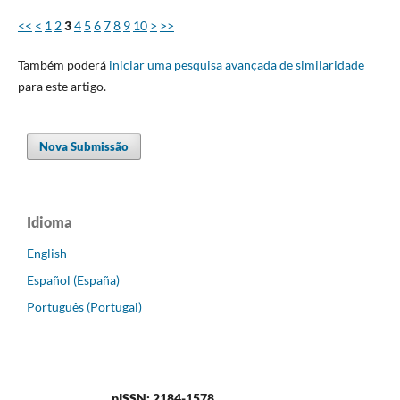
<<
<
1
2
3
4
5
6
7
8
9
10
>
>>
Também poderá
iniciar uma pesquisa avançada de similaridade
para este artigo.
Nova Submissão
Idioma
English
Español (España)
Português (Portugal)
pISSN: 2184-1578