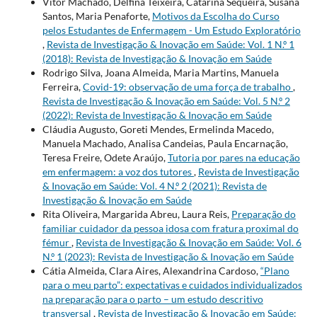
Vitor Machado, Delfina Teixeira, Catarina Sequeira, Susana
Santos, Maria Penaforte,
Motivos da Escolha do Curso
pelos Estudantes de Enfermagem - Um Estudo Exploratório
,
Revista de Investigação & Inovação em Saúde: Vol. 1 N.º 1
(2018): Revista de Investigação & Inovação em Saúde
Rodrigo Silva, Joana Almeida, Maria Martins, Manuela
Ferreira,
Covid-19: observação de uma força de trabalho
,
Revista de Investigação & Inovação em Saúde: Vol. 5 N.º 2
(2022): Revista de Investigação & Inovação em Saúde
Cláudia Augusto, Goreti Mendes, Ermelinda Macedo,
Manuela Machado, Analisa Candeias, Paula Encarnação,
Teresa Freire, Odete Araújo,
Tutoria por pares na educação
em enfermagem: a voz dos tutores
,
Revista de Investigação
& Inovação em Saúde: Vol. 4 N.º 2 (2021): Revista de
Investigação & Inovação em Saúde
Rita Oliveira, Margarida Abreu, Laura Reis,
Preparação do
familiar cuidador da pessoa idosa com fratura proximal do
fémur
,
Revista de Investigação & Inovação em Saúde: Vol. 6
N.º 1 (2023): Revista de Investigação & Inovação em Saúde
Cátia Almeida, Clara Aires, Alexandrina Cardoso,
“Plano
para o meu parto”: expectativas e cuidados individualizados
na preparação para o parto – um estudo descritivo
transversal
,
Revista de Investigação & Inovação em Saúde: