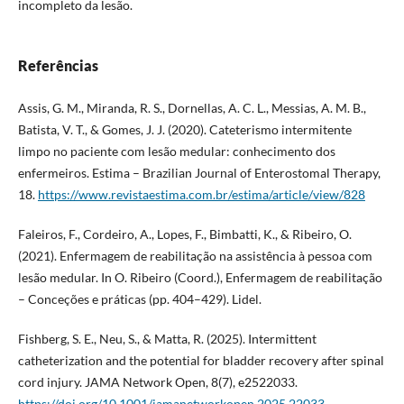
incompleto da lesão.
Referências
Assis, G. M., Miranda, R. S., Dornellas, A. C. L., Messias, A. M. B.,
Batista, V. T., & Gomes, J. J. (2020). Cateterismo intermitente
limpo no paciente com lesão medular: conhecimento dos
enfermeiros. Estima – Brazilian Journal of Enterostomal Therapy,
18.
https://www.revistaestima.com.br/estima/article/view/828
Faleiros, F., Cordeiro, A., Lopes, F., Bimbatti, K., & Ribeiro, O.
(2021). Enfermagem de reabilitação na assistência à pessoa com
lesão medular. In O. Ribeiro (Coord.), Enfermagem de reabilitação
– Conceções e práticas (pp. 404–429). Lidel.
Fishberg, S. E., Neu, S., & Matta, R. (2025). Intermittent
catheterization and the potential for bladder recovery after spinal
cord injury. JAMA Network Open, 8(7), e2522033.
https://doi.org/10.1001/jamanetworkopen.2025.22033