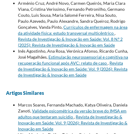
Arménio Cruz, André Novo, Carmen Queirós, Maria Clara
Viana, Cristina Verissimo, Fernando Petronilho, Germano
Couto, Luis Sousa, Maria Salomé Ferreira, Nisa Souto,
Paulo Azevedo, Paulo Alexandre, Sandra Queiroz, Rodrigo
Gonçalves, Vanda Pinto,
Currículos de enfermagem na área
da atividade física: estudo transversal multicêntrico
,
Revista de Investigação & Inovação em Saúde: Vol. 8 N.º 2
(2025): Revista de Investigação & Inovação em Saúde
Inês Agostinho, Ana Rosa, Verónica Afonso, Ricardo Cunha,
José Magalhães,
Estimulação neurossensorial e cognitiva na
recuperação funcional após AVC: relato de caso
,
Revista
de Investigação & Inovação em Saúde: Vol. 9 (2026): Revista
de Investigação & Inovação em Saúde
Artigos Similares
Marcos Soares, Fernanda Machado, Katya Oliveira, Daniela
Zanoti,
Validade psicométrica da versão breve do IMSA em
adultos que tentaram suicídio
,
Revista de Investigação &
Inovação em Saúde: Vol. 9 (2026): Revista de Investigação &
Inovação em Saúde