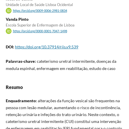
Unidade Local de Saúde Lisboa Ocidental
https://orcid.org/0009-0006-2981-0834
Vanda Pinto
Escola Superior de Enfermagem de Lisboa
https://orcid.org/0000-0001-7047-1498
DOI:
https://doi.org/10.37914/riis.v9.539
Palavras-chave:
cateterismo uretral intermitente, doenças da
medula espinhal, enfermagem em reabilitação, estudo de caso
Resumo
Enquadramento:
alterações da função vesical são frequentes na
pessoa com lesão medular, aumentando o risco de incontinência,
retenção urinária e infeções do trato urinário. Neste contexto, o
cateterismo uretral intermitente (CUI) constitui uma intervenção
de enfermagem em reabilitação (ER) fundamental para o controlo