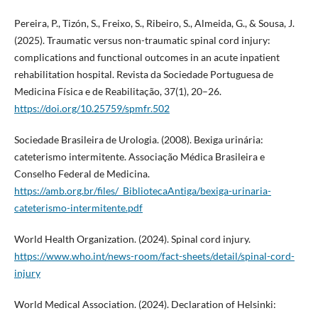
Pereira, P., Tizón, S., Freixo, S., Ribeiro, S., Almeida, G., & Sousa, J.
(2025). Traumatic versus non-traumatic spinal cord injury:
complications and functional outcomes in an acute inpatient
rehabilitation hospital. Revista da Sociedade Portuguesa de
Medicina Física e de Reabilitação, 37(1), 20–26.
https://doi.org/10.25759/spmfr.502
Sociedade Brasileira de Urologia. (2008). Bexiga urinária:
cateterismo intermitente. Associação Médica Brasileira e
Conselho Federal de Medicina.
https://amb.org.br/files/_BibliotecaAntiga/bexiga-urinaria-
cateterismo-intermitente.pdf
World Health Organization. (2024). Spinal cord injury.
https://www.who.int/news-room/fact-sheets/detail/spinal-cord-
injury
World Medical Association. (2024). Declaration of Helsinki: