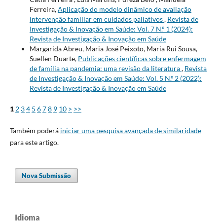
Ferreira,
Aplicação do modelo dinâmico de avaliação
intervenção familiar em cuidados paliativos
,
Revista de
Investigação & Inovação em Saúde: Vol. 7 N.º 1 (2024):
Revista de Investigação & Inovação em Saúde
Margarida Abreu, Maria José Peixoto, Maria Rui Sousa,
Suellen Duarte,
Publicações científicas sobre enfermagem
de família na pandemia: uma revisão da literatura
,
Revista
de Investigação & Inovação em Saúde: Vol. 5 N.º 2 (2022):
Revista de Investigação & Inovação em Saúde
1
2
3
4
5
6
7
8
9
10
>
>>
Também poderá
iniciar uma pesquisa avançada de similaridade
para este artigo.
Nova Submissão
Idioma