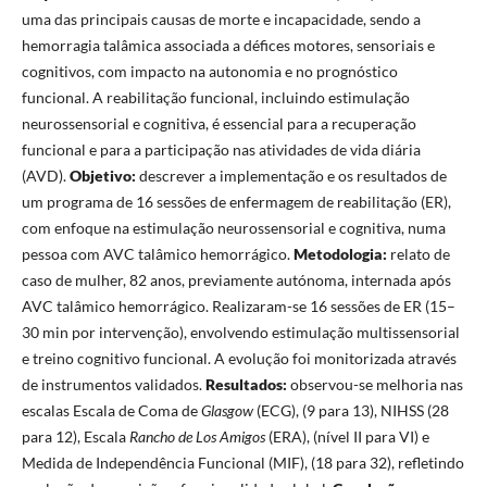
uma das principais causas de morte e incapacidade, sendo a
hemorragia talâmica associada a défices motores, sensoriais e
cognitivos, com impacto na autonomia e no prognóstico
funcional. A reabilitação funcional, incluindo estimulação
neurossensorial e cognitiva, é essencial para a recuperação
funcional e para a participação nas atividades de vida diária
(AVD).
Objetivo:
descrever a implementação e os resultados de
um programa de 16 sessões de enfermagem de reabilitação (ER),
com enfoque na estimulação neurossensorial e cognitiva, numa
pessoa com AVC talâmico hemorrágico.
Metodologia:
relato de
caso de mulher, 82 anos, previamente autónoma, internada após
AVC talâmico hemorrágico. Realizaram-se 16 sessões de ER (15–
30 min por intervenção), envolvendo estimulação multissensorial
e treino cognitivo funcional. A evolução foi monitorizada através
de instrumentos validados.
Resultados:
observou-se melhoria nas
escalas Escala de Coma de
Glasgow
(ECG), (9 para 13), NIHSS (28
para 12), Escala
Rancho de Los Amigos
(ERA), (nível II para VI) e
Medida de Independência Funcional (MIF), (18 para 32), refletindo