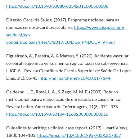
https://doi.org/10.1590/S0080-62342011000500008
Direção-Geral da Saúde. (2017). Programa nacional para as
doenças cérebro-cardiovasculares.
https://www.ulssjose.min-
saude.pt/wp-
content/uploads/sites/3/2017/10/DGS_PNDCCV_VF.pdf
Figueiredo, A., Pereira, A. & Mateus, S. (2020). Acidente vascular
cerebral isquémico versus hemorrágico: taxas de sobrevivência.
HIGEIA - Revista Científica da Escola Superior de Saúde Dr. Lopes
Dias, 3(1), 35-45.
http://hdl.handle.net/10400.11/7144
Galdeano, L. E., Rossi, L. A., & Zago, M. M. F. (2003). Roteiro
instrucional para a elaboração de um estudo de caso clínico.
Revista Latino-Americana de Enfermagem, 11(3), 371–375.
https://doi.org/10.1590/S0104-11692003000300016
Guidelines to writing a clinical case report. (2017). Heart Views,
18(3), 104–105.
https://doi.org/10.4103/1995-705X.217857