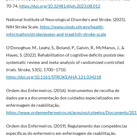
70-74.
https://doi.org/10.32481/djph.2023.08.012
National Institute of Neurological Disorders and Stroke. (2025).
NIH Stroke Scale.
https://www.ninds.nih.gov/health-
information/stroke/assess-and-treat/nih-stroke-scale
O’Donoghue, M., Leahy, S., Boland, P., Galvin, R., McManus, J., &
Hayes, S. (2022). Rehabilitation of cognitive deficits poststroke:
systematic review and meta-analysis of randomized controlled
trials. Stroke, 53(5), 1700–1710.
https://doi.org/10.1161/STROKEAHA.121.034218
Ordem dos Enfermeiros. (2016). Instrumentos de recolha de
dados para a documentação dos cuidados especializados em
enfermagem de reabilitação.
https://www.ordemenfermeiros.pt/arquivo/colegios/Documents/20
Ordem dos Enfermeiros. (2019). Regulamento das competências
específicas do enfermeiro em enfermagem de reabilitação.