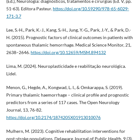
(Ed.), Neurologia: diagnósticos, tratamentos e cirurgias (Ed. V, pp.
51-63). Editora Pasteur.
https://doi.org/10.59290/978-65-6029-
171-3.7
Lee, S.-H., Park, K.-J., Kang, S.-H., Jung, Y.-G., Park, J.-Y., & Park, D.-
H. (2015). Prognostic factors of clinical outcomes in patients with
spontaneous thalamic hemorrhage. Medical Science Monitor, 21,
2638–2646.
https://doi.org/10.12659/MSM.894132
Lima, M. (2024). Neuroplasticidade e reabilitação neurológica.
Lidel.
Menon, G., Hegde, A., Kongwad, L. I., & Omkarappa, S. (2019).
Primary thalamic haemorrhage – clinical profile and prognostic
predictors from a series of 117 cases. The Open Neurology
Journal, 13, 76-82.
https://doi.org/10.2174/1874205X01913010076
Mulhern, M. (2023). Cognitive rehabilitation interventions for
post-stroke populations. Delaware Journal of Public Health, 9 (3),