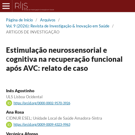
Página de Início
/
Arquivos
/
Vol. 9 (2026): Revista de Investigação & Inovação em Saúde
/
ARTIGOS DE INVESTIGAÇÃO
Estimulação neurossensorial e
cognitiva na recuperação funcional
após AVC: relato de caso
Inês Agostinho
ULS Lisboa Ocidental
https://orcid.org/0000-0002-9570-3926
Ana Rosa
CIDNUR ESEL; Unidade Local de Saúde Amadora-Sintra
https://orcid.org/0009-0009-4323-9963
Verónica Afonso