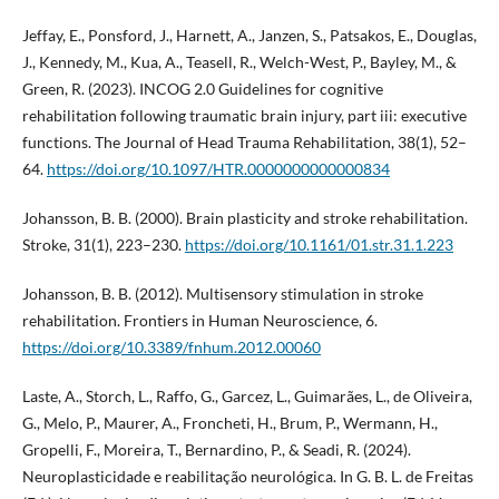
Jeffay, E., Ponsford, J., Harnett, A., Janzen, S., Patsakos, E., Douglas,
J., Kennedy, M., Kua, A., Teasell, R., Welch-West, P., Bayley, M., &
Green, R. (2023). INCOG 2.0 Guidelines for cognitive
rehabilitation following traumatic brain injury, part iii: executive
functions. The Journal of Head Trauma Rehabilitation, 38(1), 52–
64.
https://doi.org/10.1097/HTR.0000000000000834
Johansson, B. B. (2000). Brain plasticity and stroke rehabilitation.
Stroke, 31(1), 223–230.
https://doi.org/10.1161/01.str.31.1.223
Johansson, B. B. (2012). Multisensory stimulation in stroke
rehabilitation. Frontiers in Human Neuroscience, 6.
https://doi.org/10.3389/fnhum.2012.00060
Laste, A., Storch, L., Raffo, G., Garcez, L., Guimarães, L., de Oliveira,
G., Melo, P., Maurer, A., Froncheti, H., Brum, P., Wermann, H.,
Gropelli, F., Moreira, T., Bernardino, P., & Seadi, R. (2024).
Neuroplasticidade e reabilitação neurológica. In G. B. L. de Freitas