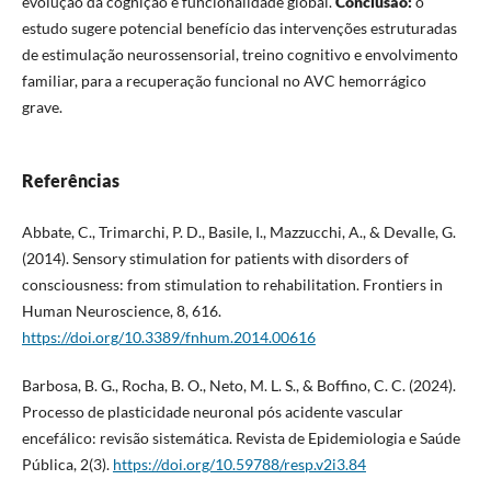
evolução da cognição e funcionalidade global.
Conclusão:
o
estudo sugere potencial benefício das intervenções estruturadas
de estimulação neurossensorial, treino cognitivo e envolvimento
familiar, para a recuperação funcional no AVC hemorrágico
grave.
Referências
Abbate, C., Trimarchi, P. D., Basile, I., Mazzucchi, A., & Devalle, G.
(2014). Sensory stimulation for patients with disorders of
consciousness: from stimulation to rehabilitation. Frontiers in
Human Neuroscience, 8, 616.
https://doi.org/10.3389/fnhum.2014.00616
Barbosa, B. G., Rocha, B. O., Neto, M. L. S., & Boffino, C. C. (2024).
Processo de plasticidade neuronal pós acidente vascular
encefálico: revisão sistemática. Revista de Epidemiologia e Saúde
Pública, 2(3).
https://doi.org/10.59788/resp.v2i3.84