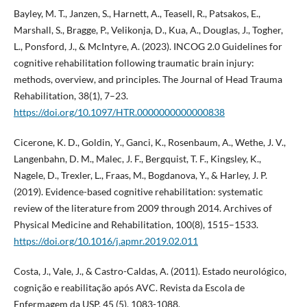
Bayley, M. T., Janzen, S., Harnett, A., Teasell, R., Patsakos, E.,
Marshall, S., Bragge, P., Velikonja, D., Kua, A., Douglas, J., Togher,
L., Ponsford, J., & McIntyre, A. (2023). INCOG 2.0 Guidelines for
cognitive rehabilitation following traumatic brain injury:
methods, overview, and principles. The Journal of Head Trauma
Rehabilitation, 38(1), 7–23.
https://doi.org/10.1097/HTR.0000000000000838
Cicerone, K. D., Goldin, Y., Ganci, K., Rosenbaum, A., Wethe, J. V.,
Langenbahn, D. M., Malec, J. F., Bergquist, T. F., Kingsley, K.,
Nagele, D., Trexler, L., Fraas, M., Bogdanova, Y., & Harley, J. P.
(2019). Evidence-based cognitive rehabilitation: systematic
review of the literature from 2009 through 2014. Archives of
Physical Medicine and Rehabilitation, 100(8), 1515–1533.
https://doi.org/10.1016/j.apmr.2019.02.011
Costa, J., Vale, J., & Castro-Caldas, A. (2011). Estado neurológico,
cognição e reabilitação após AVC. Revista da Escola de
Enfermagem da USP, 45 (5), 1083-1088.