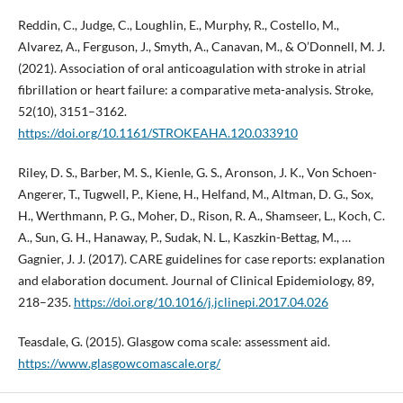
Reddin, C., Judge, C., Loughlin, E., Murphy, R., Costello, M.,
Alvarez, A., Ferguson, J., Smyth, A., Canavan, M., & O’Donnell, M. J.
(2021). Association of oral anticoagulation with stroke in atrial
fibrillation or heart failure: a comparative meta-analysis. Stroke,
52(10), 3151–3162.
https://doi.org/10.1161/STROKEAHA.120.033910
Riley, D. S., Barber, M. S., Kienle, G. S., Aronson, J. K., Von Schoen-
Angerer, T., Tugwell, P., Kiene, H., Helfand, M., Altman, D. G., Sox,
H., Werthmann, P. G., Moher, D., Rison, R. A., Shamseer, L., Koch, C.
A., Sun, G. H., Hanaway, P., Sudak, N. L., Kaszkin-Bettag, M., …
Gagnier, J. J. (2017). CARE guidelines for case reports: explanation
and elaboration document. Journal of Clinical Epidemiology, 89,
218–235.
https://doi.org/10.1016/j.jclinepi.2017.04.026
Teasdale, G. (2015). Glasgow coma scale: assessment aid.
https://www.glasgowcomascale.org/