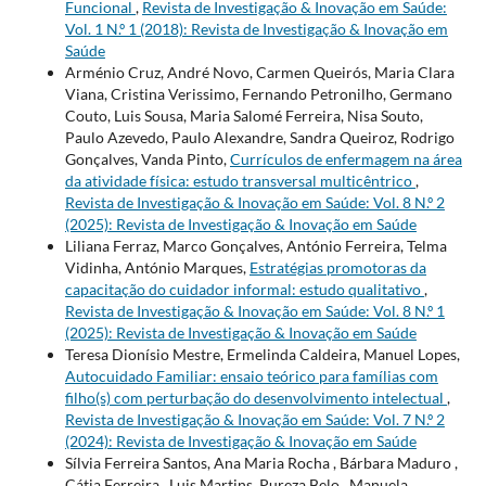
Funcional
,
Revista de Investigação & Inovação em Saúde:
Vol. 1 N.º 1 (2018): Revista de Investigação & Inovação em
Saúde
Arménio Cruz, André Novo, Carmen Queirós, Maria Clara
Viana, Cristina Verissimo, Fernando Petronilho, Germano
Couto, Luis Sousa, Maria Salomé Ferreira, Nisa Souto,
Paulo Azevedo, Paulo Alexandre, Sandra Queiroz, Rodrigo
Gonçalves, Vanda Pinto,
Currículos de enfermagem na área
da atividade física: estudo transversal multicêntrico
,
Revista de Investigação & Inovação em Saúde: Vol. 8 N.º 2
(2025): Revista de Investigação & Inovação em Saúde
Liliana Ferraz, Marco Gonçalves, António Ferreira, Telma
Vidinha, António Marques,
Estratégias promotoras da
capacitação do cuidador informal: estudo qualitativo
,
Revista de Investigação & Inovação em Saúde: Vol. 8 N.º 1
(2025): Revista de Investigação & Inovação em Saúde
Teresa Dionísio Mestre, Ermelinda Caldeira, Manuel Lopes,
Autocuidado Familiar: ensaio teórico para famílias com
filho(s) com perturbação do desenvolvimento intelectual
,
Revista de Investigação & Inovação em Saúde: Vol. 7 N.º 2
(2024): Revista de Investigação & Inovação em Saúde
Sílvia Ferreira Santos, Ana Maria Rocha , Bárbara Maduro ,
Cátia Ferreira , Luis Martins, Pureza Belo , Manuela