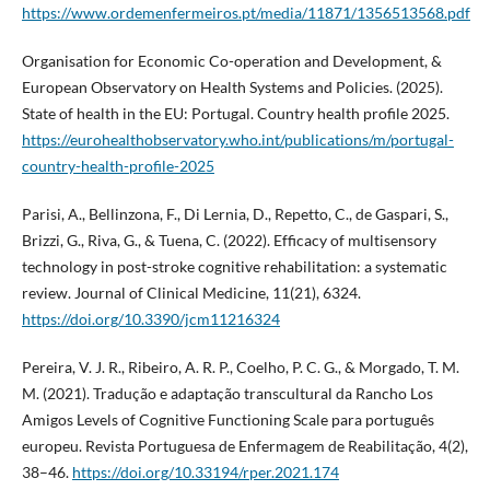
https://www.ordemenfermeiros.pt/media/11871/1356513568.pdf
Organisation for Economic Co-operation and Development, &
European Observatory on Health Systems and Policies. (2025).
State of health in the EU: Portugal. Country health profile 2025.
https://eurohealthobservatory.who.int/publications/m/portugal-
country-health-profile-2025
Parisi, A., Bellinzona, F., Di Lernia, D., Repetto, C., de Gaspari, S.,
Brizzi, G., Riva, G., & Tuena, C. (2022). Efficacy of multisensory
technology in post-stroke cognitive rehabilitation: a systematic
review. Journal of Clinical Medicine, 11(21), 6324.
https://doi.org/10.3390/jcm11216324
Pereira, V. J. R., Ribeiro, A. R. P., Coelho, P. C. G., & Morgado, T. M.
M. (2021). Tradução e adaptação transcultural da Rancho Los
Amigos Levels of Cognitive Functioning Scale para português
europeu. Revista Portuguesa de Enfermagem de Reabilitação, 4(2),
38–46.
https://doi.org/10.33194/rper.2021.174