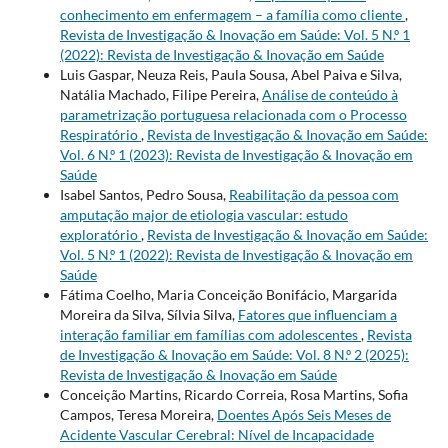
conhecimento em enfermagem – a família como cliente
,
Revista de Investigação & Inovação em Saúde: Vol. 5 N.º 1
(2022): Revista de Investigação & Inovação em Saúde
Luis Gaspar, Neuza Reis, Paula Sousa, Abel Paiva e Silva,
Natália Machado, Filipe Pereira,
Análise de conteúdo à
parametrização portuguesa relacionada com o Processo
Respiratório
,
Revista de Investigação & Inovação em Saúde:
Vol. 6 N.º 1 (2023): Revista de Investigação & Inovação em
Saúde
Isabel Santos, Pedro Sousa,
Reabilitação da pessoa com
amputação major de etiologia vascular: estudo
exploratório
,
Revista de Investigação & Inovação em Saúde:
Vol. 5 N.º 1 (2022): Revista de Investigação & Inovação em
Saúde
Fátima Coelho, Maria Conceição Bonifácio, Margarida
Moreira da Silva, Sílvia Silva,
Fatores que influenciam a
interação familiar em famílias com adolescentes
,
Revista
de Investigação & Inovação em Saúde: Vol. 8 N.º 2 (2025):
Revista de Investigação & Inovação em Saúde
Conceição Martins, Ricardo Correia, Rosa Martins, Sofia
Campos, Teresa Moreira,
Doentes Após Seis Meses de
Acidente Vascular Cerebral: Nível de Incapacidade