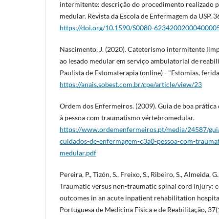
intermitente: descrição do procedimento realizado p
medular. Revista da Escola de Enfermagem da USP, 3
https://doi.org/10.1590/S0080-6234200200040000
Nascimento, J. (2020). Cateterismo intermitente limp
ao lesado medular em serviço ambulatorial de reabili
Paulista de Estomaterapia (online) - "Estomias, ferida
https://anais.sobest.com.br/cpe/article/view/23
Ordem dos Enfermeiros. (2009). Guia de boa prátic
à pessoa com traumatismo vértebro­medular.
https://www.ordemenfermeiros.pt/media/24587/gui
cuidados-de-enfermagem-c3a0-pessoa-com-traumat
medular.pdf
Pereira, P., Tizón, S., Freixo, S., Ribeiro, S., Almeida, G
Traumatic versus non-traumatic spinal cord injury: 
outcomes in an acute inpatient rehabilitation hospita
Portuguesa de Medicina Física e de Reabilitação, 37(