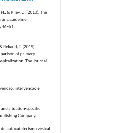
, H., & Riley, D. (2013). The
rting guideline
, 46–51.
 & Rekand, T. (2019).
mparison of primary
spitalization. The Journal
venção, intervenção e
 and situation-specific
/Publishing Company.
a do autocateterismo vesical