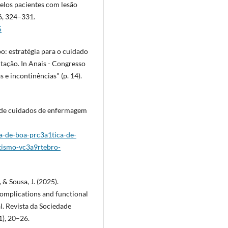
elos pacientes com lesão
6, 324–331.
5
o: estratégia para o cuidado
tação. In Anais - Congresso
s e incontinências" (p. 14).
a de cuidados de enfermagem
a-de-boa-prc3a1tica-de-
ismo-vc3a9rtebro-
., & Sousa, J. (2025).
complications and functional
l. Revista da Sociedade
1), 20–26.