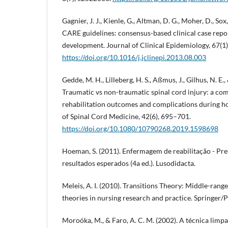
Gagnier, J. J., Kienle, G., Altman, D. G., Moher, D., Sox
CARE guidelines: consensus-based clinical case repo
development. Journal of Clinical Epidemiology, 67(1)
https://doi.org/10.1016/j.jclinepi.2013.08.003
Gedde, M. H., Lilleberg, H. S., Aßmus, J., Gilhus, N. E.,
Traumatic vs non-traumatic spinal cord injury: a co
rehabilitation outcomes and complications during ho
of Spinal Cord Medicine, 42(6), 695–701.
https://doi.org/10.1080/10790268.2019.1598698
Hoeman, S. (2011). Enfermagem de reabilitação - Pre
resultados esperados (4a ed.). Lusodidacta.
Meleis, A. I. (2010). Transitions Theory: Middle-range
theories in nursing research and practice. Springer
Moroóka, M., & Faro, A. C. M. (2002). A técnica limp