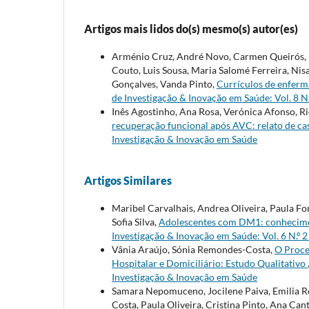
Artigos mais lidos do(s) mesmo(s) autor(es)
Arménio Cruz, André Novo, Carmen Queirós, M
Couto, Luis Sousa, Maria Salomé Ferreira, Nis
Gonçalves, Vanda Pinto,
Currículos de enferma
de Investigação & Inovação em Saúde: Vol. 8 N
Inês Agostinho, Ana Rosa, Verónica Afonso, R
recuperação funcional após AVC: relato de c
Investigação & Inovação em Saúde
Artigos Similares
Maribel Carvalhais, Andrea Oliveira, Paula Fo
Sofia Silva,
Adolescentes com DM1: conhecimen
Investigação & Inovação em Saúde: Vol. 6 N.º 
Vânia Araújo, Sónia Remondes-Costa,
O Proce
Hospitalar e Domiciliário: Estudo Qualitativo
Investigação & Inovação em Saúde
Samara Nepomuceno, Jocilene Paiva, Emilia Ro
Costa, Paula Oliveira, Cristina Pinto, Ana Can