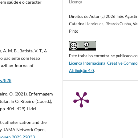
Licença
a em saúde e o carácter
Direitos de Autor (c) 2026 Inês Agosti
Catarina Henriques, Ricardo Cunha, V
Pinto
 A. M. B., Batista, V. T., &
Este trabalho encontra-se publicado c
no paciente com lesão
Licença Internacional Creative Commo
azilian Journal of
Atribuição 4.0
.
ew/828
Ribeiro, O. (2021). Enfermagem
lar. In O. Ribeiro (Coord.),
pp. 404–429). Lidel.
nt catheterization and the
jury. JAMA Network Open,
rkopen.2025.22033