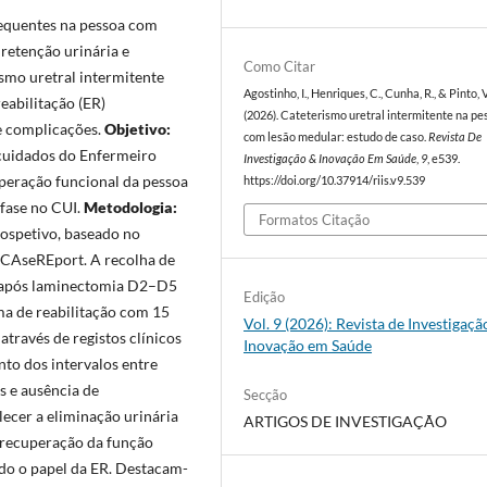
requentes na pessoa com
retenção urinária e
Como Citar
ismo uretral intermitente
Agostinho, I., Henriques, C., Cunha, R., & Pinto, V
eabilitação (ER)
(2026). Cateterismo uretral intermitente na pe
e complicações.
Objetivo:
com lesão medular: estudo de caso.
Revista De
 cuidados do Enfermeiro
Investigação & Inovação Em Saúde
,
9
, e539.
peração funcional da pessoa
https://doi.org/10.37914/riis.v9.539
fase no CUI.
Metodologia:
Formatos Citação
trospetivo, baseado no
 CAseREport. A recolha de
 após laminectomia D2–D5
Edição
ma de reabilitação com 15
Vol. 9 (2026): Revista de Investigaçã
através de registos clínicos
Inovação em Saúde
to dos intervalos entre
 e ausência de
Secção
ecer a eliminação urinária
ARTIGOS DE INVESTIGAÇÃO
 recuperação da função
ndo o papel da ER. Destacam-