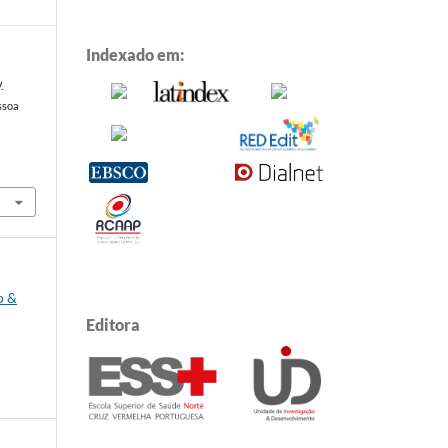
Indexado em:
.
ssoa
o &
Editora