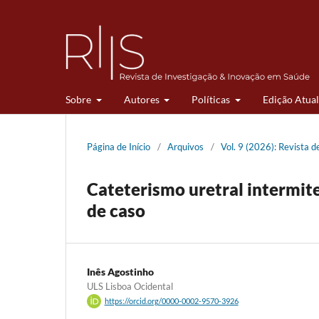
Sobre
Autores
Políticas
Edição Atual
Página de Início
/
Arquivos
/
Vol. 9 (2026): Revista 
Cateterismo uretral intermit
de caso
Inês Agostinho
ULS Lisboa Ocidental
https://orcid.org/0000-0002-9570-3926