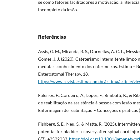
se como fatores facilitadores a motivação, a literaci
incompleto da lesão.
Referências
Assis, G. M., Miranda, R. S., Dornellas, A. C. L., Messias,
Gomes, J. J. (2020). Cateterismo intermitente limpo 
medular: conhecimento dos enfermeiros. Estima – Br
Enterostomal Therapy, 18.
https://www.revistaestima.com.br/estima/article/vi
Faleiros, F., Cordeiro, A., Lopes, F., Bimbatti, K., & 
de reabilitação na assistência à pessoa com lesão medu
Enfermagem de reabilitação – Conceções e práticas (
Fishberg, S. E., Neu, S., & Matta, R. (2025). Intermitte
potential for bladder recovery after spinal cord in
8(7), e2522033.
https://doi.org/10.1001/jamanetwo