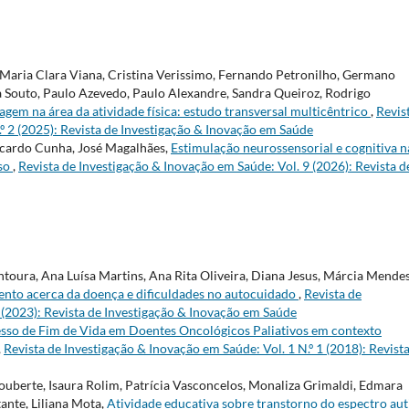
aria Clara Viana, Cristina Verissimo, Fernando Petronilho, Germano
a Souto, Paulo Azevedo, Paulo Alexandre, Sandra Queiroz, Rodrigo
gem na área da atividade física: estudo transversal multicêntrico
,
Revis
.º 2 (2025): Revista de Investigação & Inovação em Saúde
icardo Cunha, José Magalhães,
Estimulação neurossensorial e cognitiva n
aso
,
Revista de Investigação & Inovação em Saúde: Vol. 9 (2026): Revista d
ntoura, Ana Luísa Martins, Ana Rita Oliveira, Diana Jesus, Márcia Mendes
to acerca da doença e dificuldades no autocuidado
,
Revista de
2 (2023): Revista de Investigação & Inovação em Saúde
sso de Fim de Vida em Doentes Oncológicos Paliativos em contexto
,
Revista de Investigação & Inovação em Saúde: Vol. 1 N.º 1 (2018): Revist
uberte, Isaura Rolim, Patrícia Vasconcelos, Monaliza Grimaldi, Edmara
tante, Liliana Mota,
Atividade educativa sobre transtorno do espectro aut