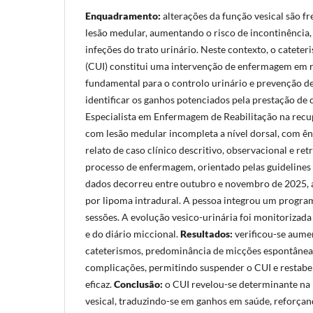
Enquadramento:
alterações da função vesical são f
lesão medular, aumentando o risco de incontinência, 
infeções do trato urinário. Neste contexto, o cateter
(CUI) constitui uma intervenção de enfermagem em r
fundamental para o controlo urinário e prevenção d
identificar os ganhos potenciados pela prestação de
Especialista em Enfermagem de Reabilitação na recu
com lesão medular incompleta a nível dorsal, com ên
relato de caso clínico descritivo, observacional e re
processo de enfermagem, orientado pelas guidelines
dados decorreu entre outubro e novembro de 2025,
por lipoma intradural. A pessoa integrou um progra
sessões. A evolução vesico-urinária foi monitorizada 
e do diário miccional.
Resultados:
verificou-se aumen
cateterismos, predominância de micções espontâneas
complicações, permitindo suspender o CUI e restabel
eficaz.
Conclusão:
o CUI revelou-se determinante na
vesical, traduzindo-se em ganhos em saúde, reforça