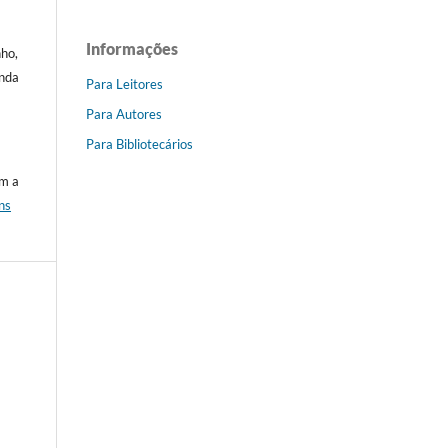
Informações
nho,
anda
Para Leitores
Para Autores
Para Bibliotecários
om a
ns