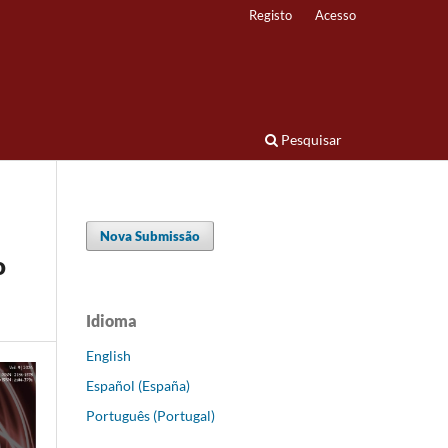
Registo
Acesso
Pesquisar
Nova Submissão
o
Idioma
English
Español (España)
Português (Portugal)