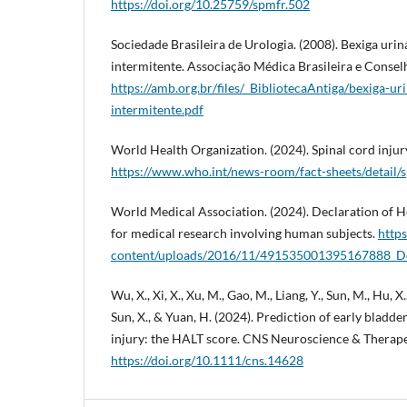
https://doi.org/10.25759/spmfr.502
Sociedade Brasileira de Urologia. (2008). Bexiga urin
intermitente. Associação Médica Brasileira e Consel
https://amb.org.br/files/_BibliotecaAntiga/bexiga-ur
intermitente.pdf
World Health Organization. (2024). Spinal cord injur
https://www.who.int/news-room/fact-sheets/detail/s
World Medical Association. (2024). Declaration of Hel
for medical research involving human subjects.
http
content/uploads/2016/11/491535001395167888_Do
Wu, X., Xi, X., Xu, M., Gao, M., Liang, Y., Sun, M., Hu, X.,
Sun, X., & Yuan, H. (2024). Prediction of early bladd
injury: the HALT score. CNS Neuroscience & Therapeu
https://doi.org/10.1111/cns.14628