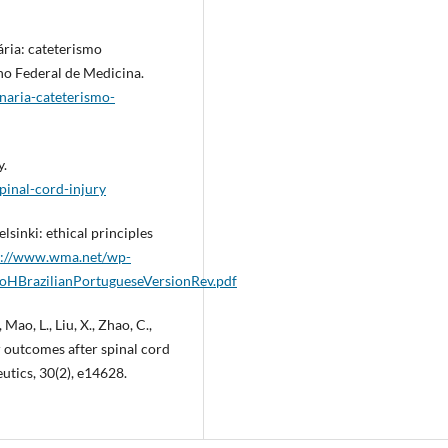
ária: cateterismo
ho Federal de Medicina.
inaria-cateterismo-
y.
pinal-cord-injury
sinki: ethical principles
s://www.wma.net/wp-
HBrazilianPortugueseVersionRev.pdf
 Mao, L., Liu, X., Zhao, C.,
er outcomes after spinal cord
tics, 30(2), e14628.