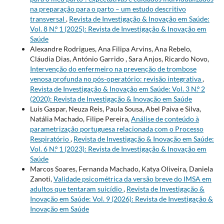
na preparação para o parto – um estudo descritivo
transversal
,
Revista de Investigação & Inovação em Saúde:
Vol. 8 N.º 1 (2025): Revista de Investigação & Inovação em
Saúde
Alexandre Rodrigues, Ana Filipa Arvins, Ana Rebelo,
Cláudia Dias, António Garrido , Sara Anjos, Ricardo Novo,
Intervenção do enfermeiro na prevenção de trombose
venosa profunda no pós-operatório: revisão integrativa
,
Revista de Investigação & Inovação em Saúde: Vol. 3 N.º 2
(2020): Revista de Investigação & Inovação em Saúde
Luis Gaspar, Neuza Reis, Paula Sousa, Abel Paiva e Silva,
Natália Machado, Filipe Pereira,
Análise de conteúdo à
parametrização portuguesa relacionada com o Processo
Respiratório
,
Revista de Investigação & Inovação em Saúde:
Vol. 6 N.º 1 (2023): Revista de Investigação & Inovação em
Saúde
Marcos Soares, Fernanda Machado, Katya Oliveira, Daniela
Zanoti,
Validade psicométrica da versão breve do IMSA em
adultos que tentaram suicídio
,
Revista de Investigação &
Inovação em Saúde: Vol. 9 (2026): Revista de Investigação &
Inovação em Saúde