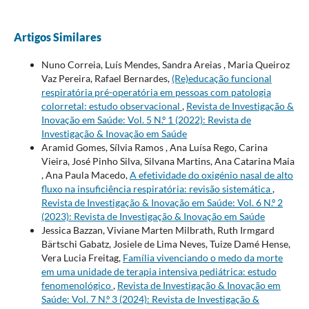
Artigos Similares
Nuno Correia, Luís Mendes, Sandra Areias , Maria Queiroz
Vaz Pereira, Rafael Bernardes,
(Re)educação funcional
respiratória pré-operatória em pessoas com patologia
colorretal: estudo observacional
,
Revista de Investigação &
Inovação em Saúde: Vol. 5 N.º 1 (2022): Revista de
Investigação & Inovação em Saúde
Aramid Gomes, Sílvia Ramos , Ana Luísa Rego, Carina
Vieira, José Pinho Silva, Silvana Martins, Ana Catarina Maia
, Ana Paula Macedo,
A efetividade do oxigénio nasal de alto
fluxo na insuficiência respiratória: revisão sistemática
,
Revista de Investigação & Inovação em Saúde: Vol. 6 N.º 2
(2023): Revista de Investigação & Inovação em Saúde
Jessica Bazzan, Viviane Marten Milbrath, Ruth Irmgard
Bärtschi Gabatz, Josiele de Lima Neves, Tuize Damé Hense,
Vera Lucia Freitag,
Família vivenciando o medo da morte
em uma unidade de terapia intensiva pediátrica: estudo
fenomenológico
,
Revista de Investigação & Inovação em
Saúde: Vol. 7 N.º 3 (2024): Revista de Investigação &