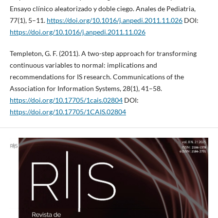
Ensayo clínico aleatorizado y doble ciego. Anales de Pediatria,
77(1), 5–11.
https://doi.org/10.1016/j.anpedi.2011.11.026
DOI:
https://doi.org/10.1016/j.anpedi.2011.11.026
Templeton, G. F. (2011). A two-step approach for transforming
continuous variables to normal: implications and
recommendations for IS research. Communications of the
Association for Information Systems, 28(1), 41–58.
https://doi.org/10.17705/1cais.02804
DOI:
https://doi.org/10.17705/1CAIS.02804