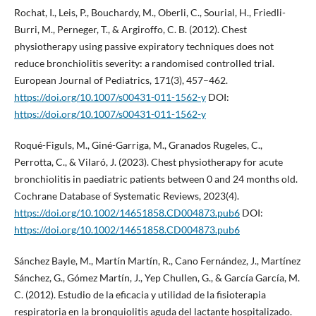
Rochat, I., Leis, P., Bouchardy, M., Oberli, C., Sourial, H., Friedli-
Burri, M., Perneger, T., & Argiroffo, C. B. (2012). Chest
physiotherapy using passive expiratory techniques does not
reduce bronchiolitis severity: a randomised controlled trial.
European Journal of Pediatrics, 171(3), 457–462.
https://doi.org/10.1007/s00431-011-1562-y
DOI:
https://doi.org/10.1007/s00431-011-1562-y
Roqué-Figuls, M., Giné-Garriga, M., Granados Rugeles, C.,
Perrotta, C., & Vilaró, J. (2023). Chest physiotherapy for acute
bronchiolitis in paediatric patients between 0 and 24 months old.
Cochrane Database of Systematic Reviews, 2023(4).
https://doi.org/10.1002/14651858.CD004873.pub6
DOI:
https://doi.org/10.1002/14651858.CD004873.pub6
Sánchez Bayle, M., Martín Martín, R., Cano Fernández, J., Martínez
Sánchez, G., Gómez Martín, J., Yep Chullen, G., & García García, M.
C. (2012). Estudio de la eficacia y utilidad de la fisioterapia
respiratoria en la bronquiolitis aguda del lactante hospitalizado.