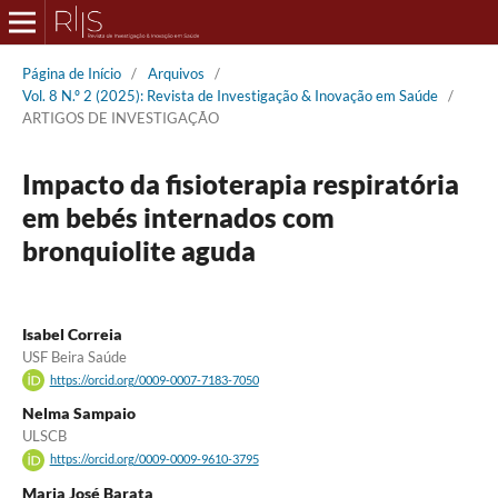
Página de Início
/
Arquivos
/
Vol. 8 N.º 2 (2025): Revista de Investigação & Inovação em Saúde
/
ARTIGOS DE INVESTIGAÇÃO
Impacto da fisioterapia respiratória
em bebés internados com
bronquiolite aguda
Isabel Correia
USF Beira Saúde
https://orcid.org/0009-0007-7183-7050
Nelma Sampaio
ULSCB
https://orcid.org/0009-0009-9610-3795
Maria José Barata