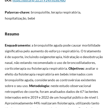
DOI:
https://doi.org/10.37914/riis.v8.480
Palavras-chave:
bronquiolite, terapia respiratória,
hospitalização, bebé
Resumo
Enquadramento:
a bronquiolite aguda pode causar morbilidade
significativa pelo aumento do esforço respiratório. O tratamento
é de suporte, incluindo oxigenoterapia, hidratação e desobstrução
nasal, não estando recomendado o uso de broncodilatadores,
corticoterapia ou fisioterapia respiratória.
Objetivos:
avaliar o
efeito da fisioterapia respiratória em bebés internados com
bronquiolite aguda, considerando as controvérsias existentes
sobre o seu uso.
Metodologia:
neste estudo observacional
retrospetivo de coorte, foram analisados dados de 67 lactentes
internados entre 2019 e 2022 de um hospital público de nível I.
Aproximadamente 44% realizaram fisioterapia, utilizando tanto