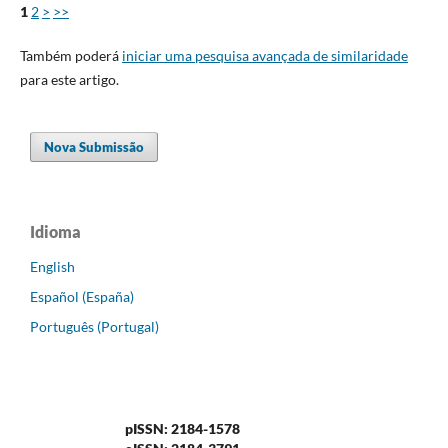
1
2
>
>>
Também poderá
iniciar uma pesquisa avançada de similaridade
para este artigo.
Nova Submissão
Idioma
English
Español (España)
Português (Portugal)
pISSN: 2184-1578