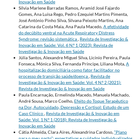
Inovação em Saúde
Sílvia Marlene Barradas Ramos, Aramid José Fajardo
Gomes, Ana Luisa Rego, Pedro Ezequiel Martins Pimenta,
José António Pinho Silva, Silvana Peixoto Martins, Ana
Catarina da Costa Maia, Ana Paula Macedo,
A efetividade
do decúbito ventral na Acute Respiratory Distress
Syndrome: revisão sistemática
,
Revista de Investigação &
Inovação em Saúde: Vol. 6 N.º 1 (2023): Revista de
Investigação & Inovação em Saúde
Júlia Santos, Alexandre Miguel Silva, Licínio Pereira, Paula
Fonseca, Mónica Silva, Fernanda Príncipe, Liliana Mota,
A
hospitalização domiciliária como fator facilitador no
processo de transição saúde/doença
,
Revista de
Investigação & Inovação em Saúde: Vol. 4 N.º 2 (2021):
Revista de Investigação & Inovação em Saúde
Paula Encarnação, Ermelinda Macedo, Manuela Machado,
André Sousa, Marco Coelho,
Efeito do Toque Terapêutico
na Dor, Autocuidado, Depressão e Cortisol: Estudo de um
Caso Clínico
,
Revista de Investigação & Inovação em
Saúde: Vol. 1 N.º 1 (2018): Revista de Investigação &
Inovação em Saúde
Cátia Almeida, Clara Aires, Alexandrina Cardoso,
“Plano
para o meu parto”: expectativas e cuidados individualizados