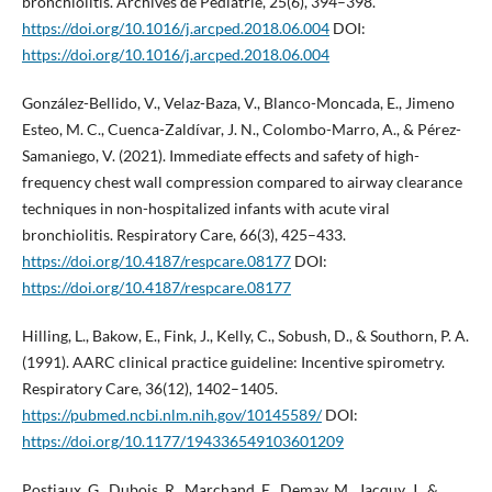
bronchiolitis. Archives de Pediatrie, 25(6), 394–398.
https://doi.org/10.1016/j.arcped.2018.06.004
DOI:
https://doi.org/10.1016/j.arcped.2018.06.004
González-Bellido, V., Velaz-Baza, V., Blanco-Moncada, E., Jimeno
Esteo, M. C., Cuenca-Zaldívar, J. N., Colombo-Marro, A., & Pérez-
Samaniego, V. (2021). Immediate effects and safety of high-
frequency chest wall compression compared to airway clearance
techniques in non-hospitalized infants with acute viral
bronchiolitis. Respiratory Care, 66(3), 425–433.
https://doi.org/10.4187/respcare.08177
DOI:
https://doi.org/10.4187/respcare.08177
Hilling, L., Bakow, E., Fink, J., Kelly, C., Sobush, D., & Southorn, P. A.
(1991). AARC clinical practice guideline: Incentive spirometry.
Respiratory Care, 36(12), 1402–1405.
https://pubmed.ncbi.nlm.nih.gov/10145589/
DOI:
https://doi.org/10.1177/194336549103601209
Postiaux, G., Dubois, R., Marchand, E., Demay, M., Jacquy, J., &