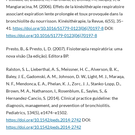
Mangiaracina, M. (2006). Effets de la kinésithérapie respiratoire
associant expiration lente prolongée et toux provoquée dans la
bronchiolite du nourrisson. Kinésithérapie, la Revue, 6(55), 35–
41.
https://doi.org/10.1016/S1779-0123(06)70197-8
DOI:
https://doi.org/10.1016/S1779-0123(06)70197-8
Presto, B., & Presto, L. D. (2007). Fisioterapia respiratória: uma
nova visão (3a edição). Editora BP.
Ralston, S. L., Lieberthal, A. S., Meissner, H. C., Alverson, B. K.,
Baley, J. E., Gadomski, A. M., Johnson, D. W., Light, M. J., Maraqa,
N. F., Mendonca, E. A., Phelan, K. J., Zorc, J. J., Stanko-Lopp, D.,
Brown, M. A., Nathanson, I., Rosenblum, E., Sayles, S., &
Hernandez-Cancio, S. (2014). Clinical practice guideline: the
diagnosis, management, and prevention of bronchiolitis.
Pediatrics, 134(5), e1474–e1502.
https://doi.org/10.1542/peds.2014-2742
DOI:
https://doi.org/10.1542/peds.2014-2742