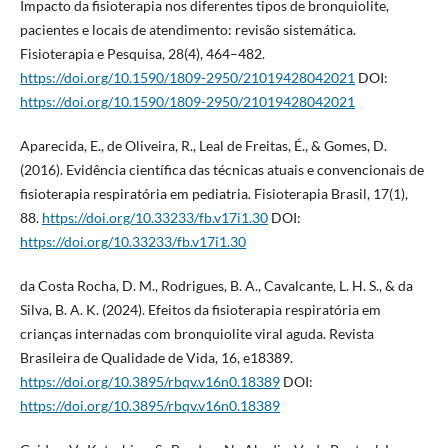
Impacto da fisioterapia nos diferentes tipos de bronquiolite,
pacientes e locais de atendimento: revisão sistemática.
Fisioterapia e Pesquisa, 28(4), 464–482.
https://doi.org/10.1590/1809-2950/21019428042021
DOI:
https://doi.org/10.1590/1809-2950/21019428042021
Aparecida, E., de Oliveira, R., Leal de Freitas, É., & Gomes, D.
(2016). Evidência científica das técnicas atuais e convencionais de
fisioterapia respiratória em pediatria. Fisioterapia Brasil, 17(1),
88.
https://doi.org/10.33233/fb.v17i1.30
DOI:
https://doi.org/10.33233/fb.v17i1.30
da Costa Rocha, D. M., Rodrigues, B. A., Cavalcante, L. H. S., & da
Silva, B. A. K. (2024). Efeitos da fisioterapia respiratória em
crianças internadas com bronquiolite viral aguda. Revista
Brasileira de Qualidade de Vida, 16, e18389.
https://doi.org/10.3895/rbqv.v16n0.18389
DOI:
https://doi.org/10.3895/rbqv.v16n0.18389