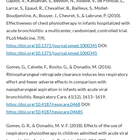
Gajdos, V., Katsahian, S., Beydon, N., Abadie, V., de Pontual, L.,
Larrar, S., Epaud, R., Chevallier, B., Bailleux, S., Mollet-
Boudjemline, A., Bouyer, J., Chevret, S., & Labrune, P. (2010).
Effectiveness of chest physiotherapy in infants hospitalized with
acute bronchiolitis: a multicenter, randomized, controlled trial.
PLoS Medicine, 7(9).
https://doi.org/10.1371/journal.pmed.1000345
DOI:
https://doi.org/10.1371/journal.pmed.1000345
Gomes, G., Calvete, F., Rosito, G., & Donadio, M. (2016).
Rhinopharyngeal retrograde clearance induces less respiratory
effort and fewer adverse effects in comparison with
nasopharyngeal aspiration in infants with acute viral
bronchiolitis. Respiratory Care, 61(12), 1613–1619.
https://doi.org/10.4187/respcare.0468
DOI:
https://doi.org/10.4187/respcare.04685
Gomes, G. R., & Donadio, M. V. F. (2018). Effects of the use of
respiratory physiotherapy in children admitted with acute viral