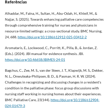
Referências
Alhaddar, M., Falna, H., Sultan, H., Abu-Odah, H., Khleif, M., &
Najjar, S. (2025). Towards enhancing palliative care competencies
through comprehensive training for nurses and physicians in
resource-limited settings: a cross-sectional study. BMC Nursing,
24, 688.
https://doi.org/10.1186/s12912-025-03412-2
Aromataris, E., Lockwood, C., Porritt, K., Pilla, B., & Jordan, Z.
(Eds.). (2024). JBI manual for evidence synthesis. JBI.
https://doi.org/10.46658/JBIMES-24-01
Bagchus, C., Zee, M. S., van der Steen, J. T., Klapwijk, M. S., Dekker,
N. L., Onwuteaka-Philipsen, B. D., & Pasman, H. R. W. (2024).
Challenges in recognizing and discussing changes in a resident's
condition in the palliative phase: focus group discussions with
nursing staff working in nursing homes about their experiences.
BMC Palliative Care, 23(144).
https://doi.org/10.1186/s12904-
024-01479-3