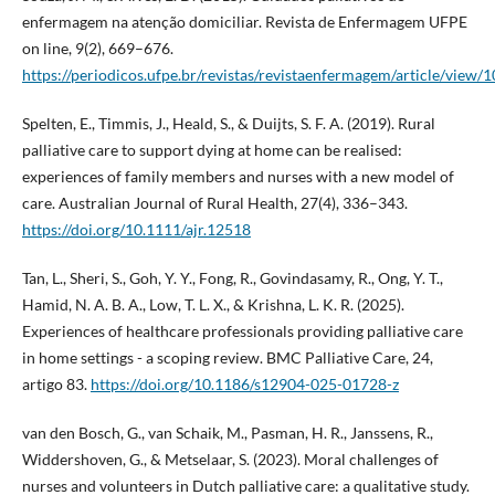
enfermagem na atenção domiciliar. Revista de Enfermagem UFPE
on line, 9(2), 669–676.
https://periodicos.ufpe.br/revistas/revistaenfermagem/article/view/
Spelten, E., Timmis, J., Heald, S., & Duijts, S. F. A. (2019). Rural
palliative care to support dying at home can be realised:
experiences of family members and nurses with a new model of
care. Australian Journal of Rural Health, 27(4), 336–343.
https://doi.org/10.1111/ajr.12518
Tan, L., Sheri, S., Goh, Y. Y., Fong, R., Govindasamy, R., Ong, Y. T.,
Hamid, N. A. B. A., Low, T. L. X., & Krishna, L. K. R. (2025).
Experiences of healthcare professionals providing palliative care
in home settings - a scoping review. BMC Palliative Care, 24,
artigo 83.
https://doi.org/10.1186/s12904-025-01728-z
van den Bosch, G., van Schaik, M., Pasman, H. R., Janssens, R.,
Widdershoven, G., & Metselaar, S. (2023). Moral challenges of
nurses and volunteers in Dutch palliative care: a qualitative study.