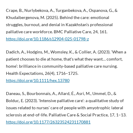
Crape, B., Nurlybekova, A., Turganbekova, A., Ospanova, G., &
Khudaibergenova, M. (2025). Behind the care: emotional
struggles, burnout, and denial in Kazakhstan’s professional
palliative care workforce. BMC Palliative Care, 24, 161.
https://doi.org/10.1186/s12904-025-01798-z
Dadich, A., Hodgins, M., Womsley, K., & Collier, A. (2023). ‘When a
patient chooses to die at home, that's what they want… comfort,
home’: brilliance in community‐based palliative care nursing.
Health Expectations, 26(4), 1716–1725.
https://doi.org/10.1111/hex.13780
Daneau, S., Bourbonnais, A., Allard, É., Asri, M., Ummel, D., &
Bolduc, E. (2023). 'Intensive palliative care': a qualitative study of
issues related to nurses' care of people with amyotrophic lateral
sclerosis at end-of-life. Palliative Care & Social Practice, 17, 1–13.
https://doi.org/10.1177/26323524231170881