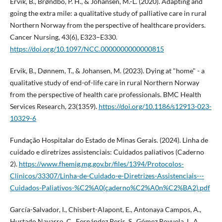
Ervik, B., Brøndbo, P. H., & Johansen, M.-L. (2020). Adapting and
going the extra mile: a qualitative study of palliative care in rural
Northern Norway from the perspective of healthcare providers.
Cancer Nursing, 43(6), E323–E330.
https://doi.org/10.1097/NCC.0000000000000815
Ervik, B., Dønnem, T., & Johansen, M. (2023). Dying at "home" - a
qualitative study of end-of-life care in rural Northern Norway
from the perspective of health care professionals. BMC Health
Services Research, 23(1359).
https://doi.org/10.1186/s12913-023-
10329-6
Fundação Hospitalar do Estado de Minas Gerais. (2024). Linha de
cuidado e diretrizes assistenciais: Cuidados paliativos (Caderno
2).
https://www.fhemig.mg.gov.br/files/1394/Protocolos-
Clinicos/33307/Linha-de-Cuidado-e-Diretrizes-Assistenciais---
Cuidados-Paliativos-%C2%A0(caderno%C2%A0n%C2%BA2).pdf
García-Salvador, I., Chisbert-Alapont, E., Antonaya Campos, A.,
Hurtado Navarro, C., Fernández Peris, S., Gómez Royuela, L. A.,