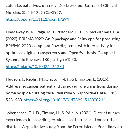
cuidados paliativos: uma revisão de escopo. Journal of Clinical
Nursing, 33(11-12), 3905-3922.
https://doi.org/10.1111/jocn.17294
Haddaway, N. R., Page, M. J., Pritchard, C. C., & McGuinness, L. A.
(2022). PRISMA2020: An R package and Shiny app for producing
PRISMA 2020-compliant flow diagrams, with interactivity for
optimised digital transparency and Open Synthesis. Campbell
Systematic Reviews, 18(2), artigo e1230.
https://doi.org/10.1002/cl2.1230
Hudson, J., Reblin, M., Clayton, M. F., & Ellington, L. (2019).
Addressing cancer patient and caregiver role transitions during
home hospice nursing care. Palliative & Supportive Care, 17(5),
523–530.
https://doi.org/10.1017/S1478951518000214
Johannesen, E. J. D., Timma, H., & Róin, Á. (2024). District nurses
experiences in providing terminal care in rural and more urban
districts. A qualitative study from the Faroe Islands. Scandinavian