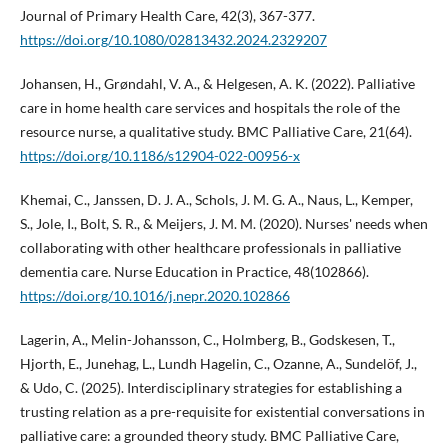
Journal of Primary Health Care, 42(3), 367-377.
https://doi.org/10.1080/02813432.2024.2329207
Johansen, H., Grøndahl, V. A., & Helgesen, A. K. (2022). Palliative
care in home health care services and hospitals the role of the
resource nurse, a qualitative study. BMC Palliative Care, 21(64).
https://doi.org/10.1186/s12904-022-00956-x
Khemai, C., Janssen, D. J. A., Schols, J. M. G. A., Naus, L., Kemper,
S., Jole, I., Bolt, S. R., & Meijers, J. M. M. (2020). Nurses' needs when
collaborating with other healthcare professionals in palliative
dementia care. Nurse Education in Practice, 48(102866).
https://doi.org/10.1016/j.nepr.2020.102866
Lagerin, A., Melin-Johansson, C., Holmberg, B., Godskesen, T.,
Hjorth, E., Junehag, L., Lundh Hagelin, C., Ozanne, A., Sundelöf, J.,
& Udo, C. (2025). Interdisciplinary strategies for establishing a
trusting relation as a pre-requisite for existential conversations in
palliative care: a grounded theory study. BMC Palliative Care,