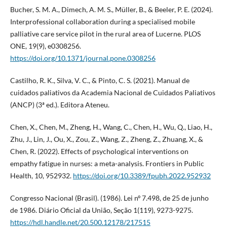
Bucher, S. M. A., Dimech, A. M. S., Müller, B., & Beeler, P. E. (2024).
Interprofessional collaboration during a specialised mobile
palliative care service pilot in the rural area of Lucerne. PLOS
ONE, 19(9), e0308256.
https://doi.org/10.1371/journal.pone.0308256
Castilho, R. K., Silva, V. C., & Pinto, C. S. (2021). Manual de
cuidados paliativos da Academia Nacional de Cuidados Paliativos
(ANCP) (3ª ed.). Editora Ateneu.
Chen, X., Chen, M., Zheng, H., Wang, C., Chen, H., Wu, Q., Liao, H.,
Zhu, J., Lin, J., Ou, X., Zou, Z., Wang, Z., Zheng, Z., Zhuang, X., &
Chen, R. (2022). Effects of psychological interventions on
empathy fatigue in nurses: a meta-analysis. Frontiers in Public
Health, 10, 952932.
https://doi.org/10.3389/fpubh.2022.952932
Congresso Nacional (Brasil). (1986). Lei nº 7.498, de 25 de junho
de 1986. Diário Oficial da União, Seção 1(119), 9273-9275.
https://hdl.handle.net/20.500.12178/217515