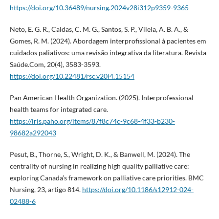
https://doi.org/10.36489/nursing.2024v28i312p9359-9365
Neto, E. G. R., Caldas, C. M. G., Santos, S. P., Vilela, A. B. A., &
Gomes, R. M. (2024). Abordagem interprofissional à pacientes em
cuidados paliativos: uma revisão integrativa da literatura. Revista
Saúde.Com, 20(4), 3583-3593.
https://doi.org/10.22481/rsc.v20i4.15154
Pan American Health Organization. (2025). Interprofessional
health teams for integrated care.
https://iris.paho.org/items/87f8c74c-9c68-4f33-b230-
98682a292043
Pesut, B., Thorne, S., Wright, D. K., & Banwell, M. (2024). The
centrality of nursing in realizing high quality palliative care:
exploring Canada’s framework on palliative care priorities. BMC
Nursing, 23, artigo 814.
https://doi.org/10.1186/s12912-024-
02488-6