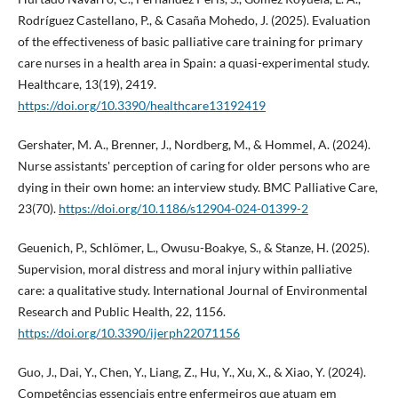
Rodríguez Castellano, P., & Casaña Mohedo, J. (2025). Evaluation
of the effectiveness of basic palliative care training for primary
care nurses in a health area in Spain: a quasi-experimental study.
Healthcare, 13(19), 2419.
https://doi.org/10.3390/healthcare13192419
Gershater, M. A., Brenner, J., Nordberg, M., & Hommel, A. (2024).
Nurse assistants' perception of caring for older persons who are
dying in their own home: an interview study. BMC Palliative Care,
23(70).
https://doi.org/10.1186/s12904-024-01399-2
Geuenich, P., Schlömer, L., Owusu-Boakye, S., & Stanze, H. (2025).
Supervision, moral distress and moral injury within palliative
care: a qualitative study. International Journal of Environmental
Research and Public Health, 22, 1156.
https://doi.org/10.3390/ijerph22071156
Guo, J., Dai, Y., Chen, Y., Liang, Z., Hu, Y., Xu, X., & Xiao, Y. (2024).
Competências essenciais entre enfermeiros que atuam em