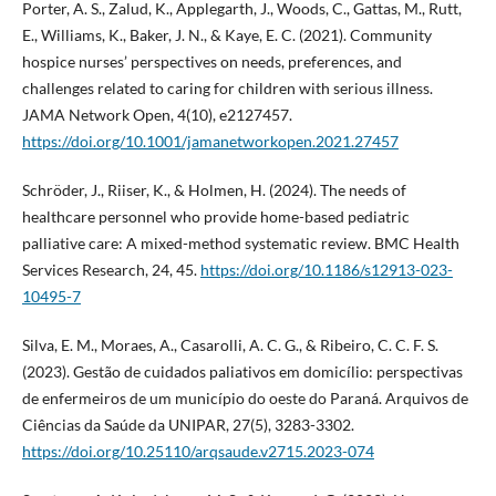
Porter, A. S., Zalud, K., Applegarth, J., Woods, C., Gattas, M., Rutt,
E., Williams, K., Baker, J. N., & Kaye, E. C. (2021). Community
hospice nurses’ perspectives on needs, preferences, and
challenges related to caring for children with serious illness.
JAMA Network Open, 4(10), e2127457.
https://doi.org/10.1001/jamanetworkopen.2021.27457
Schröder, J., Riiser, K., & Holmen, H. (2024). The needs of
healthcare personnel who provide home-based pediatric
palliative care: A mixed-method systematic review. BMC Health
Services Research, 24, 45.
https://doi.org/10.1186/s12913-023-
10495-7
Silva, E. M., Moraes, A., Casarolli, A. C. G., & Ribeiro, C. C. F. S.
(2023). Gestão de cuidados paliativos em domicílio: perspectivas
de enfermeiros de um município do oeste do Paraná. Arquivos de
Ciências da Saúde da UNIPAR, 27(5), 3283-3302.
https://doi.org/10.25110/arqsaude.v2715.2023-074