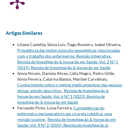
Artigos Similares
Liliane Castelôa, Sónia Luís, Tiago Romeiro, Isabel Oliveira,
Prevalência das lesões músculo-esqueléticas relacionadas
com o trabalho dos enfermeiros: Revisão integrativa
,
Revista de Investigação & Inovação em Saúde: Vol. 2 N.º 1
(2019): Revista de Investigação & Inovação em Saúde
Sónia Novais, Daniela Abreu, Lídia Magro, Pedro Gilde,
Sónia Pereira, Catarina Bastos, Maribel Carvalhais,
Conhecimento sobre o regime medicamentoso das pessoas
idosas: estudo descritivo
,
Revista de Investigação &
Inovação em Saúde: Vol. 6 N.º 1 (2023): Revista de
Investigação & Inovação em Saúde
Fernando Pinto, Luísa Ferreira,
Competências do
enfermeiro perioperatório em cirurgia robótica: uma
revisão scoping
,
Revista de Investigação & Inovação em
Saúde: Vol. 8 N.º 2 (2025): Revista de Investigação &