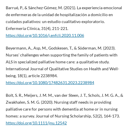
Barrué, P., & Sánchez-Gómez, M. (2021). La experiencia emocional
de enfermeras de la unidad de hospitalización a domicilio en
cuidados paliativos: un estudio cualitativo exploratorio.
Enfermería Clínica, 31(4), 211-221.
https://doi.org/10.1016/j.enfcli.2020.11.006
Beyermann, A., Asp, M., Godskesen, T., & Söderman, M. (2023).
Nurses' challenges when supporting the family of patients with
ALS in specialized palliative home care: a qualitative study.
International Journal of Qualitative Studies on Health and Well-
being, 18(1), article 2238984.
https://doi.org/10.1080/17482631.2023.2238984
Bolt, S. R., Meijers, J. M. M., van der Steen, J. T., Schols, J. M. G. A., &
Zwakhalen, S. M. G. (2020). Nursing staff needs in providing
palliative care for persons with dementia at home or in nursing
homes: a survey. Journal of Nursing Scholarship, 52(2), 164-173.
https://doi.org/10.1111/jnu.12542