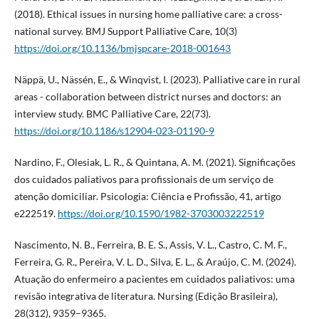
(2018). Ethical issues in nursing home palliative care: a cross-
national survey. BMJ Support Palliative Care, 10(3)
https://doi.org/10.1136/bmjspcare-2018-001643
Näppä, U., Nässén, E., & Winqvist, I. (2023). Palliative care in rural
areas - collaboration between district nurses and doctors: an
interview study. BMC Palliative Care, 22(73).
https://doi.org/10.1186/s12904-023-01190-9
Nardino, F., Olesiak, L. R., & Quintana, A. M. (2021). Significações
dos cuidados paliativos para profissionais de um serviço de
atenção domiciliar. Psicologia: Ciência e Profissão, 41, artigo
e222519.
https://doi.org/10.1590/1982-3703003222519
Nascimento, N. B., Ferreira, B. E. S., Assis, V. L., Castro, C. M. F.,
Ferreira, G. R., Pereira, V. L. D., Silva, E. L., & Araújo, C. M. (2024).
Atuação do enfermeiro a pacientes em cuidados paliativos: uma
revisão integrativa de literatura. Nursing (Edição Brasileira),
28(312), 9359–9365.