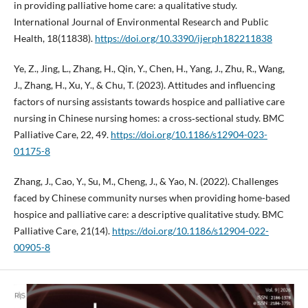
in providing palliative home care: a qualitative study.
International Journal of Environmental Research and Public
Health, 18(11838).
https://doi.org/10.3390/ijerph182211838
Ye, Z., Jing, L., Zhang, H., Qin, Y., Chen, H., Yang, J., Zhu, R., Wang,
J., Zhang, H., Xu, Y., & Chu, T. (2023). Attitudes and influencing
factors of nursing assistants towards hospice and palliative care
nursing in Chinese nursing homes: a cross‐sectional study. BMC
Palliative Care, 22, 49.
https://doi.org/10.1186/s12904-023-
01175-8
Zhang, J., Cao, Y., Su, M., Cheng, J., & Yao, N. (2022). Challenges
faced by Chinese community nurses when providing home-based
hospice and palliative care: a descriptive qualitative study. BMC
Palliative Care, 21(14).
https://doi.org/10.1186/s12904-022-
00905-8