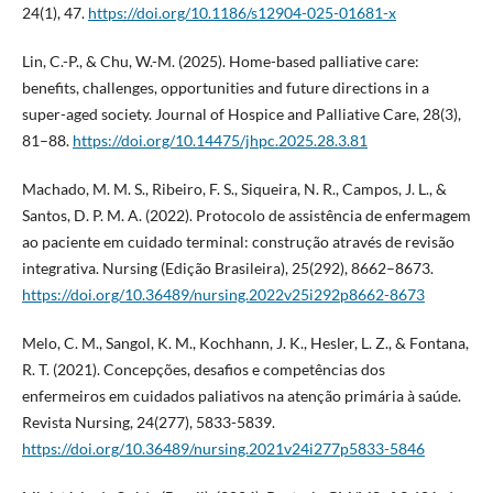
24(1), 47.
https://doi.org/10.1186/s12904-025-01681-x
Lin, C.-P., & Chu, W.-M. (2025). Home-based palliative care:
benefits, challenges, opportunities and future directions in a
super-aged society. Journal of Hospice and Palliative Care, 28(3),
81–88.
https://doi.org/10.14475/jhpc.2025.28.3.81
Machado, M. M. S., Ribeiro, F. S., Siqueira, N. R., Campos, J. L., &
Santos, D. P. M. A. (2022). Protocolo de assistência de enfermagem
ao paciente em cuidado terminal: construção através de revisão
integrativa. Nursing (Edição Brasileira), 25(292), 8662–8673.
https://doi.org/10.36489/nursing.2022v25i292p8662-8673
Melo, C. M., Sangol, K. M., Kochhann, J. K., Hesler, L. Z., & Fontana,
R. T. (2021). Concepções, desafios e competências dos
enfermeiros em cuidados paliativos na atenção primária à saúde.
Revista Nursing, 24(277), 5833-5839.
https://doi.org/10.36489/nursing.2021v24i277p5833-5846