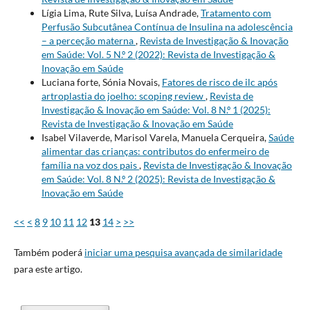
Lígia Lima, Rute Silva, Luísa Andrade,
Tratamento com
Perfusão Subcutânea Contínua de Insulina na adolescência
– a perceção materna
,
Revista de Investigação & Inovação
em Saúde: Vol. 5 N.º 2 (2022): Revista de Investigação &
Inovação em Saúde
Luciana forte, Sónia Novais,
Fatores de risco de ilc após
artroplastia do joelho: scoping review
,
Revista de
Investigação & Inovação em Saúde: Vol. 8 N.º 1 (2025):
Revista de Investigação & Inovação em Saúde
Isabel Vilaverde, Marisol Varela, Manuela Cerqueira,
Saúde
alimentar das crianças: contributos do enfermeiro de
família na voz dos pais
,
Revista de Investigação & Inovação
em Saúde: Vol. 8 N.º 2 (2025): Revista de Investigação &
Inovação em Saúde
<<
<
8
9
10
11
12
13
14
>
>>
Também poderá
iniciar uma pesquisa avançada de similaridade
para este artigo.