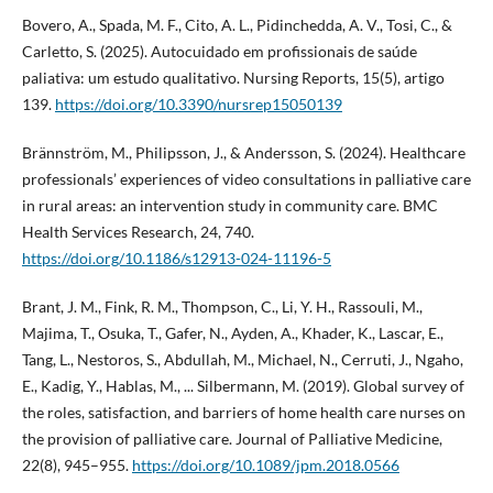
Bovero, A., Spada, M. F., Cito, A. L., Pidinchedda, A. V., Tosi, C., &
Carletto, S. (2025). Autocuidado em profissionais de saúde
paliativa: um estudo qualitativo. Nursing Reports, 15(5), artigo
139.
https://doi.org/10.3390/nursrep15050139
Brännström, M., Philipsson, J., & Andersson, S. (2024). Healthcare
professionals’ experiences of video consultations in palliative care
in rural areas: an intervention study in community care. BMC
Health Services Research, 24, 740.
https://doi.org/10.1186/s12913-024-11196-5
Brant, J. M., Fink, R. M., Thompson, C., Li, Y. H., Rassouli, M.,
Majima, T., Osuka, T., Gafer, N., Ayden, A., Khader, K., Lascar, E.,
Tang, L., Nestoros, S., Abdullah, M., Michael, N., Cerruti, J., Ngaho,
E., Kadig, Y., Hablas, M., ... Silbermann, M. (2019). Global survey of
the roles, satisfaction, and barriers of home health care nurses on
the provision of palliative care. Journal of Palliative Medicine,
22(8), 945–955.
https://doi.org/10.1089/jpm.2018.0566