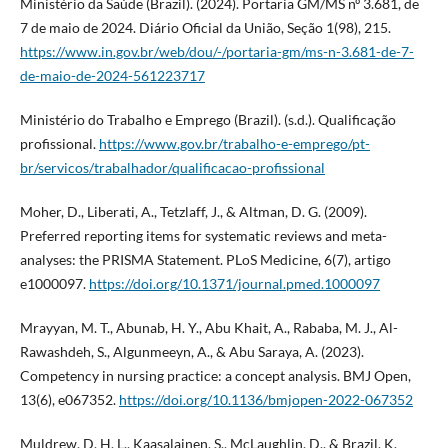
Ministério da Saúde (Brazil). (2024). Portaria GM/MS nº 3.681, de
7 de maio de 2024. Diário Oficial da União, Seção 1(98), 215.
https://www.in.gov.br/web/dou/-/portaria-gm/ms-n-3.681-de-7-
de-maio-de-2024-561223717
Ministério do Trabalho e Emprego (Brazil). (s.d.). Qualificação
profissional.
https://www.gov.br/trabalho-e-emprego/pt-
br/servicos/trabalhador/qualificacao-profissional
Moher, D., Liberati, A., Tetzlaff, J., & Altman, D. G. (2009).
Preferred reporting items for systematic reviews and meta-
analyses: the PRISMA Statement. PLoS Medicine, 6(7), artigo
e1000097.
https://doi.org/10.1371/journal.pmed.1000097
Mrayyan, M. T., Abunab, H. Y., Abu Khait, A., Rababa, M. J., Al-
Rawashdeh, S., Algunmeeyn, A., & Abu Saraya, A. (2023).
Competency in nursing practice: a concept analysis. BMJ Open,
13(6), e067352.
https://doi.org/10.1136/bmjopen-2022-067352
Muldrew, D. H. L., Kaasalainen, S., McLaughlin, D., & Brazil, K.