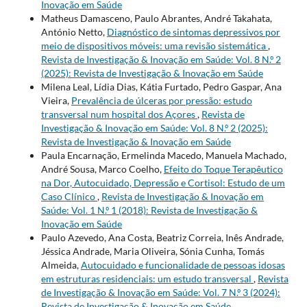
Inovação em Saúde
Matheus Damasceno, Paulo Abrantes, André Takahata,
António Netto,
Diagnóstico de sintomas depressivos por
meio de dispositivos móveis: uma revisão sistemática
,
Revista de Investigação & Inovação em Saúde: Vol. 8 N.º 2
(2025): Revista de Investigação & Inovação em Saúde
Milena Leal, Lídia Dias, Kátia Furtado, Pedro Gaspar, Ana
Vieira,
Prevalência de úlceras por pressão: estudo
transversal num hospital dos Açores
,
Revista de
Investigação & Inovação em Saúde: Vol. 8 N.º 2 (2025):
Revista de Investigação & Inovação em Saúde
Paula Encarnação, Ermelinda Macedo, Manuela Machado,
André Sousa, Marco Coelho,
Efeito do Toque Terapêutico
na Dor, Autocuidado, Depressão e Cortisol: Estudo de um
Caso Clínico
,
Revista de Investigação & Inovação em
Saúde: Vol. 1 N.º 1 (2018): Revista de Investigação &
Inovação em Saúde
Paulo Azevedo, Ana Costa, Beatriz Correia, Inês Andrade,
Jéssica Andrade, Maria Oliveira, Sónia Cunha, Tomás
Almeida,
Autocuidado e funcionalidade de pessoas idosas
em estruturas residenciais: um estudo transversal
,
Revista
de Investigação & Inovação em Saúde: Vol. 7 N.º 3 (2024):
Revista de Investigação & Inovação em Saúde