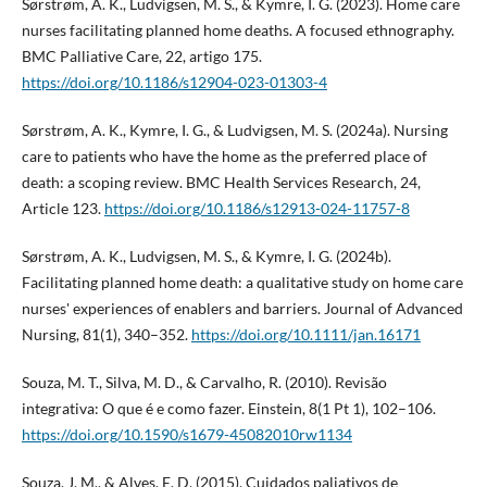
Sørstrøm, A. K., Ludvigsen, M. S., & Kymre, I. G. (2023). Home care
nurses facilitating planned home deaths. A focused ethnography.
BMC Palliative Care, 22, artigo 175.
https://doi.org/10.1186/s12904-023-01303-4
Sørstrøm, A. K., Kymre, I. G., & Ludvigsen, M. S. (2024a). Nursing
care to patients who have the home as the preferred place of
death: a scoping review. BMC Health Services Research, 24,
Article 123.
https://doi.org/10.1186/s12913-024-11757-8
Sørstrøm, A. K., Ludvigsen, M. S., & Kymre, I. G. (2024b).
Facilitating planned home death: a qualitative study on home care
nurses' experiences of enablers and barriers. Journal of Advanced
Nursing, 81(1), 340–352.
https://doi.org/10.1111/jan.16171
Souza, M. T., Silva, M. D., & Carvalho, R. (2010). Revisão
integrativa: O que é e como fazer. Einstein, 8(1 Pt 1), 102–106.
https://doi.org/10.1590/s1679-45082010rw1134
Souza, J. M., & Alves, E. D. (2015). Cuidados paliativos de