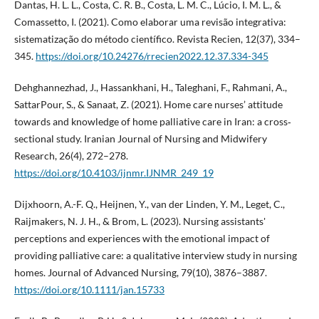
Dantas, H. L. L., Costa, C. R. B., Costa, L. M. C., Lúcio, I. M. L., &
Comassetto, I. (2021). Como elaborar uma revisão integrativa:
sistematização do método científico. Revista Recien, 12(37), 334–
345.
https://doi.org/10.24276/rrecien2022.12.37.334-345
Dehghannezhad, J., Hassankhani, H., Taleghani, F., Rahmani, A.,
SattarPour, S., & Sanaat, Z. (2021). Home care nurses’ attitude
towards and knowledge of home palliative care in Iran: a cross‐
sectional study. Iranian Journal of Nursing and Midwifery
Research, 26(4), 272–278.
https://doi.org/10.4103/ijnmr.IJNMR_249_19
Dijxhoorn, A.-F. Q., Heijnen, Y., van der Linden, Y. M., Leget, C.,
Raijmakers, N. J. H., & Brom, L. (2023). Nursing assistants'
perceptions and experiences with the emotional impact of
providing palliative care: a qualitative interview study in nursing
homes. Journal of Advanced Nursing, 79(10), 3876–3887.
https://doi.org/10.1111/jan.15733