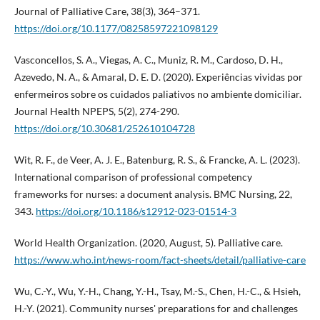
Journal of Palliative Care, 38(3), 364–371.
https://doi.org/10.1177/08258597221098129
Vasconcellos, S. A., Viegas, A. C., Muniz, R. M., Cardoso, D. H.,
Azevedo, N. A., & Amaral, D. E. D. (2020). Experiências vividas por
enfermeiros sobre os cuidados paliativos no ambiente domiciliar.
Journal Health NPEPS, 5(2), 274-290.
https://doi.org/10.30681/252610104728
Wit, R. F., de Veer, A. J. E., Batenburg, R. S., & Francke, A. L. (2023).
International comparison of professional competency
frameworks for nurses: a document analysis. BMC Nursing, 22,
343.
https://doi.org/10.1186/s12912-023-01514-3
World Health Organization. (2020, August, 5). Palliative care.
https://www.who.int/news-room/fact-sheets/detail/palliative-care
Wu, C.-Y., Wu, Y.-H., Chang, Y.-H., Tsay, M.-S., Chen, H.-C., & Hsieh,
H.-Y. (2021). Community nurses' preparations for and challenges