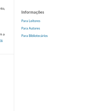
nto,
Informações
Para Leitores
Para Autores
om a
Para Bibliotecários
ns