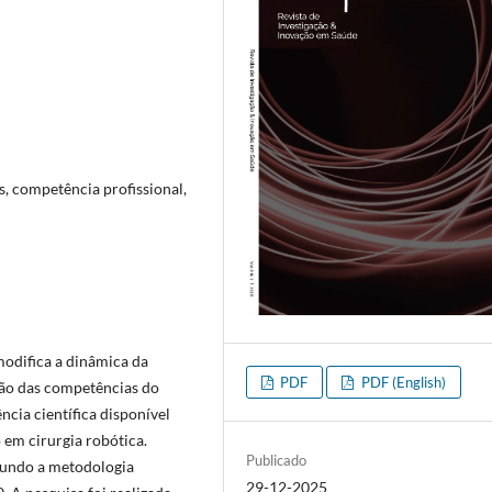
, competência profissional,
modifica a dinâmica da
PDF
PDF (English)
ação das competências do
ncia científica disponível
em cirurgia robótica.
Publicado
egundo a metodologia
29-12-2025