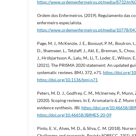
https://www.ordemenfermeiros.pt/media/8732/m%C
Ordem dos Enfermeiros. (2019). Regulamento das c
enfermeiro especialista.
https://www.ordemenfermeiros.pt/media/10778/04
Page, M. J., McKenzie, J. E., Bossuyt, P. M., Boutron, I
D., Shamseer, L., Tetzlaff, J., Akl, E., Brennan, S., Chou
J., Hróbjartsson A., Lalu, M., Li, T., Loder, E., Wilson
(2021). The PRISMA 2020 statement: An updated guid
systematic reviews. BMJ, 372, n71.
https://doi.org/
https://doi.org/10.1136/bmj.n71
Peters, M. D. J., Godfrey, C. M., McInerney, P., Munn, Z.
(2020). Scoping reviews. In E. Aromataris & Z. Munn (
evidence synthesis. JBI.
https://doi.org/10.46658/JB
https://doi.org/10.46658/JBIMES-20-09
Pinto, E. V., Alves, M. D., & Silva, C. M. (2018). Nurse
Challenges and prospects. Revista SOBECC, 23(1), 4