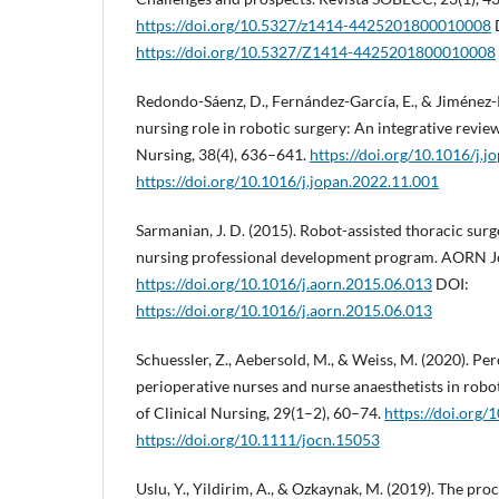
https://doi.org/10.5327/z1414-4425201800010008
https://doi.org/10.5327/Z1414-4425201800010008
Redondo-Sáenz, D., Fernández-García, E., & Jiménez-Ru
nursing role in robotic surgery: An integrative revie
Nursing, 38(4), 636–641.
https://doi.org/10.1016/j.
https://doi.org/10.1016/j.jopan.2022.11.001
Sarmanian, J. D. (2015). Robot-assisted thoracic surg
nursing professional development program. AORN Jo
https://doi.org/10.1016/j.aorn.2015.06.013
DOI:
https://doi.org/10.1016/j.aorn.2015.06.013
Schuessler, Z., Aebersold, M., & Weiss, M. (2020). Pe
perioperative nurses and nurse anaesthetists in robot
of Clinical Nursing, 29(1–2), 60–74.
https://doi.org
https://doi.org/10.1111/jocn.15053
Uslu, Y., Yildirim, A., & Ozkaynak, M. (2019). The pro