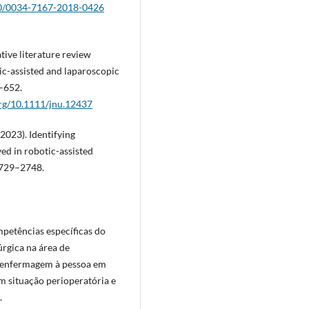
590/0034-7167-2018-0426
ative literature review
tic-assisted and laparoscopic
5–652.
org/10.1111/jnu.12437
(2023). Identifying
ed in robotic-assisted
 2729–2748.
petências específicas do
rgica na área de
e enfermagem à pessoa em
m situação perioperatória e
.