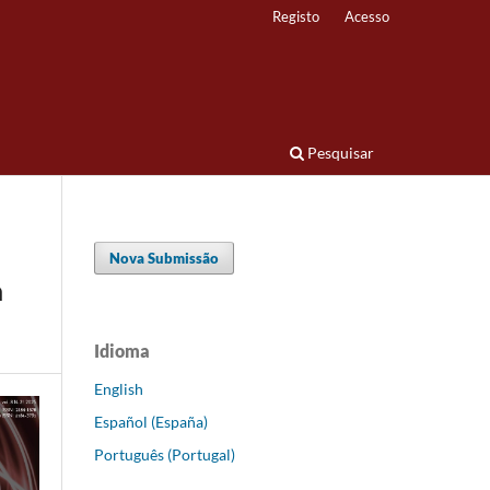
Registo
Acesso
Pesquisar
Nova Submissão
a
Idioma
English
Español (España)
Português (Portugal)