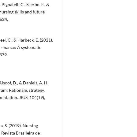
Pignatelli C., Scerbo, F., &
nursing skills and future
2624.
teel, C., & Harbeck, E. (2021).
formance: A systematic
379.
Alsoof, D., & Daniels, A. H.
am: Rationale, strategy,
entation. JBJS, 104(19),
ira, S. (2019). Nursing
 Revista Brasileira de