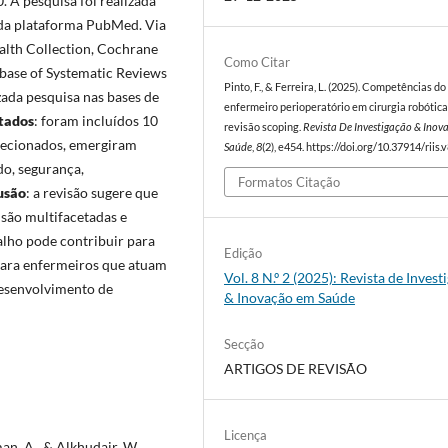
. A pesquisa foi realizada
da plataforma PubMed. Via
lth Collection, Cochrane
Como Citar
abase of Systematic Reviews
Pinto, F., & Ferreira, L. (2025). Competências do
ada pesquisa nas bases de
enfermeiro perioperatório em cirurgia robótic
tados
: foram incluídos 10
revisão scoping.
Revista De Investigação & Ino
elecionados, emergiram
Saúde
,
8
(2), e454. https://doi.org/10.37914/riis.
do, segurança,
Formatos Citação
usão
: a revisão sugere que
são multifacetadas e
balho pode contribuir para
Edição
para enfermeiros que atuam
Vol. 8 N.º 2 (2025): Revista de Invest
 desenvolvimento de
& Inovação em Saúde
Secção
ARTIGOS DE REVISÃO
Licença
man, A., & Alkhudair, W.