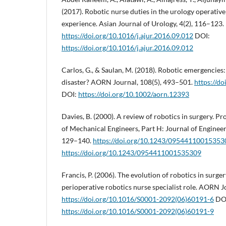
(2017). Robotic nurse duties in the urology operativ
experience. Asian Journal of Urology, 4(2), 116–123.
https://doi.org/10.1016/j.ajur.2016.09.012
DOI:
https://doi.org/10.1016/j.ajur.2016.09.012
Carlos, G., & Saulan, M. (2018). Robotic emergencies
disaster? AORN Journal, 108(5), 493–501.
https://d
DOI:
https://doi.org/10.1002/aorn.12393
Davies, B. (2000). A review of robotics in surgery. Pr
of Mechanical Engineers, Part H: Journal of Engineer
129–140.
https://doi.org/10.1243/09544110015353
https://doi.org/10.1243/0954411001535309
Francis, P. (2006). The evolution of robotics in surg
perioperative robotics nurse specialist role. AORN J
https://doi.org/10.1016/S0001-2092(06)60191-6
DO
https://doi.org/10.1016/S0001-2092(06)60191-9