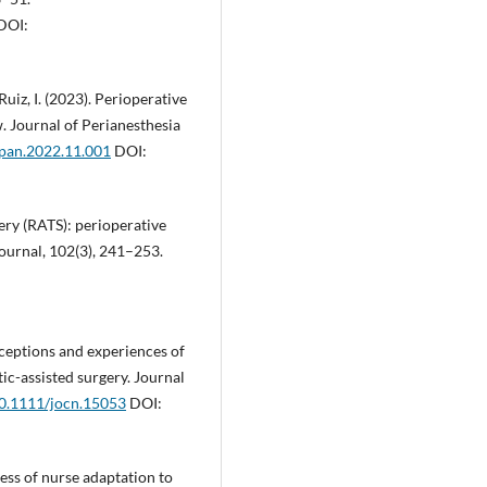
DOI:
iz, I. (2023). Perioperative
w. Journal of Perianesthesia
jopan.2022.11.001
DOI:
ery (RATS): perioperative
urnal, 102(3), 241–253.
rceptions and experiences of
ic-assisted surgery. Journal
/10.1111/jocn.15053
DOI:
cess of nurse adaptation to