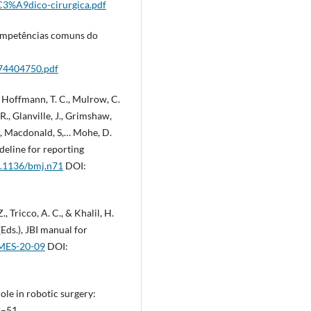
3%A9dico-cirurgica.pdf
ompetências comuns do
74404750.pdf
., Hoffmann, T. C., Mulrow, C.
, R., Glanville, J., Grimshaw,
, E., Macdonald, S,… Mohe, D.
eline for reporting
10.1136/bmj.n71
DOI:
, Tricco, A. C., & Khalil, H.
Eds.), JBI manual for
IMES-20-09
DOI:
 role in robotic surgery:
3–51.