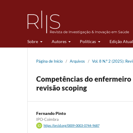
Sobre
Autores
Políticas
Edição Atual
Página de Início
/
Arquivos
/
Vol. 8 N.º 2 (2025): Re
Competências do enfermeiro p
revisão scoping
Fernando Pinto
IPO-Coimbra
https://orcid.org/0009-0003-0744-9687