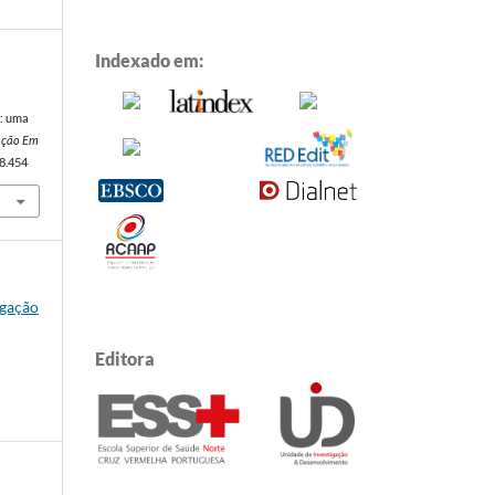
Indexado em:
a: uma
vação Em
v8.454
igação
Editora