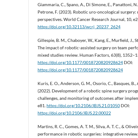
Giammaria, C., Spano, A., Di Simone, E., Panattoni, N., 
Petrone, F. (2023). Robotic uro-oncological surgery: 
perspectives. World Cancer Research Journal, 10, e
https://doi.org/10.32113/wcrj_20237_2624
Gillespie, B. M., Chaboyer, W., Kang, E., Murfield, J., S
The impact of robotic-assisted surgery on team per
mixed studies review. Human Factors, 63(8), 1352–1
https://doi.org/10.1177/0018720820928624
DOI:
https://doi.org/10.1177/0018720820928624
Kuris, E. O., Anderson, G. M., Osorio, C., Basques, B., 
(2022). Development of a robotic spine surgery progr
challenges, and monitoring of outcomes after implem
e81.
https://doi.org/10.2106/JBJS.21.01050
DOI:
https://doi.org/10.2106/JBJS.22.00022
Martins, R. C., Gomes, A. T. M., Silva, A. T. C., & Olive
performance in robotic surgeries: integrative review.