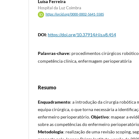
Luísa Ferreira
Hospital da Luz Coimbra
https://orcid.org/0000-0002-5641-5585
DOI:
https://doi.org/10.37914/riis.v8.454
Palavras-chave:
procedimentos cirúrgicos robóticos
competência clínica, enfermagem perioperatória
Resumo
Enquadramento
: a introdução da cirurgia robótica 
equipa cirúrgica, o que torna necessária a identific
enfermeiro perioperatório.
Objetivo
: mapear a evidê
sobre as competências do enfermeiro perioperatório 
Metodologia
: realização de uma revisão scoping, s