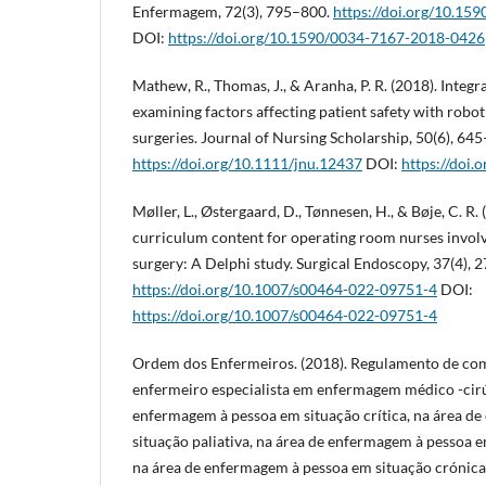
Enfermagem, 72(3), 795–800.
https://doi.org/10.1
DOI:
https://doi.org/10.1590/0034-7167-2018-0426
Mathew, R., Thomas, J., & Aranha, P. R. (2018). Integr
examining factors affecting patient safety with robo
surgeries. Journal of Nursing Scholarship, 50(6), 64
https://doi.org/10.1111/jnu.12437
DOI:
https://doi.
Møller, L., Østergaard, D., Tønnesen, H., & Bøje, C. R. 
curriculum content for operating room nurses involv
surgery: A Delphi study. Surgical Endoscopy, 37(4),
https://doi.org/10.1007/s00464-022-09751-4
DOI:
https://doi.org/10.1007/s00464-022-09751-4
Ordem dos Enfermeiros. (2018). Regulamento de com
enfermeiro especialista em enfermagem médico -cirú
enfermagem à pessoa em situação crítica, na área d
situação paliativa, na área de enfermagem à pessoa e
na área de enfermagem à pessoa em situação crónica