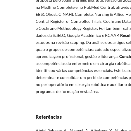
proposta pelo Joanna Briggs Institute, versão de 2020
na Medline Complete e no PubMed Central, através 
EBSCOhost, CINAHL Complete, Nursing & Allied Hea
Central Register of Controlled Trials, Cochrane Dat
e Cochrane Methodology Register. Foi também realiz
dados da SciELO, Google Académico e RCAAP.
Resul
estudos na revisão scoping. Da análise dos artigos s
quatro grupos de competências: cuidado especializa
aprendizagem profissional, gestão e liderança.
Concl
as competências do enfermeiro em cirurgia robótica 
identificou várias competências essenciais. Este tra
determinar e consolidar um perfil de competências 
no perioperatório em cirurgia robótica e auxiliar o
programas de formação nesta área.
Referências
Abdel Raheem, A., Alatawi, A., Alhajress, Y., Aljuhay