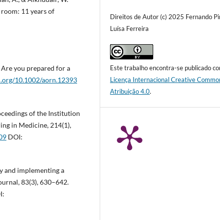
e room: 11 years of
Direitos de Autor (c) 2025 Fernando Pi
Luísa Ferreira
Este trabalho encontra-se publicado c
: Are you prepared for a
Licença Internacional Creative Commo
oi.org/10.1002/aorn.12393
Atribuição 4.0
.
oceedings of the Institution
ing in Medicine, 214(1),
09
DOI:
ery and implementing a
ournal, 83(3), 630–642.
I: