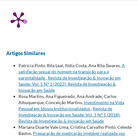
Artigos Similares
Patrícia Pinto, Rita Leal, Ilídia Costa, Ana Rita Tavares,
A
satisfação sexual do homem na transição para a
parentalidade
,
Revista de Investigação & Inovação em
Saúde: Vol. 5 N.º 1 (2022): Revista de Investigação &
Inovação em Saúde
Rosa Martins, Ana Figueiredo, Ana Andrade, Carlos
Albuquerque, Conceição Martins,
Investimento na Vida
Pessoal em Idosos Institucionalizados
,
Revista de
Investigação & Inovação em Saúde: Vol. 1 N.º 1 (2018):
Revista de Investigação & Inovação em Saúde
Mariana Duarte Vale Lima, Cristina Carvalho Pinto, Celeste
Bastos,
Preparação de medicação injetável realizada por