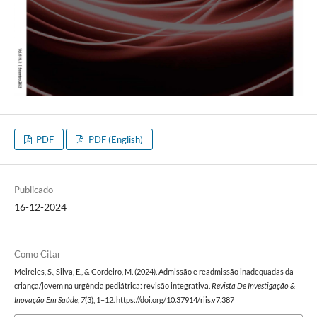
PDF
PDF (English)
Publicado
16-12-2024
Como Citar
Meireles, S., Silva, E., & Cordeiro, M. (2024). Admissão e readmissão inadequadas da
criança/jovem na urgência pediátrica: revisão integrativa.
Revista De Investigação &
Inovação Em Saúde
,
7
(3), 1–12. https://doi.org/10.37914/riis.v7.387