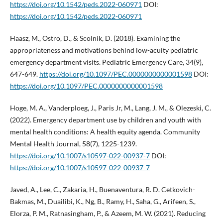
https://doi.org/10.1542/peds.2022-060971
DOI:
https://doi.org/10.1542/peds.2022-060971
Haasz, M., Ostro, D., & Scolnik, D. (2018). Examining the
appropriateness and motivations behind low-acuity pediatric
emergency department visits. Pediatric Emergency Care, 34(9),
647-649.
https://doi.org/10.1097/PEC.0000000000001598
DOI:
https://doi.org/10.1097/PEC.0000000000001598
Hoge, M. A., Vanderploeg, J., Paris Jr, M., Lang, J. M., & Olezeski, C.
(2022). Emergency department use by children and youth with
mental health conditions: A health equity agenda. Community
Mental Health Journal, 58(7), 1225-1239.
https://doi.org/10.1007/s10597-022-00937-7
DOI:
https://doi.org/10.1007/s10597-022-00937-7
Javed, A., Lee, C., Zakaria, H., Buenaventura, R. D. Cetkovich-
Bakmas, M., Duailibi, K., Ng, B., Ramy, H., Saha, G., Arifeen, S.,
Elorza, P. M., Ratnasingham, P., & Azeem, M. W. (2021). Reducing