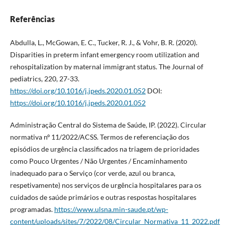
Referências
Abdulla, L., McGowan, E. C., Tucker, R. J., & Vohr, B. R. (2020).
Disparities in preterm infant emergency room utilization and
rehospitalization by maternal immigrant status. The Journal of
pediatrics, 220, 27-33.
https://doi.org/10.1016/j.jpeds.2020.01.052
DOI:
https://doi.org/10.1016/j.jpeds.2020.01.052
Administração Central do Sistema de Saúde, IP. (2022). Circular
normativa nº 11/2022/ACSS. Termos de referenciação dos
episódios de urgência classificados na triagem de prioridades
como Pouco Urgentes / Não Urgentes / Encaminhamento
inadequado para o Serviço (cor verde, azul ou branca,
respetivamente) nos serviços de urgência hospitalares para os
cuidados de saúde primários e outras respostas hospitalares
programadas.
https://www.ulsna.min-saude.pt/wp-
content/uploads/sites/7/2022/08/Circular_Normativa_11_2022.pdf