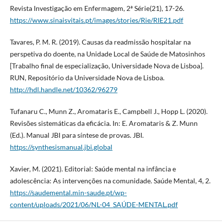
Revista Investigação em Enfermagem, 2ª Série(21), 17-26.
https://www.sinaisvitais.pt/images/stories/Rie/RIE21.pdf
Tavares, P. M. R. (2019). Causas da readmissão hospitalar na
perspetiva do doente, na Unidade Local de Saúde de Matosinhos
[Trabalho final de especialização, Universidade Nova de Lisboa].
RUN, Repositório da Universidade Nova de Lisboa.
http://hdl.handle.net/10362/96279
Tufanaru C., Munn Z., Aromataris E., Campbell J., Hopp L. (2020).
Revisões sistemáticas da eficácia. In: E. Aromataris & Z. Munn
(Ed.). Manual JBI para síntese de provas. JBI.
https://synthesismanual.jbi.global
Xavier, M. (2021). Editorial: Saúde mental na infância e
adolescência: As intervenções na comunidade. Saúde Mental, 4, 2.
https://saudemental.min-saude.pt/wp-
content/uploads/2021/06/NL-04_SAÚDE-MENTAL.pdf