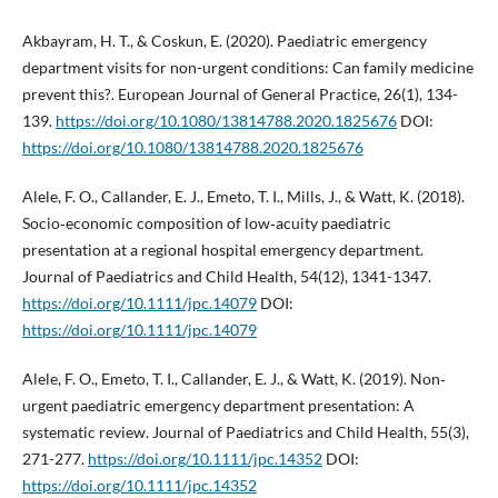
Akbayram, H. T., & Coskun, E. (2020). Paediatric emergency
department visits for non-urgent conditions: Can family medicine
prevent this?. European Journal of General Practice, 26(1), 134-
139.
https://doi.org/10.1080/13814788.2020.1825676
DOI:
https://doi.org/10.1080/13814788.2020.1825676
Alele, F. O., Callander, E. J., Emeto, T. I., Mills, J., & Watt, K. (2018).
Socio‐economic composition of low‐acuity paediatric
presentation at a regional hospital emergency department.
Journal of Paediatrics and Child Health, 54(12), 1341-1347.
https://doi.org/10.1111/jpc.14079
DOI:
https://doi.org/10.1111/jpc.14079
Alele, F. O., Emeto, T. I., Callander, E. J., & Watt, K. (2019). Non‐
urgent paediatric emergency department presentation: A
systematic review. Journal of Paediatrics and Child Health, 55(3),
271-277.
https://doi.org/10.1111/jpc.14352
DOI:
https://doi.org/10.1111/jpc.14352