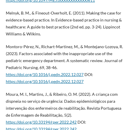
https://doi.org/10.1097/MEJ.0000000000000611
Melnyk, B. M., & Fineout-Overholt, E. (2011). Making the case for
evidence-based practice. In Evidence-based practice in nursing &
healthcare: A guide to best practice (2nd ed, pp. 3-24). Lippincot
Williams & Wilkins.
Montoro-Pérez, N., Richart-Martínez, M., & Montejano-Lozoya, R.
(2023). Factors associated with the inappropriate use of the
pediatric emergency department. A systematic review. Journal of
Pediatric Nursing, 69, 38-46.
https://doi.org/10.1016/j.pedn.2022.12.027
DOI:
https://doi.org/10.1016/j.pedn.2022.12.027
Moura, M. I., Martins, J., & Ribeiro, O. M. (2022). A criança com
dispneia no serviço de urgência: Dados epidemiológicos para
intervenção dos enfermeiros de reabilitação. Revista Portuguesa
de Enfermagem de Reabilitação, 5(2).
https://doi.org/10.33194/rper.2022.242
DOI:
https://doi.org/10.33194/rper.2022.242