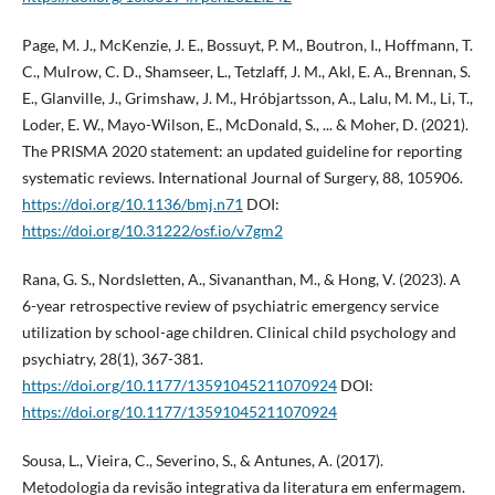
Page, M. J., McKenzie, J. E., Bossuyt, P. M., Boutron, I., Hoffmann, T.
C., Mulrow, C. D., Shamseer, L., Tetzlaff, J. M., Akl, E. A., Brennan, S.
E., Glanville, J., Grimshaw, J. M., Hróbjartsson, A., Lalu, M. M., Li, T.,
Loder, E. W., Mayo-Wilson, E., McDonald, S., ... & Moher, D. (2021).
The PRISMA 2020 statement: an updated guideline for reporting
systematic reviews. International Journal of Surgery, 88, 105906.
https://doi.org/10.1136/bmj.n71
DOI:
https://doi.org/10.31222/osf.io/v7gm2
Rana, G. S., Nordsletten, A., Sivananthan, M., & Hong, V. (2023). A
6-year retrospective review of psychiatric emergency service
utilization by school-age children. Clinical child psychology and
psychiatry, 28(1), 367-381.
https://doi.org/10.1177/13591045211070924
DOI:
https://doi.org/10.1177/13591045211070924
Sousa, L., Vieira, C., Severino, S., & Antunes, A. (2017).
Metodologia da revisão integrativa da literatura em enfermagem.