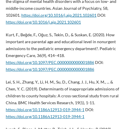
the stigma of mental health disorders with a focus on low- and
middle-income countries. Asian Journal of Psychiatry, 58,
102601.
https://doi.org/10.1016/j.ajp.2021.102601
DOI:
https://doi.org/10.1016/j.ajp.2021.102601
Kurt, F., Beğde, F., Oğuz, S., Tekin, D., & Suskan, E. (2020). How
important are parental age and educational level in nonurgent
admissions to the pediatric emergency department?. Pediatric
Emergency Care, 36(9), 414–418.
https://doi.org/10.1097/PEC.0000000000001886
DOI:
https://doi.org/10.1097/PEC.0000000000001886
Lei, S. H., Zhang, Y., Li, H. M., Su, D., Chang, J. J., Hu, X. M., ... &
Chen, Y. C. (2019). Determinants of inappropriate admissions of
children to county hospitals: A cross-sectional study from rural
China. BMC Health Services Research, 19(1), 1-11.
https://doi.org/10.1186/s12913-019-3944-1
DOI:
https://doi.org/10.1186/s12913-019-3944-1