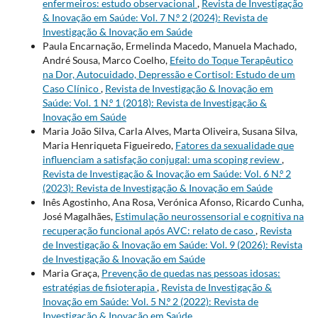
enfermeiros: estudo observacional
,
Revista de Investigação
& Inovação em Saúde: Vol. 7 N.º 2 (2024): Revista de
Investigação & Inovação em Saúde
Paula Encarnação, Ermelinda Macedo, Manuela Machado,
André Sousa, Marco Coelho,
Efeito do Toque Terapêutico
na Dor, Autocuidado, Depressão e Cortisol: Estudo de um
Caso Clínico
,
Revista de Investigação & Inovação em
Saúde: Vol. 1 N.º 1 (2018): Revista de Investigação &
Inovação em Saúde
Maria João Silva, Carla Alves, Marta Oliveira, Susana Silva,
Maria Henriqueta Figueiredo,
Fatores da sexualidade que
influenciam a satisfação conjugal: uma scoping review
,
Revista de Investigação & Inovação em Saúde: Vol. 6 N.º 2
(2023): Revista de Investigação & Inovação em Saúde
Inês Agostinho, Ana Rosa, Verónica Afonso, Ricardo Cunha,
José Magalhães,
Estimulação neurossensorial e cognitiva na
recuperação funcional após AVC: relato de caso
,
Revista
de Investigação & Inovação em Saúde: Vol. 9 (2026): Revista
de Investigação & Inovação em Saúde
Maria Graça,
Prevenção de quedas nas pessoas idosas:
estratégias de fisioterapia
,
Revista de Investigação &
Inovação em Saúde: Vol. 5 N.º 2 (2022): Revista de
Investigação & Inovação em Saúde