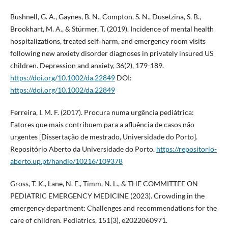
Bushnell, G. A., Gaynes, B. N., Compton, S. N., Dusetzina, S. B.,
Brookhart, M. A., & Stürmer, T. (2019). Incidence of mental health
hospitalizations, treated self‐harm, and emergency room visits
following new anxiety disorder diagnoses in privately insured US
children. Depression and anxiety, 36(2), 179-189.
https://doi.org/10.1002/da.22849
DOI:
https://doi.org/10.1002/da.22849
Ferreira, I. M. F. (2017). Procura numa urgência pediátrica:
Fatores que mais contribuem para a afluência de casos não
urgentes [Dissertação de mestrado, Universidade do Porto].
Repositório Aberto da Universidade do Porto.
https://repositorio-
aberto.up.pt/handle/10216/109378
Gross, T. K., Lane, N. E., Timm, N. L., & THE COMMITTEE ON
PEDIATRIC EMERGENCY MEDICINE (2023). Crowding in the
emergency department: Challenges and recommendations for the
care of children. Pediatrics, 151(3), e2022060971.