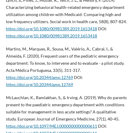
Lynch, S., Pines, J., Mutter, R., Teich, J. L., & Hendry, P. (2019).
Characterizing behavioral health-related emergency department
utilization among children with Medicaid: Comparing high and
low frequency utilizers. Social work in health care, 58(8), 807-824.
https://doi.org/10.1080/00981389.2019.1653418
DOI:
https://doi.org/10.1080/00981389.2019.1653418
Martins, M., Marques, R., Sousa, M., Valério, A., Cabral, I., &
Almeida, F. (2020). Frequent users of the pediatric emergency
department: To know, to intervene and to evaluate - a pilot study.
Acta Médica Portuguesa, 33(5), 311-317.
https://doi.org/10.20344/amp.12769
DOI:
https://doi.org/10.20344/amp.12769
McLauchlan, K., Ramlakhan, S., & Irving, A. (2019). Why do parents
present to the paediatric emergency department with conditions
suitable for management in less acute settings? A qualitative
study. European Journal of Emergency Medicine, 27(1), 40-45.
https://doi.org/10.1097/MEJ.0000000000000611
DOI: