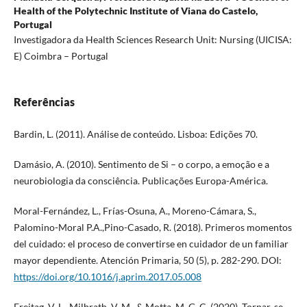
Health of the Polytechnic Institute of Viana do Castelo,
Portugal
Investigadora da Health Sciences Research Unit: Nursing (UICISA:
E) Coimbra – Portugal
Referências
Bardin, L. (2011). Análise de conteúdo. Lisboa: Edições 70.
Damásio, A. (2010). Sentimento de Si – o corpo, a emoção e a
neurobiologia da consciência. Publicações Europa-América.
Moral-Fernández, L., Frías-Osuna, A., Moreno-Cámara, S.,
Palomino-Moral P.A.,Pino-Casado, R. (2018). Primeros momentos
del cuidado: el proceso de convertirse en cuidador de un familiar
mayor dependiente. Atención Primaria, 50 (5), p. 282-290. DOI:
https://doi.org/10.1016/j.aprim.2017.05.008
Freitag, V. L., Milbrath, V. M., & Motta, M. G. C. (2020). Tornar-se