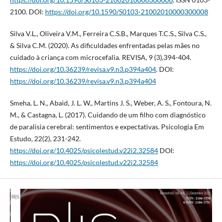
2100. DOI:
https://doi.org/10.1590/S0103-21002010000300008
Silva V.L., Oliveira V.M., Ferreira C.S.B., Marques T.C.S., Silva C.S.,
& Silva C.M. (2020). As dificuldades enfrentadas pelas mães no
cuidado à criança com microcefalia. REVISA, 9 (3),394-404.
https://doi.org/10.36239/revisa.v9.n3.p394a404
. DOI:
https://doi.org/10.36239/revisa.v9.n3.p394a404
Smeha, L. N., Abaid, J. L. W., Martins J. S., Weber, A. S., Fontoura, N.
M., & Castagna, L. (2017). Cuidando de um filho com diagnóstico
de paralisia cerebral: sentimentos e expectativas. Psicologia Em
Estudo, 22(2), 231-242.
https://doi.org/10.4025/psicolestud.v22i2.32584
DOI:
https://doi.org/10.4025/psicolestud.v22i2.32584