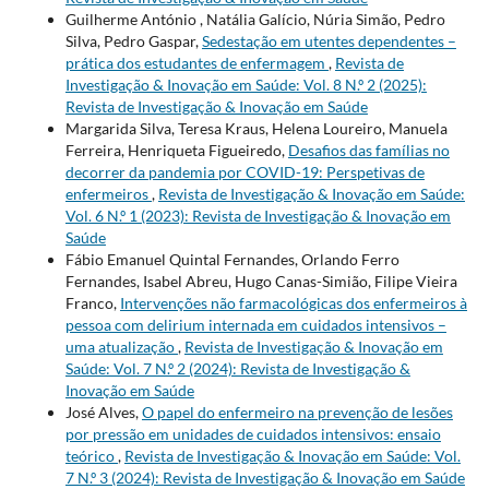
Guilherme António , Natália Galício, Núria Simão, Pedro
Silva, Pedro Gaspar,
Sedestação em utentes dependentes –
prática dos estudantes de enfermagem
,
Revista de
Investigação & Inovação em Saúde: Vol. 8 N.º 2 (2025):
Revista de Investigação & Inovação em Saúde
Margarida Silva, Teresa Kraus, Helena Loureiro, Manuela
Ferreira, Henriqueta Figueiredo,
Desafios das famílias no
decorrer da pandemia por COVID-19: Perspetivas de
enfermeiros
,
Revista de Investigação & Inovação em Saúde:
Vol. 6 N.º 1 (2023): Revista de Investigação & Inovação em
Saúde
Fábio Emanuel Quintal Fernandes, Orlando Ferro
Fernandes, Isabel Abreu, Hugo Canas-Simião, Filipe Vieira
Franco,
Intervenções não farmacológicas dos enfermeiros à
pessoa com delirium internada em cuidados intensivos –
uma atualização
,
Revista de Investigação & Inovação em
Saúde: Vol. 7 N.º 2 (2024): Revista de Investigação &
Inovação em Saúde
José Alves,
O papel do enfermeiro na prevenção de lesões
por pressão em unidades de cuidados intensivos: ensaio
teórico
,
Revista de Investigação & Inovação em Saúde: Vol.
7 N.º 3 (2024): Revista de Investigação & Inovação em Saúde