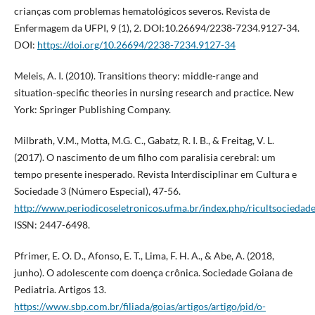
crianças com problemas hematológicos severos. Revista de
Enfermagem da UFPI, 9 (1), 2. DOI:10.26694/2238-7234.9127-34.
DOI:
https://doi.org/10.26694/2238-7234.9127-34
Meleis, A. I. (2010). Transitions theory: middle-range and
situation-specific theories in nursing research and practice. New
York: Springer Publishing Company.
Milbrath, V.M., Motta, M.G. C., Gabatz, R. I. B., & Freitag, V. L.
(2017). O nascimento de um filho com paralisia cerebral: um
tempo presente inesperado. Revista Interdisciplinar em Cultura e
Sociedade 3 (Número Especial), 47-56.
http://www.periodicoseletronicos.ufma.br/index.php/ricultsocieda
ISSN: 2447-6498.
Pfrimer, E. O. D., Afonso, E. T., Lima, F. H. A., & Abe, A. (2018,
junho). O adolescente com doença crônica. Sociedade Goiana de
Pediatria. Artigos 13.
https://www.sbp.com.br/filiada/goias/artigos/artigo/pid/o-