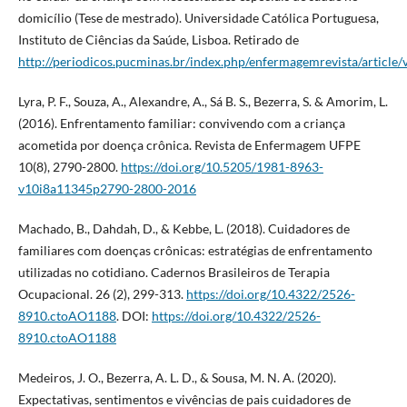
domicílio (Tese de mestrado). Universidade Católica Portuguesa,
Instituto de Ciências da Saúde, Lisboa. Retirado de
http://periodicos.pucminas.br/index.php/enfermagemrevista/articl
Lyra, P. F., Souza, A., Alexandre, A., Sá B. S., Bezerra, S. & Amorim, L.
(2016). Enfrentamento familiar: convivendo com a criança
acometida por doença crônica. Revista de Enfermagem UFPE
10(8), 2790-2800.
https://doi.org/10.5205/1981-8963-
v10i8a11345p2790-2800-2016
Machado, B., Dahdah, D., & Kebbe, L. (2018). Cuidadores de
familiares com doenças crônicas: estratégias de enfrentamento
utilizadas no cotidiano. Cadernos Brasileiros de Terapia
Ocupacional. 26 (2), 299-313.
https://doi.org/10.4322/2526-
8910.ctoAO1188
. DOI:
https://doi.org/10.4322/2526-
8910.ctoAO1188
Medeiros, J. O., Bezerra, A. L. D., & Sousa, M. N. A. (2020).
Expectativas, sentimentos e vivências de pais cuidadores de