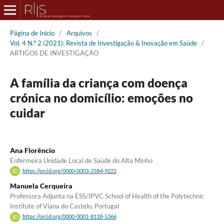
Página de Início
/
Arquivos
/
Vol. 4 N.º 2 (2021): Revista de Investigação & Inovação em Saúde
/
ARTIGOS DE INVESTIGAÇÃO
A família da criança com doença
crónica no domicílio: emoções no
cuidar
Ana Florêncio
Enfermeira Unidade Local de Saúde do Alto Minho
https://orcid.org/0000-0003-2584-9222
Manuela Cerqueira
Professora Adjunta na ESS/IPVC School of Health of the Polytechnic
Institute of Viana do Castelo, Portugal
https://orcid.org/0000-0001-8118-5366