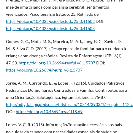
mãe de uma criança com paralisia cerebral: sentimentos
vivenciados. Psicologia Em Estudo, 25. Retirado de
https://doi.org/10.4025/psicolestud.v25i0.41608
DOI:
https://doi.org/10.4025/psicolestud.v25i0.41608
Gomes, G. C., Mota, M. S., Moreira, M. A.J., Jung, B. C., Xavier, D.
M., & Silva C. D. (2017). (Des)preparo do familiar para o cuidado à
criança com doença crônica. Revista de Enfermagem UFPI. 6(1),
47-53.
https://doi.org/10.26694/reufpi.v6i1.5737
DOI:
https://doi.org/10.26694/reufpi.v6i1.5737
Jorge, A. M., Carrondo, E., & Lopes, F. (2016). Cuidados Paliativos
Pediátricos Domiciliários Centrados na Família: Contributos para
uma Orientação Salutogénica. Egitania Sciencia, 75-87.
http://bdigital.ipg.pt/dspace/bitstream/10314/3933/1/ezequiel_112_a
DOI:
https://doi.org/10.46691/es.v1i18.69
Lopes, V. C. R. (2015). Informação/formação necessária aos pais
no cuidar da criança com necessidades especiais de saúde no