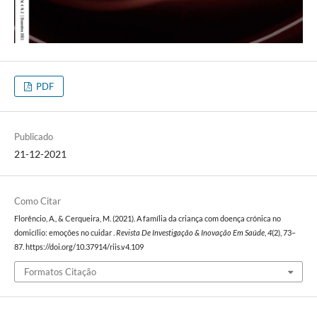
PDF
Publicado
21-12-2021
Como Citar
Florêncio, A., & Cerqueira, M. (2021). A família da criança com doença crónica no
domicílio: emoções no cuidar .
Revista De Investigação & Inovação Em Saúde
,
4
(2), 73–
87. https://doi.org/10.37914/riis.v4.109
Formatos Citação