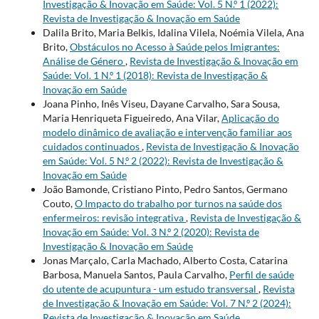
Investigação & Inovação em Saúde: Vol. 5 N.º 1 (2022):
Revista de Investigação & Inovação em Saúde
Dalila Brito, Maria Belkis, Idalina Vilela, Noémia Vilela, Ana
Brito,
Obstáculos no Acesso à Saúde pelos Imigrantes:
Análise de Género
,
Revista de Investigação & Inovação em
Saúde: Vol. 1 N.º 1 (2018): Revista de Investigação &
Inovação em Saúde
Joana Pinho, Inês Viseu, Dayane Carvalho, Sara Sousa,
Maria Henriqueta Figueiredo, Ana Vilar,
Aplicação do
modelo dinâmico de avaliação e intervenção familiar aos
cuidados continuados
,
Revista de Investigação & Inovação
em Saúde: Vol. 5 N.º 2 (2022): Revista de Investigação &
Inovação em Saúde
João Bamonde, Cristiano Pinto, Pedro Santos, Germano
Couto,
O Impacto do trabalho por turnos na saúde dos
enfermeiros: revisão integrativa
,
Revista de Investigação &
Inovação em Saúde: Vol. 3 N.º 2 (2020): Revista de
Investigação & Inovação em Saúde
Jonas Marçalo, Carla Machado, Alberto Costa, Catarina
Barbosa, Manuela Santos, Paula Carvalho,
Perfil de saúde
do utente de acupuntura - um estudo transversal
,
Revista
de Investigação & Inovação em Saúde: Vol. 7 N.º 2 (2024):
Revista de Investigação & Inovação em Saúde