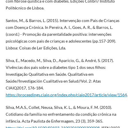
com fibrose quística e com diabetes. Edições Colibri/ Instituto
Politécnico de Lisboa.
Santos, M., & Barros, L. (2015). Intervenção com Pais de Crianças
com Doença Crónica. In Pereira, A. I., Goes, A. R., & Barros, L.
(coord.) - Promoção da parentalidade positiva: intervenções
psicológicas com pais de crianças e adolescentes (pp.157-209).
Lisboa: Coisas de Ler Edições, Lda.
Silva, E., Macedo, M., Silva, D., Aparício, G., & André, S. (2017).
Vivências dos pais sobre a diabetes tipo 1 dos seus filhos:
Investigação Qualitativa em Saúde. Qualitativa em
Saúde//Investigación Cualitativa en Salud//Vol. 2: Atas
CIAIQ2017, 176-184.
https://proceedings.ciaiq.org/index.php/ciaiq2017/article/view/1564
.
Silva, M.A.S., Collet, Neusa, Silva, K. L., & Moura, F. M. (2010).
Cotidiano da família no enfrentamento da condição crônica na
infância. Acta Paulista de Enfermagem, 23 (3), 359-365.
https://doi.org/10.1590/S0103-21002010000300008
. ISSN 0103-