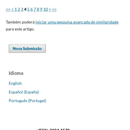
<<
<
1
2
3
4
5
6
7
8
9
10
>
>>
Também poderá
iniciar uma pesquisa avançada de similaridade
para este artigo.
Nova Submissão
Idioma
English
Español (España)
Português (Portugal)