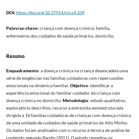
DOI:
https://doi.org/10.37914/riis.v4.109
Palavras-chave:
criança com doença crónica; família,
enfermeiros dos cuidados de saúde primários, domicílio.
Resumo
Enquadramento
: a doença crónica na criança desencadeia uma
série de exigências nas famílias cuidadoras com repercussões
emocionais na dinâmica familiar.
Objetivo
: identificar a
experiência emocional do familiar cuidador da criança com
doença crónica no domicílio.
Metodologia
: estudo qualitativo,
exploratório descritivo, recurso a entrevista semiestruturada
dirigida a 16 famílias cuidadoras de crianças com doença crónica
de uma unidade de cuidados de saúde primários do Alto Minho.
Os dados foram analisados com o recurso à técnica de análise de
conteúdo segundo Bardin (2011). O estudo respeitou os