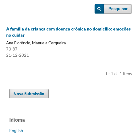
Pesquisar
A família da criança com doença crónica no domicílio: emoções
no cuidar
Ana Florêncio, Manuela Cerqueira
73-87
21-12-2021
1 - 1 de 1 Itens
Nova Submissão
Idioma
English