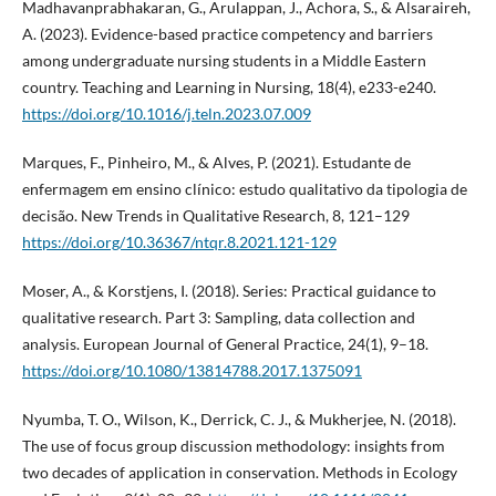
Madhavanprabhakaran, G., Arulappan, J., Achora, S., & Alsaraireh,
A. (2023). Evidence-based practice competency and barriers
among undergraduate nursing students in a Middle Eastern
country. Teaching and Learning in Nursing, 18(4), e233-e240.
https://doi.org/10.1016/j.teln.2023.07.009
Marques, F., Pinheiro, M., & Alves, P. (2021). Estudante de
enfermagem em ensino clínico: estudo qualitativo da tipologia de
decisão. New Trends in Qualitative Research, 8, 121–129
https://doi.org/10.36367/ntqr.8.2021.121-129
Moser, A., & Korstjens, I. (2018). Series: Practical guidance to
qualitative research. Part 3: Sampling, data collection and
analysis. European Journal of General Practice, 24(1), 9–18.
https://doi.org/10.1080/13814788.2017.1375091
Nyumba, T. O., Wilson, K., Derrick, C. J., & Mukherjee, N. (2018).
The use of focus group discussion methodology: insights from
two decades of application in conservation. Methods in Ecology