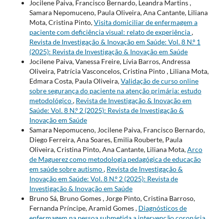
Jocilene Paiva, Francisco Bernardo, Leandra Martins ,
Samara Nepomuceno, Paula Oliveira, Ana Cantante, Liliana
Mota, Cristina Pinto,
Visita domiciliar de enfermagem a
paciente com deficiência visual: relato de experiência
,
Revista de Investigação & Inovação em Saúde: Vol. 8 N.º 1
(2025): Revista de Investigação & Inovação em Saúde
Jocilene Paiva, Vanessa Freire, Lívia Barros, Andressa
Oliveira, Patrícia Vasconcelos, Cristina Pinto , Liliana Mota,
Edmara Costa, Paula Oliveira,
Validação de curso online
sobre segurança do paciente na atenção primária: estudo
metodológico
,
Revista de Investigação & Inovação em
Saúde: Vol. 8 N.º 2 (2025): Revista de Investigação &
Inovação em Saúde
Samara Nepomuceno, Jocilene Paiva, Francisco Bernardo,
Diego Ferreira, Ana Soares, Emilia Rouberte, Paula
Oliveira, Cristina Pinto, Ana Cantante, Liliana Mota,
Arco
de Maguerez como metodologia pedagógica de educação
em saúde sobre autismo
,
Revista de Investigação &
Inovação em Saúde: Vol. 8 N.º 2 (2025): Revista de
Investigação & Inovação em Saúde
Bruno Sá, Bruno Gomes , Jorge Pinto, Cristina Barroso,
Fernanda Príncipe, Aramid Gomes ,
Diagnósticos de
enfermagem na pessoa submetida a intervenção coronária