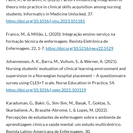
theory into practice in clinical skills acquisition among nursing
students. Informatics in Medicine Unlocked, 37.
https://doi.org/10.1016/j.imu.2023.101181
Franco, M., & Millão, L. (2020). Integração ensino-serviço na
formação técnica de enfermagem. Revista Eletrônica de
Enfermagem, 22, 1-7.
https://doi.org/10.5216/ree.v22.5529
Johannessen, A. K., Barra, M., Vullum, S., & Werner, A. (2021).
Nursing students’ evaluation of clinical learning environment and
supervision in a Norwegian hospital placement – A questionnaire
survey using CLES+T scale. Nurse Education in Practice, 54.
https://doi.org/10.1016/j.nepr.2021.103119
Karaduman, G., Bakir, G., Sim-Sim, M., Basak, T., Goktas, S.,
Skarbalienė, A., Brasaitė-Abromė, I., & Lopes, M. (2022).
Percepções de estudantes de enfermagem sobre o ambiente de
aprendizagem clínica e saúde mental: um estudo multicêntrico.
Revista Latino-Americana de Enfermagem, 30.