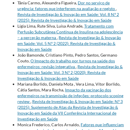
Tânia Carmo, Alexandra Figueira,
Dor no serviço de
urgência: fatores que interferem na avaliação e registo
,
Revista de Investigação & Inovação em Saúde: Vol. 8 N.º 2
(2025): Revista de Investigação & Inovação em Saúde
Lígia Lima, Rute Silva, Luísa Andrade,
Tratamento com
Perfusão Subcutânea Contínua de Insulina na adolescência
– a perceção materna
,
Revista de Investigação & Inovação
em Saúde: Vol. 5 N.º 2 (2022): Revista de Investigação &
Inovação em Saúde
João Bamonde, Cristiano Pinto, Pedro Santos, Germano
Couto,
O Impacto do trabalho por turnos na saúde dos
enfermeiros: revisão integrativa
,
Revista de Investigação &
Inovação em Saúde: Vol. 3 N.º 2 (2020): Revista de
Investigação & Inovação em Saúde
Mariana Borlido, Daniela Mota , Vera Lima, Vítor Borlido,
Cátia Santos, Mara Rocha,
Impacto da vacinação dos
enfermeiros na transmissão de infeções: protocolo scoping
review
,
Revista de Investigação & Inovação em Saúde: N.º 3
(2025): Suplemento de Atas da Revista de Investigação &
Inovação em Saúde da VII Conferência Internacional de
Investigação em Saúde
Monica Frederico, Carlos Arnaldo,
Fatores que influenciam