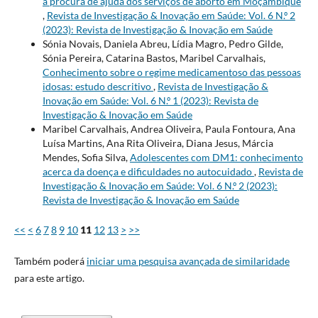
a procura de ajuda dos serviços de aborto em Moçambique
,
Revista de Investigação & Inovação em Saúde: Vol. 6 N.º 2
(2023): Revista de Investigação & Inovação em Saúde
Sónia Novais, Daniela Abreu, Lídia Magro, Pedro Gilde,
Sónia Pereira, Catarina Bastos, Maribel Carvalhais,
Conhecimento sobre o regime medicamentoso das pessoas
idosas: estudo descritivo
,
Revista de Investigação &
Inovação em Saúde: Vol. 6 N.º 1 (2023): Revista de
Investigação & Inovação em Saúde
Maribel Carvalhais, Andrea Oliveira, Paula Fontoura, Ana
Luísa Martins, Ana Rita Oliveira, Diana Jesus, Márcia
Mendes, Sofia Silva,
Adolescentes com DM1: conhecimento
acerca da doença e dificuldades no autocuidado
,
Revista de
Investigação & Inovação em Saúde: Vol. 6 N.º 2 (2023):
Revista de Investigação & Inovação em Saúde
<<
<
6
7
8
9
10
11
12
13
>
>>
Também poderá
iniciar uma pesquisa avançada de similaridade
para este artigo.