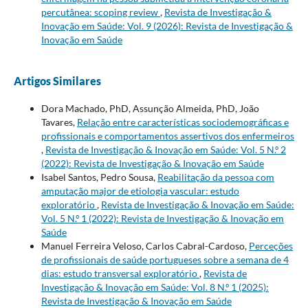
percutânea: scoping review
,
Revista de Investigação &
Inovação em Saúde: Vol. 9 (2026): Revista de Investigação &
Inovação em Saúde
Artigos Similares
Dora Machado, PhD, Assunção Almeida, PhD, João
Tavares,
Relação entre características sociodemográficas e
profissionais e comportamentos assertivos dos enfermeiros
,
Revista de Investigação & Inovação em Saúde: Vol. 5 N.º 2
(2022): Revista de Investigação & Inovação em Saúde
Isabel Santos, Pedro Sousa,
Reabilitação da pessoa com
amputação major de etiologia vascular: estudo
exploratório
,
Revista de Investigação & Inovação em Saúde:
Vol. 5 N.º 1 (2022): Revista de Investigação & Inovação em
Saúde
Manuel Ferreira Veloso, Carlos Cabral-Cardoso,
Perceções
de profissionais de saúde portugueses sobre a semana de 4
dias: estudo transversal exploratório
,
Revista de
Investigação & Inovação em Saúde: Vol. 8 N.º 1 (2025):
Revista de Investigação & Inovação em Saúde