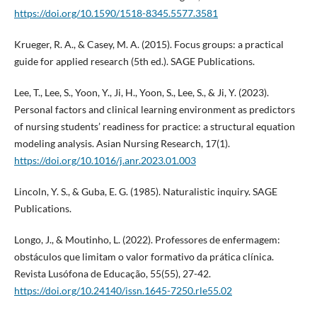
https://doi.org/10.1590/1518-8345.5577.3581
Krueger, R. A., & Casey, M. A. (2015). Focus groups: a practical
guide for applied research (5th ed.). SAGE Publications.
Lee, T., Lee, S., Yoon, Y., Ji, H., Yoon, S., Lee, S., & Ji, Y. (2023).
Personal factors and clinical learning environment as predictors
of nursing students’ readiness for practice: a structural equation
modeling analysis. Asian Nursing Research, 17(1).
https://doi.org/10.1016/j.anr.2023.01.003
Lincoln, Y. S., & Guba, E. G. (1985). Naturalistic inquiry. SAGE
Publications.
Longo, J., & Moutinho, L. (2022). Professores de enfermagem:
obstáculos que limitam o valor formativo da prática clínica.
Revista Lusófona de Educação, 55(55), 27-42.
https://doi.org/10.24140/issn.1645-7250.rle55.02