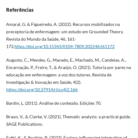
Referências
Amaral, G. & Figueiredo, A. (2022). Recursos mobilizados na
preceptoria de enfermagem: um estudo em Grounded Theory.
Revista do Mundo da Saúde, 46, 161-
172.
https://doi.org/10.15343/0104-7809.202246161172
Augusto, C., Mendes, G., Macedo, E., Machado, M., Candeias, A.,
Encarnação, P., Freire, T., & Araújo, O. (2021). Tutoria por pares na
educação em enfermagem: a voz dos tutores. Revista de
Investigação & Inovação em Saúde, 4(2).
https://doi.org/10.37914/riis.v4i2.166
Bardin, L. (2011). Análise de conteúdo. Edições 70.
Braun, V., & Clarke, V. (2021). Thematic analysis: a practical guide.
SAGE Publications.
Fathi, K., & Ibrahim, R. (2023). Factors influencing integration of