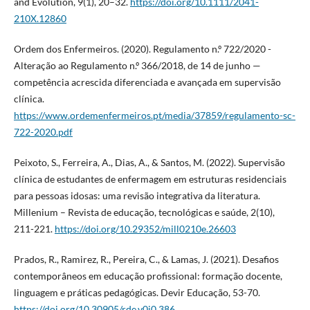
and Evolution, 9(1), 20–32.
https://doi.org/10.1111/2041-
210X.12860
Ordem dos Enfermeiros. (2020). Regulamento n.º 722/2020 -
Alteração ao Regulamento n.º 366/2018, de 14 de junho —
competência acrescida diferenciada e avançada em supervisão
clínica.
https://www.ordemenfermeiros.pt/media/37859/regulamento-sc-
722-2020.pdf
Peixoto, S., Ferreira, A., Dias, A., & Santos, M. (2022). Supervisão
clínica de estudantes de enfermagem em estruturas residenciais
para pessoas idosas: uma revisão integrativa da literatura.
Millenium – Revista de educação, tecnológicas e saúde, 2(10),
211-221.
https://doi.org/10.29352/mill0210e.26603
Prados, R., Ramirez, R., Pereira, C., & Lamas, J. (2021). Desafios
contemporâneos em educação profissional: formação docente,
linguagem e práticas pedagógicas. Devir Educação, 53-70.
https://doi.org/10.30905/rde.v0i0.386