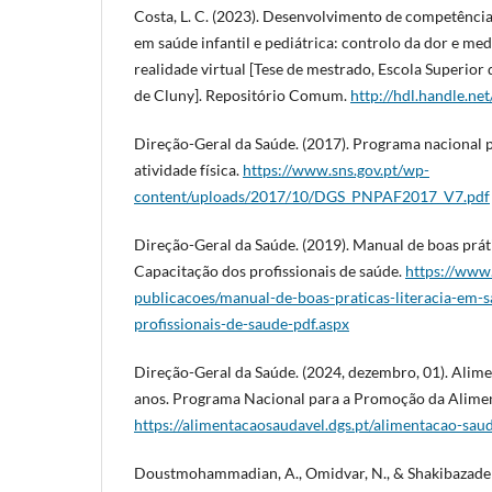
Costa, L. C. (2023). Desenvolvimento de competência
em saúde infantil e pediátrica: controlo da dor e me
realidade virtual [Tese de mestrado, Escola Superio
de Cluny]. Repositório Comum.
http://hdl.handle.n
Direção-Geral da Saúde. (2017). Programa nacional 
atividade física.
https://www.sns.gov.pt/wp-
content/uploads/2017/10/DGS_PNPAF2017_V7.pdf
Direção-Geral da Saúde. (2019). Manual de boas práti
Capacitação dos profissionais de saúde.
https://www
publicacoes/manual-de-boas-praticas-literacia-em-
profissionais-de-saude-pdf.aspx
Direção-Geral da Saúde. (2024, dezembro, 01). Alime
anos. Programa Nacional para a Promoção da Alime
https://alimentacaosaudavel.dgs.pt/alimentacao-sau
Doustmohammadian, A., Omidvar, N., & Shakibazadeh,