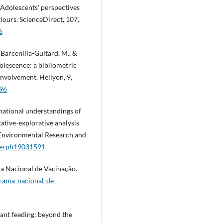
). Adolescents' perspectives
viours. ScienceDirect, 107,
6
 Barcenilla-Guitard, M., &
dolescence: a bibliometric
 involvement. Heliyon, 9,
896
rnational understandings of
tative-explorative analysis
f Environmental Research and
ijerph19031591
ma Nacional de Vacinação.
grama-nacional-de-
Infant feeding: beyond the