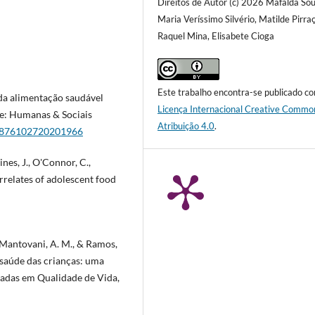
Direitos de Autor (c) 2026 Mafalda Sou
Maria Veríssimo Silvério, Matilde Pirraç
Raquel Mina, Elisabete Cioga
Este trabalho encontra-se publicado c
 da alimentação saudável
Licença Internacional Creative Commo
e: Humanas & Sociais
Atribuição 4.0
.
/8876102720201966
ines, J., O'Connor, C.,
orrelates of adolescent food
R., Mantovani, A. M., & Ramos,
a saúde das crianças: uma
çadas em Qualidade de Vida,