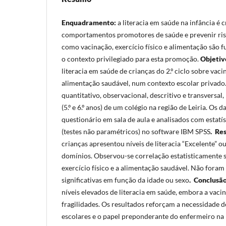
Enquadramento:
a literacia em saúde na infância é 
comportamentos promotores de saúde e prevenir risc
como vacinação, exercício físico e alimentação são 
o contexto privilegiado para esta promoção.
Objetiv
literacia em saúde de crianças do 2.º ciclo sobre vacin
alimentação saudável, num contexto escolar privado
quantitativo, observacional, descritivo e transversal
(5.º e 6.º anos) de um colégio na região de Leiria. Os 
questionário em sala de aula e analisados com estatíst
(testes não paramétricos) no software IBM SPSS
.
Res
crianças apresentou níveis de literacia “Excelente” 
domínios. Observou-se correlação estatisticamente si
exercício físico e a alimentação saudável. Não fora
significativas em função da idade ou sexo
.
Conclusã
níveis elevados de literacia em saúde, embora a vaci
fragilidades. Os resultados reforçam a necessidade 
escolares e o papel preponderante do enfermeiro na