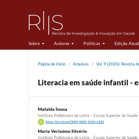
Sobre
Autores
Políticas
Edição Atual
Página de Início
/
Arquivos
/
Vol. 9 (2026): Revista 
Literacia em saúde infantil -
Mafalda Sousa
Instituto Politécnico de Leiria – Escola Superior de Saúde
https://orcid.org/0009-0005-5010-6182
Maria Veríssimo Silvério
Instituto Politécnico de Leiria – Escola Superior de Saúde