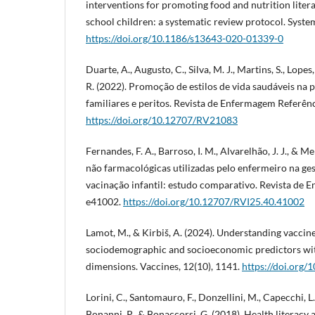
interventions for promoting food and nutrition liter
school children: a systematic review protocol. System
https://doi.org/10.1186/s13643-020-01339-0
Duarte, A., Augusto, C., Silva, M. J., Martins, S., Lopes
R. (2022). Promoção de estilos de vida saudáveis na p
familiares e peritos. Revista de Enfermagem Referência
https://doi.org/10.12707/RV21083
Fernandes, F. A., Barroso, I. M., Alvarelhão, J. J., & Me
não farmacológicas utilizadas pelo enfermeiro na ge
vacinação infantil: estudo comparativo. Revista de E
e41002.
https://doi.org/10.12707/RVI25.40.41002
Lamot, M., & Kirbiš, A. (2024). Understanding vaccin
sociodemographic and socioeconomic predictors with
dimensions. Vaccines, 12(10), 1141.
https://doi.org
Lorini, C., Santomauro, F., Donzellini, M., Capecchi, L.,
Bonanni, P., & Bonaccorsi, G. (2018). Health literacy 