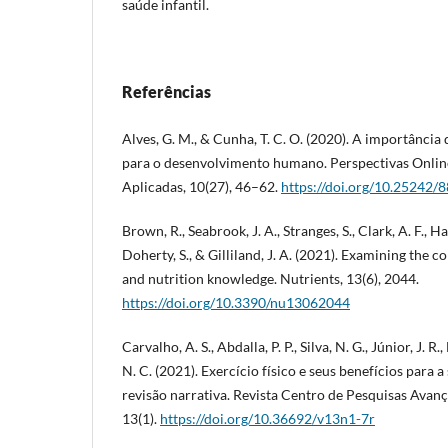
saúde infantil.
Referências
Alves, G. M., & Cunha, T. C. O. (2020). A importância
para o desenvolvimento humano. Perspectivas Onlin
Aplicadas, 10(27), 46–62.
https://doi.org/10.25242
Brown, R., Seabrook, J. A., Stranges, S., Clark, A. F., Ha
Doherty, S., & Gilliland, J. A. (2021). Examining the c
and nutrition knowledge. Nutrients, 13(6), 2044.
https://doi.org/10.3390/nu13062044
Carvalho, A. S., Abdalla, P. P., Silva, N. G., Júnior, J. 
N. C. (2021). Exercício físico e seus benefícios para 
revisão narrativa. Revista Centro de Pesquisas Avan
13(1).
https://doi.org/10.36692/v13n1-7r