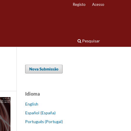
Registo
Acesso
Pesquisar
Nova Submissão
Idioma
English
Español (España)
Português (Portugal)