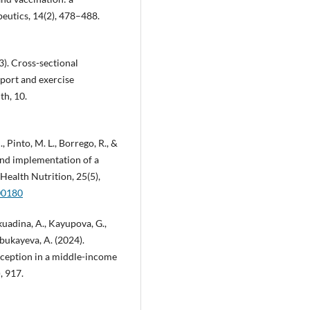
utics, 14(2), 478–488.
23). Cross-sectional
sport and exercise
th, 10.
., Pinto, M. L., Borrego, R., &
and implementation of a
Health Nutrition, 25(5),
00180
kuadina, A., Kayupova, G.,
abukayeva, A. (2024).
rception in a middle-income
, 917.