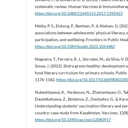
systematic review. Human Vaccines & Immunotherape
https://doi.org/10.1080/21645515.2017.1392423
Melby, P. S., Elsborg, P., Bentsen, P., & Nielsen, G. (20
associations between adolescents' physical literacy, 
participation, and wellbeing. Frontiers in Public Heal
https://doi.org/10.3389/fpubh.2022.1054482
Nogueira, T., Ferreira, R. J., Sócrates, M., da Silva, V. D
Sousa, J. (2022). Sintra grows healthy: development 
food literacy curriculum for primary schools. Public 
1176-1182.
https://doi.org/10.1017/S13689800220
Nukeshtayeva, K., Yerdessov, N., Zhamantayev, O., Ta
Dauletkaliyeva, Z., Bolatova, Z., Davlyatov, G., & Kar
Understanding students’ vaccination literacy and pe
country: case study from Kazakhstan. Vaccines, 12(8)
https://doi.org/10.3390/vaccines12080917