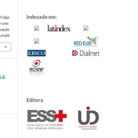
Indexado em:
& Cioga,
e caso
novação
.v9.509
o &
Editora