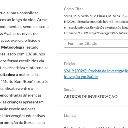
Como Citar
crucial para consolidar
Sousa, M., Silvério, M. V., Pirraça, M., Mina , R., 
os ao longo da vida. Áreas
E. (2026). Literacia em saúde infantil - estudo d
fundamentais, sendo a escola
em escola privada.
Revista De Investigação & I
o:
Avaliar os níveis de
Em Saúde
,
9
, e509. https://doi.org/10.37914/riis
ação, exercício físico e
Formatos Citação
.
Metodologia
: estudo
, realizado com 106 alunos
dados foram recolhidos via
Edição
ica descritiva e inferencial
Vol. 9 (2026): Revista de Investigaçã
ultados:
a maioria das
Inovação em Saúde
ou “Muito Bom/Bom” nos três
gnificativa entre o
Secção
m encontradas diferenças
ARTIGOS DE INVESTIGAÇÃO
o:
as crianças apresentam
nação revele maiores
de intervenções educativas
Licença
 promoção da literacia em