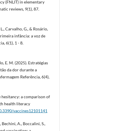
acy (FNLIT) in elementary
atic reviews, 9(1), 87.
, L., Carvalho, G., & Rosário,
rimeira infância: a voz de
, 6(1), 1 - 8.
lo, E. M. (2025). Estratégias
stão da dor durante a
nfermagem Referência, 6(4),
e hesitancy: a comparison of
 health literacy
/10.3390/vaccines12101141
 Bechini, A., Boccalini, S.,
and vaccination: a