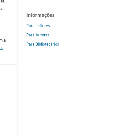
sa,
a,
Informações
Para Leitores
Para Autores
om a
Para Bibliotecários
ns