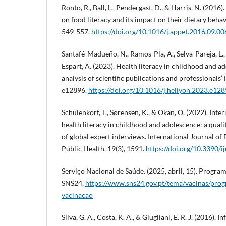
Ronto, R., Ball, L., Pendergast, D., & Harris, N. (2016
on food literacy and its impact on their dietary beha
549-557.
https://doi.org/10.1016/j.appet.2016.09.00
Santafé-Madueño, N., Ramos-Pla, A., Selva-Pareja, L.,
Espart, A. (2023). Health literacy in childhood and a
analysis of scientific publications and professionals’
e12896.
https://doi.org/10.1016/j.heliyon.2023.e12
Schulenkorf, T., Sørensen, K., & Okan, O. (2022). Inte
health literacy in childhood and adolescence: a quali
of global expert interviews. International Journal o
Public Health, 19(3), 1591.
https://doi.org/10.3390/
Serviço Nacional de Saúde. (2025, abril, 15). Progra
SNS24.
https://www.sns24.gov.pt/tema/vacinas/pro
vacinacao
Silva, G. A., Costa, K. A., & Giugliani, E. R. J. (2016). 