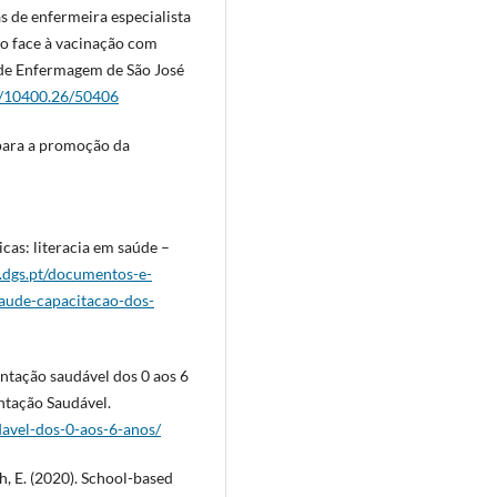
s de enfermeira especialista
do face à vacinação com
r de Enfermagem de São José
et/10400.26/50406
para a promoção da
cas: literacia em saúde –
.dgs.pt/documentos-e-
saude-capacitacao-dos-
ntação saudável dos 0 aos 6
ntação Saudável.
davel-dos-0-aos-6-anos/
 E. (2020). School-based