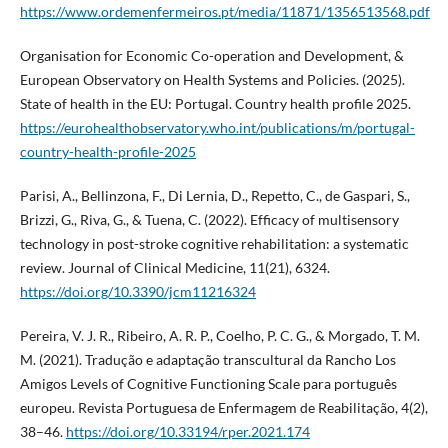
https://www.ordemenfermeiros.pt/media/11871/1356513568.pdf
Organisation for Economic Co-operation and Development, &
European Observatory on Health Systems and Policies. (2025).
State of health in the EU: Portugal. Country health profile 2025.
https://eurohealthobservatory.who.int/publications/m/portugal-
country-health-profile-2025
Parisi, A., Bellinzona, F., Di Lernia, D., Repetto, C., de Gaspari, S.,
Brizzi, G., Riva, G., & Tuena, C. (2022). Efficacy of multisensory
technology in post-stroke cognitive rehabilitation: a systematic
review. Journal of Clinical Medicine, 11(21), 6324.
https://doi.org/10.3390/jcm11216324
Pereira, V. J. R., Ribeiro, A. R. P., Coelho, P. C. G., & Morgado, T. M.
M. (2021). Tradução e adaptação transcultural da Rancho Los
Amigos Levels of Cognitive Functioning Scale para português
europeu. Revista Portuguesa de Enfermagem de Reabilitação, 4(2),
38–46.
https://doi.org/10.33194/rper.2021.174