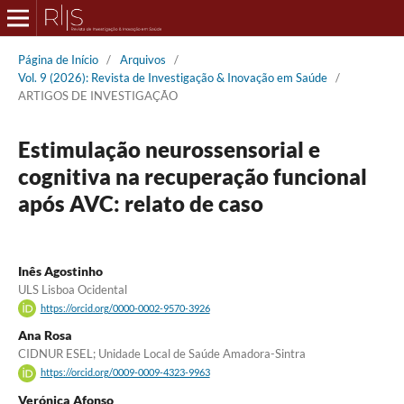
Página de Início
/
Arquivos
/
Vol. 9 (2026): Revista de Investigação & Inovação em Saúde
/
ARTIGOS DE INVESTIGAÇÃO
Estimulação neurossensorial e
cognitiva na recuperação funcional
após AVC: relato de caso
Inês Agostinho
ULS Lisboa Ocidental
https://orcid.org/0000-0002-9570-3926
Ana Rosa
CIDNUR ESEL; Unidade Local de Saúde Amadora-Sintra
https://orcid.org/0009-0009-4323-9963
Verónica Afonso