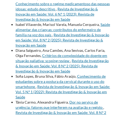
Conhecimento sobre o regime medicamentoso das pessoas
idosas: estudo descritivo
,
Revista de Investigação &
Inovação em Saúde: Vol. 6 N.º 1 (2023): Revista de
Investigação & Inovação em Saúde
Isabel Vilaverde, Marisol Varela, Manuela Cerqueira,
Saúde
alimentar das crianças: contributos do enfermeiro de
família na voz dos pais
,
Revista de Investigação & Inovação
em Saúde: Vol. 8 N.º 2 (2025): Revista de Investigação &
Inovação em Saúde
Diana Salgueiro, Ana Camões, Ana Sevivas, Carlos Faria,
Olga Fernandes,
Critérios de complexidade do doente em
situação paliativa: scoping review
,
Revista de Investigação
& Inovação em Saúde: Vol. 8 N.º 2 (2025): Revista de
Investigação & Inovação em Saúde
Sofia Lopes, Bruna Silva, Fábio Araújo,
Conhecimento de
estudantes sobre a postura da cervical durante o uso do
smartphone
,
Revista de Investigação & Inovação em Saúde:
Vol. 5 N.º 1 (2022): Revista de Investigação & Inovação em
Saúde
Tânia Carmo, Alexandra Figueira,
Dor no serviço de
urgência: fatores que interferem na avaliação e registo
,
Revista de Investigação & Inovação em Saúde: Vol. 8 N.º 2