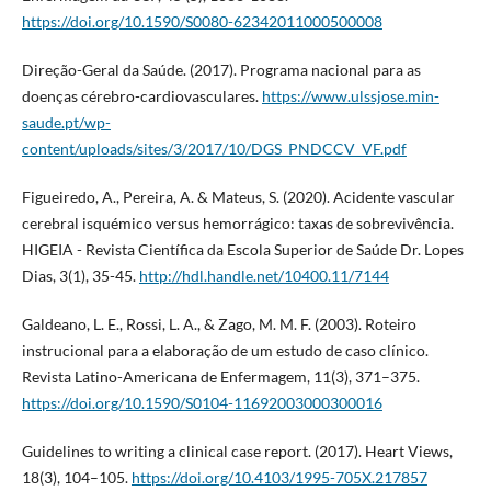
https://doi.org/10.1590/S0080-62342011000500008
Direção-Geral da Saúde. (2017). Programa nacional para as
doenças cérebro-cardiovasculares.
https://www.ulssjose.min-
saude.pt/wp-
content/uploads/sites/3/2017/10/DGS_PNDCCV_VF.pdf
Figueiredo, A., Pereira, A. & Mateus, S. (2020). Acidente vascular
cerebral isquémico versus hemorrágico: taxas de sobrevivência.
HIGEIA - Revista Científica da Escola Superior de Saúde Dr. Lopes
Dias, 3(1), 35-45.
http://hdl.handle.net/10400.11/7144
Galdeano, L. E., Rossi, L. A., & Zago, M. M. F. (2003). Roteiro
instrucional para a elaboração de um estudo de caso clínico.
Revista Latino-Americana de Enfermagem, 11(3), 371–375.
https://doi.org/10.1590/S0104-11692003000300016
Guidelines to writing a clinical case report. (2017). Heart Views,
18(3), 104–105.
https://doi.org/10.4103/1995-705X.217857