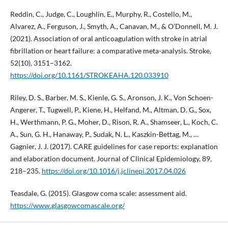
Reddin, C., Judge, C., Loughlin, E., Murphy, R., Costello, M.,
Alvarez, A., Ferguson, J., Smyth, A., Canavan, M., & O’Donnell, M. J.
(2021). Association of oral anticoagulation with stroke in atrial
fibrillation or heart failure: a comparative meta-analysis. Stroke,
52(10), 3151–3162.
https://doi.org/10.1161/STROKEAHA.120.033910
Riley, D. S., Barber, M. S., Kienle, G. S., Aronson, J. K., Von Schoen-
Angerer, T., Tugwell, P., Kiene, H., Helfand, M., Altman, D. G., Sox,
H., Werthmann, P. G., Moher, D., Rison, R. A., Shamseer, L., Koch, C.
A., Sun, G. H., Hanaway, P., Sudak, N. L., Kaszkin-Bettag, M., …
Gagnier, J. J. (2017). CARE guidelines for case reports: explanation
and elaboration document. Journal of Clinical Epidemiology, 89,
218–235.
https://doi.org/10.1016/j.jclinepi.2017.04.026
Teasdale, G. (2015). Glasgow coma scale: assessment aid.
https://www.glasgowcomascale.org/