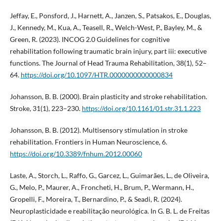
Jeffay, E., Ponsford, J., Harnett, A., Janzen, S., Patsakos, E., Douglas,
J., Kennedy, M., Kua, A., Teasell, R., Welch-West, P., Bayley, M., &
Green, R. (2023). INCOG 2.0 Guidelines for cognitive
rehabilitation following traumatic brain injury, part iii: executive
functions. The Journal of Head Trauma Rehabilitation, 38(1), 52–
64.
https://doi.org/10.1097/HTR.0000000000000834
Johansson, B. B. (2000). Brain plasticity and stroke rehabilitation.
Stroke, 31(1), 223–230.
https://doi.org/10.1161/01.str.31.1.223
Johansson, B. B. (2012). Multisensory stimulation in stroke
rehabilitation. Frontiers in Human Neuroscience, 6.
https://doi.org/10.3389/fnhum.2012.00060
Laste, A., Storch, L., Raffo, G., Garcez, L., Guimarães, L., de Oliveira,
G., Melo, P., Maurer, A., Froncheti, H., Brum, P., Wermann, H.,
Gropelli, F., Moreira, T., Bernardino, P., & Seadi, R. (2024).
Neuroplasticidade e reabilitação neurológica. In G. B. L. de Freitas