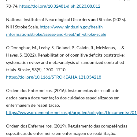
70-74.
https://doi.org/10.32481/djph.2023.08.012
National Institute of Neurological Disorders and Stroke. (2025).
NIH Stroke Scale.
https://www.ninds.nih.gov/health-
information/stroke/assess-and-treat/nih-stroke-scale
O’Donoghue, M., Leahy, S., Boland, P., Galvin, R., McManus, J., &
Hayes, S. (2022). Rehabilitation of cognitive deficits poststroke:
systematic review and meta-analysis of randomized controlled
trials. Stroke, 53(5), 1700–1710.
https://doi.org/10.1161/STROKEAHA.121.034218
Ordem dos Enfermeiros. (2016). Instrumentos de recolha de
dados para a documentação dos cuidados especializados em
enfermagem de reabilitação.
https://www.ordemenfermeiros.pt/arquivo/colegios/Documents/20
Ordem dos Enfermeiros. (2019). Regulamento das competências
específicas do enfermeiro em enfermagem de reabilitação.