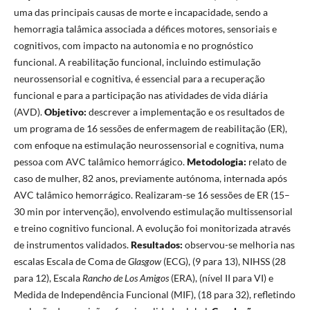
uma das principais causas de morte e incapacidade, sendo a
hemorragia talâmica associada a défices motores, sensoriais e
cognitivos, com impacto na autonomia e no prognóstico
funcional. A reabilitação funcional, incluindo estimulação
neurossensorial e cognitiva, é essencial para a recuperação
funcional e para a participação nas atividades de vida diária
(AVD).
Objetivo:
descrever a implementação e os resultados de
um programa de 16 sessões de enfermagem de reabilitação (ER),
com enfoque na estimulação neurossensorial e cognitiva, numa
pessoa com AVC talâmico hemorrágico.
Metodologia:
relato de
caso de mulher, 82 anos, previamente autónoma, internada após
AVC talâmico hemorrágico. Realizaram-se 16 sessões de ER (15–
30 min por intervenção), envolvendo estimulação multissensorial
e treino cognitivo funcional. A evolução foi monitorizada através
de instrumentos validados.
Resultados:
observou-se melhoria nas
escalas Escala de Coma de
Glasgow
(ECG), (9 para 13), NIHSS (28
para 12), Escala
Rancho de Los Amigos
(ERA), (nível II para VI) e
Medida de Independência Funcional (MIF), (18 para 32), refletindo