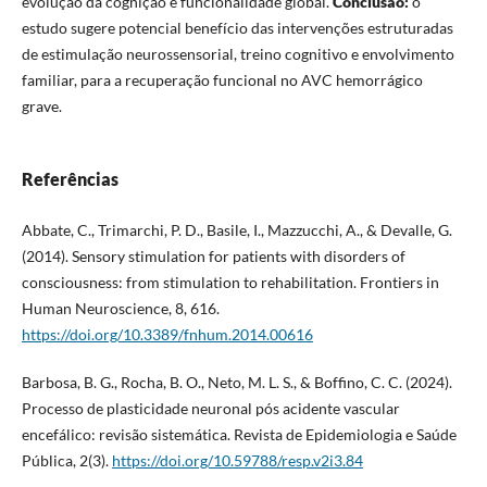
evolução da cognição e funcionalidade global.
Conclusão:
o
estudo sugere potencial benefício das intervenções estruturadas
de estimulação neurossensorial, treino cognitivo e envolvimento
familiar, para a recuperação funcional no AVC hemorrágico
grave.
Referências
Abbate, C., Trimarchi, P. D., Basile, I., Mazzucchi, A., & Devalle, G.
(2014). Sensory stimulation for patients with disorders of
consciousness: from stimulation to rehabilitation. Frontiers in
Human Neuroscience, 8, 616.
https://doi.org/10.3389/fnhum.2014.00616
Barbosa, B. G., Rocha, B. O., Neto, M. L. S., & Boffino, C. C. (2024).
Processo de plasticidade neuronal pós acidente vascular
encefálico: revisão sistemática. Revista de Epidemiologia e Saúde
Pública, 2(3).
https://doi.org/10.59788/resp.v2i3.84