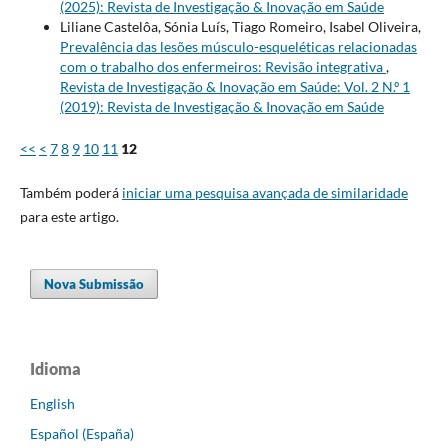
(2025): Revista de Investigação & Inovação em Saúde
Liliane Castelôa, Sónia Luís, Tiago Romeiro, Isabel Oliveira,
Prevalência das lesões músculo-esqueléticas relacionadas
com o trabalho dos enfermeiros: Revisão integrativa
,
Revista de Investigação & Inovação em Saúde: Vol. 2 N.º 1
(2019): Revista de Investigação & Inovação em Saúde
<<
<
7
8
9
10
11
12
Também poderá
iniciar uma pesquisa avançada de similaridade
para este artigo.
Nova Submissão
Idioma
English
Español (España)