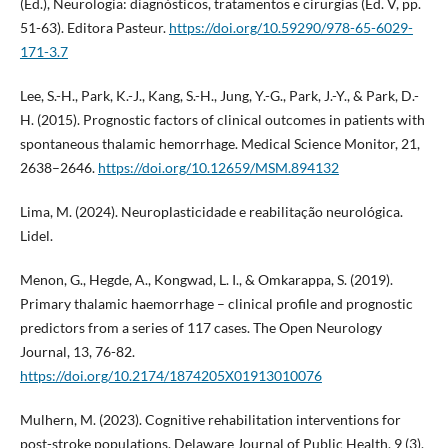
(Ed.), Neurologia: diagnósticos, tratamentos e cirurgias (Ed. V, pp.
51-63). Editora Pasteur.
https://doi.org/10.59290/978-65-6029-
171-3.7
Lee, S.-H., Park, K.-J., Kang, S.-H., Jung, Y.-G., Park, J.-Y., & Park, D.-
H. (2015). Prognostic factors of clinical outcomes in patients with
spontaneous thalamic hemorrhage. Medical Science Monitor, 21,
2638–2646.
https://doi.org/10.12659/MSM.894132
Lima, M. (2024). Neuroplasticidade e reabilitação neurológica.
Lidel.
Menon, G., Hegde, A., Kongwad, L. I., & Omkarappa, S. (2019).
Primary thalamic haemorrhage – clinical profile and prognostic
predictors from a series of 117 cases. The Open Neurology
Journal, 13, 76-82.
https://doi.org/10.2174/1874205X01913010076
Mulhern, M. (2023). Cognitive rehabilitation interventions for
post-stroke populations. Delaware Journal of Public Health, 9 (3),