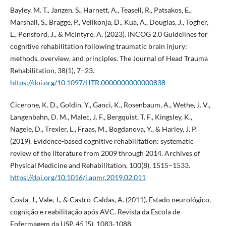
Bayley, M. T., Janzen, S., Harnett, A., Teasell, R., Patsakos, E.,
Marshall, S., Bragge, P., Velikonja, D., Kua, A., Douglas, J., Togher,
L., Ponsford, J., & McIntyre, A. (2023). INCOG 2.0 Guidelines for
cognitive rehabilitation following traumatic brain injury:
methods, overview, and principles. The Journal of Head Trauma
Rehabilitation, 38(1), 7–23.
https://doi.org/10.1097/HTR.0000000000000838
Cicerone, K. D., Goldin, Y., Ganci, K., Rosenbaum, A., Wethe, J. V.,
Langenbahn, D. M., Malec, J. F., Bergquist, T. F., Kingsley, K.,
Nagele, D., Trexler, L., Fraas, M., Bogdanova, Y., & Harley, J. P.
(2019). Evidence-based cognitive rehabilitation: systematic
review of the literature from 2009 through 2014. Archives of
Physical Medicine and Rehabilitation, 100(8), 1515–1533.
https://doi.org/10.1016/j.apmr.2019.02.011
Costa, J., Vale, J., & Castro-Caldas, A. (2011). Estado neurológico,
cognição e reabilitação após AVC. Revista da Escola de
Enfermagem da USP, 45 (5), 1083-1088.