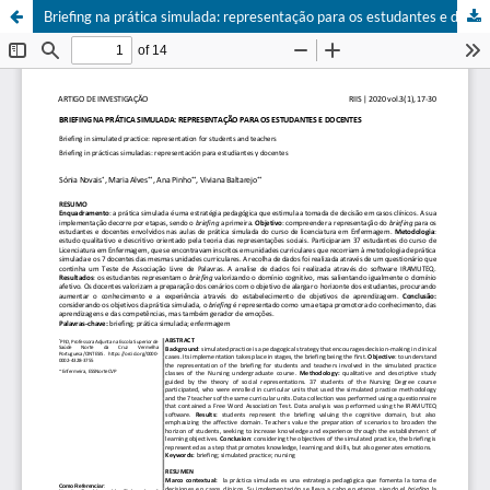
Briefing na prática simulada: representação para os estudantes e docentes