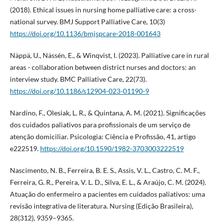
(2018). Ethical issues in nursing home palliative care: a cross-
national survey. BMJ Support Palliative Care, 10(3)
https://doi.org/10.1136/bmjspcare-2018-001643
Näppä, U., Nässén, E., & Winqvist, I. (2023). Palliative care in rural
areas - collaboration between district nurses and doctors: an
interview study. BMC Palliative Care, 22(73).
https://doi.org/10.1186/s12904-023-01190-9
Nardino, F., Olesiak, L. R., & Quintana, A. M. (2021). Significações
dos cuidados paliativos para profissionais de um serviço de
atenção domiciliar. Psicologia: Ciência e Profissão, 41, artigo
e222519.
https://doi.org/10.1590/1982-3703003222519
Nascimento, N. B., Ferreira, B. E. S., Assis, V. L., Castro, C. M. F.,
Ferreira, G. R., Pereira, V. L. D., Silva, E. L., & Araújo, C. M. (2024).
Atuação do enfermeiro a pacientes em cuidados paliativos: uma
revisão integrativa de literatura. Nursing (Edição Brasileira),
28(312), 9359–9365.