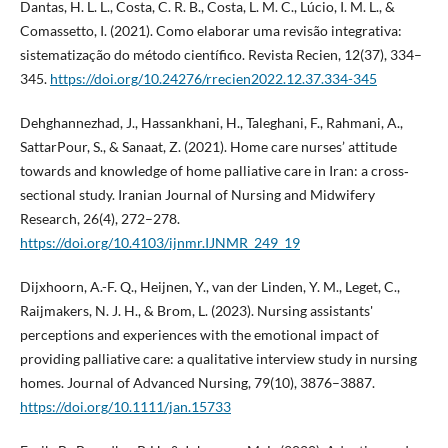
Dantas, H. L. L., Costa, C. R. B., Costa, L. M. C., Lúcio, I. M. L., &
Comassetto, I. (2021). Como elaborar uma revisão integrativa:
sistematização do método científico. Revista Recien, 12(37), 334–
345.
https://doi.org/10.24276/rrecien2022.12.37.334-345
Dehghannezhad, J., Hassankhani, H., Taleghani, F., Rahmani, A.,
SattarPour, S., & Sanaat, Z. (2021). Home care nurses’ attitude
towards and knowledge of home palliative care in Iran: a cross‐
sectional study. Iranian Journal of Nursing and Midwifery
Research, 26(4), 272–278.
https://doi.org/10.4103/ijnmr.IJNMR_249_19
Dijxhoorn, A.-F. Q., Heijnen, Y., van der Linden, Y. M., Leget, C.,
Raijmakers, N. J. H., & Brom, L. (2023). Nursing assistants'
perceptions and experiences with the emotional impact of
providing palliative care: a qualitative interview study in nursing
homes. Journal of Advanced Nursing, 79(10), 3876–3887.
https://doi.org/10.1111/jan.15733