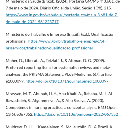
Ministério da Saúde (Brazil). (2024). Portaria GM/MS nº 3.681, de
7 de maio de 2024. Diário Oficial da União, Seção 1(98), 215.
https://www.in.gov.br/web/dou/-/portaria-gm/ms-n-3.681-de-7-
de-maio-de-2024-561223717
Ministério do Trabalho e Emprego (Brazil). (s.d.). Qualificação
profissional.
https://www.gov.br/trabalho-e-emprego/pt-
br/servicos/trabalhador/qualificacao-profissional
Moher, D., Liberati, A., Tetzlaff, J., & Altman, D. G. (2009).
Preferred reporting items for systematic reviews and meta-
analyses: the PRISMA Statement. PLoS Medicine, 6(7), artigo
e1000097.
https://doi.org/10.1371/journal.pmed.1000097
Mrayyan, M. T., Abunab, H. Y., Abu Khait, A., Rababa, M. J., Al-
Rawashdeh, S., Algunmeeyn, A., & Abu Saraya, A. (2023).
Competency in nursing practice: a concept analysis. BMJ Open,
13(6), e067352.
https://doi.org/10.1136/bmjopen-2022-067352
Muldrew, D. H. L., Kaasalainen, S., McLaughlin, D., & Brazil, K.