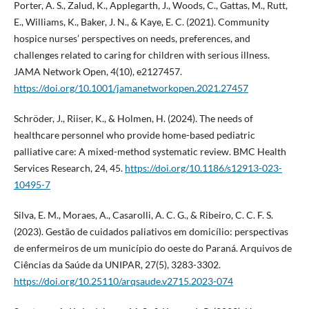
Porter, A. S., Zalud, K., Applegarth, J., Woods, C., Gattas, M., Rutt,
E., Williams, K., Baker, J. N., & Kaye, E. C. (2021). Community
hospice nurses’ perspectives on needs, preferences, and
challenges related to caring for children with serious illness.
JAMA Network Open, 4(10), e2127457.
https://doi.org/10.1001/jamanetworkopen.2021.27457
Schröder, J., Riiser, K., & Holmen, H. (2024). The needs of
healthcare personnel who provide home-based pediatric
palliative care: A mixed-method systematic review. BMC Health
Services Research, 24, 45.
https://doi.org/10.1186/s12913-023-
10495-7
Silva, E. M., Moraes, A., Casarolli, A. C. G., & Ribeiro, C. C. F. S.
(2023). Gestão de cuidados paliativos em domicílio: perspectivas
de enfermeiros de um município do oeste do Paraná. Arquivos de
Ciências da Saúde da UNIPAR, 27(5), 3283-3302.
https://doi.org/10.25110/arqsaude.v2715.2023-074