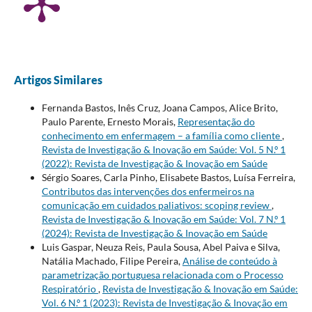
Artigos Similares
Fernanda Bastos, Inês Cruz, Joana Campos, Alice Brito,
Paulo Parente, Ernesto Morais,
Representação do
conhecimento em enfermagem – a família como cliente
,
Revista de Investigação & Inovação em Saúde: Vol. 5 N.º 1
(2022): Revista de Investigação & Inovação em Saúde
Sérgio Soares, Carla Pinho, Elisabete Bastos, Luísa Ferreira,
Contributos das intervenções dos enfermeiros na
comunicação em cuidados paliativos: scoping review
,
Revista de Investigação & Inovação em Saúde: Vol. 7 N.º 1
(2024): Revista de Investigação & Inovação em Saúde
Luis Gaspar, Neuza Reis, Paula Sousa, Abel Paiva e Silva,
Natália Machado, Filipe Pereira,
Análise de conteúdo à
parametrização portuguesa relacionada com o Processo
Respiratório
,
Revista de Investigação & Inovação em Saúde:
Vol. 6 N.º 1 (2023): Revista de Investigação & Inovação em