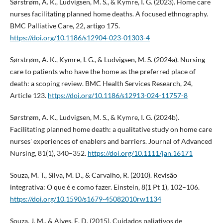
Sørstrøm, A. K., Ludvigsen, M. S., & Kymre, I. G. (2023). Home care
nurses facilitating planned home deaths. A focused ethnography.
BMC Palliative Care, 22, artigo 175.
https://doi.org/10.1186/s12904-023-01303-4
Sørstrøm, A. K., Kymre, I. G., & Ludvigsen, M. S. (2024a). Nursing
care to patients who have the home as the preferred place of
death: a scoping review. BMC Health Services Research, 24,
Article 123.
https://doi.org/10.1186/s12913-024-11757-8
Sørstrøm, A. K., Ludvigsen, M. S., & Kymre, I. G. (2024b).
Facilitating planned home death: a qualitative study on home care
nurses' experiences of enablers and barriers. Journal of Advanced
Nursing, 81(1), 340–352.
https://doi.org/10.1111/jan.16171
Souza, M. T., Silva, M. D., & Carvalho, R. (2010). Revisão
integrativa: O que é e como fazer. Einstein, 8(1 Pt 1), 102–106.
https://doi.org/10.1590/s1679-45082010rw1134
Souza, J. M., & Alves, E. D. (2015). Cuidados paliativos de