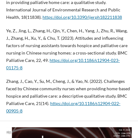
in providing palliative home care: a qualitative study.
International Journal of Environmental Research and Public
Health, 18(11838).
https://doi.org/10.3390/ijerph182211838
Ye, Z., Jing, L., Zhang, H., Qin, Y., Chen, H., Yang, J., Zhu, R., Wang,
J., Zhang, H., Xu, Y., & Chu, T. (2023). Attitudes and influencing
factors of nursing assistants towards hospice and palliative care
nursing in Chinese nursing homes: a cross‐sectional study. BMC
Palliative Care, 22, 49.
https://doi.org/10.1186/s12904-023-
01175-8
Zhang, J., Cao, Y., Su, M., Cheng, J., & Yao, N. (2022). Challenges
faced by Chinese community nurses when providing home-based
hospice and palliative care: a descriptive qualitative study. BMC
Palliative Care, 21(14).
https://doi.org/10.1186/s12904-022-
00905-8