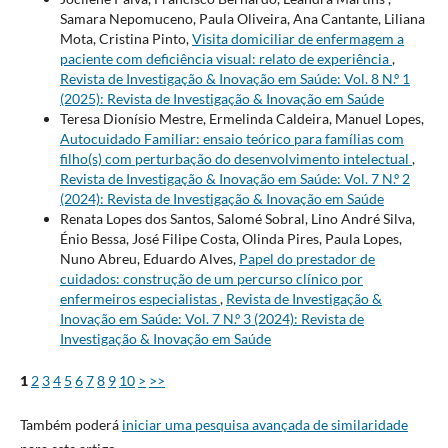
Samara Nepomuceno, Paula Oliveira, Ana Cantante, Liliana
Mota, Cristina Pinto,
Visita domiciliar de enfermagem a
paciente com deficiência visual: relato de experiência
,
Revista de Investigação & Inovação em Saúde: Vol. 8 N.º 1
(2025): Revista de Investigação & Inovação em Saúde
Teresa Dionísio Mestre, Ermelinda Caldeira, Manuel Lopes,
Autocuidado Familiar: ensaio teórico para famílias com
filho(s) com perturbação do desenvolvimento intelectual
,
Revista de Investigação & Inovação em Saúde: Vol. 7 N.º 2
(2024): Revista de Investigação & Inovação em Saúde
Renata Lopes dos Santos, Salomé Sobral, Lino André Silva,
Énio Bessa, José Filipe Costa, Olinda Pires, Paula Lopes,
Nuno Abreu, Eduardo Alves,
Papel do prestador de
cuidados: construção de um percurso clínico por
enfermeiros especialistas
,
Revista de Investigação &
Inovação em Saúde: Vol. 7 N.º 3 (2024): Revista de
Investigação & Inovação em Saúde
1
2
3
4
5
6
7
8
9
10
>
>>
Também poderá
iniciar uma pesquisa avançada de similaridade