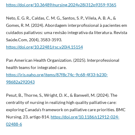
https://doi.org/10.36489/nursing.2024v28i312p9359-9365
Neto, E. G. R., Caldas, C. M. G., Santos, S. P., Vilela, A. B. A., &
Gomes, R. M. (2024). Abordagem interprofissional à pacientes em
cuidados paliativos: uma revisão integrativa da literatura. Revista
Saúde.Com, 20(4), 3583-3593.
https://doi.org/10.22481/rsc.v20i4.15154
Pan American Health Organization. (2025). Interprofessional
health teams for integrated care.
https://iris.paho.org/items/87f8c74c-9c68-4f33-b230-
98682a292043
Pesut, B., Thorne, S., Wright, D. K., & Banwell, M. (2024). The
centrality of nursing in realizing high quality palliative care:
exploring Canada’s framework on palliative care priorities. BMC
Nursing, 23, artigo 814.
https://doi.org/10.1186/s12912-024-
02488-6