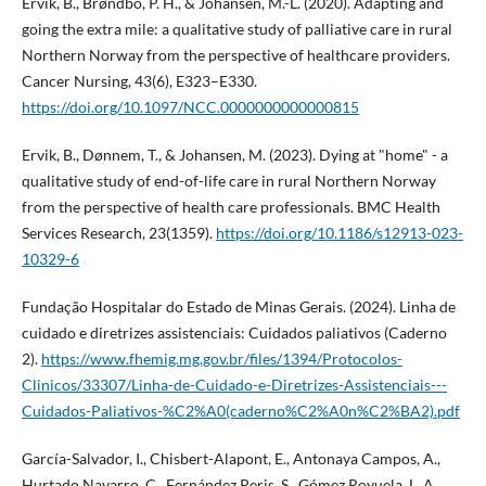
Ervik, B., Brøndbo, P. H., & Johansen, M.-L. (2020). Adapting and
going the extra mile: a qualitative study of palliative care in rural
Northern Norway from the perspective of healthcare providers.
Cancer Nursing, 43(6), E323–E330.
https://doi.org/10.1097/NCC.0000000000000815
Ervik, B., Dønnem, T., & Johansen, M. (2023). Dying at "home" - a
qualitative study of end-of-life care in rural Northern Norway
from the perspective of health care professionals. BMC Health
Services Research, 23(1359).
https://doi.org/10.1186/s12913-023-
10329-6
Fundação Hospitalar do Estado de Minas Gerais. (2024). Linha de
cuidado e diretrizes assistenciais: Cuidados paliativos (Caderno
2).
https://www.fhemig.mg.gov.br/files/1394/Protocolos-
Clinicos/33307/Linha-de-Cuidado-e-Diretrizes-Assistenciais---
Cuidados-Paliativos-%C2%A0(caderno%C2%A0n%C2%BA2).pdf
García-Salvador, I., Chisbert-Alapont, E., Antonaya Campos, A.,
Hurtado Navarro, C., Fernández Peris, S., Gómez Royuela, L. A.,