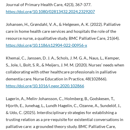
Journal of Primary Health Care, 42(3), 367-377.
https://doi.org/10.1080/02813432.2024.2329207
Johansen, H., Grøndahl, V. A., & Helgesen, A. K. (2022). Palliative
care in home health care services and hospitals the role of the
resource nurse, a qualitative study. BMC Palliative Care, 21(64).
https://doi.org/10.1186/s12904-022-00956-x
Khemai, C., Janssen, D. J. A., Schols, J. M. G. A., Naus, L., Kemper,
S., Jole, I., Bolt, S. R., & Meijers, J. M. M. (2020). Nurses' needs when
collaborating with other healthcare professionals in palliative
dementia care. Nurse Education in Practice, 48(102866).
https://doi.org/10.1016/j.nepr.2020.102866
Lagerin, A., Melin-Johansson, C., Holmberg, B., Godskesen, T.,
Hjorth, E., Junehag, L., Lundh Hagelin, C., Ozanne, A., Sundelöf, J.,
& Udo, C. (2025). Interdisciplinary strategies for establishing a
trusting relation as a pre-requisite for existential conversations in
palliative care: a grounded theory study. BMC Palliative Care,