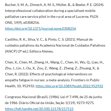
Bucher, S. M. A., Dimech, A. M. S., Müller, B., & Beeler, P. E. (2024).
Interprofessional collaboration during a specialised mobile
palliative care service pilot in the rural area of Lucerne. PLOS
ONE, 19(9), e0308256.
https://doi.org/10.1371/journal.pone.0308256
Castilho, R. K., Silva, V. C., & Pinto, C. S. (2021). Manual de
cuidados paliativos da Academia Nacional de Cuidados Paliativos
(ANCP) (3ª ed.). Editora Ateneu.
Chen, X., Chen, M., Zheng, H., Wang, C., Chen, H., Wu, Q., Liao, H.,
Zhu, J., Lin, J., Ou, X., Zou, Z., Wang, Z., Zheng, Z., Zhuang, X., &
Chen, R. (2022). Effects of psychological interventions on
empathy fatigue in nurses: a meta-analysis. Frontiers in Public
Health, 10, 952932.
https://doi.org/10.3389/fpubh.2022.952932
Congresso Nacional (Brasil). (1986). Lei nº 7.498, de 25 de junho
de 1986. Diário Oficial da União, Seção 1(119), 9273-9275.
https://hdl.handle.net/20.500.12178/217515