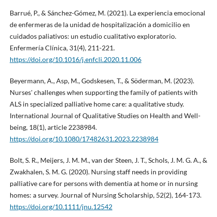
Barrué, P., & Sánchez-Gómez, M. (2021). La experiencia emocional
de enfermeras de la unidad de hospitalización a domicilio en
cuidados paliativos: un estudio cualitativo exploratorio.
Enfermería Clínica, 31(4), 211-221.
https://doi.org/10.1016/j.enfcli.2020.11.006
Beyermann, A., Asp, M., Godskesen, T., & Söderman, M. (2023).
Nurses' challenges when supporting the family of patients with
ALS in specialized palliative home care: a qualitative study.
International Journal of Qualitative Studies on Health and Well-
being, 18(1), article 2238984.
https://doi.org/10.1080/17482631.2023.2238984
Bolt, S. R., Meijers, J. M. M., van der Steen, J. T., Schols, J. M. G. A., &
Zwakhalen, S. M. G. (2020). Nursing staff needs in providing
palliative care for persons with dementia at home or in nursing
homes: a survey. Journal of Nursing Scholarship, 52(2), 164-173.
https://doi.org/10.1111/jnu.12542