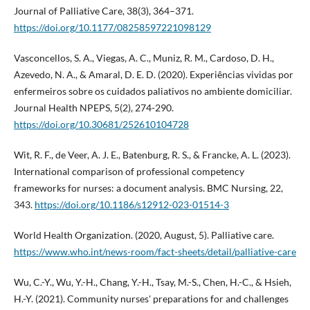
Journal of Palliative Care, 38(3), 364–371.
https://doi.org/10.1177/08258597221098129
Vasconcellos, S. A., Viegas, A. C., Muniz, R. M., Cardoso, D. H.,
Azevedo, N. A., & Amaral, D. E. D. (2020). Experiências vividas por
enfermeiros sobre os cuidados paliativos no ambiente domiciliar.
Journal Health NPEPS, 5(2), 274-290.
https://doi.org/10.30681/252610104728
Wit, R. F., de Veer, A. J. E., Batenburg, R. S., & Francke, A. L. (2023).
International comparison of professional competency
frameworks for nurses: a document analysis. BMC Nursing, 22,
343.
https://doi.org/10.1186/s12912-023-01514-3
World Health Organization. (2020, August, 5). Palliative care.
https://www.who.int/news-room/fact-sheets/detail/palliative-care
Wu, C.-Y., Wu, Y.-H., Chang, Y.-H., Tsay, M.-S., Chen, H.-C., & Hsieh,
H.-Y. (2021). Community nurses' preparations for and challenges