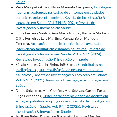
Saúde
Vera Mesquita Alves, Maria Manuela Cerqueira,
Estratégias
não farmacológicas na gestão de sintomas em cuidados
paliativos, pelos enfermeiros
,
Revista de Investigação &
Inovação em Saúde: Vol. 7 N.º 3 (2024): Revista de
Investigação & Inovação em Saúde
Sílvia Ferreira Santos, Ana Maria Rocha , Bárbara Maduro ,
Cátia Ferreira , Luis Martins, Pureza Belo , Manuela
Ferreira,
Aplicação do modelo dinâmico de avaliação
intervenção familiar em cuidados paliativos
,
Revista de
Investigação & Inovação em Saúde: Vol. 7 N.º 1 (2024):
Revista de Investigação & Inovação em Saúde
Sérgio Soares, Carla Pinho, Inês Costa,
Contributos na
avaliação do grau de satisfação da pessoa em cuidados
paliativos
,
Revista de Investigação & Inovação em Saúde:
Vol. 6 N.º 1 (2023): Revista de Investigação & Inovação em
Saúde
Diana Salgueiro, Ana Camões, Ana Sevivas, Carlos Faria,
Olga Fernandes,
Critérios de complexidade do doente em
situação paliativa: scoping review
,
Revista de Investigação
& Inovação em Saúde: Vol. 8 N.º 2 (2025): Revista de
Investigação & Inovação em Saúde
Jocilene Paiva, Francisco Bernardo, Leandra Martins ,