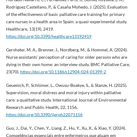
Rodríguez Castellano, P., & Casaña Mohedo, J. (2025). Evaluation
of the effectiveness of basic palliative care training for primary
care nurses in a health area in Spain: a quasi-experimental study.
Healthcare, 13(19), 2419.
https://doi.org/10.3390/healthcare13192419
Gershater, M. A., Brenner, J., Nordberg, M., & Hommel, A. (2024).
Nurse assistants' perception of caring for older persons who are
dying in their own home: an interview study. BMC Palliative Care,
23(70).
https://doi.org/10.1186/s12904-024-01399-2
Geuenich, P., Schlömer, L., Owusu-Boakye, S., & Stanze, H. (2025).
Supervision, moral distress and moral injury within palliative
care: a qualitative study. International Journal of Environmental
Research and Public Health, 22, 1156.
https://doi.org/10.3390/ijerph22071156
Guo, J., Dai, Y., Chen, Y., Liang, Z., Hu, Y., Xu, X., & Xiao, Y. (2024).
Competências essenciais entre enfermeiros que atuam em