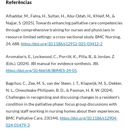
Referências
Alhaddar, M., Falna, H., Sultan, H., Abu-Odah, H., Khleif, M., &
Najjar, S. (2025). Towards enhancing palliative care competencies
through comprehensive training for nurses and physicians in
resource-limited settings: a cross-sectional study. BMC Nursing,
24, 688.
https://doi.org/10.1186/s12912-025-03412-2
Aromataris, E., Lockwood, C., Porritt, K., Pilla, B., & Jordan, Z.
(Eds.). (2024). JBI manual for evidence synthesis. JBI.
https://doi.org/10.46658/JBIMES-24-01
Bagchus, C., Zee, M. S., van der Steen, J. T., Klapwijk, M. S., Dekker,
N. L., Onwuteaka-Philipsen, B. D., & Pasman, H. R. W. (2024).
Challenges in recognizing and discussing changes in a resident's
condition in the palliative phase: focus group discussions with
nursing staff working in nursing homes about their experiences.
BMC Palliative Care, 23(144).
https://doi.org/10.1186/s12904-
024-01479-3