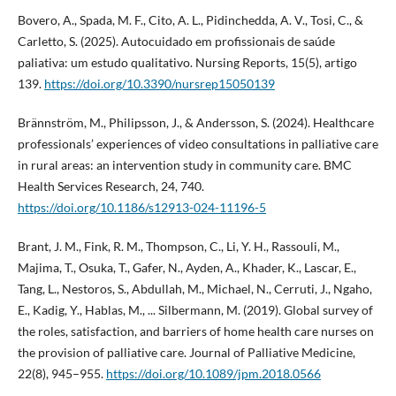
Bovero, A., Spada, M. F., Cito, A. L., Pidinchedda, A. V., Tosi, C., &
Carletto, S. (2025). Autocuidado em profissionais de saúde
paliativa: um estudo qualitativo. Nursing Reports, 15(5), artigo
139.
https://doi.org/10.3390/nursrep15050139
Brännström, M., Philipsson, J., & Andersson, S. (2024). Healthcare
professionals’ experiences of video consultations in palliative care
in rural areas: an intervention study in community care. BMC
Health Services Research, 24, 740.
https://doi.org/10.1186/s12913-024-11196-5
Brant, J. M., Fink, R. M., Thompson, C., Li, Y. H., Rassouli, M.,
Majima, T., Osuka, T., Gafer, N., Ayden, A., Khader, K., Lascar, E.,
Tang, L., Nestoros, S., Abdullah, M., Michael, N., Cerruti, J., Ngaho,
E., Kadig, Y., Hablas, M., ... Silbermann, M. (2019). Global survey of
the roles, satisfaction, and barriers of home health care nurses on
the provision of palliative care. Journal of Palliative Medicine,
22(8), 945–955.
https://doi.org/10.1089/jpm.2018.0566