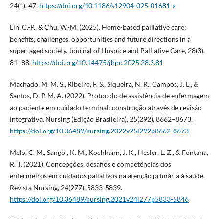
24(1), 47.
https://doi.org/10.1186/s12904-025-01681-x
Lin, C.-P., & Chu, W.-M. (2025). Home-based palliative care:
benefits, challenges, opportunities and future directions in a
super-aged society. Journal of Hospice and Palliative Care, 28(3),
81–88.
https://doi.org/10.14475/jhpc.2025.28.3.81
Machado, M. M. S., Ribeiro, F. S., Siqueira, N. R., Campos, J. L., &
Santos, D. P. M. A. (2022). Protocolo de assistência de enfermagem
ao paciente em cuidado terminal: construção através de revisão
integrativa. Nursing (Edição Brasileira), 25(292), 8662–8673.
https://doi.org/10.36489/nursing.2022v25i292p8662-8673
Melo, C. M., Sangol, K. M., Kochhann, J. K., Hesler, L. Z., & Fontana,
R. T. (2021). Concepções, desafios e competências dos
enfermeiros em cuidados paliativos na atenção primária à saúde.
Revista Nursing, 24(277), 5833-5839.
https://doi.org/10.36489/nursing.2021v24i277p5833-5846