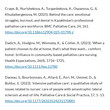
Crape, B., Nurlybekova, A., Turganbekova, A., Ospanova, G., &
Khudaibergenova, M. (2025). Behind the care: emotional
struggles, burnout, and denial in Kazakhstan’s professional
palliative care workforce. BMC Palliative Care, 24, 161.
https://doi.org/10.1186/s12904-025-01798-z
Dadich, A., Hodgins, M., Womsley, K., & Collier, A. (2023). ‘When a
patient chooses to die at home, that's what they want… comfort,
home’: brilliance in community‐based palliative care nursing.
Health Expectations, 26(4), 1716–1725.
https://doi.org/10.1111/hex.13780
Daneau, S., Bourbonnais, A., Allard, É., Asri, M., Ummel, D., &
Bolduc, E. (2023). 'Intensive palliative care': a qualitative study of
issues related to nurses' care of people with amyotrophic lateral
sclerosis at end-of-life. Palliative Care & Social Practice, 17, 1–13.
https://doi.org/10.1177/26323524231170881