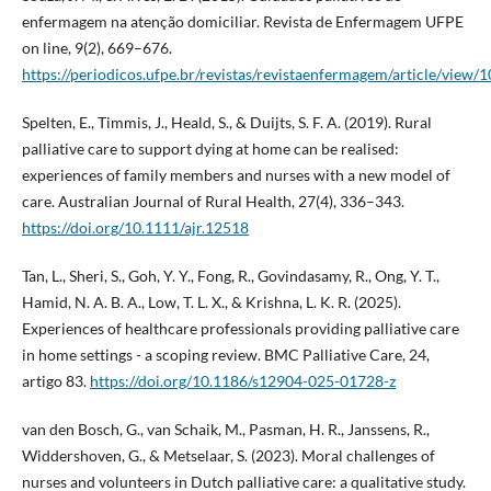
enfermagem na atenção domiciliar. Revista de Enfermagem UFPE
on line, 9(2), 669–676.
https://periodicos.ufpe.br/revistas/revistaenfermagem/article/view/
Spelten, E., Timmis, J., Heald, S., & Duijts, S. F. A. (2019). Rural
palliative care to support dying at home can be realised:
experiences of family members and nurses with a new model of
care. Australian Journal of Rural Health, 27(4), 336–343.
https://doi.org/10.1111/ajr.12518
Tan, L., Sheri, S., Goh, Y. Y., Fong, R., Govindasamy, R., Ong, Y. T.,
Hamid, N. A. B. A., Low, T. L. X., & Krishna, L. K. R. (2025).
Experiences of healthcare professionals providing palliative care
in home settings - a scoping review. BMC Palliative Care, 24,
artigo 83.
https://doi.org/10.1186/s12904-025-01728-z
van den Bosch, G., van Schaik, M., Pasman, H. R., Janssens, R.,
Widdershoven, G., & Metselaar, S. (2023). Moral challenges of
nurses and volunteers in Dutch palliative care: a qualitative study.