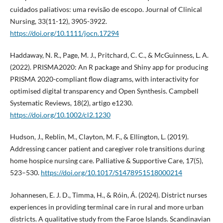
cuidados paliativos: uma revisão de escopo. Journal of Clinical
Nursing, 33(11-12), 3905-3922.
https://doi.org/10.1111/jocn.17294
Haddaway, N. R., Page, M. J., Pritchard, C. C., & McGuinness, L. A.
(2022). PRISMA2020: An R package and Shiny app for producing
PRISMA 2020-compliant flow diagrams, with interactivity for
optimised digital transparency and Open Synthesis. Campbell
Systematic Reviews, 18(2), artigo e1230.
https://doi.org/10.1002/cl2.1230
Hudson, J., Reblin, M., Clayton, M. F., & Ellington, L. (2019).
Addressing cancer patient and caregiver role transitions during
home hospice nursing care. Palliative & Supportive Care, 17(5),
523–530.
https://doi.org/10.1017/S1478951518000214
Johannesen, E. J. D., Timma, H., & Róin, Á. (2024). District nurses
experiences in providing terminal care in rural and more urban
districts. A qualitative study from the Faroe Islands. Scandinavian