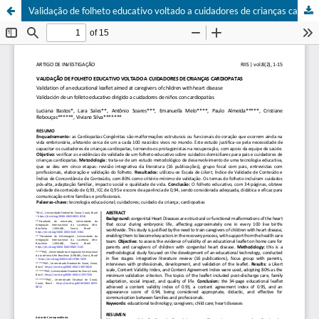
Validação de folheto educativo voltado a cuidadores de crianças cardiopatas