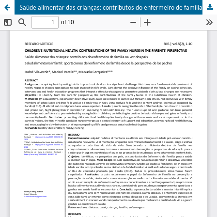
Saúde alimentar das crianças: contributos do enfermeiro de família na voz dos pais