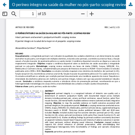
O períneo íntegro na saúde da mulher no pós-parto: scoping review