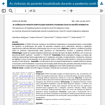
As vivências do paciente hospitalizado durante a pandemia covid-19: revisão integrativa